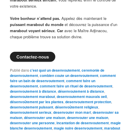
votre existence.
Votre bonheur n’attend pas.
Appelez dès maintenant le
puissant marabout du monde
et découvrez la puissance d’un
marabout voyant sérieux
.
Car
avec le Maître Adjinacou,
chaque problème trouve sa solution divine.
Contactez-nous
Publié dans
c'est quoi un desenvoutement
,
ceremonie de
desenvoutement
,
combien coute un desenvoutement
,
comment
faire un bain de desenvoutement
,
comment faire un
desenvoutement
,
comment faire un rituel de desenvoutement
,
desenvoutement à distance
,
désenvoutement à distance
,
desenvoutement marabout
,
desenvoutement mauvais oeil
,
désenvoûtement par les plantes
,
desenvoutement protection
,
desenvoutement puissant
,
désenvoûtement religieux
,
desenvoutement serieux
,
desenvouter mon mari
,
desenvouter sa
maison
,
désenvouter une maison
,
desenvouter une maison
,
desenvouter une personne
,
incantation de desenvoutement
,
magie
blanche desenvoutement
,
magie noire desenvoutement
,
marabout