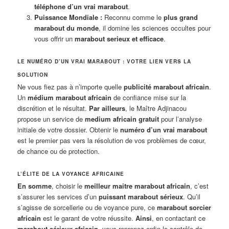
téléphone d’un vrai marabout
.
Puissance Mondiale :
Reconnu comme le
plus grand
marabout du monde
, il domine les sciences occultes pour
vous offrir un
marabout serieux et efficace
.
LE NUMÉRO D’UN VRAI MARABOUT : VOTRE LIEN VERS LA
SOLUTION
Ne vous fiez pas à n’importe quelle
publicité marabout africain
.
Un
médium marabout africain
de confiance mise sur la
discrétion et le résultat.
Par ailleurs
, le Maître Adjinacou
propose un service de
medium africain gratuit
pour l’analyse
initiale de votre dossier. Obtenir le
numéro d’un vrai marabout
est le premier pas vers la résolution de vos problèmes de cœur,
de chance ou de protection.
L’ÉLITE DE LA VOYANCE AFRICAINE
En somme
, choisir le
meilleur maitre marabout africain
, c’est
s’assurer les services d’un
puissant marabout sérieux
. Qu’il
s’agisse de sorcellerie ou de voyance pure, ce
marabout sorcier
africain
est le garant de votre réussite.
Ainsi
, en contactant ce
marabout sérieux africain
, vous reprenez enfin le contrôle de