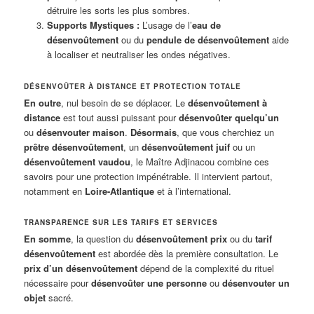
détruire les sorts les plus sombres.
Supports Mystiques :
L’usage de l’
eau de
désenvoûtement
ou du
pendule de désenvoûtement
aide
à localiser et neutraliser les ondes négatives.
DÉSENVOÛTER À DISTANCE ET PROTECTION TOTALE
En outre
, nul besoin de se déplacer. Le
désenvoûtement à
distance
est tout aussi puissant pour
désenvoûter quelqu’un
ou
désenvouter maison
.
Désormais
, que vous cherchiez un
prêtre désenvoûtement
, un
désenvoûtement juif
ou un
désenvoûtement vaudou
, le Maître Adjinacou combine ces
savoirs pour une protection impénétrable. Il intervient partout,
notamment en
Loire-Atlantique
et à l’international.
TRANSPARENCE SUR LES TARIFS ET SERVICES
En somme
, la question du
désenvoûtement prix
ou du
tarif
désenvoûtement
est abordée dès la première consultation. Le
prix d’un désenvoûtement
dépend de la complexité du rituel
nécessaire pour
désenvoûter une personne
ou
désenvouter un
objet
sacré.