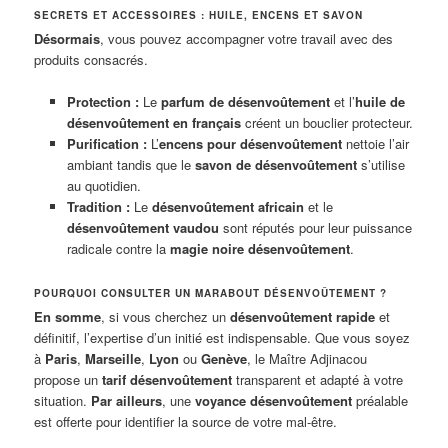
SECRETS ET ACCESSOIRES : HUILE, ENCENS ET SAVON
Désormais
, vous pouvez accompagner votre travail avec des
produits consacrés.
Protection :
Le
parfum de désenvoûtement
et l’
huile de
désenvoûtement en français
créent un bouclier protecteur.
Purification :
L’
encens pour désenvoûtement
nettoie l’air
ambiant tandis que le
savon de désenvoûtement
s’utilise
au quotidien.
Tradition :
Le
désenvoûtement africain
et le
désenvoûtement vaudou
sont réputés pour leur puissance
radicale contre la
magie noire désenvoûtement
.
POURQUOI CONSULTER UN MARABOUT DÉSENVOÛTEMENT ?
En somme
, si vous cherchez un
désenvoûtement rapide
et
définitif, l’expertise d’un initié est indispensable. Que vous soyez
à
Paris
,
Marseille
,
Lyon
ou
Genève
, le Maître Adjinacou
propose un
tarif désenvoûtement
transparent et adapté à votre
situation.
Par ailleurs
, une
voyance désenvoûtement
préalable
est offerte pour identifier la source de votre mal-être.