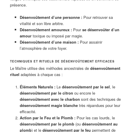
présence.
Désenvoûtement d’une personne :
Pour retrouver sa
vitalité et son libre arbitre.
Désenvoûtement amoureux :
Pour
se désenvoûter d’un
amour
toxique ou imposé par magie.
Désenvoûtement d’une maison :
Pour assainir
l’atmosphère de votre foyer.
TECHNIQUES ET RITUELS DE DÉSENVOÛTEMENT EFFICACES
Le Maître utilise des méthodes ancestrales de
désenvoûtement
rituel
adaptées à chaque cas :
Éléments Naturels :
Le
désenvoûtement par le sel
, le
désenvoûtement par le citron
ou encore le
désenvoûtement avec le charbon
sont des techniques de
désenvoûtement magie blanche
très répandues pour leur
efficacité.
Action par le Feu et le Plomb :
Pour les cas lourds, le
désenvoûtement par le plomb
(ou
désenvoûtement au
plomb
) et le
désenvoûtement par le feu
permettent de