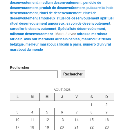
desenvoutement
,
medium desenvoutement
,
pendule de
desenvoutement
,
produit de désenvoûtement
,
puissant bain de
desenvoutement
,
rituel de desenvoutement
,
rituel de
desenvoutement amoureux
,
rituel de desenvoutement spirituel
,
rituel desenvoutement amoureux
,
savon de desenvoutement
,
sorcellerie desenvoutement
,
Spécialiste désenvoûtement
,
talisman desenvoutement
|
Marqué avec
adresse marabout
africain
,
avis sur marabout africain nantes
,
marabout africain
belgique
,
meilleur marabout africain à paris
,
numero d'un vrai
marabout du monde
Rechercher
Rechercher
AOÛT 2026
L
M
M
J
V
S
D
1
2
3
4
5
6
7
8
9
10
11
12
13
14
15
16
17
18
19
20
21
22
23