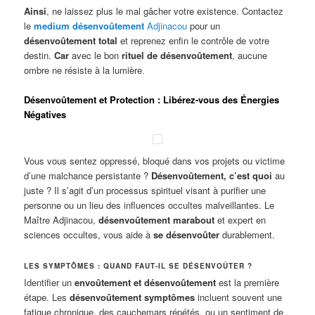
Ainsi
, ne laissez plus le mal gâcher votre existence. Contactez
le
medium désenvoûtement
Adjinacou
pour un
désenvoûtement total
et reprenez enfin le contrôle de votre
destin.
Car
avec le bon
rituel de désenvoûtement
, aucune
ombre ne résiste à la lumière
.
Désenvoûtement et Protection : Libérez-vous des Énergies
Négatives
Vous vous sentez oppressé, bloqué dans vos projets ou victime
d’une malchance persistante ?
Désenvoûtement, c’est quoi
au
juste ? Il s’agit d’un processus spirituel visant à purifier une
personne ou un lieu des influences occultes malveillantes. Le
Maître Adjinacou,
désenvoûtement marabout
et expert en
sciences occultes, vous aide à
se désenvoûter
durablement.
LES SYMPTÔMES : QUAND FAUT-IL SE DÉSENVOÛTER ?
Identifier un
envoûtement et désenvoûtement
est la première
étape. Les
désenvoûtement symptômes
incluent souvent une
fatigue chronique, des cauchemars répétés, ou un sentiment de