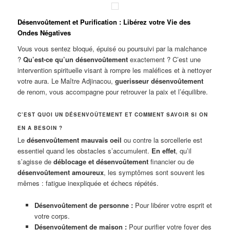
Désenvoûtement et Purification : Libérez votre Vie des
Ondes Négatives
Vous vous sentez bloqué, épuisé ou poursuivi par la malchance
?
Qu’est-ce qu’un désenvoûtement
exactement ? C’est une
intervention spirituelle visant à rompre les maléfices et à nettoyer
votre aura. Le Maître Adjinacou,
guerisseur désenvoûtement
de renom, vous accompagne pour retrouver la paix et l’équilibre.
C’EST QUOI UN DÉSENVOÛTEMENT ET COMMENT SAVOIR SI ON
EN A BESOIN ?
Le
désenvoûtement mauvais oeil
ou contre la sorcellerie est
essentiel quand les obstacles s’accumulent.
En effet
, qu’il
s’agisse de
déblocage et désenvoûtement
financier ou de
désenvoûtement amoureux
, les symptômes sont souvent les
mêmes : fatigue inexpliquée et échecs répétés.
Désenvoûtement de personne :
Pour libérer votre esprit et
votre corps.
Désenvoûtement de maison :
Pour purifier votre foyer des