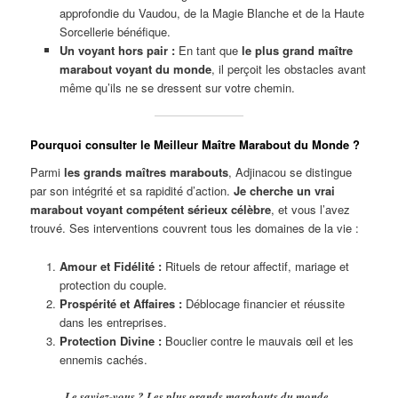
approfondie du Vaudou, de la Magie Blanche et de la Haute
Sorcellerie bénéfique.
Un voyant hors pair :
En tant que
le plus grand maître
marabout voyant du monde
, il perçoit les obstacles avant
même qu’ils ne se dressent sur votre chemin.
Pourquoi consulter le Meilleur Maître Marabout du Monde ?
Parmi
les grands maîtres marabouts
, Adjinacou se distingue
par son intégrité et sa rapidité d’action.
Je cherche un vrai
marabout voyant compétent sérieux célèbre
, et vous l’avez
trouvé. Ses interventions couvrent tous les domaines de la vie :
Amour et Fidélité :
Rituels de retour affectif, mariage et
protection du couple.
Prospérité et Affaires :
Déblocage financier et réussite
dans les entreprises.
Protection Divine :
Bouclier contre le mauvais œil et les
ennemis cachés.
Le saviez-vous ?
Les plus grands marabouts du monde