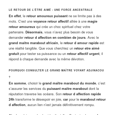
LE RETOUR DE L’ÊTRE AIMÉ : UNE FORCE ANCESTRALE
En effet
, le
retour amoureux puissant
ne se limite pas à des
mots. C’est une
voyance retour affectif
alliée à une
magie
retour amoureux
qui crée un choc spirituel chez votre
partenaire.
Désormais
, vous n’avez plus besoin de vous
demander
retour d affection en combien de jours
. Avec le
grand maitre marabout africain
, le
retour d amour rapide
est
une réalité tangible. Que vous cherchiez un
retour etre aimé
gratuit
pour tester sa puissance ou un
retour affectif urgent
, il
répond à chaque demande avec la même dévotion.
POURQUOI CONSULTER LE GRAND MAÎTRE VOYANT ADJINACOU
?
En somme
, choisir le
grand maître marabout du monde
, c’est
s’assurer les services du
puissant maitre marabout
dont la
réputation traverse les océans. Son
retour d affection rapide
24h
transforme le désespoir en joie,
car
pour le
marabout retour
d affection
, aucun lien n’est jamais définitivement rompu.