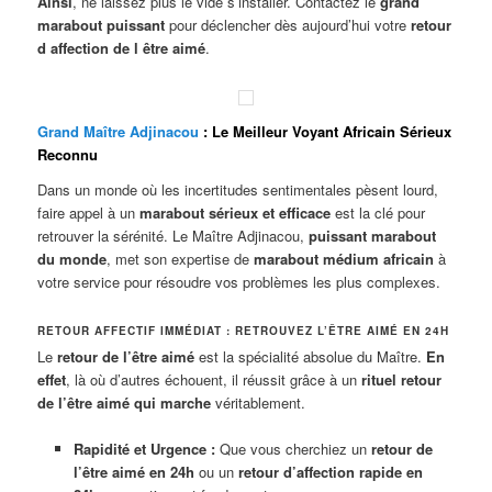
Ainsi
, ne laissez plus le vide s’installer. Contactez le
grand
marabout puissant
pour déclencher dès aujourd’hui votre
retour
d affection de l être aimé
.
Grand Maître Adjinacou
: Le Meilleur Voyant Africain Sérieux
Reconnu
Dans un monde où les incertitudes sentimentales pèsent lourd,
faire appel à un
marabout sérieux et efficace
est la clé pour
retrouver la sérénité. Le Maître Adjinacou,
puissant marabout
du monde
, met son expertise de
marabout médium africain
à
votre service pour résoudre vos problèmes les plus complexes.
RETOUR AFFECTIF IMMÉDIAT : RETROUVEZ L’ÊTRE AIMÉ EN 24H
Le
retour de l’être aimé
est la spécialité absolue du Maître.
En
effet
, là où d’autres échouent, il réussit grâce à un
rituel retour
de l’être aimé qui marche
véritablement.
Rapidité et Urgence :
Que vous cherchiez un
retour de
l’être aimé en 24h
ou un
retour d’affection rapide en