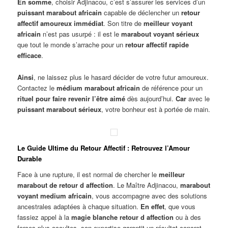
En somme
, choisir Adjinacou, c’est s’assurer les services d’un
puissant marabout africain
capable de déclencher un
retour
affectif amoureux immédiat
. Son titre de
meilleur voyant
africain
n’est pas usurpé : il est le
marabout voyant sérieux
que tout le monde s’arrache pour un
retour affectif rapide
efficace
.
Ainsi
, ne laissez plus le hasard décider de votre futur amoureux.
Contactez le
médium marabout africain
de référence pour un
rituel pour faire revenir l’être aimé
dès aujourd’hui.
Car
avec le
puissant marabout sérieux
, votre bonheur est à portée de main.
Le Guide Ultime du Retour Affectif : Retrouvez l’Amour
Durable
Face à une rupture, il est normal de chercher le
meilleur
marabout de retour d affection
. Le Maître Adjinacou,
marabout
voyant medium africain
, vous accompagne avec des solutions
ancestrales adaptées à chaque situation.
En effet
, que vous
fassiez appel à la
magie blanche retour d affection
ou à des
forces plus occultes, son expertise garantit un résultat concret.