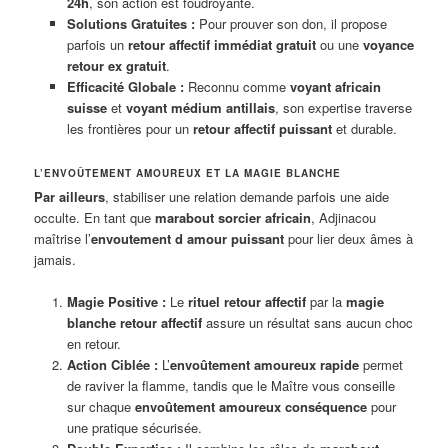
24h
, son action est foudroyante.
Solutions Gratuites :
Pour prouver son don, il propose
parfois un
retour affectif immédiat gratuit
ou une
voyance
retour ex gratuit
.
Efficacité Globale :
Reconnu comme
voyant africain
suisse
et
voyant médium antillais
, son expertise traverse
les frontières pour un
retour affectif puissant
et durable.
L’ENVOÛTEMENT AMOUREUX ET LA MAGIE BLANCHE
Par ailleurs
, stabiliser une relation demande parfois une aide
occulte. En tant que
marabout sorcier africain
, Adjinacou
maîtrise l’
envoutement d amour puissant
pour lier deux âmes à
jamais.
Magie Positive :
Le
rituel retour affectif
par la
magie
blanche retour affectif
assure un résultat sans aucun choc
en retour.
Action Ciblée :
L’
envoûtement amoureux rapide
permet
de raviver la flamme, tandis que le Maître vous conseille
sur chaque
envoûtement amoureux conséquence
pour
une pratique sécurisée.