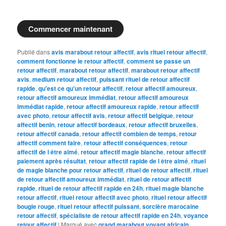
Commencer maintenant
Publié dans
avis marabout retour affectif
,
avis rituel retour affectif
,
comment fonctionne le retour affectif
,
comment se passe un
retour affectif
,
marabout retour affectif
,
marabout retour affectif
avis
,
medium retour affectif
,
puissant rituel de retour affectif
rapide
,
qu'est ce qu'un retour affectif
,
retour affectif amoureux
,
retour affectif amoureux immédiat
,
retour affectif amoureux
immédiat rapide
,
retour affectif amoureux rapide
,
retour affectif
avec photo
,
retour affectif avis
,
retour affectif belgique
,
retour
affectif benin
,
retour affectif bordeaux
,
retour affectif bruxelles
,
retour affectif canada
,
retour affectif combien de temps
,
retour
affectif comment faire
,
retour affectif conséquences
,
retour
affectif de l être aimé
,
retour affectif magie blanche
,
retour affectif
paiement après résultat
,
retour affectif rapide de l être aimé
,
rituel
de magie blanche pour retour affectif
,
rituel de retour affectif
,
rituel
de retour affectif amoureux immédiat
,
rituel de retour affectif
rapide
,
rituel de retour affectif rapide en 24h
,
rituel magie blanche
retour affectif
,
rituel retour affectif avec photo
,
rituel retour affectif
bougie rouge
,
rituel retour affectif puissant
,
sorcière marocaine
retour affectif
,
spécialiste de retour affectif rapide en 24h
,
voyance
retour affectif
|
Marqué avec
grand marabout voyant africain
,