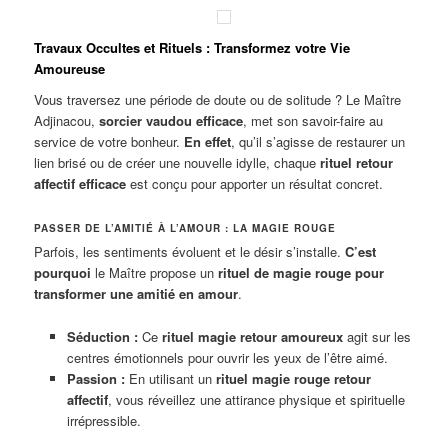
Travaux Occultes et Rituels : Transformez votre Vie
Amoureuse
Vous traversez une période de doute ou de solitude ? Le Maître
Adjinacou,
sorcier vaudou efficace
, met son savoir-faire au
service de votre bonheur.
En effet
, qu’il s’agisse de restaurer un
lien brisé ou de créer une nouvelle idylle, chaque
rituel retour
affectif efficace
est conçu pour apporter un résultat concret.
PASSER DE L’AMITIÉ À L’AMOUR : LA MAGIE ROUGE
Parfois, les sentiments évoluent et le désir s’installe.
C’est
pourquoi
le Maître propose un
rituel de magie rouge pour
transformer une amitié en amour
.
Séduction :
Ce
rituel magie retour amoureux
agit sur les
centres émotionnels pour ouvrir les yeux de l’être aimé.
Passion :
En utilisant un
rituel magie rouge retour
affectif
, vous réveillez une attirance physique et spirituelle
irrépressible.