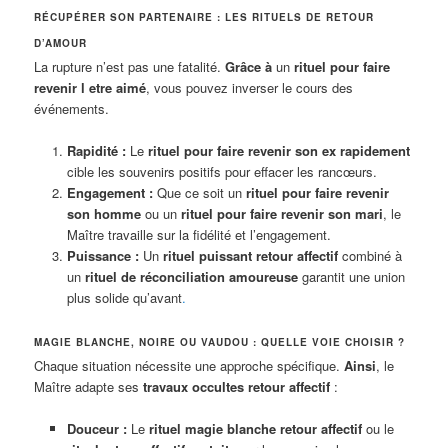
RÉCUPÉRER SON PARTENAIRE : LES RITUELS DE RETOUR
D’AMOUR
La rupture n’est pas une fatalité.
Grâce à
un
rituel pour faire
revenir l etre aimé
, vous pouvez inverser le cours des
événements.
Rapidité :
Le
rituel pour faire revenir son ex rapidement
cible les souvenirs positifs pour effacer les rancœurs.
Engagement :
Que ce soit un
rituel pour faire revenir
son homme
ou un
rituel pour faire revenir son mari
, le
Maître travaille sur la fidélité et l’engagement.
Puissance :
Un
rituel puissant retour affectif
combiné à
un
rituel de réconciliation amoureuse
garantit une union
plus solide qu’avant
.
MAGIE BLANCHE, NOIRE OU VAUDOU : QUELLE VOIE CHOISIR ?
Chaque situation nécessite une approche spécifique.
Ainsi
, le
Maître adapte ses
travaux occultes retour affectif
:
Douceur :
Le
rituel magie blanche retour affectif
ou le