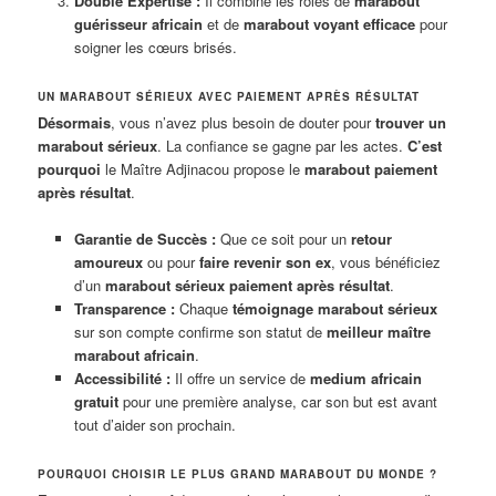
Double Expertise :
Il combine les rôles de
marabout
guérisseur africain
et de
marabout voyant efficace
pour
soigner les cœurs brisés.
UN MARABOUT SÉRIEUX AVEC PAIEMENT APRÈS RÉSULTAT
Désormais
, vous n’avez plus besoin de douter pour
trouver un
marabout sérieux
. La confiance se gagne par les actes.
C’est
pourquoi
le Maître Adjinacou propose le
marabout paiement
après résultat
.
Garantie de Succès :
Que ce soit pour un
retour
amoureux
ou pour
faire revenir son ex
, vous bénéficiez
d’un
marabout sérieux paiement après résultat
.
Transparence :
Chaque
témoignage marabout sérieux
sur son compte confirme son statut de
meilleur maître
marabout africain
.
Accessibilité :
Il offre un service de
medium africain
gratuit
pour une première analyse, car son but est avant
tout d’aider son prochain.
POURQUOI CHOISIR LE PLUS GRAND MARABOUT DU MONDE ?