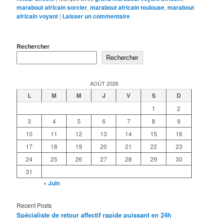
marabout africain sorcier
,
marabout africain toulouse
,
marabout
africain voyant
|
Laisser un commentaire
Rechercher
Rechercher
AOÛT 2026
L
M
M
J
V
S
D
1
2
3
4
5
6
7
8
9
10
11
12
13
14
15
16
17
18
19
20
21
22
23
24
25
26
27
28
29
30
31
« Juin
Recent Posts
Spécialiste de retour affectif rapide puissant en 24h