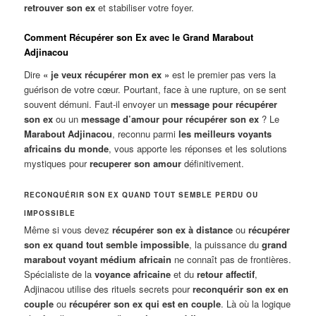
retrouver son ex
et stabiliser votre foyer.
Comment Récupérer son Ex avec le Grand Marabout
Adjinacou
Dire
« je veux récupérer mon ex »
est le premier pas vers la
guérison de votre cœur. Pourtant, face à une rupture, on se sent
souvent démuni. Faut-il envoyer un
message pour récupérer
son ex
ou un
message d’amour pour récupérer son ex
? Le
Marabout Adjinacou
, reconnu parmi
les meilleurs voyants
africains du monde
, vous apporte les réponses et les solutions
mystiques pour
recuperer son amour
définitivement.
RECONQUÉRIR SON EX QUAND TOUT SEMBLE PERDU OU
IMPOSSIBLE
Même si vous devez
récupérer son ex à distance
ou
récupérer
son ex quand tout semble impossible
, la puissance du
grand
marabout voyant médium africain
ne connaît pas de frontières.
Spécialiste de la
voyance africaine
et du
retour affectif
,
Adjinacou utilise des rituels secrets pour
reconquérir son ex en
couple
ou
récupérer son ex qui est en couple
. Là où la logique