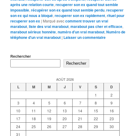
après une relation courte
,
recuperer son ex quand tout semble
impossible
,
récupérer son ex quand tout semble perdu
,
recuperer
son ex qui nous a bloqué
,
recuperer son ex rapidement
,
rituel pour
recuperer son ex
|
Marqué avec
comment trouver un vrai
marabout
,
liste des vrai marabout
,
marabout pas cher et efficace
,
marabout sérieux honnête
,
numéro d'un vrai marabout
,
Numéro de
téléphone d'un vrai marabout
|
Laisser un commentaire
Rechercher
Rechercher
AOÛT 2026
L
M
M
J
V
S
D
1
2
3
4
5
6
7
8
9
10
11
12
13
14
15
16
17
18
19
20
21
22
23
24
25
26
27
28
29
30
31