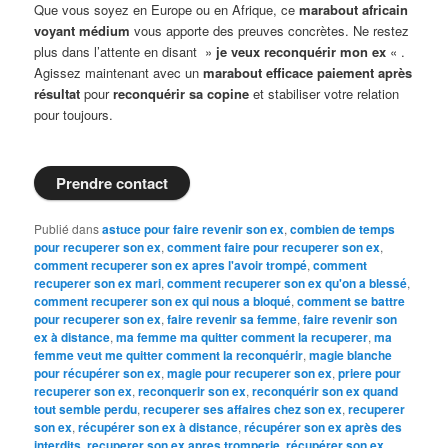
Que vous soyez en Europe ou en Afrique, ce
marabout africain
voyant médium
vous apporte des preuves concrètes. Ne restez
plus dans l’attente en disant »
je veux reconquérir mon ex
« .
Agissez maintenant avec un
marabout efficace paiement après
résultat
pour
reconquérir sa copine
et stabiliser votre relation
pour toujours.
Prendre contact
Publié dans
astuce pour faire revenir son ex
,
combien de temps
pour recuperer son ex
,
comment faire pour recuperer son ex
,
comment recuperer son ex apres l'avoir trompé
,
comment
recuperer son ex mari
,
comment recuperer son ex qu'on a blessé
,
comment recuperer son ex qui nous a bloqué
,
comment se battre
pour recuperer son ex
,
faire revenir sa femme
,
faire revenir son
ex à distance
,
ma femme ma quitter comment la recuperer
,
ma
femme veut me quitter comment la reconquérir
,
magie blanche
pour récupérer son ex
,
magie pour recuperer son ex
,
priere pour
recuperer son ex
,
reconquerir son ex
,
reconquérir son ex quand
tout semble perdu
,
recuperer ses affaires chez son ex
,
recuperer
son ex
,
récupérer son ex à distance
,
récupérer son ex après des
interdits
,
recuperer son ex apres tromperie
,
récupérer son ex