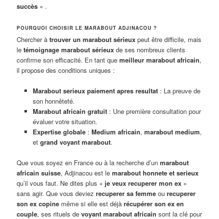
succès
« .
POURQUOI CHOISIR LE MARABOUT ADJINACOU ?
Chercher à
trouver un marabout sérieux
peut être difficile, mais
le
témoignage marabout sérieux
de ses nombreux clients
confirme son efficacité. En tant que
meilleur marabout africain
,
il propose des conditions uniques :
Marabout serieux paiement apres resultat
: La preuve de
son honnêteté.
Marabout africain gratuit
: Une première consultation pour
évaluer votre situation.
Expertise globale
:
Medium africain
,
marabout medium
,
et
grand voyant marabout
.
Que vous soyez en France ou à la recherche d’un
marabout
africain suisse
, Adjinacou est le
marabout honnete et serieux
qu’il vous faut. Ne dites plus «
je veux recuperer mon ex
»
sans agir. Que vous deviez
recuperer sa femme
ou
recuperer
son ex copine
même si elle est déjà
récupérer son ex en
couple
, ses rituels de
voyant marabout africain
sont la clé pour