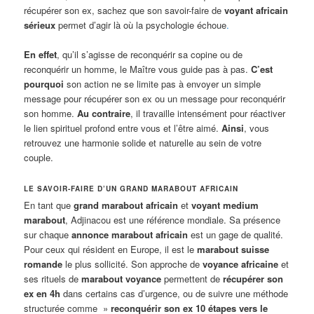
récupérer son ex, sachez que son savoir-faire de
voyant africain
sérieux
permet d’agir là où la psychologie échoue
.
En effet
, qu’il s’agisse de reconquérir sa copine ou de
reconquérir un homme, le Maître vous guide pas à pas.
C’est
pourquoi
son action ne se limite pas à envoyer un simple
message pour récupérer son ex ou un message pour reconquérir
son homme.
Au contraire
, il travaille intensément pour réactiver
le lien spirituel profond entre vous et l’être aimé.
Ainsi
, vous
retrouvez une harmonie solide et naturelle au sein de votre
couple.
LE SAVOIR-FAIRE D’UN GRAND MARABOUT AFRICAIN
En tant que
grand marabout africain
et
voyant medium
marabout
, Adjinacou est une référence mondiale. Sa présence
sur chaque
annonce marabout africain
est un gage de qualité.
Pour ceux qui résident en Europe, il est le
marabout suisse
romande
le plus sollicité. Son approche de
voyance africaine
et
ses rituels de
marabout voyance
permettent de
récupérer son
ex en 4h
dans certains cas d’urgence, ou de suivre une méthode
structurée comme »
reconquérir son ex 10 étapes vers le