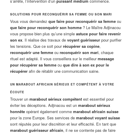
s’arrête, l’intervention d’un
puissant médium
commence.
SOLUTIONS POUR RECONQUÉRIR SA FEMME OU SON MARI
Vous vous demandez
que faire pour reconquérir sa femme
ou
que faire pour reconquérir son homme
? Le Maître Adjinacou
vous propose bien plus qu’une simple
astuce pour faire revenir
son ex
. Il réalise des travaux de
voyant guérisseur
pour purifier
les tensions. Que ce soit pour
récupérer sa copine
,
reconquérir une femme
ou
reconquérir son mari
, chaque
rituel est adapté. Il vous conseillera sur le meilleur
message
pour récupérer sa femme
ou
que dire à son ex pour le
récupérer
afin de rétablir une communication saine.
UN MARABOUT AFRICAIN SÉRIEUX ET COMPÉTENT À VOTRE
ÉCOUTE
Trouver un
marabout sérieux compétent
est essentiel pour
éviter les déceptions. Adjinacou est un
marabout sérieux
honnête
opérant également comme
marabout africain suisse
pour la zone Europe. Ses services de
marabout voyant suisse
sont réputés pour leur discrétion et leur efficacité. En tant que
marabout guérisseur africain
, il ne se contente pas de faire