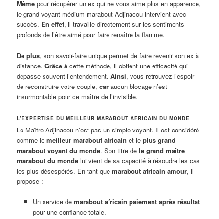
Même
pour récupérer un ex qui ne vous aime plus en apparence,
le grand voyant médium marabout Adjinacou intervient avec
succès.
En effet
, il travaille directement sur les sentiments
profonds de l’être aimé pour faire renaître la flamme.
De plus
, son savoir-faire unique permet de faire revenir son ex à
distance.
Grâce à
cette méthode, il obtient une efficacité qui
dépasse souvent l’entendement.
Ainsi
, vous retrouvez l’espoir
de reconstruire votre couple,
car
aucun blocage n’est
insurmontable pour ce maître de l’invisible.
L’EXPERTISE DU MEILLEUR MARABOUT AFRICAIN DU MONDE
Le Maître Adjinacou n’est pas un simple voyant. Il est considéré
comme le
meilleur marabout africain
et le
plus grand
marabout voyant du monde
. Son titre de
le grand maître
marabout du monde
lui vient de sa capacité à résoudre les cas
les plus désespérés. En tant que
marabout africain amour
, il
propose :
Un service de
marabout africain paiement après résultat
pour une confiance totale.