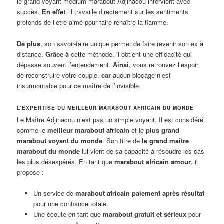
le grand voyant médium marabout Adjinacou intervient avec
succès.
En effet
, il travaille directement sur les sentiments
profonds de l’être aimé pour faire renaître la flamme.
De plus
, son savoir-faire unique permet de faire revenir son ex à
distance.
Grâce à
cette méthode, il obtient une efficacité qui
dépasse souvent l’entendement.
Ainsi
, vous retrouvez l’espoir
de reconstruire votre couple,
car
aucun blocage n’est
insurmontable pour ce maître de l’invisible.
L’EXPERTISE DU MEILLEUR MARABOUT AFRICAIN DU MONDE
Le Maître Adjinacou n’est pas un simple voyant. Il est considéré
comme le
meilleur marabout africain
et le
plus grand
marabout voyant du monde
. Son titre de
le grand maître
marabout du monde
lui vient de sa capacité à résoudre les cas
les plus désespérés. En tant que
marabout africain amour
, il
propose :
Un service de
marabout africain paiement après résultat
pour une confiance totale.
Une écoute en tant que
marabout gratuit et sérieux
pour