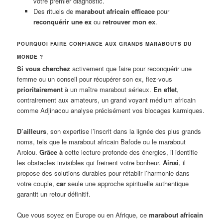
votre premier diagnostic.
Des rituels de
marabout africain efficace
pour
reconquérir une ex
ou
retrouver mon ex
.
POURQUOI FAIRE CONFIANCE AUX GRANDS MARABOUTS DU
MONDE ?
Si vous cherchez
activement que faire pour reconquérir une
femme ou un conseil pour récupérer son ex, fiez-vous
prioritairement
à un maître marabout sérieux.
En effet
,
contrairement aux amateurs, un grand voyant médium africain
comme Adjinacou analyse précisément vos blocages karmiques.
D’ailleurs
, son expertise l’inscrit dans la lignée des plus grands
noms, tels que le marabout africain Bafode ou le marabout
Arolou.
Grâce à
cette lecture profonde des énergies, il identifie
les obstacles invisibles qui freinent votre bonheur.
Ainsi
, il
propose des solutions durables pour rétablir l’harmonie dans
votre couple,
car
seule une approche spirituelle authentique
garantit un retour définitif.
Que vous soyez en Europe ou en Afrique, ce
marabout africain