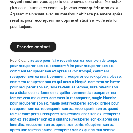
voyant médium
vous apporte des preuves concrètes. Ne restez
plus dans l’attente en disant »
je veux reconquérir mon ex
« .
Agissez maintenant avec un
marabout efficace paiement après
résultat
pour
reconquérir sa copine
et stabiliser votre relation
pour toujours.
Prendre contact
Publié dans
astuce pour faire revenir son ex
,
combien de temps
pour recuperer son ex
,
comment faire pour recuperer son ex
,
comment recuperer son ex apres l'avoir trompé
,
comment
recuperer son ex mari
,
comment recuperer son ex qu'on a blessé
,
comment recuperer son ex qui nous a bloqué
,
comment se battre
pour recuperer son ex
,
faire revenir sa femme
,
faire revenir son
ex à distance
,
ma femme ma quitter comment la recuperer
,
ma
femme veut me quitter comment la reconquérir
,
magie blanche
pour récupérer son ex
,
magie pour recuperer son ex
,
priere pour
recuperer son ex
,
reconquerir son ex
,
reconquérir son ex quand
tout semble perdu
,
recuperer ses affaires chez son ex
,
recuperer
son ex
,
récupérer son ex à distance
,
récupérer son ex après des
interdits
,
recuperer son ex apres tromperie
,
récupérer son ex
après une relation courte
,
recuperer son ex quand tout semble