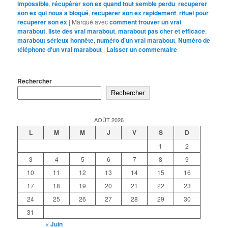
impossible
,
récupérer son ex quand tout semble perdu
,
recuperer
son ex qui nous a bloqué
,
recuperer son ex rapidement
,
rituel pour
recuperer son ex
|
Marqué avec
comment trouver un vrai
marabout
,
liste des vrai marabout
,
marabout pas cher et efficace
,
marabout sérieux honnête
,
numéro d'un vrai marabout
,
Numéro de
téléphone d'un vrai marabout
|
Laisser un commentaire
Rechercher
Rechercher
AOÛT 2026
L
M
M
J
V
S
D
1
2
3
4
5
6
7
8
9
10
11
12
13
14
15
16
17
18
19
20
21
22
23
24
25
26
27
28
29
30
31
« Juin