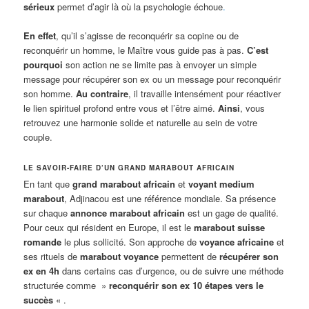
sérieux
permet d’agir là où la psychologie échoue
.
En effet
, qu’il s’agisse de reconquérir sa copine ou de
reconquérir un homme, le Maître vous guide pas à pas.
C’est
pourquoi
son action ne se limite pas à envoyer un simple
message pour récupérer son ex ou un message pour reconquérir
son homme.
Au contraire
, il travaille intensément pour réactiver
le lien spirituel profond entre vous et l’être aimé.
Ainsi
, vous
retrouvez une harmonie solide et naturelle au sein de votre
couple.
LE SAVOIR-FAIRE D’UN GRAND MARABOUT AFRICAIN
En tant que
grand marabout africain
et
voyant medium
marabout
, Adjinacou est une référence mondiale. Sa présence
sur chaque
annonce marabout africain
est un gage de qualité.
Pour ceux qui résident en Europe, il est le
marabout suisse
romande
le plus sollicité. Son approche de
voyance africaine
et
ses rituels de
marabout voyance
permettent de
récupérer son
ex en 4h
dans certains cas d’urgence, ou de suivre une méthode
structurée comme »
reconquérir son ex 10 étapes vers le
succès
« .