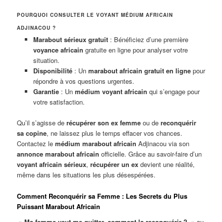
POURQUOI CONSULTER LE VOYANT MÉDIUM AFRICAIN
ADJINACOU ?
Marabout sérieux gratuit
: Bénéficiez d’une première
voyance africain
gratuite en ligne pour analyser votre
situation.
Disponibilité
: Un
marabout africain gratuit en ligne
pour
répondre à vos questions urgentes.
Garantie
: Un
médium voyant africain
qui s’engage pour
votre satisfaction.
Qu’il s’agisse de
récupérer son ex femme
ou de
reconquérir
sa copine
, ne laissez plus le temps effacer vos chances.
Contactez le
médium marabout africain
Adjinacou via son
annonce marabout africain
officielle. Grâce au savoir-faire d’un
voyant africain sérieux
,
récupérer un ex
devient une réalité,
même dans les situations les plus désespérées.
Comment Reconquérir sa Femme : Les Secrets du Plus
Puissant Marabout Africain
»
Ma femme veut me quitter, comment la reconquérir ?
» ou