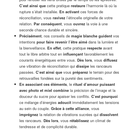
C’est ainsi que
cette pratique
restaure
l’harmonie là où la
rupture s’était installée.
En activant
ces forces de
réconciliation, vous
ravivez
l’étincelle originelle de votre
relation.
Par conséquent
, vous
ouvrez
la voie à une
seconde chance durable et sincère.
Précisément
, nos conseils de
magie blanche
guident
vos
intentions
pour faire revenir l’être aimé
dans la lumière et
la bienveillance.
En effet
, cette pratique
respecte
avant
tout le libre arbitre tout en
influençant
favorablement les
courants énergétiques entre vous.
Dès lors
, vous
diffusez
une vibration de réconciliation qui
dissipe
les rancœurs
passées.
C’est ainsi que
vous
préparez
le terrain pour des
retrouvailles fondées sur la pureté des sentiments.
En associant ces éléments
, le
rituel d’amour puissant
avec photo et miel combine
la précision de l’image et la
douceur du sucre pour apaiser les conflits.
C’est pourquoi
ce mélange d’énergies
adoucit
immédiatement les tensions
au sein du couple.
Grâce à cette alliance
, vous
imprégnez
la relation de vibrations sucrées qui
dissolvent
les rancœurs.
Dès lors
, vous
rétablissez
un climat de
tendresse et de complicité durable.