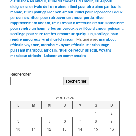
d'attirance en amour
,
rituel du cadenas d amour
,
rituel pour
eloigner une rivale de l etre aimé
,
rituel pour etre aimé par tout le
monde
,
rituel pour garder son amour
,
rituel pour rapprocher deux
personnes
,
rituel pour retrouver un amour perdu
,
rituel
rapprochement affectif
,
rituel retour d'affection amour
,
sorcellerie
pour rendre un homme fou amoureux
,
sortilège d amour puissant
,
sortilege pour faire tomber amoureux quelqu un
,
sortilège pour
rendre amoureux
,
vrai rituel d amour
|
Marqué avec
marabout
africain voyance
,
marabout voyant africain
,
maraboutage
,
puissant marabout africain
,
rituel de retour affectif
,
voyant
marabout africain
|
Laisser un commentaire
Rechercher
Rechercher
AOÛT 2026
L
M
M
J
V
S
D
1
2
3
4
5
6
7
8
9
10
11
12
13
14
15
16