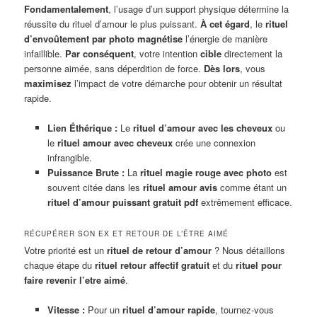
Fondamentalement
, l’usage d’un support physique détermine la
réussite du rituel d’amour le plus puissant.
À cet égard
, le
rituel
d’envoûtement par photo
magnétise
l’énergie de manière
infaillible.
Par conséquent
, votre intention
cible
directement la
personne aimée, sans déperdition de force.
Dès lors
, vous
maximisez
l’impact de votre démarche pour obtenir un résultat
rapide.
Lien Éthérique :
Le
rituel d’amour avec les cheveux
ou
le
rituel amour avec cheveux
crée une connexion
infrangible.
Puissance Brute :
La
rituel magie rouge avec photo
est
souvent citée dans les
rituel amour avis
comme étant un
rituel d’amour puissant gratuit pdf
extrêmement efficace.
RÉCUPÉRER SON EX ET RETOUR DE L’ÊTRE AIMÉ
Votre priorité est un
rituel de retour d’amour
? Nous détaillons
chaque étape du
rituel retour affectif gratuit
et du
rituel pour
faire revenir l’etre aimé
.
Vitesse :
Pour un
rituel d’amour rapide
, tournez-vous