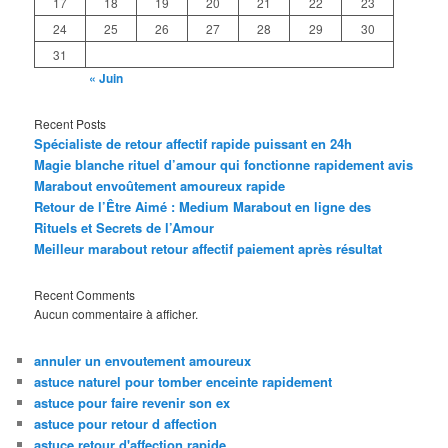
17
18
19
20
21
22
23
24
25
26
27
28
29
30
31
« Juin
Recent Posts
Spécialiste de retour affectif rapide puissant en 24h
Magie blanche rituel d’amour qui fonctionne rapidement avis
Marabout envoûtement amoureux rapide
Retour de l’Être Aimé : Medium Marabout en ligne des
Rituels et Secrets de l’Amour
Meilleur marabout retour affectif paiement après résultat
Recent Comments
Aucun commentaire à afficher.
annuler un envoutement amoureux
astuce naturel pour tomber enceinte rapidement
astuce pour faire revenir son ex
astuce pour retour d affection
astuce retour d'affection rapide