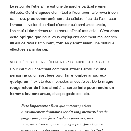
Le retour de l’être aimé est une démarche particulièrement
délicate.
Qu’il s’agisse
d’un rituel à l’œuf pour faire revenir son
ex —
ou, plus communément,
du célèbre rituel de l’œuf pour
l’amour —
voire
d’un rituel d’amour puissant avec photo,
l’objectif
ultime
demeure un retour affectif immédiat.
C’est dans
cette optique que
nous vous expliquons comment réaliser ces
rituels de retour amoureux,
tout en garantissant
une pratique
effectuée sans danger.
SORTILÈGES ET ENVOÛTEMENTS : CE QU’IL FAUT SAVOIR
Pour ceux qui cherchent comment
attirer l’amour d’une
personne
ou un
sortilège pour faire tomber amoureux
quelqu’un
, il existe des méthodes ancestrales. De la
magie
rouge retour de l’être aimé
à la
sorcellerie pour rendre un
homme fou amoureux
, chaque geste compte.
Note Importante :
Bien que certains parlent
d’
envoûtement d’amour avec du sang menstruel
ou de
magie noir pour faire tomber amoureux
, nous
recommandons toujours la
magie pour faire tomber
amoureux
par des voies lumineuses comme le
rituel