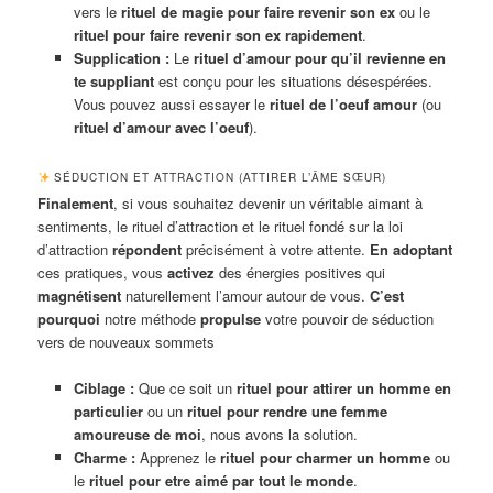
vers le
rituel de magie pour faire revenir son ex
ou le
rituel pour faire revenir son ex rapidement
.
Supplication :
Le
rituel d’amour pour qu’il revienne en
te suppliant
est conçu pour les situations désespérées.
Vous pouvez aussi essayer le
rituel de l’oeuf amour
(ou
rituel d’amour avec l’oeuf
).
SÉDUCTION ET ATTRACTION (ATTIRER L’ÂME SŒUR)
Finalement
, si vous souhaitez devenir un véritable aimant à
sentiments, le rituel d’attraction et le rituel fondé sur la loi
d’attraction
répondent
précisément à votre attente.
En adoptant
ces pratiques, vous
activez
des énergies positives qui
magnétisent
naturellement l’amour autour de vous.
C’est
pourquoi
notre méthode
propulse
votre pouvoir de séduction
vers de nouveaux sommets
Ciblage :
Que ce soit un
rituel pour attirer un homme en
particulier
ou un
rituel pour rendre une femme
amoureuse de moi
, nous avons la solution.
Charme :
Apprenez le
rituel pour charmer un homme
ou
le
rituel pour etre aimé par tout le monde
.