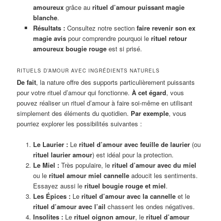
amoureux
grâce au
rituel d’amour puissant magie
blanche
.
Résultats :
Consultez notre section
faire revenir son ex
magie avis
pour comprendre pourquoi le
rituel retour
amoureux bougie rouge
est si prisé.
RITUELS D’AMOUR AVEC INGRÉDIENTS NATURELS
De fait
, la nature offre des supports particulièrement puissants
pour votre rituel d’amour qui fonctionne.
À cet égard
, vous
pouvez réaliser un rituel d’amour à faire soi-même en utilisant
simplement des éléments du quotidien.
Par exemple
, vous
pourriez explorer les possibilités suivantes :
Le Laurier :
Le
rituel d’amour avec feuille de laurier
(ou
rituel laurier amour
) est idéal pour la protection.
Le Miel :
Très populaire, le
rituel d’amour avec du miel
ou le
rituel amour miel cannelle
adoucit les sentiments.
Essayez aussi le
rituel bougie rouge et miel
.
Les Épices :
Le
rituel d’amour avec la cannelle
et le
rituel d’amour avec l’ail
chassent les ondes négatives.
Insolites :
Le
rituel oignon amour
, le
rituel d’amour