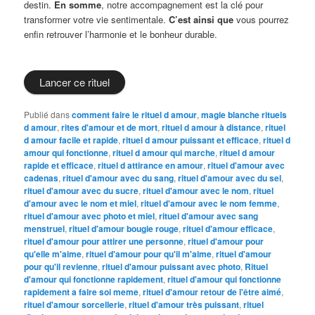
destin.
En somme
, notre accompagnement est la clé pour
transformer votre vie sentimentale.
C’est ainsi que
vous pourrez
enfin retrouver l’harmonie et le bonheur durable.
Lancer ce rituel
Publié dans
comment faire le rituel d amour
,
magie blanche rituels
d amour
,
rites d'amour et de mort
,
rituel d amour à distance
,
rituel
d amour facile et rapide
,
rituel d amour puissant et efficace
,
rituel d
amour qui fonctionne
,
rituel d amour qui marche
,
rituel d amour
rapide et efficace
,
rituel d attirance en amour
,
rituel d'amour avec
cadenas
,
rituel d'amour avec du sang
,
rituel d'amour avec du sel
,
rituel d'amour avec du sucre
,
rituel d'amour avec le nom
,
rituel
d'amour avec le nom et miel
,
rituel d'amour avec le nom femme
,
rituel d'amour avec photo et miel
,
rituel d'amour avec sang
menstruel
,
rituel d'amour bougie rouge
,
rituel d'amour efficace
,
rituel d'amour pour attirer une personne
,
rituel d'amour pour
qu'elle m'aime
,
rituel d'amour pour qu'il m'aime
,
rituel d'amour
pour qu'il revienne
,
rituel d'amour puissant avec photo
,
Rituel
d'amour qui fonctionne rapidement
,
rituel d'amour qui fonctionne
rapidement a faire soi meme
,
rituel d'amour retour de l'être aimé
,
rituel d'amour sorcellerie
,
rituel d'amour très puissant
,
rituel