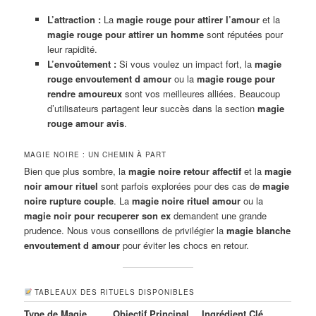
L’attraction :
La
magie rouge pour attirer l’amour
et la
magie rouge pour attirer un homme
sont réputées pour
leur rapidité.
L’envoûtement :
Si vous voulez un impact fort, la
magie
rouge envoutement d amour
ou la
magie rouge pour
rendre amoureux
sont vos meilleures alliées. Beaucoup
d’utilisateurs partagent leur succès dans la section
magie
rouge amour avis
.
MAGIE NOIRE : UN CHEMIN À PART
Bien que plus sombre, la
magie noire retour affectif
et la
magie
noir amour rituel
sont parfois explorées pour des cas de
magie
noire rupture couple
. La
magie noire rituel amour
ou la
magie noir pour recuperer son ex
demandent une grande
prudence. Nous vous conseillons de privilégier la
magie blanche
envoutement d amour
pour éviter les chocs en retour.
TABLEAUX DES RITUELS DISPONIBLES
Type de Magie
Objectif Principal
Ingrédient Clé