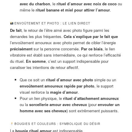
avec du charbon
, le
rituel d’amour avec noix de coco
ou
même le
rituel banane et miel pour attirer l’amour
.
ENVOÛTEMENT ET PHOTO : LE LIEN DIRECT
De fait
, le retour de l’être aimé avec photo figure parmi les
demandes les plus fréquentes.
Cela s’explique par le fait que
l’envoûtement amoureux avec photo permet de cibler l’énergie
précisément
sur la personne concernée.
Par ce biais
, le lien
vibratoire est établi sans intermédiaire, ce qui renforce l’efficacité
du rituel.
En somme
, c’est un support indispensable pour
canaliser les intentions de retour affectif.
Que ce soit un
rituel d’amour avec photo
simple ou un
envoûtement amoureux rapide par photo
, le support
visuel renforce la
magie d’amour
.
Pour un lien physique, le
rituel d’attachement amoureux
ou la
sorcellerie amour avec cheveux
(pour
envouter un
homme avec ses cheveux
) sont extrêmement puissants.
BOUGIES ET COULEURS : SYMBOLIQUE DU DÉSIR
La
bougie rituel amour
est indispensable.