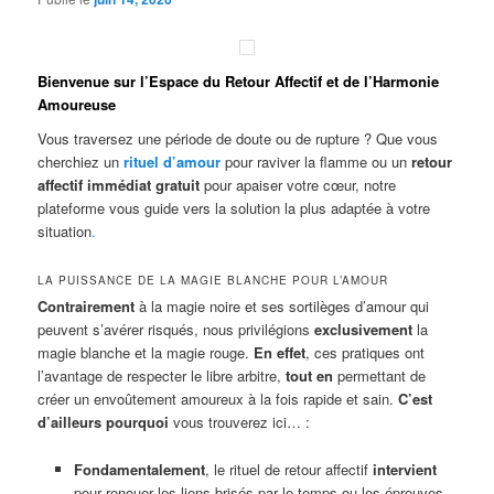
Bienvenue sur l’Espace du Retour Affectif et de l’Harmonie
Amoureuse
Vous traversez une période de doute ou de rupture ? Que vous
cherchiez un
rituel d’amour
pour raviver la flamme ou un
retour
affectif immédiat gratuit
pour apaiser votre cœur, notre
plateforme vous guide vers la solution la plus adaptée à votre
situation
.
LA PUISSANCE DE LA MAGIE BLANCHE POUR L’AMOUR
Contrairement
à la magie noire et ses sortilèges d’amour qui
peuvent s’avérer risqués, nous privilégions
exclusivement
la
magie blanche et la magie rouge.
En effet
, ces pratiques ont
l’avantage de respecter le libre arbitre,
tout en
permettant de
créer un envoûtement amoureux à la fois rapide et sain.
C’est
d’ailleurs pourquoi
vous trouverez ici… :
Fondamentalement
, le rituel de retour affectif
intervient
pour renouer les liens brisés par le temps ou les épreuves.