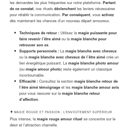
les demandes les plus fréquentes sur notre plateforme.
Partant
de ce constat
, nos rituels
déclenchent
les leviers nécessaires
pour rétablir la communication.
Par conséquent
, vous
activez
dès maintenant les chances d’un nouveau départ amoureux.
Techniques de retour :
Utilisez la
magie puissante pour
faire revenir l’être aimé
ou la
magie blanche pour
retrouver son ex
.
Supports personnels :
La
magie blanche avec cheveux
ou la
magie blanche avec cheveux de l’être aimé
crée un
lien énergétique puissant. La
magie blanche photo amour
(ou
magie amour photo
) reste également un classique
incontournable.
Efficacité :
Consultez la section
magie blanche retour de
l’être aimé témoignage
et les
magie blanche amour avis
pour vous rassurer sur la
magie blanche retour
d’affection
.
MAGIE ROUGE ET PASSION : L’ENVOÛTEMENT SUPÉRIEUR
Plus intense, la
magie rouge amour rituel
se concentre sur le
désir et l’attraction charnelle.