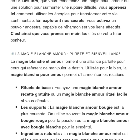
cœur.
Dès lors
, que vous recherchiez une magie pour l’amour ou
une solution pour surmonter une rupture difficile, vous
apprenez
ici
comment utiliser les énergies pour transformer votre vie
sentimentale.
En explorant nos secrets
, vous
activez
un
pouvoir ancestral capable de réharmoniser vos liens affectifs.
C’est ainsi que
vous
prenez en main
les clés de votre futur
bonheur.
LA MAGIE BLANCHE AMOUR : PURETÉ ET BIENVEILLANCE
La
magie blanche et amour
forment une alliance parfaite pour
ceux qui refusent de manipuler le destin. Utilisée pour le bien, la
magie blanche pour amour
permet d’harmoniser les relations.
Rituels de base :
Essayez une
magie blanche amour
recette gratuite
ou un
magie blanche amour rituel facile
si vous débutez.
Les supports :
La
magie blanche amour bougie
est la
plus courante. On utilise souvent la
magie blanche amour
bougie rouge
pour la passion ou la
magie blanche amour
avec bougie blanche
pour la sincérité.
Ingrédients naturels :
La
magie blanche amour miel
est
idéale pour adoucir les tensions, tandis que la
magie du