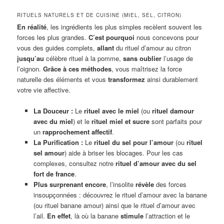
RITUELS NATURELS ET DE CUISINE (MIEL, SEL, CITRON)
En réalité
, les ingrédients les plus simples recèlent souvent les
forces les plus grandes.
C’est pourquoi
nous concevons pour
vous des guides complets,
allant
du rituel d’amour au citron
jusqu’au
célèbre rituel à la pomme,
sans oublier
l’usage de
l’oignon.
Grâce à ces méthodes
, vous maîtrisez la force
naturelle des éléments et vous
transformez
ainsi durablement
votre vie affective.
La Douceur :
Le
rituel avec le miel
(ou
rituel damour
avec du miel
) et le
rituel miel et sucre
sont parfaits pour
un
rapprochement affectif
.
La Purification :
Le
rituel du sel pour l’amour
(ou
rituel
sel amour
) aide à briser les blocages. Pour les cas
complexes, consultez notre
rituel d’amour avec du sel
fort de france
.
Plus surprenant encore
, l’insolite
révèle
des forces
insoupçonnées : découvrez le rituel d’amour avec la banane
(ou rituel banane amour) ainsi que le rituel d’amour avec
l’ail.
En effet
, là où la banane
stimule
l’attraction et le