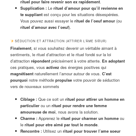
rituel pour faire revenir son ex rapidement
.
Supplication :
Le
rituel d’amour pour qu’il revienne en
te suppliant
est conçu pour les situations désespérées.
Vous pouvez aussi essayer le
rituel de l’oeuf amour
(ou
rituel d’amour avec l’oeuf
).
SÉDUCTION ET ATTRACTION (ATTIRER L’ÂME SŒUR)
Finalement
, si vous souhaitez devenir un véritable aimant à
sentiments, le rituel d’attraction et le rituel fondé sur la loi
d’attraction
répondent
précisément à votre attente.
En adoptant
ces pratiques, vous
activez
des énergies positives qui
magnétisent
naturellement l’amour autour de vous.
C’est
pourquoi
notre méthode
propulse
votre pouvoir de séduction
vers de nouveaux sommets
Ciblage :
Que ce soit un
rituel pour attirer un homme en
particulier
ou un
rituel pour rendre une femme
amoureuse de moi
, nous avons la solution.
Charme :
Apprenez le
rituel pour charmer un homme
ou
le
rituel pour etre aimé par tout le monde
.
Rencontre :
Utilisez un
rituel pour trouver l’ame soeur