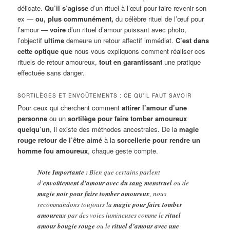
délicate.
Qu’il s’agisse
d’un rituel à l’œuf pour faire revenir son
ex —
ou, plus communément,
du célèbre rituel de l’œuf pour
l’amour —
voire
d’un rituel d’amour puissant avec photo,
l’objectif
ultime
demeure un retour affectif immédiat.
C’est dans
cette optique que
nous vous expliquons comment réaliser ces
rituels de retour amoureux,
tout en garantissant
une pratique
effectuée sans danger.
SORTILÈGES ET ENVOÛTEMENTS : CE QU’IL FAUT SAVOIR
Pour ceux qui cherchent comment
attirer l’amour d’une
personne
ou un
sortilège pour faire tomber amoureux
quelqu’un
, il existe des méthodes ancestrales. De la
magie
rouge retour de l’être aimé
à la
sorcellerie pour rendre un
homme fou amoureux
, chaque geste compte.
Note Importante :
Bien que certains parlent
d’
envoûtement d’amour avec du sang menstruel
ou de
magie noir pour faire tomber amoureux
, nous
recommandons toujours la
magie pour faire tomber
amoureux
par des voies lumineuses comme le
rituel
amour bougie rouge
ou le
rituel d’amour avec une