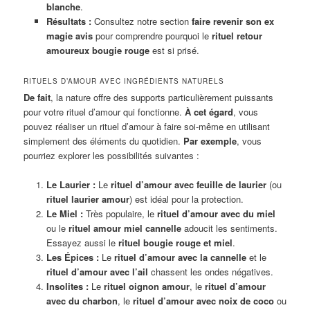
blanche
.
Résultats :
Consultez notre section
faire revenir son ex
magie avis
pour comprendre pourquoi le
rituel retour
amoureux bougie rouge
est si prisé.
RITUELS D’AMOUR AVEC INGRÉDIENTS NATURELS
De fait
, la nature offre des supports particulièrement puissants
pour votre rituel d’amour qui fonctionne.
À cet égard
, vous
pouvez réaliser un rituel d’amour à faire soi-même en utilisant
simplement des éléments du quotidien.
Par exemple
, vous
pourriez explorer les possibilités suivantes :
Le Laurier :
Le
rituel d’amour avec feuille de laurier
(ou
rituel laurier amour
) est idéal pour la protection.
Le Miel :
Très populaire, le
rituel d’amour avec du miel
ou le
rituel amour miel cannelle
adoucit les sentiments.
Essayez aussi le
rituel bougie rouge et miel
.
Les Épices :
Le
rituel d’amour avec la cannelle
et le
rituel d’amour avec l’ail
chassent les ondes négatives.
Insolites :
Le
rituel oignon amour
, le
rituel d’amour
avec du charbon
, le
rituel d’amour avec noix de coco
ou