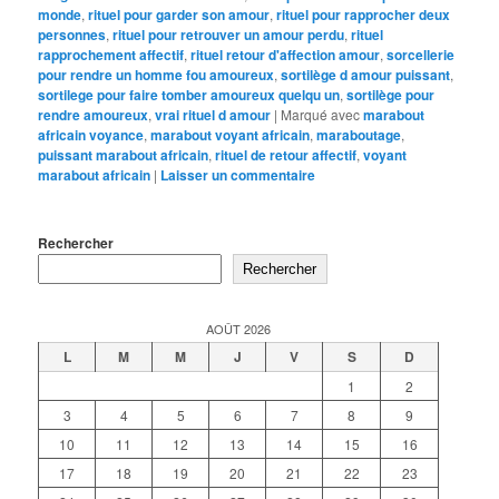
monde
,
rituel pour garder son amour
,
rituel pour rapprocher deux
personnes
,
rituel pour retrouver un amour perdu
,
rituel
rapprochement affectif
,
rituel retour d'affection amour
,
sorcellerie
pour rendre un homme fou amoureux
,
sortilège d amour puissant
,
sortilege pour faire tomber amoureux quelqu un
,
sortilège pour
rendre amoureux
,
vrai rituel d amour
|
Marqué avec
marabout
africain voyance
,
marabout voyant africain
,
maraboutage
,
puissant marabout africain
,
rituel de retour affectif
,
voyant
marabout africain
|
Laisser un commentaire
Rechercher
Rechercher
AOÛT 2026
L
M
M
J
V
S
D
1
2
3
4
5
6
7
8
9
10
11
12
13
14
15
16
17
18
19
20
21
22
23