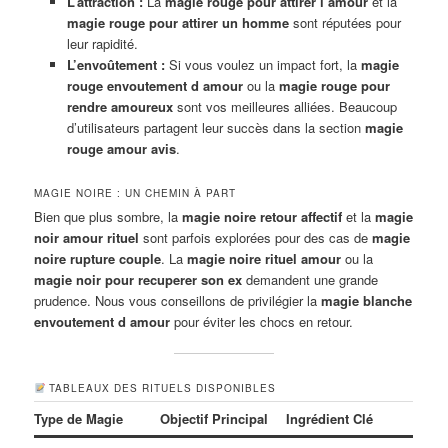
L’attraction :
La
magie rouge pour attirer l’amour
et la
magie rouge pour attirer un homme
sont réputées pour
leur rapidité.
L’envoûtement :
Si vous voulez un impact fort, la
magie
rouge envoutement d amour
ou la
magie rouge pour
rendre amoureux
sont vos meilleures alliées. Beaucoup
d’utilisateurs partagent leur succès dans la section
magie
rouge amour avis
.
MAGIE NOIRE : UN CHEMIN À PART
Bien que plus sombre, la
magie noire retour affectif
et la
magie
noir amour rituel
sont parfois explorées pour des cas de
magie
noire rupture couple
. La
magie noire rituel amour
ou la
magie noir pour recuperer son ex
demandent une grande
prudence. Nous vous conseillons de privilégier la
magie blanche
envoutement d amour
pour éviter les chocs en retour.
TABLEAUX DES RITUELS DISPONIBLES
Type de Magie
Objectif Principal
Ingrédient Clé