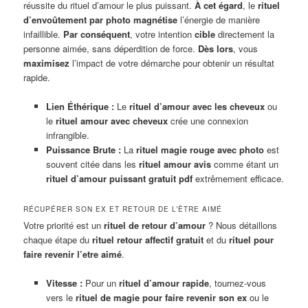
réussite du rituel d’amour le plus puissant.
À cet égard
, le
rituel
d’envoûtement par photo
magnétise
l’énergie de manière
infaillible.
Par conséquent
, votre intention
cible
directement la
personne aimée, sans déperdition de force.
Dès lors
, vous
maximisez
l’impact de votre démarche pour obtenir un résultat
rapide.
Lien Éthérique :
Le
rituel d’amour avec les cheveux
ou
le
rituel amour avec cheveux
crée une connexion
infrangible.
Puissance Brute :
La
rituel magie rouge avec photo
est
souvent citée dans les
rituel amour avis
comme étant un
rituel d’amour puissant gratuit pdf
extrêmement efficace.
RÉCUPÉRER SON EX ET RETOUR DE L’ÊTRE AIMÉ
Votre priorité est un
rituel de retour d’amour
? Nous détaillons
chaque étape du
rituel retour affectif gratuit
et du
rituel pour
faire revenir l’etre aimé
.
Vitesse :
Pour un
rituel d’amour rapide
, tournez-vous
vers le
rituel de magie pour faire revenir son ex
ou le