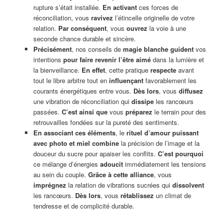
rupture s’était installée.
En activant
ces forces de
réconciliation, vous
ravivez
l’étincelle originelle de votre
relation.
Par conséquent
, vous
ouvrez
la voie à une
seconde chance durable et sincère.
Précisément
, nos conseils de
magie blanche
guident
vos
intentions
pour faire revenir l’être aimé
dans la lumière et
la bienveillance.
En effet
, cette pratique
respecte
avant
tout le libre arbitre tout en
influençant
favorablement les
courants énergétiques entre vous.
Dès lors
, vous
diffusez
une vibration de réconciliation qui
dissipe
les rancœurs
passées.
C’est ainsi que
vous
préparez
le terrain pour des
retrouvailles fondées sur la pureté des sentiments.
En associant ces éléments
, le
rituel d’amour puissant
avec photo et miel combine
la précision de l’image et la
douceur du sucre pour apaiser les conflits.
C’est pourquoi
ce mélange d’énergies
adoucit
immédiatement les tensions
au sein du couple.
Grâce à cette alliance
, vous
imprégnez
la relation de vibrations sucrées qui
dissolvent
les rancœurs.
Dès lors
, vous
rétablissez
un climat de
tendresse et de complicité durable.