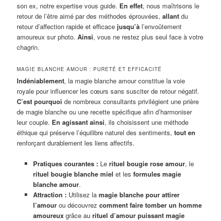
son ex, notre expertise vous guide.
En effet
, nous maîtrisons le
retour de l’être aimé par des méthodes éprouvées,
allant
du
retour d’affection rapide et efficace
jusqu’à
l’envoûtement
amoureux sur photo.
Ainsi
, vous ne restez plus seul face à votre
chagrin.
MAGIE BLANCHE AMOUR : PURETÉ ET EFFICACITÉ
Indéniablement
, la magie blanche amour constitue la voie
royale pour influencer les cœurs sans susciter de retour négatif.
C’est pourquoi
de nombreux consultants privilégient une prière
de magie blanche ou une recette spécifique afin d’harmoniser
leur couple.
En agissant ainsi
, ils choisissent une méthode
éthique qui préserve l’équilibre naturel des sentiments,
tout en
renforçant durablement les liens affectifs.
Pratiques courantes :
Le
rituel bougie rose amour
, le
rituel bougie blanche miel
et les
formules magie
blanche amour
.
Attraction :
Utilisez la
magie blanche pour attirer
l’amour
ou découvrez
comment faire tomber un homme
amoureux
grâce au
rituel d’amour puissant magie