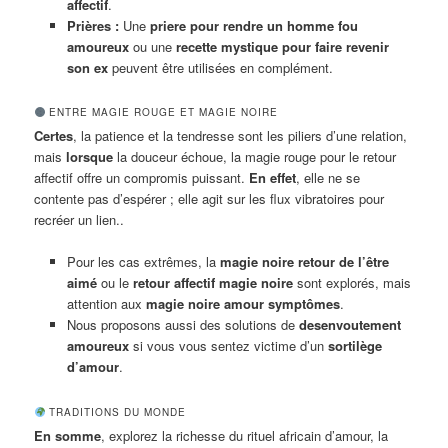
affectif
.
Prières :
Une
priere pour rendre un homme fou
amoureux
ou une
recette mystique pour faire revenir
son ex
peuvent être utilisées en complément.
ENTRE MAGIE ROUGE ET MAGIE NOIRE
Certes
, la patience et la tendresse sont les piliers d’une relation,
mais
lorsque
la douceur échoue, la magie rouge pour le retour
affectif offre un compromis puissant.
En effet
, elle ne se
contente pas d’espérer ; elle agit sur les flux vibratoires pour
recréer un lien..
Pour les cas extrêmes, la
magie noire retour de l’être
aimé
ou le
retour affectif magie noire
sont explorés, mais
attention aux
magie noire amour symptômes
.
Nous proposons aussi des solutions de
desenvoutement
amoureux
si vous vous sentez victime d’un
sortilège
d’amour
.
TRADITIONS DU MONDE
En somme
, explorez la richesse du rituel africain d’amour, la