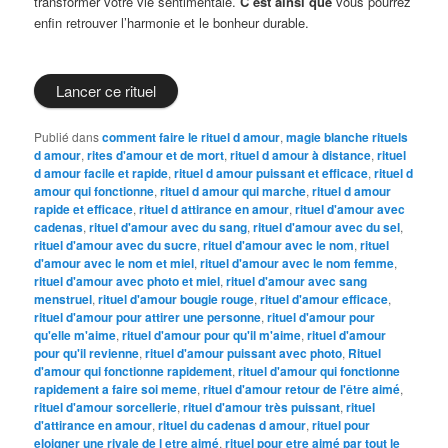
transformer votre vie sentimentale.
C’est ainsi que
vous pourrez
enfin retrouver l’harmonie et le bonheur durable.
Lancer ce rituel
Publié dans
comment faire le rituel d amour
,
magie blanche rituels
d amour
,
rites d'amour et de mort
,
rituel d amour à distance
,
rituel
d amour facile et rapide
,
rituel d amour puissant et efficace
,
rituel d
amour qui fonctionne
,
rituel d amour qui marche
,
rituel d amour
rapide et efficace
,
rituel d attirance en amour
,
rituel d'amour avec
cadenas
,
rituel d'amour avec du sang
,
rituel d'amour avec du sel
,
rituel d'amour avec du sucre
,
rituel d'amour avec le nom
,
rituel
d'amour avec le nom et miel
,
rituel d'amour avec le nom femme
,
rituel d'amour avec photo et miel
,
rituel d'amour avec sang
menstruel
,
rituel d'amour bougie rouge
,
rituel d'amour efficace
,
rituel d'amour pour attirer une personne
,
rituel d'amour pour
qu'elle m'aime
,
rituel d'amour pour qu'il m'aime
,
rituel d'amour
pour qu'il revienne
,
rituel d'amour puissant avec photo
,
Rituel
d'amour qui fonctionne rapidement
,
rituel d'amour qui fonctionne
rapidement a faire soi meme
,
rituel d'amour retour de l'être aimé
,
rituel d'amour sorcellerie
,
rituel d'amour très puissant
,
rituel
d'attirance en amour
,
rituel du cadenas d amour
,
rituel pour
eloigner une rivale de l etre aimé
,
rituel pour etre aimé par tout le