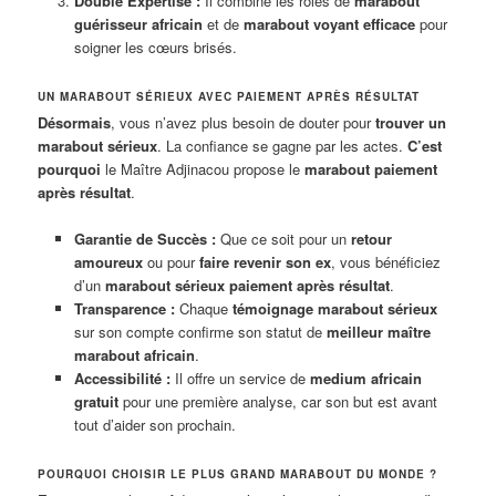
Double Expertise :
Il combine les rôles de
marabout
guérisseur africain
et de
marabout voyant efficace
pour
soigner les cœurs brisés.
UN MARABOUT SÉRIEUX AVEC PAIEMENT APRÈS RÉSULTAT
Désormais
, vous n’avez plus besoin de douter pour
trouver un
marabout sérieux
. La confiance se gagne par les actes.
C’est
pourquoi
le Maître Adjinacou propose le
marabout paiement
après résultat
.
Garantie de Succès :
Que ce soit pour un
retour
amoureux
ou pour
faire revenir son ex
, vous bénéficiez
d’un
marabout sérieux paiement après résultat
.
Transparence :
Chaque
témoignage marabout sérieux
sur son compte confirme son statut de
meilleur maître
marabout africain
.
Accessibilité :
Il offre un service de
medium africain
gratuit
pour une première analyse, car son but est avant
tout d’aider son prochain.
POURQUOI CHOISIR LE PLUS GRAND MARABOUT DU MONDE ?