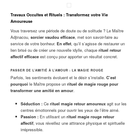
Travaux Occultes et Rituels : Transformez votre Vie
Amoureuse
Vous traversez une période de doute ou de solitude ? Le Maître
Adjinacou,
sorcier vaudou efficace
, met son savoir-faire au
service de votre bonheur.
En effet
, qu’il s’agisse de restaurer un
lien brisé ou de créer une nouvelle idylle, chaque
rituel retour
affectif efficace
est conçu pour apporter un résultat concret.
PASSER DE L’AMITIÉ À L’AMOUR : LA MAGIE ROUGE
Parfois, les sentiments évoluent et le désir s’installe.
C’est
pourquoi
le Maître propose un
rituel de magie rouge pour
transformer une amitié en amour
.
Séduction :
Ce
rituel magie retour amoureux
agit sur les
centres émotionnels pour ouvrir les yeux de l’être aimé.
Passion :
En utilisant un
rituel magie rouge retour
affectif
, vous réveillez une attirance physique et spirituelle
irrépressible.