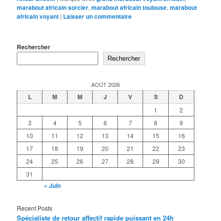
marabout africain sorcier
,
marabout africain toulouse
,
marabout
africain voyant
|
Laisser un commentaire
Rechercher
Rechercher
AOÛT 2026
L
M
M
J
V
S
D
1
2
3
4
5
6
7
8
9
10
11
12
13
14
15
16
17
18
19
20
21
22
23
24
25
26
27
28
29
30
31
« Juin
Recent Posts
Spécialiste de retour affectif rapide puissant en 24h