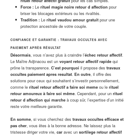
rituel retour affectif gratuit
pour les cas simples.
Force :
Le
rituel magie noire retour d affection
pour
briser les blocages extérieurs ou les rivalités.
Tradition :
Le
rituel vaudou amour gratuit
pour une
protection ancestrale de votre couple.
CONFIANCE ET GARANTIE : TRAVAUX OCCULTES AVEC
PAIEMENT APRÈS RÉSULTAT
Désormais
, vous n’avez plus à craindre l’
échec retour affectif
.
Le Maître Adjinacou est un
voyant retour affectif rapide
qui
prône la transparence.
C’est pourquoi
il propose des
travaux
occultes paiement apres resultat
.
En outre
, il offre des
solutions pour ceux qui souhaitent s’investir personnellement,
comme le
rituel retour affectif a faire soi meme
ou le
rituel
retour amoureux à faire soi même
. Cependant, pour un
rituel
retour d affection qui marche
à coup sûr, l’expertise d’un initié
reste votre meilleure garantie.
En somme
, si vous cherchez des
travaux occultes efficace et
pas cher
, vous êtes à la bonne adresse. Ne laissez plus la
tristesse diriger votre vie,
car
avec un
sortilege retour affectif