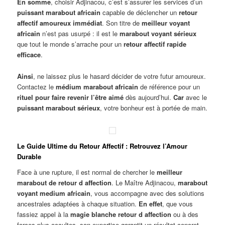
En somme
, choisir Adjinacou, c’est s’assurer les services d’un
puissant marabout africain
capable de déclencher un
retour
affectif amoureux immédiat
. Son titre de
meilleur voyant
africain
n’est pas usurpé : il est le
marabout voyant sérieux
que tout le monde s’arrache pour un
retour affectif rapide
efficace
.
Ainsi
, ne laissez plus le hasard décider de votre futur amoureux.
Contactez le
médium marabout africain
de référence pour un
rituel pour faire revenir l’être aimé
dès aujourd’hui.
Car
avec le
puissant marabout sérieux
, votre bonheur est à portée de main.
Le Guide Ultime du Retour Affectif : Retrouvez l’Amour
Durable
Face à une rupture, il est normal de chercher le
meilleur
marabout de retour d affection
. Le Maître Adjinacou,
marabout
voyant medium africain
, vous accompagne avec des solutions
ancestrales adaptées à chaque situation.
En effet
, que vous
fassiez appel à la
magie blanche retour d affection
ou à des
forces plus occultes, son expertise garantit un résultat concret.