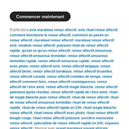
Commencer maintenant
Publié dans
avis marabout retour affectif
,
avis rituel retour affectif
,
comment fonctionne le retour affectif
,
comment se passe un
retour affectif
,
marabout retour affectif
,
marabout retour affectif
avis
,
medium retour affectif
,
puissant rituel de retour affectif
rapide
,
qu'est ce qu'un retour affectif
,
retour affectif amoureux
,
retour affectif amoureux immédiat
,
retour affectif amoureux
immédiat rapide
,
retour affectif amoureux rapide
,
retour affectif
avec photo
,
retour affectif avis
,
retour affectif belgique
,
retour
affectif benin
,
retour affectif bordeaux
,
retour affectif bruxelles
,
retour affectif canada
,
retour affectif combien de temps
,
retour
affectif comment faire
,
retour affectif conséquences
,
retour
affectif de l être aimé
,
retour affectif magie blanche
,
retour affectif
paiement après résultat
,
retour affectif rapide de l être aimé
,
rituel
de magie blanche pour retour affectif
,
rituel de retour affectif
,
rituel
de retour affectif amoureux immédiat
,
rituel de retour affectif
rapide
,
rituel de retour affectif rapide en 24h
,
rituel magie blanche
retour affectif
,
rituel retour affectif avec photo
,
rituel retour affectif
bougie rouge
,
rituel retour affectif puissant
,
sorcière marocaine
retour affectif
,
spécialiste de retour affectif rapide en 24h
,
voyance
retour affectif
|
Marqué avec
grand marabout voyant africain
,