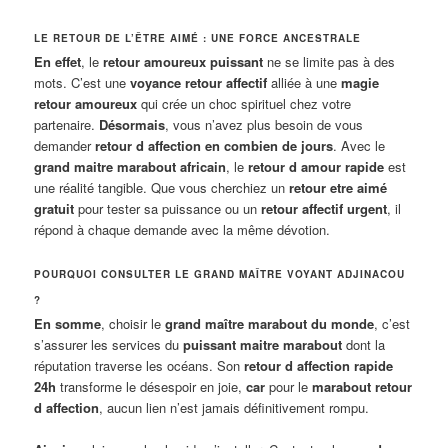
LE RETOUR DE L’ÊTRE AIMÉ : UNE FORCE ANCESTRALE
En effet
, le
retour amoureux puissant
ne se limite pas à des
mots. C’est une
voyance retour affectif
alliée à une
magie
retour amoureux
qui crée un choc spirituel chez votre
partenaire.
Désormais
, vous n’avez plus besoin de vous
demander
retour d affection en combien de jours
. Avec le
grand maitre marabout africain
, le
retour d amour rapide
est
une réalité tangible. Que vous cherchiez un
retour etre aimé
gratuit
pour tester sa puissance ou un
retour affectif urgent
, il
répond à chaque demande avec la même dévotion.
POURQUOI CONSULTER LE GRAND MAÎTRE VOYANT ADJINACOU
?
En somme
, choisir le
grand maître marabout du monde
, c’est
s’assurer les services du
puissant maitre marabout
dont la
réputation traverse les océans. Son
retour d affection rapide
24h
transforme le désespoir en joie,
car
pour le
marabout retour
d affection
, aucun lien n’est jamais définitivement rompu.