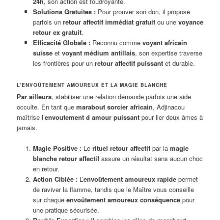
24h
, son action est foudroyante.
Solutions Gratuites :
Pour prouver son don, il propose
parfois un
retour affectif immédiat gratuit
ou une
voyance
retour ex gratuit
.
Efficacité Globale :
Reconnu comme
voyant africain
suisse
et
voyant médium antillais
, son expertise traverse
les frontières pour un
retour affectif puissant
et durable.
L’ENVOÛTEMENT AMOUREUX ET LA MAGIE BLANCHE
Par ailleurs
, stabiliser une relation demande parfois une aide
occulte. En tant que
marabout sorcier africain
, Adjinacou
maîtrise l’
envoutement d amour puissant
pour lier deux âmes à
jamais.
Magie Positive :
Le
rituel retour affectif
par la
magie
blanche retour affectif
assure un résultat sans aucun choc
en retour.
Action Ciblée :
L’
envoûtement amoureux rapide
permet
de raviver la flamme, tandis que le Maître vous conseille
sur chaque
envoûtement amoureux conséquence
pour
une pratique sécurisée.