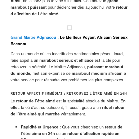
Ainsi
, ne laissez plus le vide s’installer. Contactez le
grand
marabout puissant
pour déclencher dès aujourd’hui votre
retour
d affection de l être aimé
.
Grand Maître Adjinacou
: Le Meilleur Voyant Africain Sérieux
Reconnu
Dans un monde où les incertitudes sentimentales pèsent lourd,
faire appel à un
marabout sérieux et efficace
est la clé pour
retrouver la sérénité. Le Maître Adjinacou,
puissant marabout
du monde
, met son expertise de
marabout médium africain
à
votre service pour résoudre vos problèmes les plus complexes.
RETOUR AFFECTIF IMMÉDIAT : RETROUVEZ L’ÊTRE AIMÉ EN 24H
Le
retour de l’être aimé
est la spécialité absolue du Maître.
En
effet
, là où d’autres échouent, il réussit grâce à un
rituel retour
de l’être aimé qui marche
véritablement.
Rapidité et Urgence :
Que vous cherchiez un
retour de
l’être aimé en 24h
ou un
retour d’affection rapide en