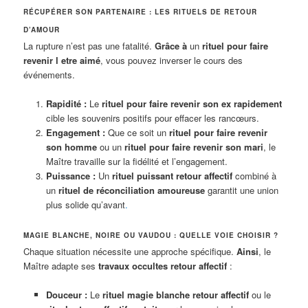
RÉCUPÉRER SON PARTENAIRE : LES RITUELS DE RETOUR
D’AMOUR
La rupture n’est pas une fatalité.
Grâce à
un
rituel pour faire
revenir l etre aimé
, vous pouvez inverser le cours des
événements.
Rapidité :
Le
rituel pour faire revenir son ex rapidement
cible les souvenirs positifs pour effacer les rancœurs.
Engagement :
Que ce soit un
rituel pour faire revenir
son homme
ou un
rituel pour faire revenir son mari
, le
Maître travaille sur la fidélité et l’engagement.
Puissance :
Un
rituel puissant retour affectif
combiné à
un
rituel de réconciliation amoureuse
garantit une union
plus solide qu’avant
.
MAGIE BLANCHE, NOIRE OU VAUDOU : QUELLE VOIE CHOISIR ?
Chaque situation nécessite une approche spécifique.
Ainsi
, le
Maître adapte ses
travaux occultes retour affectif
:
Douceur :
Le
rituel magie blanche retour affectif
ou le