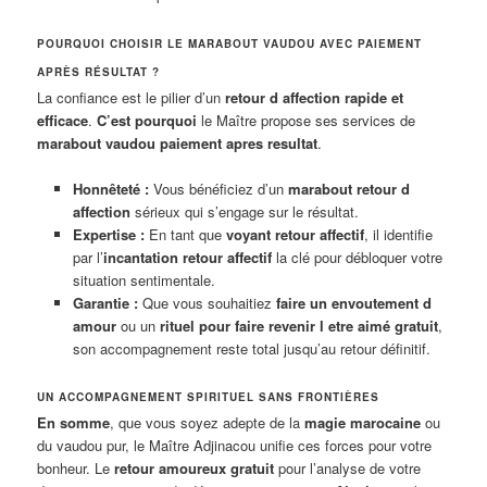
POURQUOI CHOISIR LE MARABOUT VAUDOU AVEC PAIEMENT
APRÈS RÉSULTAT ?
La confiance est le pilier d’un
retour d affection rapide et
efficace
.
C’est pourquoi
le Maître propose ses services de
marabout vaudou paiement apres resultat
.
Honnêteté :
Vous bénéficiez d’un
marabout retour d
affection
sérieux qui s’engage sur le résultat.
Expertise :
En tant que
voyant retour affectif
, il identifie
par l’
incantation retour affectif
la clé pour débloquer votre
situation sentimentale.
Garantie :
Que vous souhaitiez
faire un envoutement d
amour
ou un
rituel pour faire revenir l etre aimé gratuit
,
son accompagnement reste total jusqu’au retour définitif.
UN ACCOMPAGNEMENT SPIRITUEL SANS FRONTIÈRES
En somme
, que vous soyez adepte de la
magie marocaine
ou
du vaudou pur, le Maître Adjinacou unifie ces forces pour votre
bonheur. Le
retour amoureux gratuit
pour l’analyse de votre