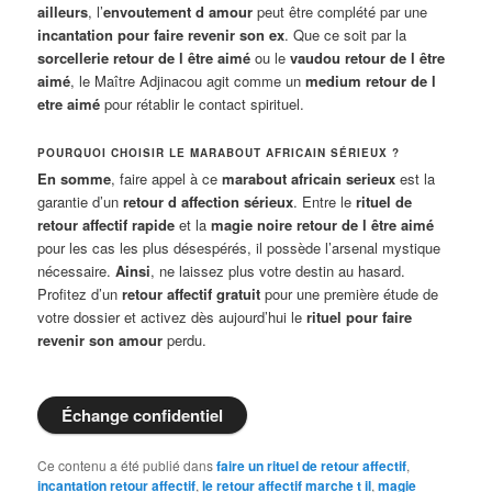
ailleurs
, l’
envoutement d amour
peut être complété par une
incantation pour faire revenir son ex
. Que ce soit par la
sorcellerie retour de l être aimé
ou le
vaudou retour de l être
aimé
, le Maître Adjinacou agit comme un
medium retour de l
etre aimé
pour rétablir le contact spirituel.
POURQUOI CHOISIR LE MARABOUT AFRICAIN SÉRIEUX ?
En somme
, faire appel à ce
marabout africain serieux
est la
garantie d’un
retour d affection sérieux
. Entre le
rituel de
retour affectif rapide
et la
magie noire retour de l être aimé
pour les cas les plus désespérés, il possède l’arsenal mystique
nécessaire.
Ainsi
, ne laissez plus votre destin au hasard.
Profitez d’un
retour affectif gratuit
pour une première étude de
votre dossier et activez dès aujourd’hui le
rituel pour faire
revenir son amour
perdu.
Échange confidentiel
Ce contenu a été publié dans
faire un rituel de retour affectif
,
incantation retour affectif
,
le retour affectif marche t il
,
magie