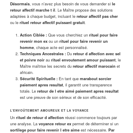
Désormais
, vous n’avez plus besoin de vous demander si
le
retour affectif marche t il
. Le Maître propose des solutions
adaptées à chaque budget, incluant le
retour affectif pas cher
ou le
rituel retour affectif puissant gratuit
.
Action Ciblée :
Que vous cherchiez un
rituel pour faire
revenir mon ex
ou un
rituel pour faire revenir un
homme
, chaque acte est personnalisé.
Techniques Ancestrales :
Du
retour d affection avec sel
et poivre noir
au
rituel envoutement amour puissant
, le
Maître maîtrise les secrets du
retour affectif marocain
et
africain.
Sécurité Spirituelle :
En tant que
marabout sorcier
paiement apres resultat
, il garantit une transparence
totale. Le
retour de l etre aimé paiement apres resultat
est une preuve de son sérieux et de son efficacité.
L’ENVOÛTEMENT AMOUREUX ET LA VOYANCE
Un
rituel de retour d affection
réussi commence toujours par
une analyse. La
voyance retour ex
permet de déterminer si un
sortilege pour faire revenir l etre aime
est nécessaire.
Par