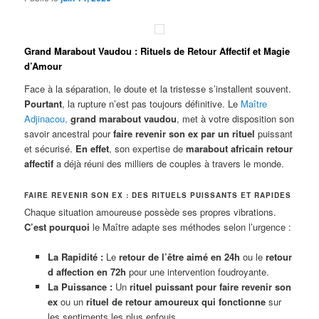
Grand Marabout Vaudou : Rituels de Retour Affectif et Magie
d’Amour
Face à la séparation, le doute et la tristesse s’installent souvent.
Pourtant
, la rupture n’est pas toujours définitive. Le
Maître
Adjinacou
,
grand marabout vaudou
, met à votre disposition son
savoir ancestral pour
faire revenir son ex par un rituel
puissant
et sécurisé.
En effet
, son expertise de
marabout africain retour
affectif
a déjà réuni des milliers de couples à travers le monde.
FAIRE REVENIR SON EX : DES RITUELS PUISSANTS ET RAPIDES
Chaque situation amoureuse possède ses propres vibrations.
C’est pourquoi
le Maître adapte ses méthodes selon l’urgence :
La Rapidité :
Le
retour de l’être aimé en 24h
ou le
retour
d affection en 72h
pour une intervention foudroyante.
La Puissance :
Un
rituel puissant pour faire revenir son
ex
ou un
rituel de retour amoureux qui fonctionne
sur
les sentiments les plus enfouis.