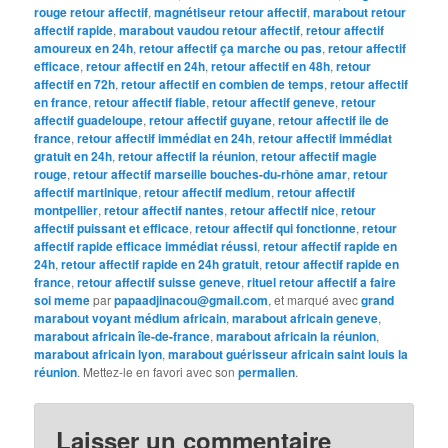
rouge retour affectif
,
magnétiseur retour affectif
,
marabout retour
affectif rapide
,
marabout vaudou retour affectif
,
retour affectif
amoureux en 24h
,
retour affectif ça marche ou pas
,
retour affectif
efficace
,
retour affectif en 24h
,
retour affectif en 48h
,
retour
affectif en 72h
,
retour affectif en combien de temps
,
retour affectif
en france
,
retour affectif fiable
,
retour affectif geneve
,
retour
affectif guadeloupe
,
retour affectif guyane
,
retour affectif ile de
france
,
retour affectif immédiat en 24h
,
retour affectif immédiat
gratuit en 24h
,
retour affectif la réunion
,
retour affectif magie
rouge
,
retour affectif marseille bouches-du-rhône amar
,
retour
affectif martinique
,
retour affectif medium
,
retour affectif
montpellier
,
retour affectif nantes
,
retour affectif nice
,
retour
affectif puissant et efficace
,
retour affectif qui fonctionne
,
retour
affectif rapide efficace immédiat réussi
,
retour affectif rapide en
24h
,
retour affectif rapide en 24h gratuit
,
retour affectif rapide en
france
,
retour affectif suisse geneve
,
rituel retour affectif a faire
soi meme
par
papaadjinacou@gmail.com
, et marqué avec
grand
marabout voyant médium africain
,
marabout africain geneve
,
marabout africain île-de-france
,
marabout africain la réunion
,
marabout africain lyon
,
marabout guérisseur africain saint louis la
réunion
. Mettez-le en favori avec son
permalien
.
Laisser un commentaire