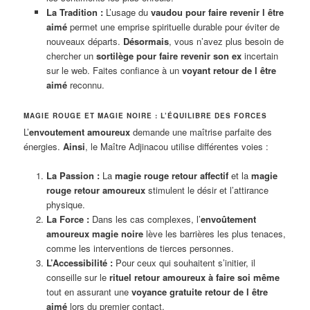
La Tradition :
L’usage du
vaudou pour faire revenir l être
aimé
permet une emprise spirituelle durable pour éviter de
nouveaux départs.
Désormais
, vous n’avez plus besoin de
chercher un
sortilège pour faire revenir son ex
incertain
sur le web. Faites confiance à un
voyant retour de l être
aimé
reconnu.
MAGIE ROUGE ET MAGIE NOIRE : L’ÉQUILIBRE DES FORCES
L’
envoutement amoureux
demande une maîtrise parfaite des
énergies.
Ainsi
, le Maître Adjinacou utilise différentes voies :
La Passion :
La
magie rouge retour affectif
et la
magie
rouge retour amoureux
stimulent le désir et l’attirance
physique.
La Force :
Dans les cas complexes, l’
envoûtement
amoureux magie noire
lève les barrières les plus tenaces,
comme les interventions de tierces personnes.
L’Accessibilité :
Pour ceux qui souhaitent s’initier, il
conseille sur le
rituel retour amoureux à faire soi même
tout en assurant une
voyance gratuite retour de l être
aimé
lors du premier contact.