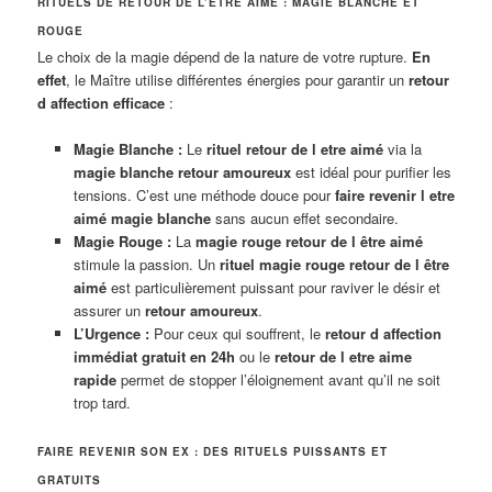
RITUELS DE RETOUR DE L’ÊTRE AIMÉ : MAGIE BLANCHE ET
ROUGE
Le choix de la magie dépend de la nature de votre rupture.
En
effet
, le Maître utilise différentes énergies pour garantir un
retour
d affection efficace
:
Magie Blanche :
Le
rituel retour de l etre aimé
via la
magie blanche retour amoureux
est idéal pour purifier les
tensions. C’est une méthode douce pour
faire revenir l etre
aimé magie blanche
sans aucun effet secondaire.
Magie Rouge :
La
magie rouge retour de l être aimé
stimule la passion. Un
rituel magie rouge retour de l être
aimé
est particulièrement puissant pour raviver le désir et
assurer un
retour amoureux
.
L’Urgence :
Pour ceux qui souffrent, le
retour d affection
immédiat gratuit en 24h
ou le
retour de l etre aime
rapide
permet de stopper l’éloignement avant qu’il ne soit
trop tard.
FAIRE REVENIR SON EX : DES RITUELS PUISSANTS ET
GRATUITS