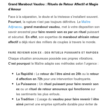
Grand Marabout Vaudou : Rituels de Retour Affectif et Magie
d’Amour
Face à la séparation, le doute et la tristesse s’installent souvent.
Pourtant
, la rupture n’est pas toujours définitive. Le
Maître
Adjinacou
,
grand marabout vaudou
, met à votre disposition son
savoir ancestral pour
faire revenir son ex par un rituel
puissant
et sécurisé.
En effet
, son expertise de
marabout africain retour
affectif
a déjà réuni des milliers de couples à travers le monde.
FAIRE REVENIR SON EX : DES RITUELS PUISSANTS ET RAPIDES
Chaque situation amoureuse possède ses propres vibrations.
C’est pourquoi
le Maître adapte ses méthodes selon l’urgence :
La Rapidité :
Le
retour de l’être aimé en 24h
ou le
retour
d affection en 72h
pour une intervention foudroyante.
La Puissance :
Un
rituel puissant pour faire revenir son
ex
ou un
rituel de retour amoureux qui fonctionne
sur
les sentiments les plus enfouis.
La Tradition :
L’usage du
vaudou pour faire revenir l être
aimé
permet une emprise spirituelle durable pour éviter de