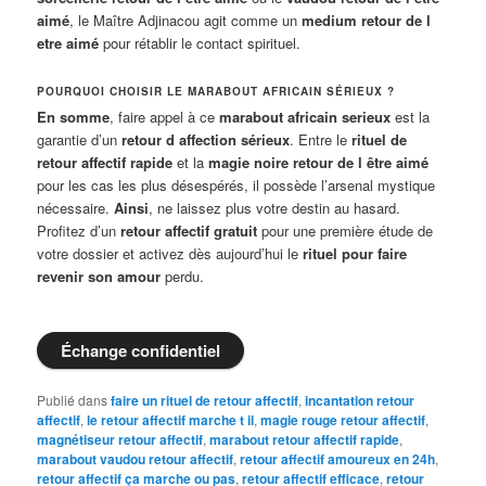
aimé
, le Maître Adjinacou agit comme un
medium retour de l
etre aimé
pour rétablir le contact spirituel.
POURQUOI CHOISIR LE MARABOUT AFRICAIN SÉRIEUX ?
En somme
, faire appel à ce
marabout africain serieux
est la
garantie d’un
retour d affection sérieux
. Entre le
rituel de
retour affectif rapide
et la
magie noire retour de l être aimé
pour les cas les plus désespérés, il possède l’arsenal mystique
nécessaire.
Ainsi
, ne laissez plus votre destin au hasard.
Profitez d’un
retour affectif gratuit
pour une première étude de
votre dossier et activez dès aujourd’hui le
rituel pour faire
revenir son amour
perdu.
Échange confidentiel
Publié dans
faire un rituel de retour affectif
,
incantation retour
affectif
,
le retour affectif marche t il
,
magie rouge retour affectif
,
magnétiseur retour affectif
,
marabout retour affectif rapide
,
marabout vaudou retour affectif
,
retour affectif amoureux en 24h
,
retour affectif ça marche ou pas
,
retour affectif efficace
,
retour