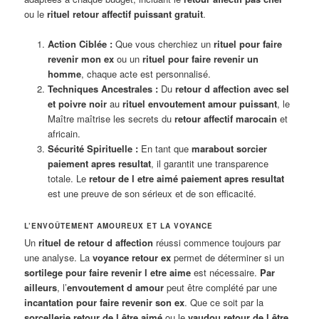
ou le
rituel retour affectif puissant gratuit
.
Action Ciblée :
Que vous cherchiez un
rituel pour faire
revenir mon ex
ou un
rituel pour faire revenir un
homme
, chaque acte est personnalisé.
Techniques Ancestrales :
Du
retour d affection avec sel
et poivre noir
au
rituel envoutement amour puissant
, le
Maître maîtrise les secrets du
retour affectif marocain
et
africain.
Sécurité Spirituelle :
En tant que
marabout sorcier
paiement apres resultat
, il garantit une transparence
totale. Le
retour de l etre aimé paiement apres resultat
est une preuve de son sérieux et de son efficacité.
L’ENVOÛTEMENT AMOUREUX ET LA VOYANCE
Un
rituel de retour d affection
réussi commence toujours par
une analyse. La
voyance retour ex
permet de déterminer si un
sortilege pour faire revenir l etre aime
est nécessaire.
Par
ailleurs
, l’
envoutement d amour
peut être complété par une
incantation pour faire revenir son ex
. Que ce soit par la
sorcellerie retour de l être aimé
ou le
vaudou retour de l être