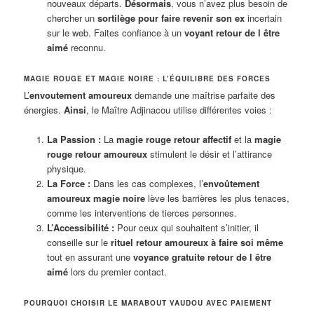
nouveaux départs.
Désormais
, vous n’avez plus besoin de
chercher un
sortilège pour faire revenir son ex
incertain
sur le web. Faites confiance à un
voyant retour de l être
aimé
reconnu.
MAGIE ROUGE ET MAGIE NOIRE : L’ÉQUILIBRE DES FORCES
L’
envoutement amoureux
demande une maîtrise parfaite des
énergies.
Ainsi
, le Maître Adjinacou utilise différentes voies :
La Passion :
La
magie rouge retour affectif
et la
magie
rouge retour amoureux
stimulent le désir et l’attirance
physique.
La Force :
Dans les cas complexes, l’
envoûtement
amoureux magie noire
lève les barrières les plus tenaces,
comme les interventions de tierces personnes.
L’Accessibilité :
Pour ceux qui souhaitent s’initier, il
conseille sur le
rituel retour amoureux à faire soi même
tout en assurant une
voyance gratuite retour de l être
aimé
lors du premier contact.
POURQUOI CHOISIR LE MARABOUT VAUDOU AVEC PAIEMENT