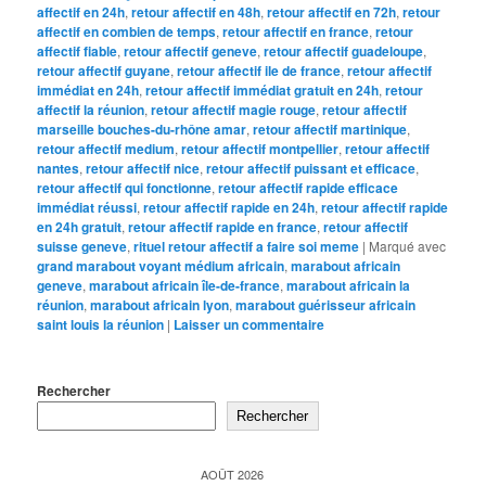
affectif en 24h
,
retour affectif en 48h
,
retour affectif en 72h
,
retour
affectif en combien de temps
,
retour affectif en france
,
retour
affectif fiable
,
retour affectif geneve
,
retour affectif guadeloupe
,
retour affectif guyane
,
retour affectif ile de france
,
retour affectif
immédiat en 24h
,
retour affectif immédiat gratuit en 24h
,
retour
affectif la réunion
,
retour affectif magie rouge
,
retour affectif
marseille bouches-du-rhône amar
,
retour affectif martinique
,
retour affectif medium
,
retour affectif montpellier
,
retour affectif
nantes
,
retour affectif nice
,
retour affectif puissant et efficace
,
retour affectif qui fonctionne
,
retour affectif rapide efficace
immédiat réussi
,
retour affectif rapide en 24h
,
retour affectif rapide
en 24h gratuit
,
retour affectif rapide en france
,
retour affectif
suisse geneve
,
rituel retour affectif a faire soi meme
|
Marqué avec
grand marabout voyant médium africain
,
marabout africain
geneve
,
marabout africain île-de-france
,
marabout africain la
réunion
,
marabout africain lyon
,
marabout guérisseur africain
saint louis la réunion
|
Laisser un commentaire
Rechercher
Rechercher
AOÛT 2026