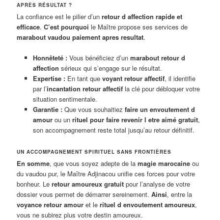
APRÈS RÉSULTAT ?
La confiance est le pilier d’un
retour d affection rapide et
efficace
.
C’est pourquoi
le Maître propose ses services de
marabout vaudou paiement apres resultat
.
Honnêteté :
Vous bénéficiez d’un
marabout retour d
affection
sérieux qui s’engage sur le résultat.
Expertise :
En tant que
voyant retour affectif
, il identifie
par l’
incantation retour affectif
la clé pour débloquer votre
situation sentimentale.
Garantie :
Que vous souhaitiez
faire un envoutement d
amour
ou un
rituel pour faire revenir l etre aimé gratuit
,
son accompagnement reste total jusqu’au retour définitif.
UN ACCOMPAGNEMENT SPIRITUEL SANS FRONTIÈRES
En somme
, que vous soyez adepte de la
magie marocaine
ou
du vaudou pur, le Maître Adjinacou unifie ces forces pour votre
bonheur. Le
retour amoureux gratuit
pour l’analyse de votre
dossier vous permet de démarrer sereinement.
Ainsi
, entre la
voyance retour amour
et le
rituel d envoutement amoureux
,
vous ne subirez plus votre destin amoureux.