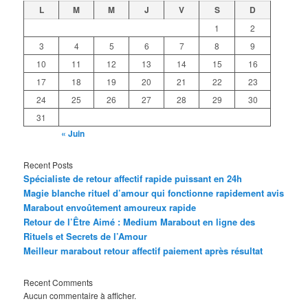
L
M
M
J
V
S
D
1
2
3
4
5
6
7
8
9
10
11
12
13
14
15
16
17
18
19
20
21
22
23
24
25
26
27
28
29
30
31
« Juin
Recent Posts
Spécialiste de retour affectif rapide puissant en 24h
Magie blanche rituel d’amour qui fonctionne rapidement avis
Marabout envoûtement amoureux rapide
Retour de l’Être Aimé : Medium Marabout en ligne des
Rituels et Secrets de l’Amour
Meilleur marabout retour affectif paiement après résultat
Recent Comments
Aucun commentaire à afficher.