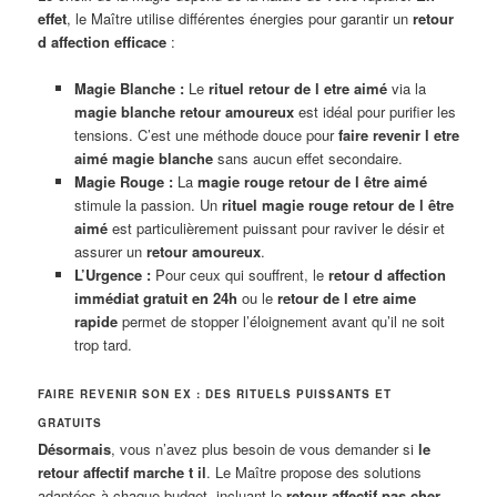
effet
, le Maître utilise différentes énergies pour garantir un
retour
d affection efficace
:
Magie Blanche :
Le
rituel retour de l etre aimé
via la
magie blanche retour amoureux
est idéal pour purifier les
tensions. C’est une méthode douce pour
faire revenir l etre
aimé magie blanche
sans aucun effet secondaire.
Magie Rouge :
La
magie rouge retour de l être aimé
stimule la passion. Un
rituel magie rouge retour de l être
aimé
est particulièrement puissant pour raviver le désir et
assurer un
retour amoureux
.
L’Urgence :
Pour ceux qui souffrent, le
retour d affection
immédiat gratuit en 24h
ou le
retour de l etre aime
rapide
permet de stopper l’éloignement avant qu’il ne soit
trop tard.
FAIRE REVENIR SON EX : DES RITUELS PUISSANTS ET
GRATUITS
Désormais
, vous n’avez plus besoin de vous demander si
le
retour affectif marche t il
. Le Maître propose des solutions
adaptées à chaque budget, incluant le
retour affectif pas cher