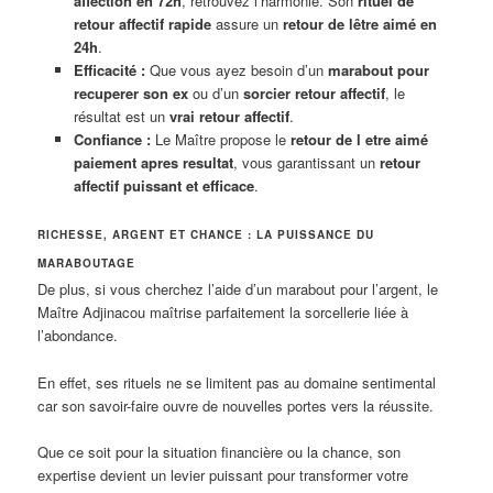
affection en 72h
, retrouvez l’harmonie. Son
rituel de
retour affectif rapide
assure un
retour de lêtre aimé en
24h
.
Efficacité :
Que vous ayez besoin d’un
marabout pour
recuperer son ex
ou d’un
sorcier retour affectif
, le
résultat est un
vrai retour affectif
.
Confiance :
Le Maître propose le
retour de l etre aimé
paiement apres resultat
, vous garantissant un
retour
affectif puissant et efficace
.
RICHESSE, ARGENT ET CHANCE : LA PUISSANCE DU
MARABOUTAGE
De plus, si vous cherchez l’aide d’un marabout pour l’argent, le
Maître Adjinacou maîtrise parfaitement la sorcellerie liée à
l’abondance.
En effet, ses rituels ne se limitent pas au domaine sentimental
car son savoir-faire ouvre de nouvelles portes vers la réussite.
Que ce soit pour la situation financière ou la chance, son
expertise devient un levier puissant pour transformer votre