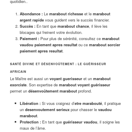
quotidien..
Abondance :
Le
marabout richesse
et le
marabout
argent rapide
vous guident vers le succès financier.
Succès :
En tant que
marabout chance
, il lève les
blocages qui freinent votre évolution.
Paiement :
Pour plus de sérénité, consultez ce
marabout
vaudou paiement apres resultat
ou ce
marabout sorcier
paiement apres resultat
.
SANTÉ DIVINE ET DÉSENVOÛTEMENT : LE GUÉRISSEUR
AFRICAIN
Le Maître est aussi un
voyant guerisseur
et un
marabout
exorciste
. Son expertise de
marabout voyant guérisseur
permet un
désenvoûtement marabout
profond.
Libération :
Si vous craignez d’
etre marabouté
, il pratique
un
desenvoutement serieux
pour chasser le
vaudou
marabout
.
Protection :
En tant que
guérisseur vaudou
, il soigne les
maux de l’âme.