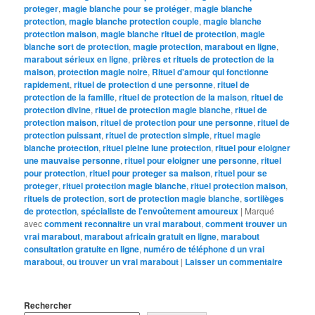
proteger
,
magie blanche pour se protéger
,
magie blanche
protection
,
magie blanche protection couple
,
magie blanche
protection maison
,
magie blanche rituel de protection
,
magie
blanche sort de protection
,
magie protection
,
marabout en ligne
,
marabout sérieux en ligne
,
prières et rituels de protection de la
maison
,
protection magie noire
,
Rituel d'amour qui fonctionne
rapidement
,
rituel de protection d une personne
,
rituel de
protection de la famille
,
rituel de protection de la maison
,
rituel de
protection divine
,
rituel de protection magie blanche
,
rituel de
protection maison
,
rituel de protection pour une personne
,
rituel de
protection puissant
,
rituel de protection simple
,
rituel magie
blanche protection
,
rituel pleine lune protection
,
rituel pour eloigner
une mauvaise personne
,
rituel pour eloigner une personne
,
rituel
pour protection
,
rituel pour proteger sa maison
,
rituel pour se
proteger
,
rituel protection magie blanche
,
rituel protection maison
,
rituels de protection
,
sort de protection magie blanche
,
sortilèges
de protection
,
spécialiste de l'envoûtement amoureux
|
Marqué
avec
comment reconnaitre un vrai marabout
,
comment trouver un
vrai marabout
,
marabout africain gratuit en ligne
,
marabout
consultation gratuite en ligne
,
numéro de téléphone d un vrai
marabout
,
ou trouver un vrai marabout
|
Laisser un commentaire
Rechercher