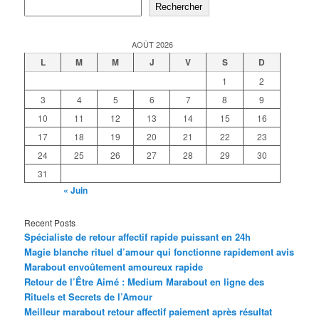
Rechercher
AOÛT 2026
L
M
M
J
V
S
D
1
2
3
4
5
6
7
8
9
10
11
12
13
14
15
16
17
18
19
20
21
22
23
24
25
26
27
28
29
30
31
« Juin
Recent Posts
Spécialiste de retour affectif rapide puissant en 24h
Magie blanche rituel d’amour qui fonctionne rapidement avis
Marabout envoûtement amoureux rapide
Retour de l’Être Aimé : Medium Marabout en ligne des
Rituels et Secrets de l’Amour
Meilleur marabout retour affectif paiement après résultat