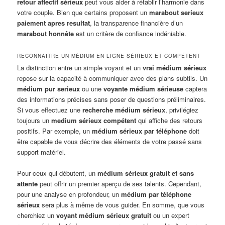
retour affectif sérieux
peut vous aider à rétablir l’harmonie dans
votre couple. Bien que certains proposent un
marabout serieux
paiement apres resultat
, la transparence financière d’un
marabout honnête
est un critère de confiance indéniable.
RECONNAÎTRE UN MÉDIUM EN LIGNE SÉRIEUX ET COMPÉTENT
La distinction entre un simple voyant et un
vrai médium sérieux
repose sur la capacité à communiquer avec des plans subtils. Un
médium pur serieux
ou une
voyante médium sérieuse
captera
des informations précises sans poser de questions préliminaires.
Si vous effectuez une
recherche médium sérieux
, privilégiez
toujours un
medium sérieux compétent
qui affiche des retours
positifs. Par exemple, un
médium sérieux par téléphone
doit
être capable de vous décrire des éléments de votre passé sans
support matériel.
Pour ceux qui débutent, un
médium sérieux gratuit et sans
attente
peut offrir un premier aperçu de ses talents. Cependant,
pour une analyse en profondeur, un
médium par téléphone
sérieux
sera plus à même de vous guider. En somme, que vous
cherchiez un
voyant médium sérieux gratuit
ou un expert