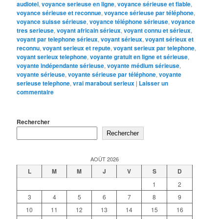
audiotel
,
voyance serieuse en ligne
,
voyance sérieuse et fiable
,
voyance sérieuse et reconnue
,
voyance sérieuse par téléphone
,
voyance suisse sérieuse
,
voyance téléphone sérieuse
,
voyance
tres serieuse
,
voyant africain sérieux
,
voyant connu et sérieux
,
voyant par telephone sérieux
,
voyant sérieux
,
voyant sérieux et
reconnu
,
voyant serieux et repute
,
voyant serieux par telephone
,
voyant serieux telephone
,
voyante gratuit en ligne et sérieuse
,
voyante indépendante sérieuse
,
voyante médium sérieuse
,
voyante sérieuse
,
voyante sérieuse par téléphone
,
voyante
serieuse telephone
,
vrai marabout serieux
|
Laisser un
commentaire
Rechercher
Rechercher
AOÛT 2026
L
M
M
J
V
S
D
1
2
3
4
5
6
7
8
9
10
11
12
13
14
15
16