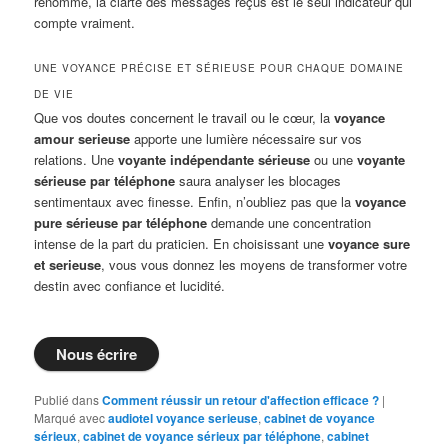
renommé, la clarté des messages reçus est le seul indicateur qui
compte vraiment.
UNE VOYANCE PRÉCISE ET SÉRIEUSE POUR CHAQUE DOMAINE
DE VIE
Que vos doutes concernent le travail ou le cœur, la
voyance
amour serieuse
apporte une lumière nécessaire sur vos
relations. Une
voyante indépendante sérieuse
ou une
voyante
sérieuse par téléphone
saura analyser les blocages
sentimentaux avec finesse. Enfin, n’oubliez pas que la
voyance
pure sérieuse par téléphone
demande une concentration
intense de la part du praticien. En choisissant une
voyance sure
et serieuse
, vous vous donnez les moyens de transformer votre
destin avec confiance et lucidité.
Nous écrire
Publié dans
Comment réussir un retour d'affection efficace ?
|
Marqué avec
audiotel voyance serieuse
,
cabinet de voyance
sérieux
,
cabinet de voyance sérieux par téléphone
,
cabinet