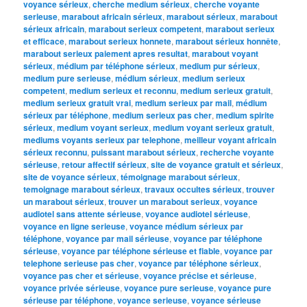
voyance sérieux
,
cherche medium sérieux
,
cherche voyante
serieuse
,
marabout africain sérieux
,
marabout sérieux
,
marabout
sérieux africain
,
marabout serieux competent
,
marabout serieux
et efficace
,
marabout serieux honnete
,
marabout sérieux honnête
,
marabout serieux paiement apres resultat
,
marabout voyant
sérieux
,
médium par téléphone sérieux
,
medium pur sérieux
,
medium pure serieuse
,
médium sérieux
,
medium serieux
competent
,
medium serieux et reconnu
,
medium serieux gratuit
,
medium serieux gratuit vrai
,
medium serieux par mail
,
médium
sérieux par téléphone
,
medium serieux pas cher
,
medium spirite
sérieux
,
medium voyant serieux
,
medium voyant serieux gratuit
,
mediums voyants serieux par telephone
,
meilleur voyant africain
sérieux reconnu
,
puissant marabout sérieux
,
recherche voyante
sérieuse
,
retour affectif sérieux
,
site de voyance gratuit et sérieux
,
site de voyance sérieux
,
témoignage marabout sérieux
,
temoignage marabout sérieux
,
travaux occultes sérieux
,
trouver
un marabout sérieux
,
trouver un marabout serieux
,
voyance
audiotel sans attente sérieuse
,
voyance audiotel sérieuse
,
voyance en ligne serieuse
,
voyance médium sérieux par
téléphone
,
voyance par mail sérieuse
,
voyance par téléphone
sérieuse
,
voyance par téléphone sérieuse et fiable
,
voyance par
telephone serieuse pas cher
,
voyance par téléphone sérieux
,
voyance pas cher et sérieuse
,
voyance précise et sérieuse
,
voyance privée sérieuse
,
voyance pure serieuse
,
voyance pure
sérieuse par téléphone
,
voyance serieuse
,
voyance sérieuse