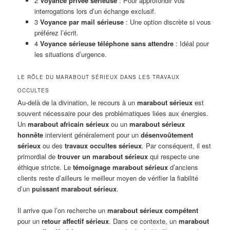
2
Voyance privée sérieuse
: Pour approfondir vos
interrogations lors d’un échange exclusif.
3
Voyance par mail sérieuse
: Une option discrète si vous
préférez l’écrit.
4
Voyance sérieuse téléphone sans attendre
: Idéal pour
les situations d’urgence.
LE RÔLE DU MARABOUT SÉRIEUX DANS LES TRAVAUX
OCCULTES
Au-delà de la divination, le recours à un
marabout sérieux
est
souvent nécessaire pour des problématiques liées aux énergies.
Un
marabout africain sérieux
ou un
marabout sérieux
honnête
intervient généralement pour un
désenvoûtement
sérieux
ou des
travaux occultes sérieux
. Par conséquent, il est
primordial de
trouver un marabout sérieux
qui respecte une
éthique stricte. Le
témoignage marabout sérieux
d’anciens
clients reste d’ailleurs le meilleur moyen de vérifier la fiabilité
d’un
puissant marabout sérieux
.
Il arrive que l’on recherche un
marabout sérieux compétent
pour un
retour affectif sérieux
. Dans ce contexte, un
marabout