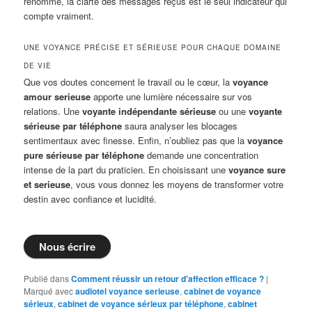
renommé, la clarté des messages reçus est le seul indicateur qui
compte vraiment.
UNE VOYANCE PRÉCISE ET SÉRIEUSE POUR CHAQUE DOMAINE
DE VIE
Que vos doutes concernent le travail ou le cœur, la
voyance
amour serieuse
apporte une lumière nécessaire sur vos
relations. Une
voyante indépendante sérieuse
ou une
voyante
sérieuse par téléphone
saura analyser les blocages
sentimentaux avec finesse. Enfin, n’oubliez pas que la
voyance
pure sérieuse par téléphone
demande une concentration
intense de la part du praticien. En choisissant une
voyance sure
et serieuse
, vous vous donnez les moyens de transformer votre
destin avec confiance et lucidité.
Nous écrire
Publié dans
Comment réussir un retour d'affection efficace ?
|
Marqué avec
audiotel voyance serieuse
,
cabinet de voyance
sérieux
,
cabinet de voyance sérieux par téléphone
,
cabinet