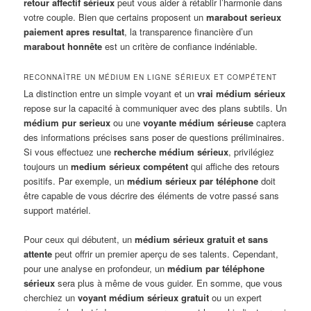
retour affectif sérieux
peut vous aider à rétablir l’harmonie dans
votre couple. Bien que certains proposent un
marabout serieux
paiement apres resultat
, la transparence financière d’un
marabout honnête
est un critère de confiance indéniable.
RECONNAÎTRE UN MÉDIUM EN LIGNE SÉRIEUX ET COMPÉTENT
La distinction entre un simple voyant et un
vrai médium sérieux
repose sur la capacité à communiquer avec des plans subtils. Un
médium pur serieux
ou une
voyante médium sérieuse
captera
des informations précises sans poser de questions préliminaires.
Si vous effectuez une
recherche médium sérieux
, privilégiez
toujours un
medium sérieux compétent
qui affiche des retours
positifs. Par exemple, un
médium sérieux par téléphone
doit
être capable de vous décrire des éléments de votre passé sans
support matériel.
Pour ceux qui débutent, un
médium sérieux gratuit et sans
attente
peut offrir un premier aperçu de ses talents. Cependant,
pour une analyse en profondeur, un
médium par téléphone
sérieux
sera plus à même de vous guider. En somme, que vous
cherchiez un
voyant médium sérieux gratuit
ou un expert