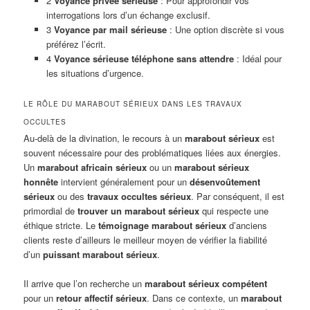
2
Voyance privée sérieuse
: Pour approfondir vos
interrogations lors d’un échange exclusif.
3
Voyance par mail sérieuse
: Une option discrète si vous
préférez l’écrit.
4
Voyance sérieuse téléphone sans attendre
: Idéal pour
les situations d’urgence.
LE RÔLE DU MARABOUT SÉRIEUX DANS LES TRAVAUX
OCCULTES
Au-delà de la divination, le recours à un
marabout sérieux
est
souvent nécessaire pour des problématiques liées aux énergies.
Un
marabout africain sérieux
ou un
marabout sérieux
honnête
intervient généralement pour un
désenvoûtement
sérieux
ou des
travaux occultes sérieux
. Par conséquent, il est
primordial de
trouver un marabout sérieux
qui respecte une
éthique stricte. Le
témoignage marabout sérieux
d’anciens
clients reste d’ailleurs le meilleur moyen de vérifier la fiabilité
d’un
puissant marabout sérieux
.
Il arrive que l’on recherche un
marabout sérieux compétent
pour un
retour affectif sérieux
. Dans ce contexte, un
marabout