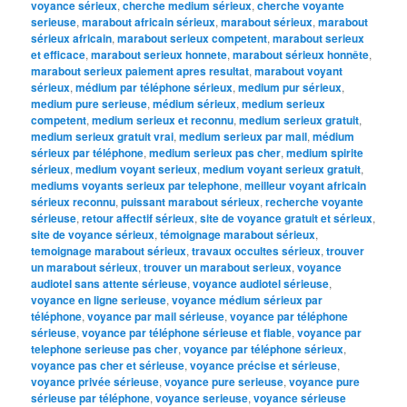
voyance sérieux
,
cherche medium sérieux
,
cherche voyante
serieuse
,
marabout africain sérieux
,
marabout sérieux
,
marabout
sérieux africain
,
marabout serieux competent
,
marabout serieux
et efficace
,
marabout serieux honnete
,
marabout sérieux honnête
,
marabout serieux paiement apres resultat
,
marabout voyant
sérieux
,
médium par téléphone sérieux
,
medium pur sérieux
,
medium pure serieuse
,
médium sérieux
,
medium serieux
competent
,
medium serieux et reconnu
,
medium serieux gratuit
,
medium serieux gratuit vrai
,
medium serieux par mail
,
médium
sérieux par téléphone
,
medium serieux pas cher
,
medium spirite
sérieux
,
medium voyant serieux
,
medium voyant serieux gratuit
,
mediums voyants serieux par telephone
,
meilleur voyant africain
sérieux reconnu
,
puissant marabout sérieux
,
recherche voyante
sérieuse
,
retour affectif sérieux
,
site de voyance gratuit et sérieux
,
site de voyance sérieux
,
témoignage marabout sérieux
,
temoignage marabout sérieux
,
travaux occultes sérieux
,
trouver
un marabout sérieux
,
trouver un marabout serieux
,
voyance
audiotel sans attente sérieuse
,
voyance audiotel sérieuse
,
voyance en ligne serieuse
,
voyance médium sérieux par
téléphone
,
voyance par mail sérieuse
,
voyance par téléphone
sérieuse
,
voyance par téléphone sérieuse et fiable
,
voyance par
telephone serieuse pas cher
,
voyance par téléphone sérieux
,
voyance pas cher et sérieuse
,
voyance précise et sérieuse
,
voyance privée sérieuse
,
voyance pure serieuse
,
voyance pure
sérieuse par téléphone
,
voyance serieuse
,
voyance sérieuse