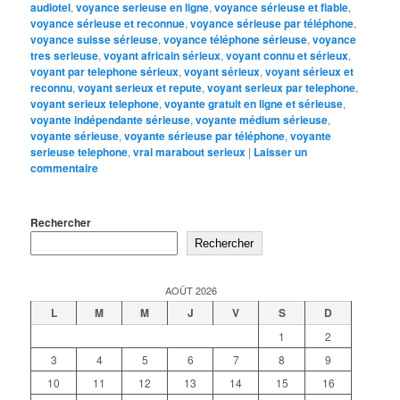
audiotel
,
voyance serieuse en ligne
,
voyance sérieuse et fiable
,
voyance sérieuse et reconnue
,
voyance sérieuse par téléphone
,
voyance suisse sérieuse
,
voyance téléphone sérieuse
,
voyance
tres serieuse
,
voyant africain sérieux
,
voyant connu et sérieux
,
voyant par telephone sérieux
,
voyant sérieux
,
voyant sérieux et
reconnu
,
voyant serieux et repute
,
voyant serieux par telephone
,
voyant serieux telephone
,
voyante gratuit en ligne et sérieuse
,
voyante indépendante sérieuse
,
voyante médium sérieuse
,
voyante sérieuse
,
voyante sérieuse par téléphone
,
voyante
serieuse telephone
,
vrai marabout serieux
|
Laisser un
commentaire
Rechercher
Rechercher
AOÛT 2026
L
M
M
J
V
S
D
1
2
3
4
5
6
7
8
9
10
11
12
13
14
15
16