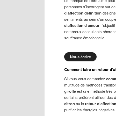
Le manque de l’être aimé peut
personnes s’interrogent sur c
d’affection définition
désigne 
sentiments au sein d’un coupl
d’affection d amour
, l’object
nombreux consultants cherch
souffrance émotionnelle.
Nous écrire
Comment faire un retour d’af
Si vous vous demandez
comme
multitude de méthodes traditio
girofle
est une méthode très po
certains préfèrent utiliser de
citron
ou le
retour d’affectio
purifier les énergies négatives.