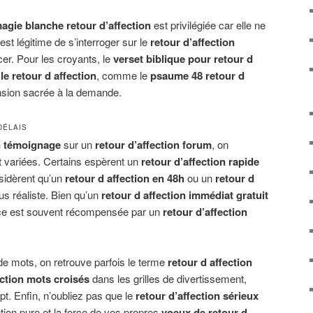
agie blanche retour d’affection
est privilégiée car elle ne
est légitime de s’interroger sur le
retour d’affection
er. Pour les croyants, le
verset biblique pour retour d
e retour d affection
, comme le
psaume 48 retour d
nsion sacrée à la demande.
DÉLAIS
on témoignage
sur un
retour d’affection forum
, on
t variées. Certains espèrent un
retour d’affection rapide
nsidèrent qu’un
retour d affection en 48h
ou un
retour d
us réaliste. Bien qu’un
retour d affection immédiat gratuit
nce est souvent récompensée par un
retour d’affection
de mots, on retrouve parfois le terme
retour d affection
ection mots croisés
dans les grilles de divertissement,
ept. Enfin, n’oubliez pas que le
retour d’affection sérieux
tion pure et la force de vos propres
voeux de retour d