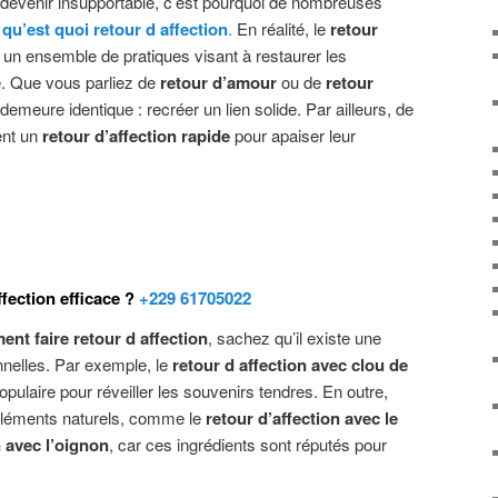
 devenir insupportable, c’est pourquoi de nombreuses
e
qu’est quoi retour d affection
.
En réalité, le
retour
un ensemble de pratiques visant à restaurer les
e. Que vous parliez de
retour d’amour
ou de
retour
if demeure identique : recréer un lien solide. Par ailleurs, de
ent un
retour d’affection rapide
pour apaiser leur
fection efficace ?
+229 61705022
nt faire retour d affection
, sachez qu’il existe une
nnelles. Par exemple, le
retour d affection avec clou de
pulaire pour réveiller les souvenirs tendres. En outre,
s éléments naturels, comme le
retour d’affection avec le
n avec l’oignon
, car ces ingrédients sont réputés pour