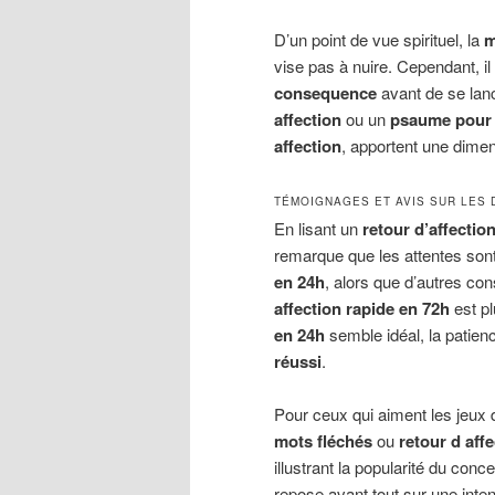
D’un point de vue spirituel, la
m
vise pas à nuire. Cependant, il 
consequence
avant de se lanc
affection
ou un
psaume pour l
affection
, apportent une dime
TÉMOIGNAGES ET AVIS SUR LES 
En lisant un
retour d’affecti
remarque que les attentes son
en 24h
, alors que d’autres co
affection rapide en 72h
est pl
en 24h
semble idéal, la patie
réussi
.
Pour ceux qui aiment les jeux 
mots fléchés
ou
retour d aff
illustrant la popularité du conc
repose avant tout sur une inten