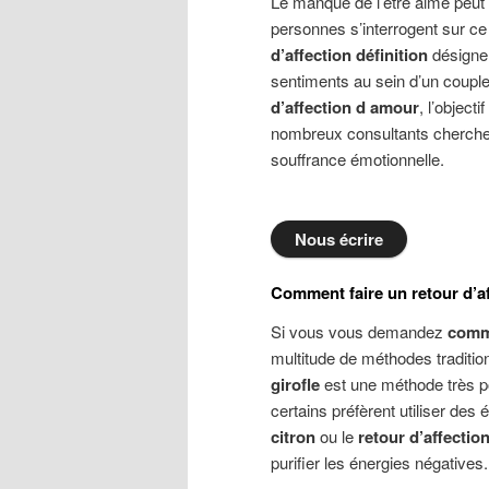
Le manque de l’être aimé peut
personnes s’interrogent sur c
d’affection définition
désigne 
sentiments au sein d’un coupl
d’affection d amour
, l’object
nombreux consultants cherch
souffrance émotionnelle.
Nous écrire
Comment faire un retour d’af
Si vous vous demandez
comme
multitude de méthodes traditio
girofle
est une méthode très po
certains préfèrent utiliser de
citron
ou le
retour d’affectio
purifier les énergies négatives.