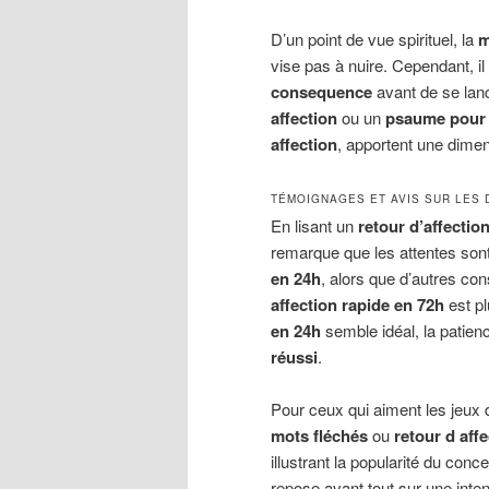
D’un point de vue spirituel, la
m
vise pas à nuire. Cependant, il 
consequence
avant de se lanc
affection
ou un
psaume pour l
affection
, apportent une dime
TÉMOIGNAGES ET AVIS SUR LES 
En lisant un
retour d’affecti
remarque que les attentes son
en 24h
, alors que d’autres co
affection rapide en 72h
est pl
en 24h
semble idéal, la patie
réussi
.
Pour ceux qui aiment les jeux 
mots fléchés
ou
retour d aff
illustrant la popularité du conc
repose avant tout sur une inten