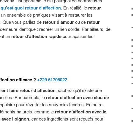
 devenir insupportable, c’est pourquoi de nombreuses
e
qu’est quoi retour d affection
.
En réalité, le
retour
un ensemble de pratiques visant à restaurer les
e. Que vous parliez de
retour d’amour
ou de
retour
if demeure identique : recréer un lien solide. Par ailleurs, de
ent un
retour d’affection rapide
pour apaiser leur
fection efficace ?
+229 61705022
nt faire retour d affection
, sachez qu’il existe une
nnelles. Par exemple, le
retour d affection avec clou de
pulaire pour réveiller les souvenirs tendres. En outre,
s éléments naturels, comme le
retour d’affection avec le
n avec l’oignon
, car ces ingrédients sont réputés pour