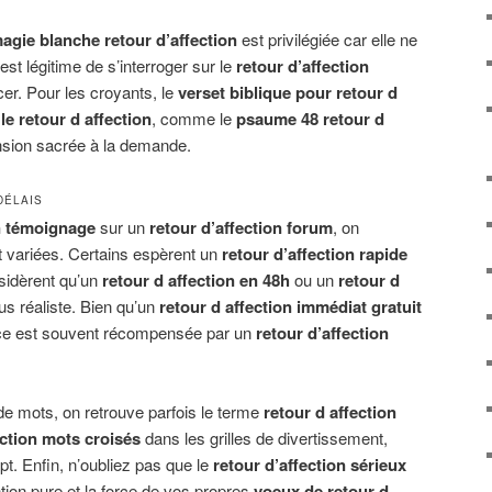
agie blanche retour d’affection
est privilégiée car elle ne
est légitime de s’interroger sur le
retour d’affection
er. Pour les croyants, le
verset biblique pour retour d
e retour d affection
, comme le
psaume 48 retour d
nsion sacrée à la demande.
DÉLAIS
on témoignage
sur un
retour d’affection forum
, on
t variées. Certains espèrent un
retour d’affection rapide
nsidèrent qu’un
retour d affection en 48h
ou un
retour d
us réaliste. Bien qu’un
retour d affection immédiat gratuit
nce est souvent récompensée par un
retour d’affection
de mots, on retrouve parfois le terme
retour d affection
ection mots croisés
dans les grilles de divertissement,
ept. Enfin, n’oubliez pas que le
retour d’affection sérieux
tion pure et la force de vos propres
voeux de retour d