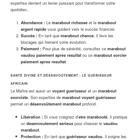
expertise devient un levier puissant pour transformer votre
quotidien..
Abondance :
Le
marabout richesse
et le
marabout
argent rapide
vous guident vers le succès financier.
Succès :
En tant que
marabout chance
, il lève les
blocages qui freinent votre évolution.
Paiement :
Pour plus de sérénité, consultez ce
marabout
vaudou paiement apres resultat
ou ce
marabout sorcier
paiement apres resultat
.
SANTÉ DIVINE ET DÉSENVOÛTEMENT : LE GUÉRISSEUR
AFRICAIN
Le Maître est aussi un
voyant guerisseur
et un
marabout
exorciste
. Son expertise de
marabout voyant guérisseur
permet un
désenvoûtement marabout
profond.
Libération :
Si vous craignez d’
etre marabouté
, il pratique
un
desenvoutement serieux
pour chasser le
vaudou
marabout
.
Protection :
En tant que
guérisseur vaudou
, il soigne les