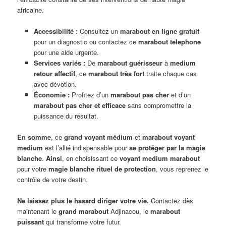
africaine.
Accessibilité :
Consultez un
marabout en ligne gratuit
pour un diagnostic ou contactez ce
marabout telephone
pour une aide urgente.
Services variés :
De
marabout guérisseur
à
medium
retour affectif
, ce
marabout très fort
traite chaque cas
avec dévotion.
Économie :
Profitez d’un
marabout pas cher
et d’un
marabout pas cher et efficace
sans compromettre la
puissance du résultat.
En somme
, ce
grand voyant médium
et
marabout voyant
medium
est l’allié indispensable pour
se protéger par la magie
blanche
.
Ainsi
, en choisissant ce
voyant medium marabout
pour votre
magie blanche rituel de protection
, vous reprenez le
contrôle de votre destin.
Ne laissez plus le hasard diriger votre vie.
Contactez dès
maintenant le
grand marabout
Adjinacou, le
marabout
puissant
qui transforme votre futur.