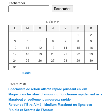
Rechercher
Rechercher
AOÛT 2026
L
M
M
J
V
S
D
1
2
3
4
5
6
7
8
9
10
11
12
13
14
15
16
17
18
19
20
21
22
23
24
25
26
27
28
29
30
31
« Juin
Recent Posts
Spécialiste de retour affectif rapide puissant en 24h
Magie blanche rituel d’amour qui fonctionne rapidement avis
Marabout envoûtement amoureux rapide
Retour de l’Être Aimé : Medium Marabout en ligne des
Rituels et Secrets de l’Amour