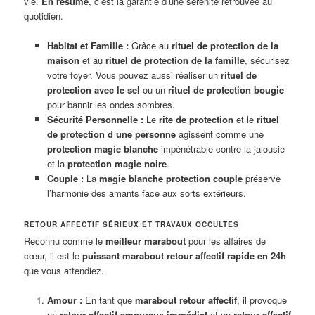
vie.
En résumé
, c’est la garantie d’une sérénité retrouvée au
quotidien.
Habitat et Famille :
Grâce au
rituel de protection de la
maison
et au
rituel de protection de la famille
, sécurisez
votre foyer. Vous pouvez aussi réaliser un
rituel de
protection avec le sel
ou un
rituel de protection bougie
pour bannir les ondes sombres.
Sécurité Personnelle :
Le
rite de protection
et le
rituel
de protection d une personne
agissent comme une
protection magie blanche
impénétrable contre la jalousie
et la
protection magie noire
.
Couple :
La
magie blanche protection couple
préserve
l’harmonie des amants face aux sorts extérieurs.
RETOUR AFFECTIF SÉRIEUX ET TRAVAUX OCCULTES
Reconnu comme le
meilleur marabout
pour les affaires de
cœur, il est le
puissant marabout retour affectif rapide en 24h
que vous attendiez.
Amour :
En tant que
marabout retour affectif
, il provoque
un
retour affectif amoureux immédiat
et un
retour affectif