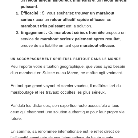
puissant
.
Efficacité :
Si vous souhaitez
trouver un marabout
sérieux
pour un
retour affectif rapide efficace
, ce
marabout très puissant
est la solution.
Engagement :
Ce
marabout sérieux honnête
propose un
service de
marabout serieux paiement apres resultat
,
preuve de sa fiabilité en tant que
marabout efficace
.
UN ACCOMPAGNEMENT SPIRITUEL PARTOUT DANS LE MONDE
Peu importe votre situation géographique, que vous ayez besoin
d’un marabout en Suisse ou au Maroc, ce maître agit vraiment.
En tant que grand voyant et sorcier vaudou, il maîtrise l’art du
maraboutage et les travaux occultes les plus sérieux.
Par-delà les distances, son expertise reste accessible à tous
ceux qui cherchent une solution authentique pour leur propre vie
future.
En somme, sa renommée internationale est le reflet direct de
l’efficacité constante de ses interventions de haute magie