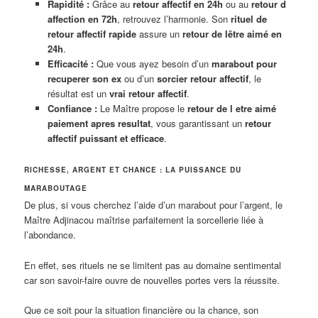
Rapidité :
Grâce au
retour affectif en 24h
ou au
retour d
affection en 72h
, retrouvez l’harmonie. Son
rituel de
retour affectif rapide
assure un
retour de lêtre aimé en
24h
.
Efficacité :
Que vous ayez besoin d’un
marabout pour
recuperer son ex
ou d’un
sorcier retour affectif
, le
résultat est un
vrai retour affectif
.
Confiance :
Le Maître propose le
retour de l etre aimé
paiement apres resultat
, vous garantissant un
retour
affectif puissant et efficace
.
RICHESSE, ARGENT ET CHANCE : LA PUISSANCE DU
MARABOUTAGE
De plus, si vous cherchez l’aide d’un marabout pour l’argent, le
Maître Adjinacou maîtrise parfaitement la sorcellerie liée à
l’abondance.
En effet, ses rituels ne se limitent pas au domaine sentimental
car son savoir-faire ouvre de nouvelles portes vers la réussite.
Que ce soit pour la situation financière ou la chance, son