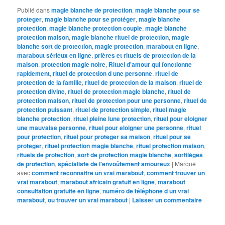
Publié dans
magie blanche de protection
,
magie blanche pour se
proteger
,
magie blanche pour se protéger
,
magie blanche
protection
,
magie blanche protection couple
,
magie blanche
protection maison
,
magie blanche rituel de protection
,
magie
blanche sort de protection
,
magie protection
,
marabout en ligne
,
marabout sérieux en ligne
,
prières et rituels de protection de la
maison
,
protection magie noire
,
Rituel d'amour qui fonctionne
rapidement
,
rituel de protection d une personne
,
rituel de
protection de la famille
,
rituel de protection de la maison
,
rituel de
protection divine
,
rituel de protection magie blanche
,
rituel de
protection maison
,
rituel de protection pour une personne
,
rituel de
protection puissant
,
rituel de protection simple
,
rituel magie
blanche protection
,
rituel pleine lune protection
,
rituel pour eloigner
une mauvaise personne
,
rituel pour eloigner une personne
,
rituel
pour protection
,
rituel pour proteger sa maison
,
rituel pour se
proteger
,
rituel protection magie blanche
,
rituel protection maison
,
rituels de protection
,
sort de protection magie blanche
,
sortilèges
de protection
,
spécialiste de l'envoûtement amoureux
|
Marqué
avec
comment reconnaitre un vrai marabout
,
comment trouver un
vrai marabout
,
marabout africain gratuit en ligne
,
marabout
consultation gratuite en ligne
,
numéro de téléphone d un vrai
marabout
,
ou trouver un vrai marabout
|
Laisser un commentaire