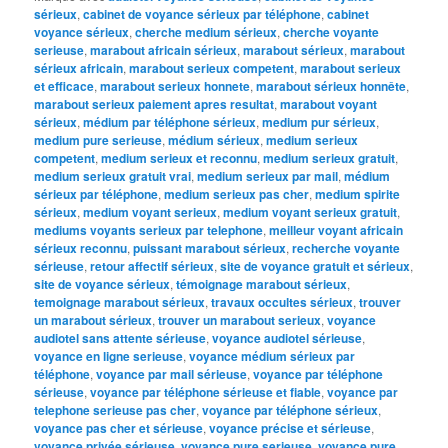
sérieux
,
cabinet de voyance sérieux par téléphone
,
cabinet
voyance sérieux
,
cherche medium sérieux
,
cherche voyante
serieuse
,
marabout africain sérieux
,
marabout sérieux
,
marabout
sérieux africain
,
marabout serieux competent
,
marabout serieux
et efficace
,
marabout serieux honnete
,
marabout sérieux honnête
,
marabout serieux paiement apres resultat
,
marabout voyant
sérieux
,
médium par téléphone sérieux
,
medium pur sérieux
,
medium pure serieuse
,
médium sérieux
,
medium serieux
competent
,
medium serieux et reconnu
,
medium serieux gratuit
,
medium serieux gratuit vrai
,
medium serieux par mail
,
médium
sérieux par téléphone
,
medium serieux pas cher
,
medium spirite
sérieux
,
medium voyant serieux
,
medium voyant serieux gratuit
,
mediums voyants serieux par telephone
,
meilleur voyant africain
sérieux reconnu
,
puissant marabout sérieux
,
recherche voyante
sérieuse
,
retour affectif sérieux
,
site de voyance gratuit et sérieux
,
site de voyance sérieux
,
témoignage marabout sérieux
,
temoignage marabout sérieux
,
travaux occultes sérieux
,
trouver
un marabout sérieux
,
trouver un marabout serieux
,
voyance
audiotel sans attente sérieuse
,
voyance audiotel sérieuse
,
voyance en ligne serieuse
,
voyance médium sérieux par
téléphone
,
voyance par mail sérieuse
,
voyance par téléphone
sérieuse
,
voyance par téléphone sérieuse et fiable
,
voyance par
telephone serieuse pas cher
,
voyance par téléphone sérieux
,
voyance pas cher et sérieuse
,
voyance précise et sérieuse
,
voyance privée sérieuse
,
voyance pure serieuse
,
voyance pure