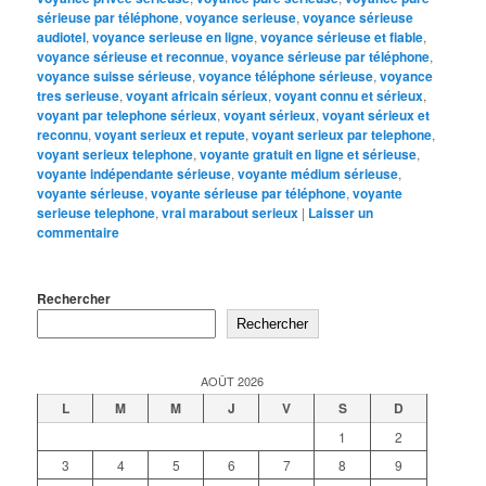
sérieuse par téléphone
,
voyance serieuse
,
voyance sérieuse
audiotel
,
voyance serieuse en ligne
,
voyance sérieuse et fiable
,
voyance sérieuse et reconnue
,
voyance sérieuse par téléphone
,
voyance suisse sérieuse
,
voyance téléphone sérieuse
,
voyance
tres serieuse
,
voyant africain sérieux
,
voyant connu et sérieux
,
voyant par telephone sérieux
,
voyant sérieux
,
voyant sérieux et
reconnu
,
voyant serieux et repute
,
voyant serieux par telephone
,
voyant serieux telephone
,
voyante gratuit en ligne et sérieuse
,
voyante indépendante sérieuse
,
voyante médium sérieuse
,
voyante sérieuse
,
voyante sérieuse par téléphone
,
voyante
serieuse telephone
,
vrai marabout serieux
|
Laisser un
commentaire
Rechercher
Rechercher
AOÛT 2026
L
M
M
J
V
S
D
1
2
3
4
5
6
7
8
9