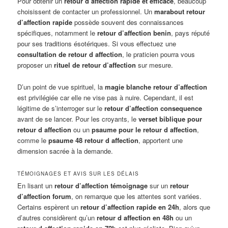
Pour obtenir un
retour d affection rapide et efficace
, beaucoup
choisissent de contacter un professionnel. Un
marabout retour
d’affection rapide
possède souvent des connaissances
spécifiques, notamment le
retour d’affection benin
, pays réputé
pour ses traditions ésotériques. Si vous effectuez une
consultation de retour d affection
, le praticien pourra vous
proposer un
rituel de retour d’affection
sur mesure.
D’un point de vue spirituel, la
magie blanche retour d’affection
est privilégiée car elle ne vise pas à nuire. Cependant, il est
légitime de s’interroger sur le
retour d’affection consequence
avant de se lancer. Pour les croyants, le
verset biblique pour
retour d affection
ou un
psaume pour le retour d affection
,
comme le
psaume 48 retour d affection
, apportent une
dimension sacrée à la demande.
TÉMOIGNAGES ET AVIS SUR LES DÉLAIS
En lisant un
retour d’affection témoignage
sur un
retour
d’affection forum
, on remarque que les attentes sont variées.
Certains espèrent un
retour d’affection rapide en 24h
, alors que
d’autres considèrent qu’un
retour d affection en 48h
ou un