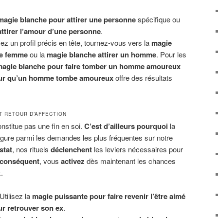
magie blanche pour attirer une personne
spécifique ou
ttirer l’amour d’une personne
.
z un profil précis en tête, tournez-vous vers la
magie
ne femme
ou la
magie blanche attirer un homme
. Pour les
agie blanche pour faire tomber un homme amoureux
our qu’un homme tombe amoureux
offre des résultats
T RETOUR D’AFFECTION
onstitue pas une fin en soi.
C’est d’ailleurs pourquoi
la
igure parmi les demandes les plus fréquentes sur notre
stat
, nos rituels
déclenchent
les leviers nécessaires pour
 conséquent
, vous
activez
dès maintenant les chances
.
Utilisez la
magie puissante pour faire revenir l’être aimé
r retrouver son ex
.