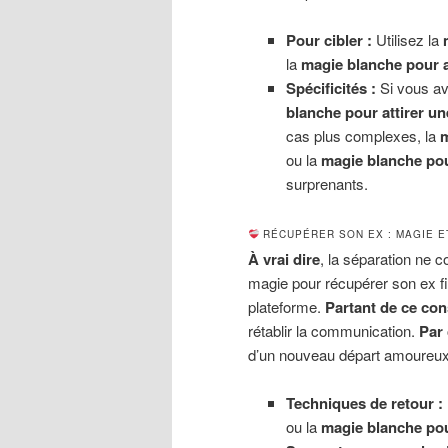
Pour cibler :
Utilisez la
la
magie blanche pour a
Spécificités :
Si vous ave
blanche pour attirer u
cas plus complexes, la
m
ou la
magie blanche p
surprenants.
RÉCUPÉRER SON EX : MAGIE E
À vrai dire
, la séparation ne c
magie pour récupérer son ex f
plateforme.
Partant de ce con
rétablir la communication.
Par
d’un nouveau départ amoureux
Techniques de retour :
ou la
magie blanche pou