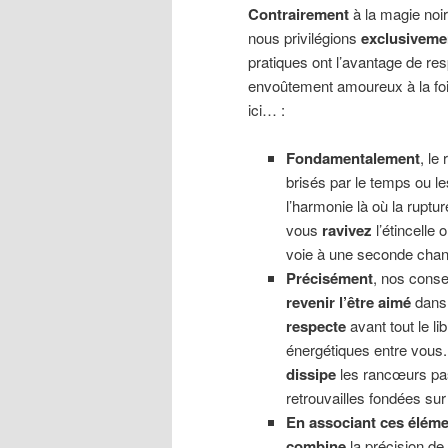
Contrairement
à la magie noir
nous privilégions
exclusiveme
pratiques ont l’avantage de resp
envoûtement amoureux à la foi
ici… :
Fondamentalement
, le 
brisés par le temps ou l
l’harmonie là où la rupture
vous
ravivez
l’étincelle o
voie à une seconde chanc
Précisément
, nos conse
revenir l’être aimé
dans 
respecte
avant tout le lib
énergétiques entre vous
dissipe
les rancœurs p
retrouvailles fondées sur
En associant ces élém
combine
la précision de 