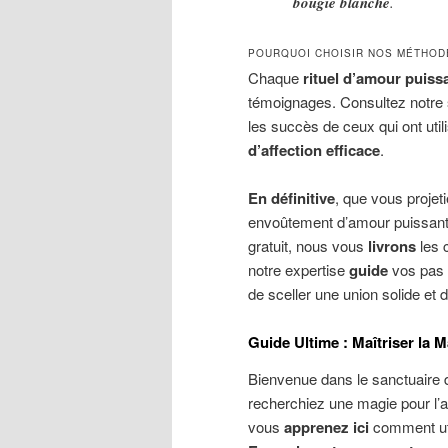
bougie blanche
.
POURQUOI CHOISIR NOS MÉTHOD
Chaque
rituel d’amour puissa
témoignages. Consultez notre
les succès de ceux qui ont util
d’affection efficace
.
En définitive
, que vous projeti
envoûtement d’amour puissant o
gratuit, nous vous
livrons
les c
notre expertise
guide
vos pas 
de sceller une union solide et 
Guide Ultime : Maîtriser la M
Bienvenue dans le sanctuaire 
recherchiez une magie pour l’a
vous
apprenez ici
comment util