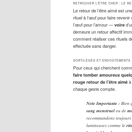
RETROUVER L’ÊTRE CHER : LE R
Le retour de l’être aimé est u
rituel à l’œuf pour faire reven
l’œuf pour l’amour —
voire
d’u
demeure un retour affectif imm
comment réaliser ces rituels 
effectuée sans danger.
SORTILÈGES ET ENVOÛTEMENTS :
Pour ceux qui cherchent com
faire tomber amoureux quel
rouge retour de l’être aimé
à
chaque geste compte.
Note Importante :
Bien q
sang menstruel
ou de
ma
recommandons toujours
lumineuses comme le
ri