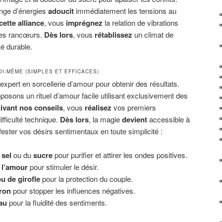
nge d’énergies
adoucit
immédiatement les tensions au
cette alliance
, vous
imprégnez
la relation de vibrations
es rancœurs.
Dès lors
, vous
rétablissez
un climat de
é durable.
OI-MÊME (SIMPLES ET EFFICACES)
 expert en sorcellerie d’amour pour obtenir des résultats.
osons un rituel d’amour facile utilisant exclusivement des
ivant nos conseils
, vous
réalisez
vos premiers
ficulté technique.
Dès lors
, la magie
devient
accessible à
ester vos désirs sentimentaux en toute simplicité :
 sel
ou du
sucre
pour purifier et attirer les ondes positives.
 l’amour
pour stimuler le désir.
u de girofle
pour la protection du couple.
tron
pour stopper les influences négatives.
au
pour la fluidité des sentiments.