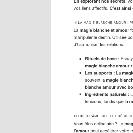
En explorant nos secrets
, v
vos liens affectifs.
C’est ainsi
LA MAGIE BLANCHE AMOUR : P
La
magie blanche et amour
fo
manipuler le destin. Utilisée po
d’harmoniser les relations.
Rituels de base :
Essay
magie blanche amour rit
Les supports :
La
magi
souvent la
magie blanc
blanche amour avec bo
Ingrédients naturels :
L
tensions, tandis que la
m
ATTIRER L’ÂME SŒUR ET SÉDUIR
Vous êtes célibataire ? La
mag
l’amour
peut accélérer votre r