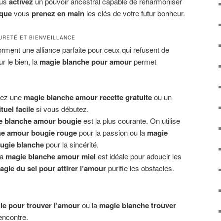
ous
activez
un pouvoir ancestral capable de réharmoniser
 que
vous
prenez en main
les clés de votre futur bonheur.
URETÉ ET BIENVEILLANCE
rment une alliance parfaite pour ceux qui refusent de
ur le bien, la
magie blanche pour amour
permet
ez une
magie blanche amour recette gratuite
ou un
uel facile
si vous débutez.
e blanche amour bougie
est la plus courante. On utilise
he amour bougie rouge
pour la passion ou la
magie
ugie blanche
pour la sincérité.
a
magie blanche amour miel
est idéale pour adoucir les
agie du sel pour attirer l’amour
purifie les obstacles.
E
ie pour trouver l’amour
ou la
magie blanche trouver
encontre.