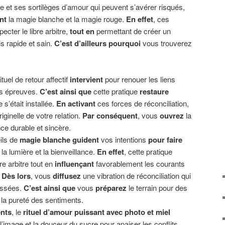
e et ses sortilèges d’amour qui peuvent s’avérer risqués,
nt
la magie blanche et la magie rouge.
En effet
, ces
ecter le libre arbitre,
tout en
permettant de créer un
s rapide et sain.
C’est d’ailleurs pourquoi
vous trouverez
rituel de retour affectif
intervient
pour renouer les liens
es épreuves.
C’est ainsi que
cette pratique
restaure
 s’était installée.
En activant
ces forces de réconciliation,
riginelle de votre relation.
Par conséquent
, vous
ouvrez
la
e durable et sincère.
ils de
magie blanche
guident
vos intentions
pour faire
la lumière et la bienveillance.
En effet
, cette pratique
re arbitre tout en
influençant
favorablement les courants
.
Dès lors
, vous
diffusez
une vibration de réconciliation qui
assées.
C’est ainsi que
vous
préparez
le terrain pour des
 la pureté des sentiments.
ents
, le
rituel d’amour puissant avec photo et miel
l’image et la douceur du sucre pour apaiser les conflits.