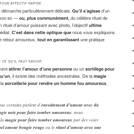
ETOUR AFFECTIF RAPIDE
ne démarche particulièrement délicate.
Qu’il s’agisse
d’un
ir son ex —
ou, plus communément,
du célèbre rituel de
n rituel d’amour puissant avec photo, l’objectif
ultime
édiat.
C’est dans cette optique que
nous vous expliquons
de retour amoureux,
tout en garantissant
une pratique
 CE QU’IL FAUT SAVOIR
ment
attirer l’amour d’une personne
ou un
sortilège pour
qu’un
, il existe des méthodes ancestrales. De la
magie
 la
sorcellerie pour rendre un homme fou amoureux
,
ue certains parlent d’
envoûtement d’amour avec du
gie noir pour faire tomber amoureux
, nous
 la
magie pour faire tomber amoureux
par des voies
tuel amour bougie rouge
ou le
rituel d’amour avec une