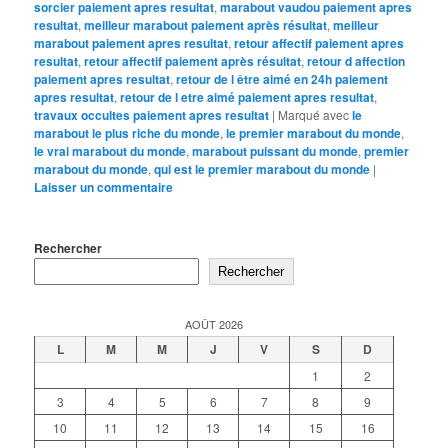
sorcier paiement apres resultat
,
marabout vaudou paiement apres
resultat
,
meilleur marabout paiement après résultat
,
meilleur
marabout paiement apres resultat
,
retour affectif paiement apres
resultat
,
retour affectif paiement après résultat
,
retour d affection
paiement apres resultat
,
retour de l être aimé en 24h paiement
apres resultat
,
retour de l etre aimé paiement apres resultat
,
travaux occultes paiement apres resultat
|
Marqué avec
le
marabout le plus riche du monde
,
le premier marabout du monde
,
le vrai marabout du monde
,
marabout puissant du monde
,
premier
marabout du monde
,
qui est le premier marabout du monde
|
Laisser un commentaire
Rechercher
Rechercher
AOÛT 2026
L
M
M
J
V
S
D
1
2
3
4
5
6
7
8
9
10
11
12
13
14
15
16