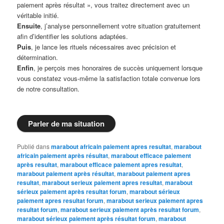
paiement après résultat », vous traitez directement avec un
véritable initié.
Ensuite
, j’analyse personnellement votre situation gratuitement
afin d’identifier les solutions adaptées.
Puis
, je lance les rituels nécessaires avec précision et
détermination.
Enfin
, je perçois mes honoraires de succès uniquement lorsque
vous constatez vous-même la satisfaction totale convenue lors
de notre consultation.
Parler de ma situation
Publié dans
marabout africain paiement apres resultat
,
marabout
africain paiement après résultat
,
marabout efficace paiement
après resultat
,
marabout efficace paiement apres resultat
,
marabout paiement après résultat
,
marabout paiement apres
resultat
,
marabout serieux paiement apres resultat
,
marabout
sérieux paiement après resultat forum
,
marabout sérieux
paiement apres resultat forum
,
marabout serieux paiement apres
resultat forum
,
marabout serieux paiement après resultat forum
,
marabout sérieux paiement après résultat forum
,
marabout