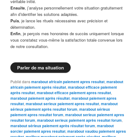
véritable initié.
Ensuite
, j’analyse personnellement votre situation gratuitement
afin d’identifier les solutions adaptées.
Puis
, je lance les rituels nécessaires avec précision et
détermination.
Enfin
, je perçois mes honoraires de succès uniquement lorsque
vous constatez vous-même la satisfaction totale convenue lors
de notre consultation.
Parler de ma situation
Publié dans
marabout africain paiement apres resultat
,
marabout
africain paiement après résultat
,
marabout efficace paiement
après resultat
,
marabout efficace paiement apres resultat
,
marabout paiement après résultat
,
marabout paiement apres
resultat
,
marabout serieux paiement apres resultat
,
marabout
sérieux paiement après resultat forum
,
marabout sérieux
paiement apres resultat forum
,
marabout serieux paiement apres
resultat forum
,
marabout serieux paiement après resultat forum
,
marabout sérieux paiement après résultat forum
,
marabout
sorcier paiement apres resultat
,
marabout vaudou paiement apres
resultat
,
meilleur marabout paiement après résultat
,
meilleur