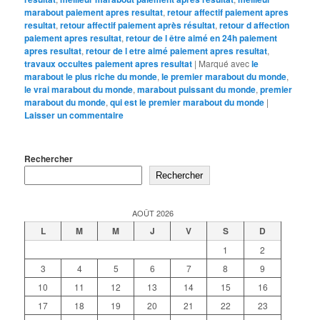
marabout paiement apres resultat
,
retour affectif paiement apres
resultat
,
retour affectif paiement après résultat
,
retour d affection
paiement apres resultat
,
retour de l être aimé en 24h paiement
apres resultat
,
retour de l etre aimé paiement apres resultat
,
travaux occultes paiement apres resultat
|
Marqué avec
le
marabout le plus riche du monde
,
le premier marabout du monde
,
le vrai marabout du monde
,
marabout puissant du monde
,
premier
marabout du monde
,
qui est le premier marabout du monde
|
Laisser un commentaire
Rechercher
Rechercher
AOÛT 2026
L
M
M
J
V
S
D
1
2
3
4
5
6
7
8
9
10
11
12
13
14
15
16
17
18
19
20
21
22
23