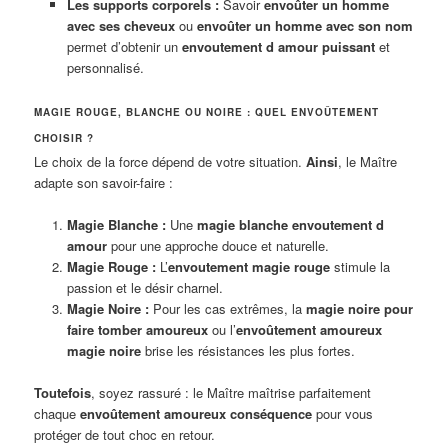
Les supports corporels :
Savoir
envoûter un homme
avec ses cheveux
ou
envoûter un homme avec son nom
permet d’obtenir un
envoutement d amour puissant
et
personnalisé.
MAGIE ROUGE, BLANCHE OU NOIRE : QUEL ENVOÛTEMENT
CHOISIR ?
Le choix de la force dépend de votre situation.
Ainsi
, le Maître
adapte son savoir-faire :
Magie Blanche :
Une
magie blanche envoutement d
amour
pour une approche douce et naturelle.
Magie Rouge :
L’
envoutement magie rouge
stimule la
passion et le désir charnel.
Magie Noire :
Pour les cas extrêmes, la
magie noire pour
faire tomber amoureux
ou l’
envoûtement amoureux
magie noire
brise les résistances les plus fortes.
Toutefois
, soyez rassuré : le Maître maîtrise parfaitement
chaque
envoûtement amoureux conséquence
pour vous
protéger de tout choc en retour.