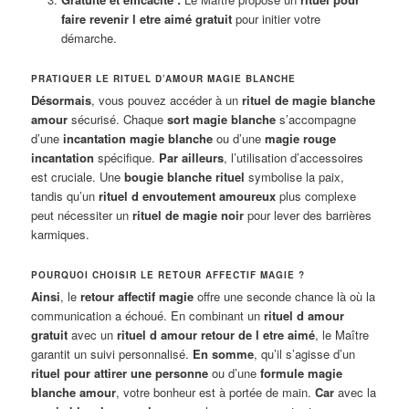
faire revenir l etre aimé gratuit
pour initier votre
démarche.
PRATIQUER LE RITUEL D’AMOUR MAGIE BLANCHE
Désormais
, vous pouvez accéder à un
rituel de magie blanche
amour
sécurisé. Chaque
sort magie blanche
s’accompagne
d’une
incantation magie blanche
ou d’une
magie rouge
incantation
spécifique.
Par ailleurs
, l’utilisation d’accessoires
est cruciale. Une
bougie blanche rituel
symbolise la paix,
tandis qu’un
rituel d envoutement amoureux
plus complexe
peut nécessiter un
rituel de magie noir
pour lever des barrières
karmiques.
POURQUOI CHOISIR LE RETOUR AFFECTIF MAGIE ?
Ainsi
, le
retour affectif magie
offre une seconde chance là où la
communication a échoué. En combinant un
rituel d amour
gratuit
avec un
rituel d amour retour de l etre aimé
, le Maître
garantit un suivi personnalisé.
En somme
, qu’il s’agisse d’un
rituel pour attirer une personne
ou d’une
formule magie
blanche amour
, votre bonheur est à portée de main.
Car
avec la