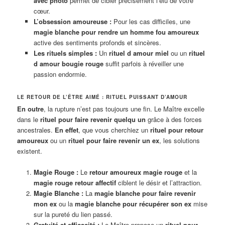
avec photo
permet de cibler précisément l’élu de votre
cœur.
L’obsession amoureuse :
Pour les cas difficiles, une
magie blanche pour rendre un homme fou amoureux
active des sentiments profonds et sincères.
Les rituels simples :
Un
rituel d amour miel
ou un
rituel
d amour bougie rouge
suffit parfois à réveiller une
passion endormie.
LE RETOUR DE L’ÊTRE AIMÉ : RITUEL PUISSANT D’AMOUR
En outre
, la rupture n’est pas toujours une fin. Le Maître excelle
dans le
rituel pour faire revenir quelqu un
grâce à des forces
ancestrales.
En effet
, que vous cherchiez un
rituel pour retour
amoureux
ou un
rituel pour faire revenir un ex
, les solutions
existent.
Magie Rouge :
Le
retour amoureux magie rouge
et la
magie rouge retour affectif
ciblent le désir et l’attraction.
Magie Blanche :
La
magie blanche pour faire revenir
mon ex
ou la
magie blanche pour récupérer son ex
mise
sur la pureté du lien passé.
Gratuité et efficacité :
Le Maître propose un
rituel pour