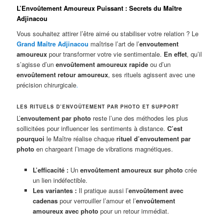
L’Envoûtement Amoureux Puissant : Secrets du Maître
Adjinacou
Vous souhaitez attirer l’être aimé ou stabiliser votre relation ? Le
Grand Maître Adjinacou
maîtrise l’art de l’
envoutement
amoureux
pour transformer votre vie sentimentale.
En effet
, qu’il
s’agisse d’un
envoûtement amoureux rapide
ou d’un
envoûtement retour amoureux
, ses rituels agissent avec une
précision chirurgicale
.
LES RITUELS D’ENVOÛTEMENT PAR PHOTO ET SUPPORT
L’
envoutement par photo
reste l’une des méthodes les plus
sollicitées pour influencer les sentiments à distance.
C’est
pourquoi
le Maître réalise chaque
rituel d’envoutement par
photo
en chargeant l’image de vibrations magnétiques.
L’efficacité :
Un
envoûtement amoureux sur photo
crée
un lien indéfectible.
Les variantes :
Il pratique aussi l’
envoûtement avec
cadenas
pour verrouiller l’amour et l’
envoûtement
amoureux avec photo
pour un retour immédiat.