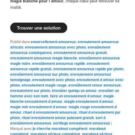
magie blanche pour l amour
, chaque cœur peut retrouver sa
moitié.
Trouver une solution
Publié dans
ensorcellement amoureux
,
envoutement amoureux
africain
,
envoutement amoureux avec photo
,
envoûtement
amoureux conséquence
,
envoutement amoureux gratuit
,
envoutement amoureux magie blanche
,
envoûtement amoureux
magie noire
,
envoûtement amoureux rapide
,
envoutement
amoureux rapide gratuit
,
envoutement amoureux rapide par photo
,
envoûtement amoureux sur photo
,
envoutement amoureux
temoignage
,
envoutement avec photo
,
envoutement d amour avec
photo
,
envoutement magie rouge
,
envoûtement retour amoureux
,
envoutement sur photo
,
envoûter quelqu un amour
,
envoûter un
homme avec son nom
,
faire un envoutement d amour
,
magie
blanche envoutement d amour
,
magie envoutement d amour
,
magie noir envoutement d amour
,
magie rouge envoutement d
amour
,
rituel d envoutement amoureux
,
rituel d envoutement par
photo
,
rituel envoutement amour puissant gratuit
,
sort d
envoûtement amoureux
,
sortilege envoutement amoureux
|
Marqué avec
je cherche marabout compétent
,
marabout
compétent
,
marabout sérieux compétent
,
marabout sérieux