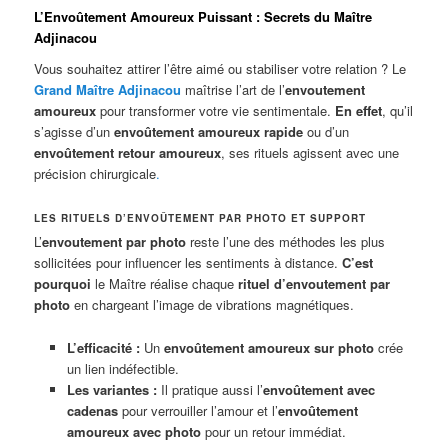
L’Envoûtement Amoureux Puissant : Secrets du Maître
Adjinacou
Vous souhaitez attirer l’être aimé ou stabiliser votre relation ? Le
Grand Maître Adjinacou
maîtrise l’art de l’
envoutement
amoureux
pour transformer votre vie sentimentale.
En effet
, qu’il
s’agisse d’un
envoûtement amoureux rapide
ou d’un
envoûtement retour amoureux
, ses rituels agissent avec une
précision chirurgicale
.
LES RITUELS D’ENVOÛTEMENT PAR PHOTO ET SUPPORT
L’
envoutement par photo
reste l’une des méthodes les plus
sollicitées pour influencer les sentiments à distance.
C’est
pourquoi
le Maître réalise chaque
rituel d’envoutement par
photo
en chargeant l’image de vibrations magnétiques.
L’efficacité :
Un
envoûtement amoureux sur photo
crée
un lien indéfectible.
Les variantes :
Il pratique aussi l’
envoûtement avec
cadenas
pour verrouiller l’amour et l’
envoûtement
amoureux avec photo
pour un retour immédiat.