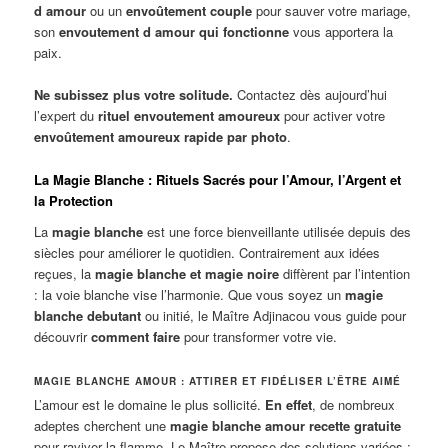
d amour
ou un
envoûtement couple
pour sauver votre mariage,
son
envoutement d amour qui fonctionne
vous apportera la
paix.
Ne subissez plus votre solitude.
Contactez dès aujourd’hui
l’expert du
rituel envoutement amoureux
pour activer votre
envoûtement amoureux rapide par photo
.
La Magie Blanche : Rituels Sacrés pour l’Amour, l’Argent et
la Protection
La
magie blanche
est une force bienveillante utilisée depuis des
siècles pour améliorer le quotidien. Contrairement aux idées
reçues, la
magie blanche et magie noire
diffèrent par l’intention
: la voie blanche vise l’harmonie. Que vous soyez un
magie
blanche debutant
ou initié, le Maître Adjinacou vous guide pour
découvrir
comment faire
pour transformer votre vie.
MAGIE BLANCHE AMOUR : ATTIRER ET FIDÉLISER L’ÊTRE AIMÉ
L’amour est le domaine le plus sollicité.
En effet
, de nombreux
adeptes cherchent une
magie blanche amour recette gratuite
pour raviver la flamme. Le Maître propose des solutions variées :