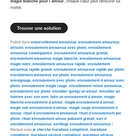
magie blanche pour l amour
, chaque cœur peut retrouver sa
moitié.
Trouver une solution
Publié dans
ensorcellement amoureux
,
envoutement amoureux
africain
,
envoutement amoureux avec photo
,
envoûtement
amoureux conséquence
,
envoutement amoureux gratuit
,
envoutement amoureux magie blanche
,
envoûtement amoureux
magie noire
,
envoûtement amoureux rapide
,
envoutement
amoureux rapide gratuit
,
envoutement amoureux rapide par photo
,
envoûtement amoureux sur photo
,
envoutement amoureux
temoignage
,
envoutement avec photo
,
envoutement d amour avec
photo
,
envoutement magie rouge
,
envoûtement retour amoureux
,
envoutement sur photo
,
envoûter quelqu un amour
,
envoûter un
homme avec son nom
,
faire un envoutement d amour
,
magie
blanche envoutement d amour
,
magie envoutement d amour
,
magie noir envoutement d amour
,
magie rouge envoutement d
amour
,
rituel d envoutement amoureux
,
rituel d envoutement par
photo
,
rituel envoutement amour puissant gratuit
,
sort d
envoûtement amoureux
,
sortilege envoutement amoureux
|
Marqué avec
je cherche marabout compétent
,
marabout
compétent
,
marabout sérieux compétent
,
marabout sérieux