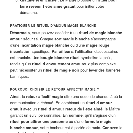
faire revenir l etre aimé gratuit
pour initier votre
démarche.
PRATIQUER LE RITUEL D’AMOUR MAGIE BLANCHE
Désormais
, vous pouvez accéder à un
rituel de magie blanche
amour
sécurisé. Chaque
sort magie blanche
s’accompagne
d’une
incantation magie blanche
ou d’une
magie rouge
incantation
spécifique.
Par ailleurs
, l’utilisation d’accessoires
est cruciale. Une
bougie blanche rituel
symbolise la paix,
tandis qu’un
rituel d envoutement amoureux
plus complexe
peut nécessiter un
rituel de magie noir
pour lever des barrières
karmiques.
POURQUOI CHOISIR LE RETOUR AFFECTIF MAGIE ?
Ainsi
, le
retour affectif magie
offre une seconde chance là où la
communication a échoué. En combinant un
rituel d amour
gratuit
avec un
rituel d amour retour de l etre aimé
, le Maître
garantit un suivi personnalisé.
En somme
, qu’il s’agisse d’un
rituel pour attirer une personne
ou d’une
formule magie
blanche amour
, votre bonheur est à portée de main.
Car
avec la