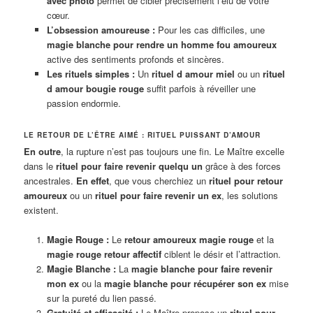
avec photo
permet de cibler précisément l’élu de votre
cœur.
L’obsession amoureuse :
Pour les cas difficiles, une
magie blanche pour rendre un homme fou amoureux
active des sentiments profonds et sincères.
Les rituels simples :
Un
rituel d amour miel
ou un
rituel
d amour bougie rouge
suffit parfois à réveiller une
passion endormie.
LE RETOUR DE L’ÊTRE AIMÉ : RITUEL PUISSANT D’AMOUR
En outre
, la rupture n’est pas toujours une fin. Le Maître excelle
dans le
rituel pour faire revenir quelqu un
grâce à des forces
ancestrales.
En effet
, que vous cherchiez un
rituel pour retour
amoureux
ou un
rituel pour faire revenir un ex
, les solutions
existent.
Magie Rouge :
Le
retour amoureux magie rouge
et la
magie rouge retour affectif
ciblent le désir et l’attraction.
Magie Blanche :
La
magie blanche pour faire revenir
mon ex
ou la
magie blanche pour récupérer son ex
mise
sur la pureté du lien passé.
Gratuité et efficacité :
Le Maître propose un
rituel pour