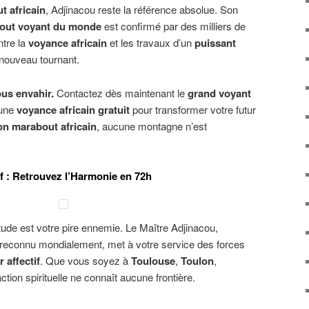
t africain
, Adjinacou reste la référence absolue. Son
bout voyant du monde
est confirmé par des milliers de
ntre la
voyance africain
et les travaux d’un
puissant
 nouveau tournant.
ous envahir.
Contactez dès maintenant le
grand voyant
’une
voyance africain gratuit
pour transformer votre futur
on marabout africain
, aucune montagne n’est
if : Retrouvez l’Harmonie en 72h
itude est votre pire ennemie. Le Maître Adjinacou,
reconnu mondialement, met à votre service des forces
r affectif
. Que vous soyez à
Toulouse
,
Toulon
,
action spirituelle ne connaît aucune frontière.