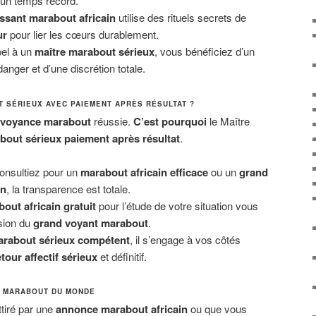
 un temps record.
ssant marabout africain
utilise des rituels secrets de
ur
pour lier les cœurs durablement.
pel à un
maître marabout sérieux
, vous bénéficiez d’un
ger et d’une discrétion totale.
 SÉRIEUX AVEC PAIEMENT APRÈS RÉSULTAT ?
voyance marabout
réussie.
C’est pourquoi
le Maître
bout sérieux paiement après résultat
.
nsultiez pour un
marabout africain efficace
ou un
grand
in
, la transparence est totale.
out africain gratuit
pour l’étude de votre situation vous
ision du
grand voyant marabout
.
rabout sérieux compétent
, il s’engage à vos côtés
etour affectif sérieux
et définitif.
E MARABOUT DU MONDE
tiré par une
annonce marabout africain
ou que vous