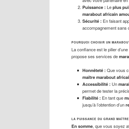
avec votre partenaire en
Puissance :
Le
plus pui
marabout africain amo
Sécurité :
En faisant ap
accompagnement sans dan
POURQUOI CHOISIR UN MARABOUT
La confiance est le pilier d’une
propose ses services de
mara
Honnêteté :
Que vous co
maître marabout africa
Accessibilité :
Un
marab
permet de tester la préc
Fiabilité :
En tant que
ma
jusqu’à l’obtention d’un
r
LA PUISSANCE DU GRAND MAÎTR
En somme
, que vous soyez at