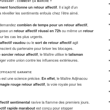
 PUISSANT : COMMENT ÇA MARCHE ?
ent fonctionne un retour affectif
. Il s’agit d’un
réveiller les sentiments enfouis chez l’être aimé.
 demandez
combien de temps pour un retour affectif
,
opose un
retour affectif réussi en 72h
ou même un
retour
r les cas les plus urgents.
 affectif vaudou
ou le
sort de retour affectif
agit
scient du partenaire pour briser les blocages.
e
sorcier retour affectif
, le Maître utilise le
talisman
ger votre union contre les influences extérieures.
EFFICACITÉ GARANTIE
n
est une science précise.
En effet
, le Maître Adjinacou
 magie rouge retour affectif
, la voie royale pour les
ffectif sentimental
ravive la flamme des premiers jours.
ectif rapide marabout
est conçu pour stopper