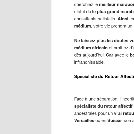
cherchiez le
meilleur marabou
statut de
le plus grand mara
consultants satisfaits.
Ainsi
, e
médium
, votre vie prendra un
Ne laissez plus les doutes v
médium africain
et profitez d
dès aujourd’hui.
Car
avec le
b
infranchissable.
Spécialiste du Retour Affect
Face à une séparation, l’incert
spécialiste du retour affectif
ancestrales pour un
vrai retou
Versailles
ou en
Suisse
, son 