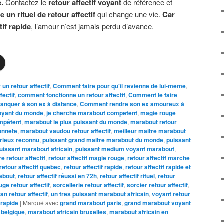
e.
Contactez le
retour affectif voyant
de référence et
 un rituel de retour affectif
qui change une vie.
Car
tif rapide
, l’amour n’est jamais perdu d’avance.
un retour affectif
,
Comment faire pour qu'il revienne de lui-même
,
fectif
,
comment fonctionne un retour affectif
,
Comment le faire
nquer à son ex à distance
,
Comment rendre son ex amoureux à
oyant du monde
,
je cherche marabout competent
,
magie rouge
mpétent
,
marabout le plus puissant du monde
,
marabout retour
onnete
,
marabout vaudou retour affectif
,
meilleur maitre marabout
érieux reconnu
,
puissant grand maitre marabout du monde
,
puissant
uissant marabout africain
,
puissant medium voyant marabout
,
re retour affectif
,
retour affectif magie rouge
,
retour affectif marche
retour affectif quebec
,
retour affectif rapide
,
retour affectif rapide et
rabout
,
retour affectif réussi en 72h
,
retour affectif rituel
,
retour
uge retour affectif
,
sorcellerie retour affectif
,
sorcier retour affectif
,
an retour affectif
,
un tres puissant marabout africain
,
voyant retour
f rapide
|
Marqué avec
grand marabout paris
,
grand marabout voyant
 belgique
,
marabout africain bruxelles
,
marabout africain en