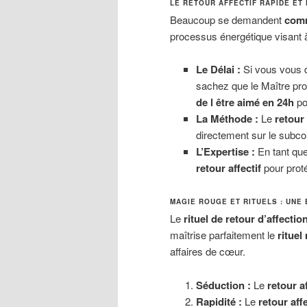
LE RETOUR AFFECTIF RAPIDE ET
Beaucoup se demandent
comm
processus énergétique visant à 
Le Délai :
Si vous vous
sachez que le Maître pr
de l être aimé en 24h
pou
La Méthode :
Le
retour
directement sur le subcon
L’Expertise :
En tant qu
retour affectif
pour proté
MAGIE ROUGE ET RITUELS : UNE 
Le
rituel de retour d’affectio
maîtrise parfaitement le
rituel
affaires de cœur.
Séduction :
Le
retour a
Rapidité :
Le
retour aff