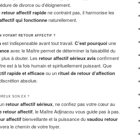
dure de divorce ou d’éloignement.
e retour affectif rapide
ne contraint pas, il harmonise les
affectif qui fonctionne
naturellement.
N VOYANT RETOUR AFFECTIF ?
n
est indispensable avant tout travail.
C’est pourquoi
une
yance
avec le Maître permet de déterminer la faisabilité du
 plus à douter. Les
retour affectif sérieux avis
confirment
 est à la fois humain et spirituellement puissant. Que
ctif rapide et efficace
ou un
rituel de retour d’affection
discrétion absolue.
REUX SON EX ?
 un
retour affectif sérieux
, ne confiez pas votre cœur au
e retour affectif
, le Maître Adjinacou vous guide pas à pas.
ur affectif
bienveillante et la puissance du
vaudou retour
uvera le chemin de votre foyer.