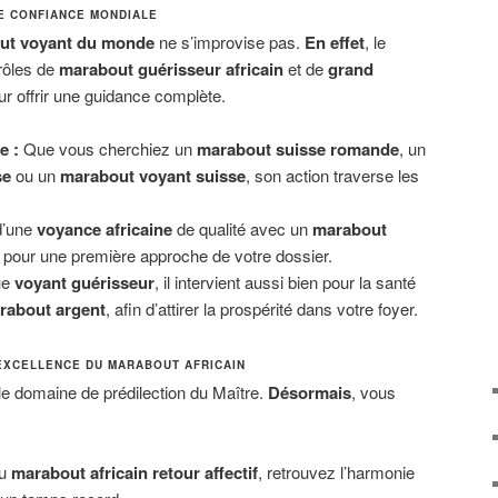
E CONFIANCE MONDIALE
ut voyant du monde
ne s’improvise pas.
En effet
, le
rôles de
marabout guérisseur africain
et de
grand
r offrir une guidance complète.
e :
Que vous cherchiez un
marabout suisse romande
, un
se
ou un
marabout voyant suisse
, son action traverse les
d’une
voyance africaine
de qualité avec un
marabout
pour une première approche de votre dossier.
ue
voyant guérisseur
, il intervient aussi bien pour la santé
rabout argent
, afin d’attirer la prospérité dans votre foyer.
’EXCELLENCE DU MARABOUT AFRICAIN
le domaine de prédilection du Maître.
Désormais
, vous
au
marabout africain retour affectif
, retrouvez l’harmonie