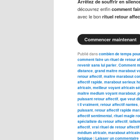
Arrêtez de souffrir en silenc
découvrez enfin
comment faire
avec le bon
rituel retour affec
Commencer maintenant
Publié dans
combien de temps pour 
comment faire un rituel de retour af
revenir sans lui parler
,
Comment ma
distance
,
grand maitre marabout v
retour affectif
,
maitre marabout co
affectif rapide
,
marabout serieux h
africain
,
meilleur voyant africain s
maitre medium voyant marabout
,
p
puissant retour affectif
,
que veut di
t il vraiment
,
retour affectif nantes
,
puissant
,
retour affectif rapide ma
affectif sentimental
,
rituel magie ro
spécialiste du retour affectif
,
talism
affectif
,
vrai rituel de retour affecti
médium africain
,
marabout africain
belgique
|
Laisser un commentaire