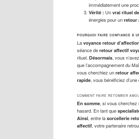
immédiatement une procé
Vérité :
Un
vrai rituel d
énergies pour un
retour 
POURQUOI FAIRE CONFIANCE À U
La
voyance retour d’affectio
séance de
retour affectif vo
rituel.
Désormais
, vous n’avez
que l’accompagnement du Maître
vous cherchiez un
retour affe
rapide
, vous bénéficiez d’une 
COMMENT FAIRE RETOMBER AMOU
En somme
, si vous cherchez
hasard. En tant que
specialist
Ainsi
, entre la
sorcellerie reto
affectif
, votre partenaire retro