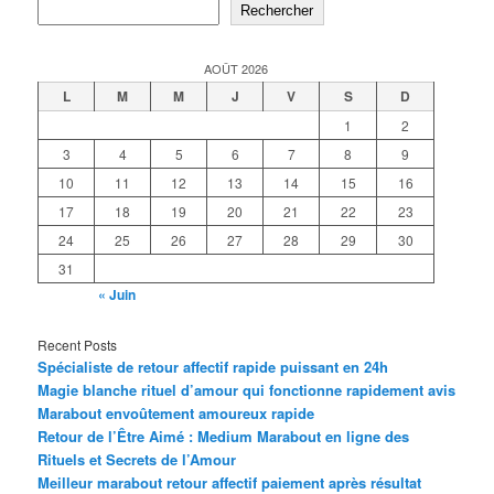
Rechercher
AOÛT 2026
L
M
M
J
V
S
D
1
2
3
4
5
6
7
8
9
10
11
12
13
14
15
16
17
18
19
20
21
22
23
24
25
26
27
28
29
30
31
« Juin
Recent Posts
Spécialiste de retour affectif rapide puissant en 24h
Magie blanche rituel d’amour qui fonctionne rapidement avis
Marabout envoûtement amoureux rapide
Retour de l’Être Aimé : Medium Marabout en ligne des
Rituels et Secrets de l’Amour
Meilleur marabout retour affectif paiement après résultat