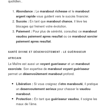
quotidien..
Abondance :
Le
marabout richesse
et le
marabout
argent rapide
vous guident vers le succès financier.
Succès :
En tant que
marabout chance
, il lève les
blocages qui freinent votre évolution.
Paiement :
Pour plus de sérénité, consultez ce
marabout
vaudou paiement apres resultat
ou ce
marabout sorcier
paiement apres resultat
.
SANTÉ DIVINE ET DÉSENVOÛTEMENT : LE GUÉRISSEUR
AFRICAIN
Le Maître est aussi un
voyant guerisseur
et un
marabout
exorciste
. Son expertise de
marabout voyant guérisseur
permet un
désenvoûtement marabout
profond.
Libération :
Si vous craignez d’
etre marabouté
, il pratique
un
desenvoutement serieux
pour chasser le
vaudou
marabout
.
Protection :
En tant que
guérisseur vaudou
, il soigne les
maux de l’âme.