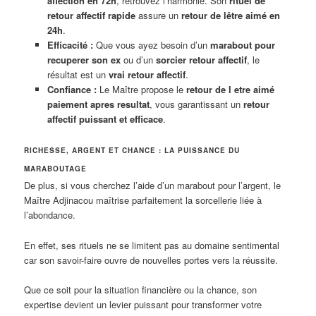
affection en 72h
, retrouvez l’harmonie. Son
rituel de
retour affectif rapide
assure un
retour de lêtre aimé en
24h
.
Efficacité :
Que vous ayez besoin d’un
marabout pour
recuperer son ex
ou d’un
sorcier retour affectif
, le
résultat est un
vrai retour affectif
.
Confiance :
Le Maître propose le
retour de l etre aimé
paiement apres resultat
, vous garantissant un
retour
affectif puissant et efficace
.
RICHESSE, ARGENT ET CHANCE : LA PUISSANCE DU
MARABOUTAGE
De plus, si vous cherchez l’aide d’un marabout pour l’argent, le
Maître Adjinacou maîtrise parfaitement la sorcellerie liée à
l’abondance.
En effet, ses rituels ne se limitent pas au domaine sentimental
car son savoir-faire ouvre de nouvelles portes vers la réussite.
Que ce soit pour la situation financière ou la chance, son
expertise devient un levier puissant pour transformer votre