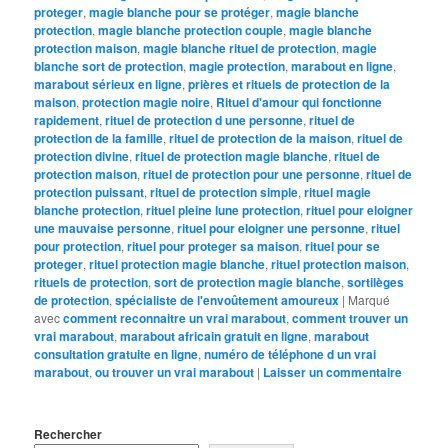
proteger
,
magie blanche pour se protéger
,
magie blanche
protection
,
magie blanche protection couple
,
magie blanche
protection maison
,
magie blanche rituel de protection
,
magie
blanche sort de protection
,
magie protection
,
marabout en ligne
,
marabout sérieux en ligne
,
prières et rituels de protection de la
maison
,
protection magie noire
,
Rituel d'amour qui fonctionne
rapidement
,
rituel de protection d une personne
,
rituel de
protection de la famille
,
rituel de protection de la maison
,
rituel de
protection divine
,
rituel de protection magie blanche
,
rituel de
protection maison
,
rituel de protection pour une personne
,
rituel de
protection puissant
,
rituel de protection simple
,
rituel magie
blanche protection
,
rituel pleine lune protection
,
rituel pour eloigner
une mauvaise personne
,
rituel pour eloigner une personne
,
rituel
pour protection
,
rituel pour proteger sa maison
,
rituel pour se
proteger
,
rituel protection magie blanche
,
rituel protection maison
,
rituels de protection
,
sort de protection magie blanche
,
sortilèges
de protection
,
spécialiste de l'envoûtement amoureux
|
Marqué
avec
comment reconnaitre un vrai marabout
,
comment trouver un
vrai marabout
,
marabout africain gratuit en ligne
,
marabout
consultation gratuite en ligne
,
numéro de téléphone d un vrai
marabout
,
ou trouver un vrai marabout
|
Laisser un commentaire
Rechercher