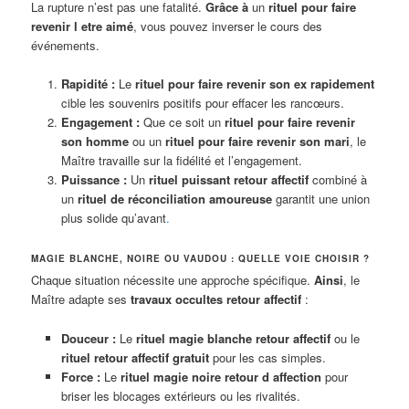
La rupture n’est pas une fatalité.
Grâce à
un
rituel pour faire
revenir l etre aimé
, vous pouvez inverser le cours des
événements.
Rapidité :
Le
rituel pour faire revenir son ex rapidement
cible les souvenirs positifs pour effacer les rancœurs.
Engagement :
Que ce soit un
rituel pour faire revenir
son homme
ou un
rituel pour faire revenir son mari
, le
Maître travaille sur la fidélité et l’engagement.
Puissance :
Un
rituel puissant retour affectif
combiné à
un
rituel de réconciliation amoureuse
garantit une union
plus solide qu’avant
.
MAGIE BLANCHE, NOIRE OU VAUDOU : QUELLE VOIE CHOISIR ?
Chaque situation nécessite une approche spécifique.
Ainsi
, le
Maître adapte ses
travaux occultes retour affectif
:
Douceur :
Le
rituel magie blanche retour affectif
ou le
rituel retour affectif gratuit
pour les cas simples.
Force :
Le
rituel magie noire retour d affection
pour
briser les blocages extérieurs ou les rivalités.