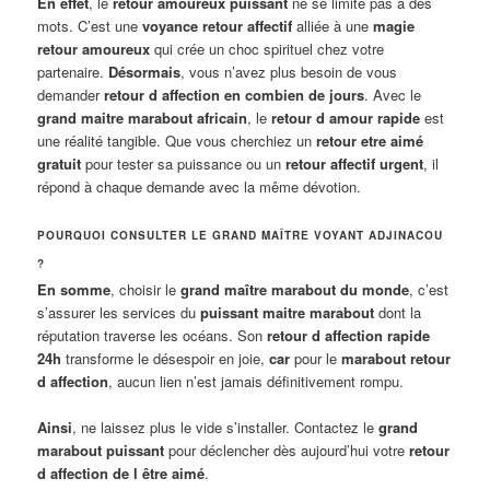
En effet
, le
retour amoureux puissant
ne se limite pas à des
mots. C’est une
voyance retour affectif
alliée à une
magie
retour amoureux
qui crée un choc spirituel chez votre
partenaire.
Désormais
, vous n’avez plus besoin de vous
demander
retour d affection en combien de jours
. Avec le
grand maitre marabout africain
, le
retour d amour rapide
est
une réalité tangible. Que vous cherchiez un
retour etre aimé
gratuit
pour tester sa puissance ou un
retour affectif urgent
, il
répond à chaque demande avec la même dévotion.
POURQUOI CONSULTER LE GRAND MAÎTRE VOYANT ADJINACOU
?
En somme
, choisir le
grand maître marabout du monde
, c’est
s’assurer les services du
puissant maitre marabout
dont la
réputation traverse les océans. Son
retour d affection rapide
24h
transforme le désespoir en joie,
car
pour le
marabout retour
d affection
, aucun lien n’est jamais définitivement rompu.
Ainsi
, ne laissez plus le vide s’installer. Contactez le
grand
marabout puissant
pour déclencher dès aujourd’hui votre
retour
d affection de l être aimé
.