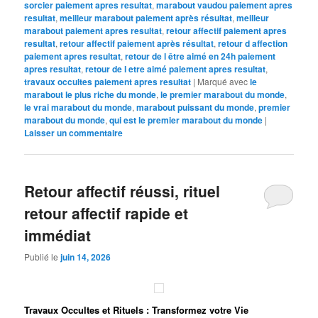
sorcier paiement apres resultat
,
marabout vaudou paiement apres
resultat
,
meilleur marabout paiement après résultat
,
meilleur
marabout paiement apres resultat
,
retour affectif paiement apres
resultat
,
retour affectif paiement après résultat
,
retour d affection
paiement apres resultat
,
retour de l être aimé en 24h paiement
apres resultat
,
retour de l etre aimé paiement apres resultat
,
travaux occultes paiement apres resultat
|
Marqué avec
le
marabout le plus riche du monde
,
le premier marabout du monde
,
le vrai marabout du monde
,
marabout puissant du monde
,
premier
marabout du monde
,
qui est le premier marabout du monde
|
Laisser un commentaire
Retour affectif réussi, rituel
retour affectif rapide et
immédiat
Publié le
juin 14, 2026
Travaux Occultes et Rituels : Transformez votre Vie