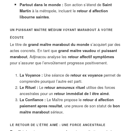
Partout dans le monde :
Son action s’étend de
Saint
Martin
à la métropole, incluant le
retour d affection
libourne saintes
.
UN PUISSANT MAÎTRE MÉDIUM VOYANT MARABOUT À VOTRE
ÉCOUTE
Le titre de
grand maître marabout du monde
s’acquiert par des
actes concrets. En tant que
grand maitre vaudou
et
puissant
marabout
, Adjinacou analyse les
retour affectif symptômes
pour s’assurer que l’envoûtement progresse positivement.
La Voyance :
Une séance de
retour ex voyance
permet de
comprendre pourquoi l’autre est parti.
Le Rituel :
Le
retour amoureux rituel
utilise des forces
ancestrales pour un
retour immédiat de l être aimé
.
La Confiance :
Le Maître propose le
retour d affection
paiement apres resultat
, une preuve de son statut de
bon
maitre marabout
sérieux.
LE RETOUR DE L’ÊTRE AIMÉ : UNE FORCE ANCESTRALE