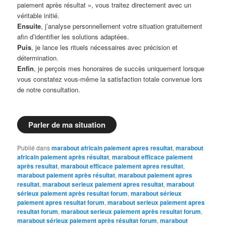
paiement après résultat », vous traitez directement avec un
véritable initié.
Ensuite
, j’analyse personnellement votre situation gratuitement
afin d’identifier les solutions adaptées.
Puis
, je lance les rituels nécessaires avec précision et
détermination.
Enfin
, je perçois mes honoraires de succès uniquement lorsque
vous constatez vous-même la satisfaction totale convenue lors
de notre consultation.
Parler de ma situation
Publié dans
marabout africain paiement apres resultat
,
marabout
africain paiement après résultat
,
marabout efficace paiement
après resultat
,
marabout efficace paiement apres resultat
,
marabout paiement après résultat
,
marabout paiement apres
resultat
,
marabout serieux paiement apres resultat
,
marabout
sérieux paiement après resultat forum
,
marabout sérieux
paiement apres resultat forum
,
marabout serieux paiement apres
resultat forum
,
marabout serieux paiement après resultat forum
,
marabout sérieux paiement après résultat forum
,
marabout