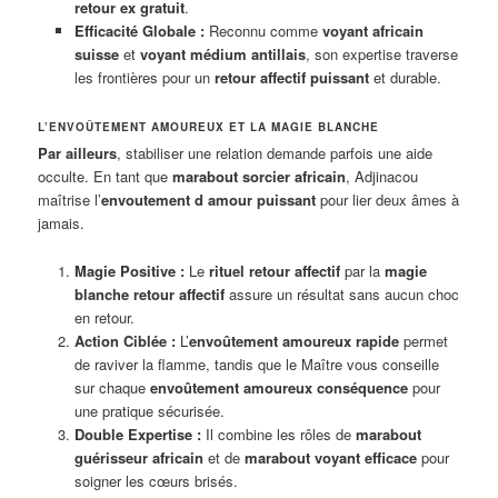
retour ex gratuit
.
Efficacité Globale :
Reconnu comme
voyant africain
suisse
et
voyant médium antillais
, son expertise traverse
les frontières pour un
retour affectif puissant
et durable.
L’ENVOÛTEMENT AMOUREUX ET LA MAGIE BLANCHE
Par ailleurs
, stabiliser une relation demande parfois une aide
occulte. En tant que
marabout sorcier africain
, Adjinacou
maîtrise l’
envoutement d amour puissant
pour lier deux âmes à
jamais.
Magie Positive :
Le
rituel retour affectif
par la
magie
blanche retour affectif
assure un résultat sans aucun choc
en retour.
Action Ciblée :
L’
envoûtement amoureux rapide
permet
de raviver la flamme, tandis que le Maître vous conseille
sur chaque
envoûtement amoureux conséquence
pour
une pratique sécurisée.
Double Expertise :
Il combine les rôles de
marabout
guérisseur africain
et de
marabout voyant efficace
pour
soigner les cœurs brisés.