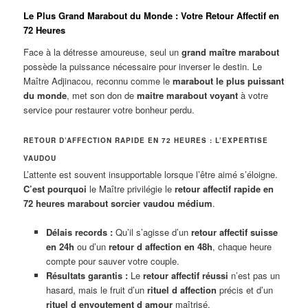
Le Plus Grand Marabout du Monde : Votre Retour Affectif en
72 Heures
Face à la détresse amoureuse, seul un
grand maître marabout
possède la puissance nécessaire pour inverser le destin. Le
Maître Adjinacou, reconnu comme le
marabout le plus puissant
du monde
, met son don de
maitre marabout voyant
à votre
service pour restaurer votre bonheur perdu.
RETOUR D’AFFECTION RAPIDE EN 72 HEURES : L’EXPERTISE
VAUDOU
L’attente est souvent insupportable lorsque l’être aimé s’éloigne.
C’est pourquoi
le Maître privilégie le
retour affectif rapide en
72 heures marabout sorcier vaudou médium
.
Délais records :
Qu’il s’agisse d’un
retour affectif suisse
en 24h
ou d’un
retour d affection en 48h
, chaque heure
compte pour sauver votre couple.
Résultats garantis :
Le
retour affectif réussi
n’est pas un
hasard, mais le fruit d’un
rituel d affection
précis et d’un
rituel d envoutement d amour
maîtrisé.