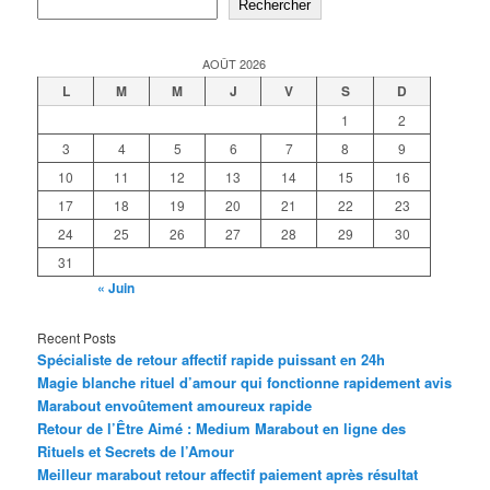
Rechercher
AOÛT 2026
L
M
M
J
V
S
D
1
2
3
4
5
6
7
8
9
10
11
12
13
14
15
16
17
18
19
20
21
22
23
24
25
26
27
28
29
30
31
« Juin
Recent Posts
Spécialiste de retour affectif rapide puissant en 24h
Magie blanche rituel d’amour qui fonctionne rapidement avis
Marabout envoûtement amoureux rapide
Retour de l’Être Aimé : Medium Marabout en ligne des
Rituels et Secrets de l’Amour
Meilleur marabout retour affectif paiement après résultat