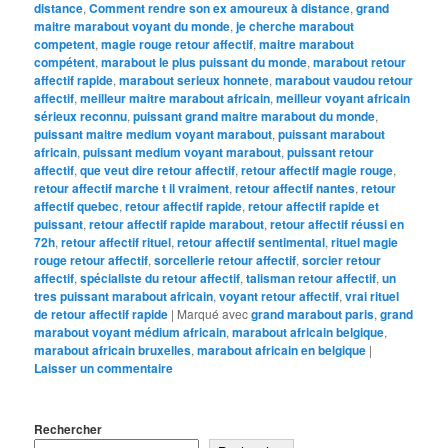
distance
,
Comment rendre son ex amoureux à distance
,
grand
maitre marabout voyant du monde
,
je cherche marabout
competent
,
magie rouge retour affectif
,
maitre marabout
compétent
,
marabout le plus puissant du monde
,
marabout retour
affectif rapide
,
marabout serieux honnete
,
marabout vaudou retour
affectif
,
meilleur maitre marabout africain
,
meilleur voyant africain
sérieux reconnu
,
puissant grand maitre marabout du monde
,
puissant maitre medium voyant marabout
,
puissant marabout
africain
,
puissant medium voyant marabout
,
puissant retour
affectif
,
que veut dire retour affectif
,
retour affectif magie rouge
,
retour affectif marche t il vraiment
,
retour affectif nantes
,
retour
affectif quebec
,
retour affectif rapide
,
retour affectif rapide et
puissant
,
retour affectif rapide marabout
,
retour affectif réussi en
72h
,
retour affectif rituel
,
retour affectif sentimental
,
rituel magie
rouge retour affectif
,
sorcellerie retour affectif
,
sorcier retour
affectif
,
spécialiste du retour affectif
,
talisman retour affectif
,
un
tres puissant marabout africain
,
voyant retour affectif
,
vrai rituel
de retour affectif rapide
|
Marqué avec
grand marabout paris
,
grand
marabout voyant médium africain
,
marabout africain belgique
,
marabout africain bruxelles
,
marabout africain en belgique
|
Laisser un commentaire
Rechercher