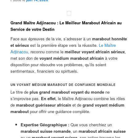
Grand Maître Adjinacou : Le Meilleur Marabout Africain au
Service de votre Destin
Face aux épreuves de la vie, s’adresser à un
marabout honnête
et sérieux
est la première étape vers la réussite.
Le Maître
Adjinacou
,
reconnu comme le
meilleur voyant africain sérieux
,
met son don de
voyant médium marabout africain
à votre
disposition pour résoudre vos problèmes, qu’ils soient
sentimentaux, financiers ou spirituels.
UN VOYANT MÉDIUM MARABOUT DE CONFIANCE MONDIALE
Le titre de
plus grand marabout voyant du monde
ne
s’improvise pas.
En effet
, le Maître Adjinacou combine les rôles
de
marabout guérisseur africain
et de
grand voyant médium
marabout
pour offrir une guidance complète.
Expertise Géographique :
Que vous cherchiez un
marabout suisse romande
, un
marabout africain suisse
ou un
marabout voyant suisse
, son action traverse les