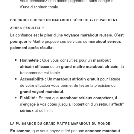
vous bénéficiez d’un accompagnement sans danger et
d’une discrétion totale.
POURQUOI CHOISIR UN MARABOUT SÉRIEUX AVEC PAIEMENT
APRÈS RÉSULTAT ?
La confiance est le pilier d’une
voyance marabout
réussie.
C’est
pourquoi
le Maître propose ses services de
marabout sérieux
paiement après résultat
.
Honnêteté :
Que vous consultiez pour un
marabout
africain efficace
ou un
grand maître marabout africain
, la
transparence est totale.
Accessibilité :
Un
marabout africain gratuit
pour l’étude
de votre situation vous permet de tester la précision du
grand voyant marabout
.
Fiabilité :
En tant que
marabout sérieux compétent
, il
s’engage à vos côtés jusqu’à l’obtention d’un
retour affectif
sérieux
et définitif.
LA PUISSANCE DU GRAND MAÎTRE MARABOUT DU MONDE
En somme
, que vous soyez attiré par une
annonce marabout