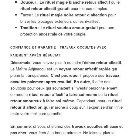
Douceur :
Le
rituel magie blanche retour affectif
ou le
rituel retour affectif gratuit
pour les cas simples.
Force :
Le
rituel magie noire retour d affection
pour
briser les blocages extérieurs ou les rivalités.
Tradition :
Le
rituel vaudou amour gratuit
pour une
protection ancestrale de votre couple.
CONFIANCE ET GARANTIE : TRAVAUX OCCULTES AVEC
PAIEMENT APRÈS RÉSULTAT
Désormais
, vous n’avez plus à craindre l’
échec retour affectif
.
Le Maître Adjinacou est un
voyant retour affectif rapide
qui
prône la transparence.
C’est pourquoi
il propose des
travaux
occultes paiement apres resultat
.
En outre
, il offre des
solutions pour ceux qui souhaitent s’investir personnellement,
comme le
rituel retour affectif a faire soi meme
ou le
rituel
retour amoureux à faire soi même
. Cependant, pour un
rituel
retour d affection qui marche
à coup sûr, l’expertise d’un initié
reste votre meilleure garantie.
En somme
, si vous cherchez des
travaux occultes efficace et
pas cher
, vous êtes à la bonne adresse. Ne laissez plus la