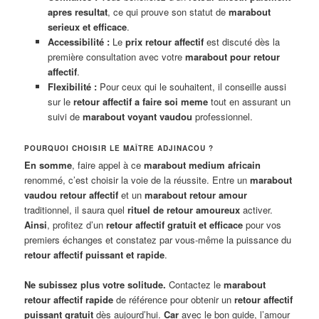
apres resultat
, ce qui prouve son statut de
marabout
serieux et efficace
.
Accessibilité :
Le
prix retour affectif
est discuté dès la
première consultation avec votre
marabout pour retour
affectif
.
Flexibilité :
Pour ceux qui le souhaitent, il conseille aussi
sur le
retour affectif a faire soi meme
tout en assurant un
suivi de
marabout voyant vaudou
professionnel.
POURQUOI CHOISIR LE MAÎTRE ADJINACOU ?
En somme
, faire appel à ce
marabout medium africain
renommé, c’est choisir la voie de la réussite. Entre un
marabout
vaudou retour affectif
et un
marabout retour amour
traditionnel, il saura quel
rituel de retour amoureux
activer.
Ainsi
, profitez d’un
retour affectif gratuit et efficace
pour vos
premiers échanges et constatez par vous-même la puissance du
retour affectif puissant et rapide
.
Ne subissez plus votre solitude.
Contactez le
marabout
retour affectif rapide
de référence pour obtenir un
retour affectif
puissant gratuit
dès aujourd’hui.
Car
avec le bon guide, l’amour