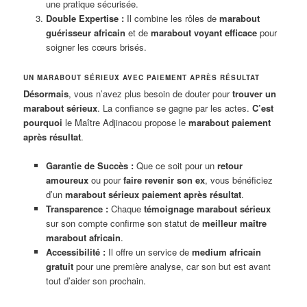
une pratique sécurisée.
Double Expertise :
Il combine les rôles de
marabout
guérisseur africain
et de
marabout voyant efficace
pour
soigner les cœurs brisés.
UN MARABOUT SÉRIEUX AVEC PAIEMENT APRÈS RÉSULTAT
Désormais
, vous n’avez plus besoin de douter pour
trouver un
marabout sérieux
. La confiance se gagne par les actes.
C’est
pourquoi
le Maître Adjinacou propose le
marabout paiement
après résultat
.
Garantie de Succès :
Que ce soit pour un
retour
amoureux
ou pour
faire revenir son ex
, vous bénéficiez
d’un
marabout sérieux paiement après résultat
.
Transparence :
Chaque
témoignage marabout sérieux
sur son compte confirme son statut de
meilleur maître
marabout africain
.
Accessibilité :
Il offre un service de
medium africain
gratuit
pour une première analyse, car son but est avant
tout d’aider son prochain.