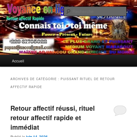
Aller
Aller
Si vous traversez une rupture douloureuse et que vous cherchez
désespérément à récupérer votre ex rapidement, retour affectif, le Maître
au
au
Rech
Adjinacou, reconnu comme le meilleur marabout compétent et le plus
contenu
contenu
puissant marabout sérieux africain, met à votre service son don
principal
secondaire
Meilleur Marabout pour Récupérer
exceptionnel pour prédire l'avenir et restaurer l'harmonie perdue.
Son Ex Rapidement
Menu
Accueil
principal
ARCHIVES DE CATÉGORIE :
PUISSANT RITUEL DE RETOUR
AFFECTIF RAPIDE
Retour affectif réussi, rituel
retour affectif rapide et
immédiat
Publié le
juin 14, 2026