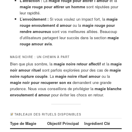
L’attraction :
La
magie rouge pour attirer l’amour
et la
magie rouge pour attirer un homme
sont réputées pour
leur rapidité.
L’envoûtement :
Si vous voulez un impact fort, la
magie
rouge envoutement d amour
ou la
magie rouge pour
rendre amoureux
sont vos meilleures alliées. Beaucoup
d’utilisateurs partagent leur succès dans la section
magie
rouge amour avis
.
MAGIE NOIRE : UN CHEMIN À PART
Bien que plus sombre, la
magie noire retour affectif
et la
magie
noir amour rituel
sont parfois explorées pour des cas de
magie
noire rupture couple
. La
magie noire rituel amour
ou la
magie noir pour recuperer son ex
demandent une grande
prudence. Nous vous conseillons de privilégier la
magie blanche
envoutement d amour
pour éviter les chocs en retour.
TABLEAUX DES RITUELS DISPONIBLES
Type de Magie
Objectif Principal
Ingrédient Clé