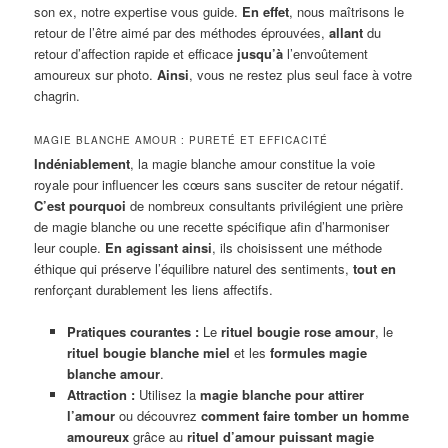
son ex, notre expertise vous guide.
En effet
, nous maîtrisons le
retour de l’être aimé par des méthodes éprouvées,
allant
du
retour d’affection rapide et efficace
jusqu’à
l’envoûtement
amoureux sur photo.
Ainsi
, vous ne restez plus seul face à votre
chagrin.
MAGIE BLANCHE AMOUR : PURETÉ ET EFFICACITÉ
Indéniablement
, la magie blanche amour constitue la voie
royale pour influencer les cœurs sans susciter de retour négatif.
C’est pourquoi
de nombreux consultants privilégient une prière
de magie blanche ou une recette spécifique afin d’harmoniser
leur couple.
En agissant ainsi
, ils choisissent une méthode
éthique qui préserve l’équilibre naturel des sentiments,
tout en
renforçant durablement les liens affectifs.
Pratiques courantes :
Le
rituel bougie rose amour
, le
rituel bougie blanche miel
et les
formules magie
blanche amour
.
Attraction :
Utilisez la
magie blanche pour attirer
l’amour
ou découvrez
comment faire tomber un homme
amoureux
grâce au
rituel d’amour puissant magie