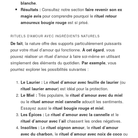
blanche
.
Résultats :
Consultez notre section
faire revenir son ex
magie avis
pour comprendre pourquoi le
rituel retour
amoureux bougie rouge
est si prisé.
RITUELS D’AMOUR AVEC INGRÉDIENTS NATURELS
De fait
, la nature offre des supports particulièrement puissants
pour votre rituel d’amour qui fonctionne.
À cet égard
, vous
pouvez réaliser un rituel d’amour à faire soi-même en utilisant
simplement des éléments du quotidien.
Par exemple
, vous
pourriez explorer les possibilités suivantes :
Le Laurier :
Le
rituel d’amour avec feuille de laurier
(ou
rituel laurier amour
) est idéal pour la protection.
Le Miel :
Très populaire, le
rituel d’amour avec du miel
ou le
rituel amour miel cannelle
adoucit les sentiments.
Essayez aussi le
rituel bougie rouge et miel
.
Les Épices :
Le
rituel d’amour avec la cannelle
et le
rituel d’amour avec l’ail
chassent les ondes négatives.
Insolites :
Le
rituel oignon amour
, le
rituel d’amour
avec du charbon
, le
rituel d’amour avec noix de coco
ou