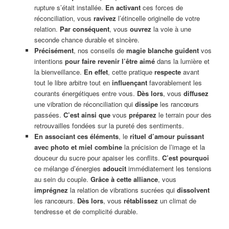
rupture s’était installée.
En activant
ces forces de
réconciliation, vous
ravivez
l’étincelle originelle de votre
relation.
Par conséquent
, vous
ouvrez
la voie à une
seconde chance durable et sincère.
Précisément
, nos conseils de
magie blanche
guident
vos
intentions
pour faire revenir l’être aimé
dans la lumière et
la bienveillance.
En effet
, cette pratique
respecte
avant
tout le libre arbitre tout en
influençant
favorablement les
courants énergétiques entre vous.
Dès lors
, vous
diffusez
une vibration de réconciliation qui
dissipe
les rancœurs
passées.
C’est ainsi que
vous
préparez
le terrain pour des
retrouvailles fondées sur la pureté des sentiments.
En associant ces éléments
, le
rituel d’amour puissant
avec photo et miel combine
la précision de l’image et la
douceur du sucre pour apaiser les conflits.
C’est pourquoi
ce mélange d’énergies
adoucit
immédiatement les tensions
au sein du couple.
Grâce à cette alliance
, vous
imprégnez
la relation de vibrations sucrées qui
dissolvent
les rancœurs.
Dès lors
, vous
rétablissez
un climat de
tendresse et de complicité durable.