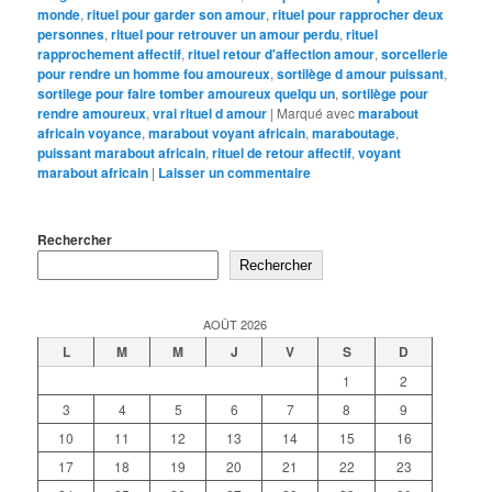
monde
,
rituel pour garder son amour
,
rituel pour rapprocher deux
personnes
,
rituel pour retrouver un amour perdu
,
rituel
rapprochement affectif
,
rituel retour d'affection amour
,
sorcellerie
pour rendre un homme fou amoureux
,
sortilège d amour puissant
,
sortilege pour faire tomber amoureux quelqu un
,
sortilège pour
rendre amoureux
,
vrai rituel d amour
|
Marqué avec
marabout
africain voyance
,
marabout voyant africain
,
maraboutage
,
puissant marabout africain
,
rituel de retour affectif
,
voyant
marabout africain
|
Laisser un commentaire
Rechercher
Rechercher
AOÛT 2026
L
M
M
J
V
S
D
1
2
3
4
5
6
7
8
9
10
11
12
13
14
15
16
17
18
19
20
21
22
23