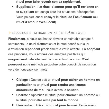
rituel pour faire revenir son ex rapidement
.
Supplication :
Le
rituel d’amour pour qu’il revienne en
te suppliant
est conçu pour les situations désespérées.
Vous pouvez aussi essayer le
rituel de l’oeuf amour
(ou
rituel d’amour avec l’oeuf
).
SÉDUCTION ET ATTRACTION (ATTIRER L’ÂME SŒUR)
Finalement
, si vous souhaitez devenir un véritable aimant à
sentiments, le rituel d’attraction et le rituel fondé sur la loi
d’attraction
répondent
précisément à votre attente.
En adoptant
ces pratiques, vous
activez
des énergies positives qui
magnétisent
naturellement l’amour autour de vous.
C’est
pourquoi
notre méthode
propulse
votre pouvoir de séduction
vers de nouveaux sommets
Ciblage :
Que ce soit un
rituel pour attirer un homme en
particulier
ou un
rituel pour rendre une femme
amoureuse de moi
, nous avons la solution.
Charme :
Apprenez le
rituel pour charmer un homme
ou
le
rituel pour etre aimé par tout le monde
.
Rencontre :
Utilisez un
rituel pour trouver l’ame soeur