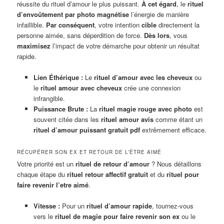
réussite du rituel d’amour le plus puissant.
À cet égard
, le
rituel
d’envoûtement par photo
magnétise
l’énergie de manière
infaillible.
Par conséquent
, votre intention
cible
directement la
personne aimée, sans déperdition de force.
Dès lors
, vous
maximisez
l’impact de votre démarche pour obtenir un résultat
rapide.
Lien Éthérique :
Le
rituel d’amour avec les cheveux
ou
le
rituel amour avec cheveux
crée une connexion
infrangible.
Puissance Brute :
La
rituel magie rouge avec photo
est
souvent citée dans les
rituel amour avis
comme étant un
rituel d’amour puissant gratuit pdf
extrêmement efficace.
RÉCUPÉRER SON EX ET RETOUR DE L’ÊTRE AIMÉ
Votre priorité est un
rituel de retour d’amour
? Nous détaillons
chaque étape du
rituel retour affectif gratuit
et du
rituel pour
faire revenir l’etre aimé
.
Vitesse :
Pour un
rituel d’amour rapide
, tournez-vous
vers le
rituel de magie pour faire revenir son ex
ou le