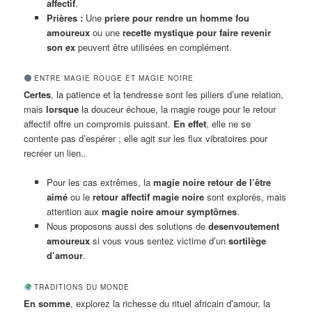
affectif
.
Prières :
Une
priere pour rendre un homme fou
amoureux
ou une
recette mystique pour faire revenir
son ex
peuvent être utilisées en complément.
ENTRE MAGIE ROUGE ET MAGIE NOIRE
Certes
, la patience et la tendresse sont les piliers d’une relation,
mais
lorsque
la douceur échoue, la magie rouge pour le retour
affectif offre un compromis puissant.
En effet
, elle ne se
contente pas d’espérer ; elle agit sur les flux vibratoires pour
recréer un lien..
Pour les cas extrêmes, la
magie noire retour de l’être
aimé
ou le
retour affectif magie noire
sont explorés, mais
attention aux
magie noire amour symptômes
.
Nous proposons aussi des solutions de
desenvoutement
amoureux
si vous vous sentez victime d’un
sortilège
d’amour
.
TRADITIONS DU MONDE
En somme
, explorez la richesse du rituel africain d’amour, la