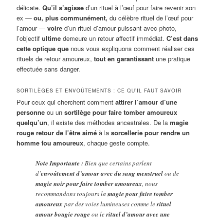
délicate.
Qu’il s’agisse
d’un rituel à l’œuf pour faire revenir son
ex —
ou, plus communément,
du célèbre rituel de l’œuf pour
l’amour —
voire
d’un rituel d’amour puissant avec photo,
l’objectif
ultime
demeure un retour affectif immédiat.
C’est dans
cette optique que
nous vous expliquons comment réaliser ces
rituels de retour amoureux,
tout en garantissant
une pratique
effectuée sans danger.
SORTILÈGES ET ENVOÛTEMENTS : CE QU’IL FAUT SAVOIR
Pour ceux qui cherchent comment
attirer l’amour d’une
personne
ou un
sortilège pour faire tomber amoureux
quelqu’un
, il existe des méthodes ancestrales. De la
magie
rouge retour de l’être aimé
à la
sorcellerie pour rendre un
homme fou amoureux
, chaque geste compte.
Note Importante :
Bien que certains parlent
d’
envoûtement d’amour avec du sang menstruel
ou de
magie noir pour faire tomber amoureux
, nous
recommandons toujours la
magie pour faire tomber
amoureux
par des voies lumineuses comme le
rituel
amour bougie rouge
ou le
rituel d’amour avec une