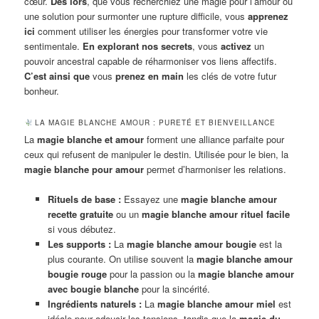
cœur.
Dès lors
, que vous recherchiez une magie pour l’amour ou
une solution pour surmonter une rupture difficile, vous
apprenez
ici
comment utiliser les énergies pour transformer votre vie
sentimentale.
En explorant nos secrets
, vous
activez
un
pouvoir ancestral capable de réharmoniser vos liens affectifs.
C’est ainsi que
vous
prenez en main
les clés de votre futur
bonheur.
LA MAGIE BLANCHE AMOUR : PURETÉ ET BIENVEILLANCE
La
magie blanche et amour
forment une alliance parfaite pour
ceux qui refusent de manipuler le destin. Utilisée pour le bien, la
magie blanche pour amour
permet d’harmoniser les relations.
Rituels de base :
Essayez une
magie blanche amour
recette gratuite
ou un
magie blanche amour rituel facile
si vous débutez.
Les supports :
La
magie blanche amour bougie
est la
plus courante. On utilise souvent la
magie blanche amour
bougie rouge
pour la passion ou la
magie blanche amour
avec bougie blanche
pour la sincérité.
Ingrédients naturels :
La
magie blanche amour miel
est
idéale pour adoucir les tensions, tandis que la
magie du