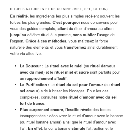
RITUELS NATURELS ET DE CUISINE (MIEL, SEL, CITRON)
En réalité
, les ingrédients les plus simples recèlent souvent les
forces les plus grandes.
C’est pourquoi
nous concevons pour
vous des guides complets,
allant
du rituel d’amour au citron
jusqu’au
célèbre rituel à la pomme,
sans oublier
l’usage de
l’oignon.
Grâce à ces méthodes
, vous maîtrisez la force
naturelle des éléments et vous
transformez
ainsi durablement
votre vie affective.
La Douceur :
Le
rituel avec le miel
(ou
rituel damour
avec du miel
) et le
rituel miel et sucre
sont parfaits pour
un
rapprochement affectif
.
La Purification :
Le
rituel du sel pour l’amour
(ou
rituel
sel amour
) aide à briser les blocages. Pour les cas
complexes, consultez notre
rituel d’amour avec du sel
fort de france
.
Plus surprenant encore
, l’insolite
révèle
des forces
insoupçonnées : découvrez le rituel d’amour avec la banane
(ou rituel banane amour) ainsi que le rituel d’amour avec
l’ail.
En effet
, là où la banane
stimule
l’attraction et le