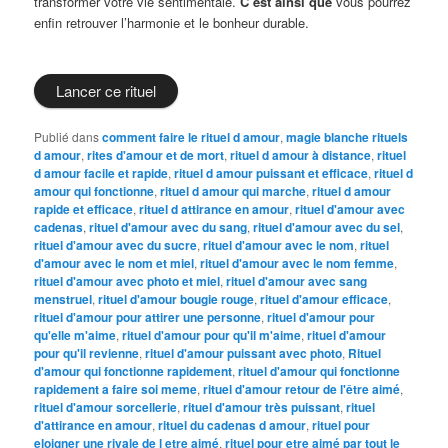
transformer votre vie sentimentale.
C’est ainsi que
vous pourrez
enfin retrouver l’harmonie et le bonheur durable.
Lancer ce rituel
Publié dans
comment faire le rituel d amour
,
magie blanche rituels
d amour
,
rites d'amour et de mort
,
rituel d amour à distance
,
rituel
d amour facile et rapide
,
rituel d amour puissant et efficace
,
rituel d
amour qui fonctionne
,
rituel d amour qui marche
,
rituel d amour
rapide et efficace
,
rituel d attirance en amour
,
rituel d'amour avec
cadenas
,
rituel d'amour avec du sang
,
rituel d'amour avec du sel
,
rituel d'amour avec du sucre
,
rituel d'amour avec le nom
,
rituel
d'amour avec le nom et miel
,
rituel d'amour avec le nom femme
,
rituel d'amour avec photo et miel
,
rituel d'amour avec sang
menstruel
,
rituel d'amour bougie rouge
,
rituel d'amour efficace
,
rituel d'amour pour attirer une personne
,
rituel d'amour pour
qu'elle m'aime
,
rituel d'amour pour qu'il m'aime
,
rituel d'amour
pour qu'il revienne
,
rituel d'amour puissant avec photo
,
Rituel
d'amour qui fonctionne rapidement
,
rituel d'amour qui fonctionne
rapidement a faire soi meme
,
rituel d'amour retour de l'être aimé
,
rituel d'amour sorcellerie
,
rituel d'amour très puissant
,
rituel
d'attirance en amour
,
rituel du cadenas d amour
,
rituel pour
eloigner une rivale de l etre aimé
,
rituel pour etre aimé par tout le