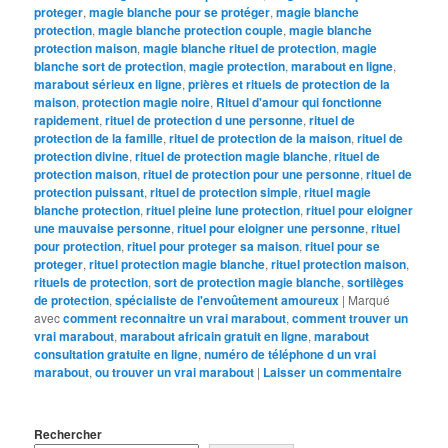
proteger
,
magie blanche pour se protéger
,
magie blanche
protection
,
magie blanche protection couple
,
magie blanche
protection maison
,
magie blanche rituel de protection
,
magie
blanche sort de protection
,
magie protection
,
marabout en ligne
,
marabout sérieux en ligne
,
prières et rituels de protection de la
maison
,
protection magie noire
,
Rituel d'amour qui fonctionne
rapidement
,
rituel de protection d une personne
,
rituel de
protection de la famille
,
rituel de protection de la maison
,
rituel de
protection divine
,
rituel de protection magie blanche
,
rituel de
protection maison
,
rituel de protection pour une personne
,
rituel de
protection puissant
,
rituel de protection simple
,
rituel magie
blanche protection
,
rituel pleine lune protection
,
rituel pour eloigner
une mauvaise personne
,
rituel pour eloigner une personne
,
rituel
pour protection
,
rituel pour proteger sa maison
,
rituel pour se
proteger
,
rituel protection magie blanche
,
rituel protection maison
,
rituels de protection
,
sort de protection magie blanche
,
sortilèges
de protection
,
spécialiste de l'envoûtement amoureux
|
Marqué
avec
comment reconnaitre un vrai marabout
,
comment trouver un
vrai marabout
,
marabout africain gratuit en ligne
,
marabout
consultation gratuite en ligne
,
numéro de téléphone d un vrai
marabout
,
ou trouver un vrai marabout
|
Laisser un commentaire
Rechercher