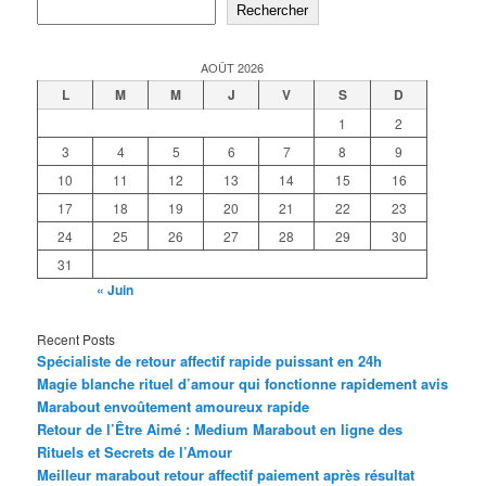
Rechercher
AOÛT 2026
L
M
M
J
V
S
D
1
2
3
4
5
6
7
8
9
10
11
12
13
14
15
16
17
18
19
20
21
22
23
24
25
26
27
28
29
30
31
« Juin
Recent Posts
Spécialiste de retour affectif rapide puissant en 24h
Magie blanche rituel d’amour qui fonctionne rapidement avis
Marabout envoûtement amoureux rapide
Retour de l’Être Aimé : Medium Marabout en ligne des
Rituels et Secrets de l’Amour
Meilleur marabout retour affectif paiement après résultat