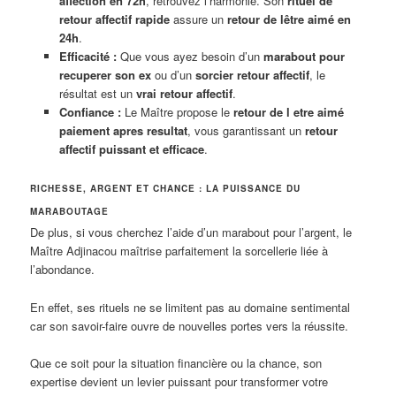
affection en 72h
, retrouvez l’harmonie. Son
rituel de
retour affectif rapide
assure un
retour de lêtre aimé en
24h
.
Efficacité :
Que vous ayez besoin d’un
marabout pour
recuperer son ex
ou d’un
sorcier retour affectif
, le
résultat est un
vrai retour affectif
.
Confiance :
Le Maître propose le
retour de l etre aimé
paiement apres resultat
, vous garantissant un
retour
affectif puissant et efficace
.
RICHESSE, ARGENT ET CHANCE : LA PUISSANCE DU
MARABOUTAGE
De plus, si vous cherchez l’aide d’un marabout pour l’argent, le
Maître Adjinacou maîtrise parfaitement la sorcellerie liée à
l’abondance.
En effet, ses rituels ne se limitent pas au domaine sentimental
car son savoir-faire ouvre de nouvelles portes vers la réussite.
Que ce soit pour la situation financière ou la chance, son
expertise devient un levier puissant pour transformer votre