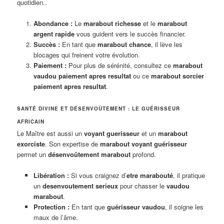
quotidien..
Abondance :
Le
marabout richesse
et le
marabout
argent rapide
vous guident vers le succès financier.
Succès :
En tant que
marabout chance
, il lève les
blocages qui freinent votre évolution.
Paiement :
Pour plus de sérénité, consultez ce
marabout
vaudou paiement apres resultat
ou ce
marabout sorcier
paiement apres resultat
.
SANTÉ DIVINE ET DÉSENVOÛTEMENT : LE GUÉRISSEUR
AFRICAIN
Le Maître est aussi un
voyant guerisseur
et un
marabout
exorciste
. Son expertise de
marabout voyant guérisseur
permet un
désenvoûtement marabout
profond.
Libération :
Si vous craignez d’
etre marabouté
, il pratique
un
desenvoutement serieux
pour chasser le
vaudou
marabout
.
Protection :
En tant que
guérisseur vaudou
, il soigne les
maux de l’âme.