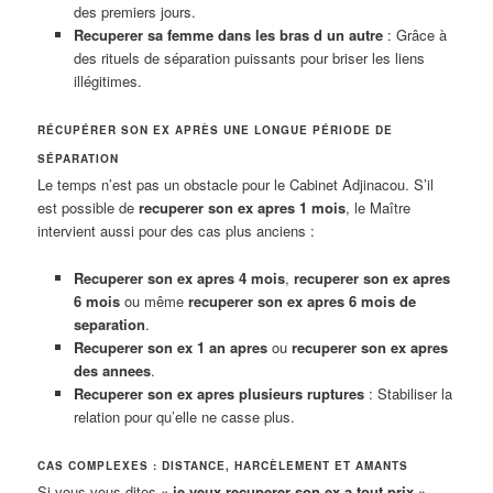
des premiers jours.
Recuperer sa femme dans les bras d un autre
: Grâce à
des rituels de séparation puissants pour briser les liens
illégitimes.
RÉCUPÉRER SON EX APRÈS UNE LONGUE PÉRIODE DE
SÉPARATION
Le temps n’est pas un obstacle pour le Cabinet Adjinacou. S’il
est possible de
recuperer son ex apres 1 mois
, le Maître
intervient aussi pour des cas plus anciens :
Recuperer son ex apres 4 mois
,
recuperer son ex apres
6 mois
ou même
recuperer son ex apres 6 mois de
separation
.
Recuperer son ex 1 an apres
ou
recuperer son ex apres
des annees
.
Recuperer son ex apres plusieurs ruptures
: Stabiliser la
relation pour qu’elle ne casse plus.
CAS COMPLEXES : DISTANCE, HARCÈLEMENT ET AMANTS
Si vous vous dites «
je veux recuperer son ex a tout prix
»,