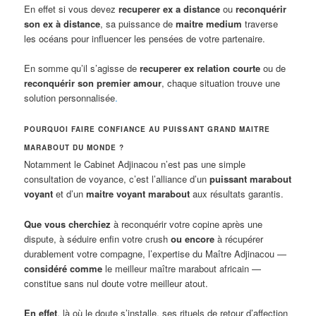
En effet si vous devez
recuperer ex a distance
ou
reconquérir
son ex à distance
, sa puissance de
maitre medium
traverse
les océans pour influencer les pensées de votre partenaire.
En somme qu’il s’agisse de
recuperer ex relation courte
ou de
reconquérir son premier amour
, chaque situation trouve une
solution personnalisée
.
POURQUOI FAIRE CONFIANCE AU PUISSANT GRAND MAITRE
MARABOUT DU MONDE ?
Notamment le Cabinet Adjinacou n’est pas une simple
consultation de voyance, c’est l’alliance d’un
puissant marabout
voyant
et d’un
maitre voyant marabout
aux résultats garantis.
Que vous cherchiez
à reconquérir votre copine après une
dispute, à séduire enfin votre crush
ou encore
à récupérer
durablement votre compagne, l’expertise du Maître Adjinacou —
considéré comme
le meilleur maître marabout africain —
constitue sans nul doute votre meilleur atout.
En effet
, là où le doute s’installe, ses rituels de retour d’affection