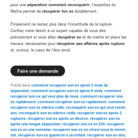
pour une
séparation comment reconquérir
, l’expertise du
Maître permet de
récupérer ton ex
durablement.
Finalement ne restez plus dans l’incertitude de la rupture.
Confiez votre destin à un expert capable de vous dire
précisément si vous allez
récupérer ex
et de mettre en place les
travaux nécessaires pour
récupérer ses affaires après rupture
et, surtout, le cœur de l’être aimé.
Faire une demande
Publié dans
comment recuperer son ex apres 2 mois de
separation
,
comment recuperer son ex apres 6 mois
,
comment
recuperer son ex qui veut plus de nous
,
comment recuperer son
ex rapidement
,
comment récupérer son ex rapidement
,
comment
recuperer son ex silence radio
,
reconquérir son ex qui veut rester
ami
,
reconquérir son ex silence radio
,
recuperer son ex apres 2
ruptures
,
récupérer son ex après un divorce
,
récupérer son ex
après une longue séparation
,
recuperer son ex en 24h
,
recuperer
son ex en une semaine
,
recuperer son ex en vivant sous le meme
toit
,
récupérer son ex quand on a un enfant
,
recuperer son ex tetu
,