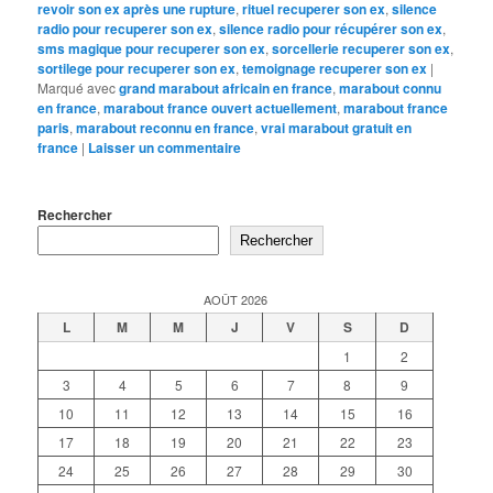
revoir son ex après une rupture
,
rituel recuperer son ex
,
silence
radio pour recuperer son ex
,
silence radio pour récupérer son ex
,
sms magique pour recuperer son ex
,
sorcellerie recuperer son ex
,
sortilege pour recuperer son ex
,
temoignage recuperer son ex
|
Marqué avec
grand marabout africain en france
,
marabout connu
en france
,
marabout france ouvert actuellement
,
marabout france
paris
,
marabout reconnu en france
,
vrai marabout gratuit en
france
|
Laisser un commentaire
Rechercher
Rechercher
AOÛT 2026
L
M
M
J
V
S
D
1
2
3
4
5
6
7
8
9
10
11
12
13
14
15
16
17
18
19
20
21
22
23
24
25
26
27
28
29
30