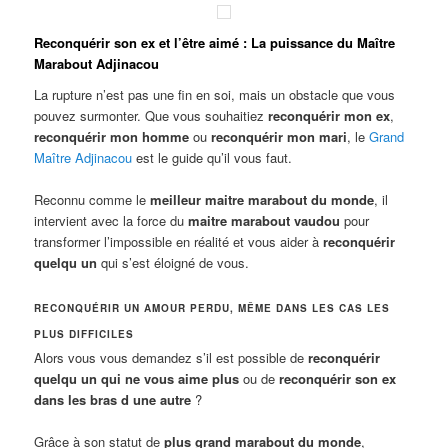
Reconquérir son ex et l’être aimé : La puissance du Maître
Marabout Adjinacou
La rupture n’est pas une fin en soi, mais un obstacle que vous
pouvez surmonter. Que vous souhaitiez
reconquérir mon ex
,
reconquérir mon homme
ou
reconquérir mon mari
, le
Grand
Maître Adjinacou
est le guide qu’il vous faut.
Reconnu comme le
meilleur maitre marabout du monde
, il
intervient avec la force du
maitre marabout vaudou
pour
transformer l’impossible en réalité et vous aider à
reconquérir
quelqu un
qui s’est éloigné de vous.
RECONQUÉRIR UN AMOUR PERDU, MÊME DANS LES CAS LES
PLUS DIFFICILES
Alors vous vous demandez s’il est possible de
reconquérir
quelqu un qui ne vous aime plus
ou de
reconquérir son ex
dans les bras d une autre
?
Grâce à son statut de
plus grand marabout du monde
,