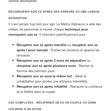
semble désespérée.
RECONQUÉRIR SON EX APRÈS DES ERREURS OU UNE LONGUE
SÉPARATION
Il n’est jamais trop tard pour agir. Le Maître Adjinacou a aidé des
milliers de personnes à travers chaque
technique pour
reconquérir son ex
. Il intervient spécifiquement pour :
Récupérer son ex après interdits
ou
récupérer son ex
après l’avoir harcelé
: Purifier les tensions et apaiser les
rancœurs.
Récupérer son ex après 3 mois de séparation
ou
récupérer son ex après plusieurs mois
: Raviver la
flamme des premiers jours.
Récupérer son ex sous le même toit
: Gérer la
cohabitation pour recréer une attirance irrésistible.
Récupérer son ex après infidélité
: Restaurer la confiance
et la fidélité dans le couple.
CAS COMPLEXES : RÉCUPÉRER UN EX EN COUPLE OU DANS
LES BRAS D’UN AUTRE