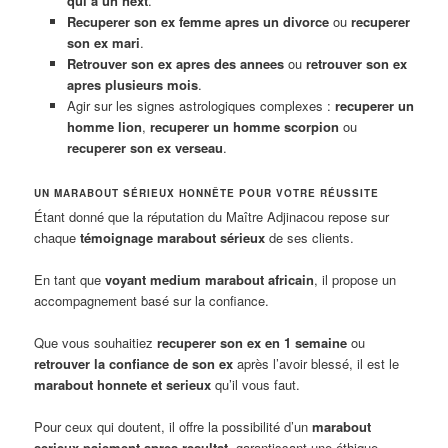
qui a un next
.
Recuperer son ex femme apres un divorce
ou
recuperer
son ex mari
.
Retrouver son ex apres des annees
ou
retrouver son ex
apres plusieurs mois
.
Agir sur les signes astrologiques complexes :
recuperer un
homme lion
,
recuperer un homme scorpion
ou
recuperer son ex verseau
.
UN MARABOUT SÉRIEUX HONNÊTE POUR VOTRE RÉUSSITE
Étant donné que la réputation du Maître Adjinacou repose sur
chaque
témoignage marabout sérieux
de ses clients.
En tant que
voyant medium marabout africain
, il propose un
accompagnement basé sur la confiance.
Que vous souhaitiez
recuperer son ex en 1 semaine
ou
retrouver la confiance de son ex
après l’avoir blessé, il est le
marabout honnete et serieux
qu’il vous faut.
Pour ceux qui doutent, il offre la possibilité d’un
marabout
serieux paiement apres resultat
, garantissant une éthique