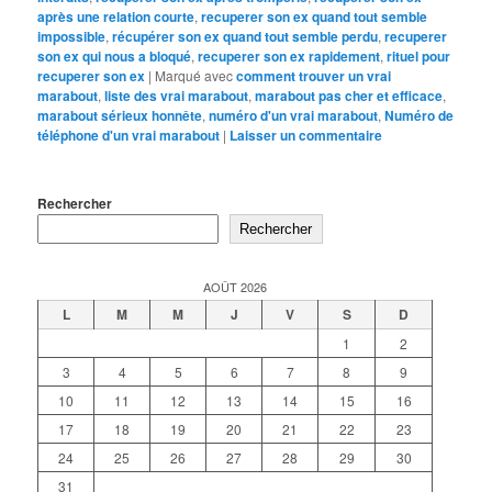
après une relation courte
,
recuperer son ex quand tout semble
impossible
,
récupérer son ex quand tout semble perdu
,
recuperer
son ex qui nous a bloqué
,
recuperer son ex rapidement
,
rituel pour
recuperer son ex
|
Marqué avec
comment trouver un vrai
marabout
,
liste des vrai marabout
,
marabout pas cher et efficace
,
marabout sérieux honnête
,
numéro d'un vrai marabout
,
Numéro de
téléphone d'un vrai marabout
|
Laisser un commentaire
Rechercher
Rechercher
AOÛT 2026
L
M
M
J
V
S
D
1
2
3
4
5
6
7
8
9
10
11
12
13
14
15
16
17
18
19
20
21
22
23
24
25
26
27
28
29
30
31