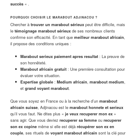
succès
« .
POURQUOI CHOISIR LE MARABOUT ADJINACOU ?
Chercher à
trouver un marabout sérieux
peut être difficile, mais
le
témoignage marabout sérieux
de ses nombreux clients
confirme son efficacité. En tant que
meilleur marabout africain
,
il propose des conditions uniques :
Marabout serieux paiement apres resultat
: La preuve de
son honnêteté.
Marabout africain gratuit
: Une première consultation pour
évaluer votre situation.
Expertise globale
:
Medium africain
,
marabout medium
,
et
grand voyant marabout
.
Que vous soyez en France ou à la recherche d’un
marabout
africain suisse
, Adjinacou est le
marabout honnete et serieux
qu’il vous faut. Ne dites plus «
je veux recuperer mon ex
»
sans agir. Que vous deviez
recuperer sa femme
ou
recuperer
son ex copine
même si elle est déjà
récupérer son ex en
couple
, ses rituels de
voyant marabout africain
sont la clé pour