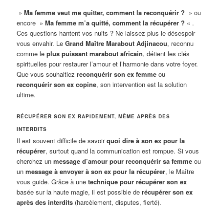
»
Ma femme veut me quitter, comment la reconquérir ?
» ou
encore »
Ma femme m’a quitté, comment la récupérer ?
« .
Ces questions hantent vos nuits ? Ne laissez plus le désespoir
vous envahir. Le
Grand Maître Marabout Adjinacou
, reconnu
comme le
plus puissant marabout africain
, détient les clés
spirituelles pour restaurer l’amour et l’harmonie dans votre foyer.
Que vous souhaitiez
reconquérir son ex femme
ou
reconquérir son ex copine
, son intervention est la solution
ultime.
RÉCUPÉRER SON EX RAPIDEMENT, MÊME APRÈS DES
INTERDITS
Il est souvent difficile de savoir
quoi dire à son ex pour la
récupérer
, surtout quand la communication est rompue. Si vous
cherchez un
message d’amour pour reconquérir sa femme
ou
un
message à envoyer à son ex pour la récupérer
, le Maître
vous guide. Grâce à une
technique pour récupérer son ex
basée sur la haute magie, il est possible de
récupérer son ex
après des interdits
(harcèlement, disputes, fierté).