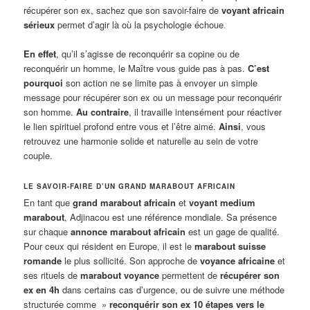
récupérer son ex, sachez que son savoir-faire de
voyant africain
sérieux
permet d’agir là où la psychologie échoue
.
En effet
, qu’il s’agisse de reconquérir sa copine ou de
reconquérir un homme, le Maître vous guide pas à pas.
C’est
pourquoi
son action ne se limite pas à envoyer un simple
message pour récupérer son ex ou un message pour reconquérir
son homme.
Au contraire
, il travaille intensément pour réactiver
le lien spirituel profond entre vous et l’être aimé.
Ainsi
, vous
retrouvez une harmonie solide et naturelle au sein de votre
couple.
LE SAVOIR-FAIRE D’UN GRAND MARABOUT AFRICAIN
En tant que
grand marabout africain
et
voyant medium
marabout
, Adjinacou est une référence mondiale. Sa présence
sur chaque
annonce marabout africain
est un gage de qualité.
Pour ceux qui résident en Europe, il est le
marabout suisse
romande
le plus sollicité. Son approche de
voyance africaine
et
ses rituels de
marabout voyance
permettent de
récupérer son
ex en 4h
dans certains cas d’urgence, ou de suivre une méthode
structurée comme »
reconquérir son ex 10 étapes vers le