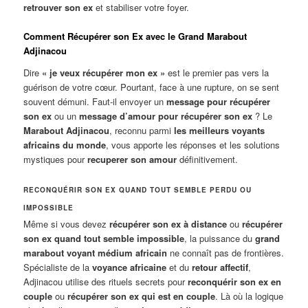
retrouver son ex
et stabiliser votre foyer.
Comment Récupérer son Ex avec le Grand Marabout
Adjinacou
Dire
« je veux récupérer mon ex »
est le premier pas vers la
guérison de votre cœur. Pourtant, face à une rupture, on se sent
souvent démuni. Faut-il envoyer un
message pour récupérer
son ex
ou un
message d’amour pour récupérer son ex
? Le
Marabout Adjinacou
, reconnu parmi
les meilleurs voyants
africains du monde
, vous apporte les réponses et les solutions
mystiques pour
recuperer son amour
définitivement.
RECONQUÉRIR SON EX QUAND TOUT SEMBLE PERDU OU
IMPOSSIBLE
Même si vous devez
récupérer son ex à distance
ou
récupérer
son ex quand tout semble impossible
, la puissance du
grand
marabout voyant médium africain
ne connaît pas de frontières.
Spécialiste de la
voyance africaine
et du
retour affectif
,
Adjinacou utilise des rituels secrets pour
reconquérir son ex en
couple
ou
récupérer son ex qui est en couple
. Là où la logique