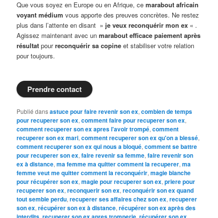
Que vous soyez en Europe ou en Afrique, ce
marabout africain
voyant médium
vous apporte des preuves concrètes. Ne restez
plus dans l’attente en disant »
je veux reconquérir mon ex
« .
Agissez maintenant avec un
marabout efficace paiement après
résultat
pour
reconquérir sa copine
et stabiliser votre relation
pour toujours.
Prendre contact
Publié dans
astuce pour faire revenir son ex
,
combien de temps
pour recuperer son ex
,
comment faire pour recuperer son ex
,
comment recuperer son ex apres l'avoir trompé
,
comment
recuperer son ex mari
,
comment recuperer son ex qu'on a blessé
,
comment recuperer son ex qui nous a bloqué
,
comment se battre
pour recuperer son ex
,
faire revenir sa femme
,
faire revenir son
ex à distance
,
ma femme ma quitter comment la recuperer
,
ma
femme veut me quitter comment la reconquérir
,
magie blanche
pour récupérer son ex
,
magie pour recuperer son ex
,
priere pour
recuperer son ex
,
reconquerir son ex
,
reconquérir son ex quand
tout semble perdu
,
recuperer ses affaires chez son ex
,
recuperer
son ex
,
récupérer son ex à distance
,
récupérer son ex après des
interdits
,
recuperer son ex apres tromperie
,
récupérer son ex