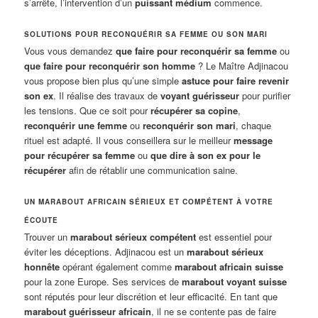
s’arrête, l’intervention d’un
puissant médium
commence.
SOLUTIONS POUR RECONQUÉRIR SA FEMME OU SON MARI
Vous vous demandez
que faire pour reconquérir sa femme
ou
que faire pour reconquérir son homme
? Le Maître Adjinacou
vous propose bien plus qu’une simple
astuce pour faire revenir
son ex
. Il réalise des travaux de
voyant guérisseur
pour purifier
les tensions. Que ce soit pour
récupérer sa copine
,
reconquérir une femme
ou
reconquérir son mari
, chaque
rituel est adapté. Il vous conseillera sur le meilleur
message
pour récupérer sa femme
ou
que dire à son ex pour le
récupérer
afin de rétablir une communication saine.
UN MARABOUT AFRICAIN SÉRIEUX ET COMPÉTENT À VOTRE
ÉCOUTE
Trouver un
marabout sérieux compétent
est essentiel pour
éviter les déceptions. Adjinacou est un
marabout sérieux
honnête
opérant également comme
marabout africain suisse
pour la zone Europe. Ses services de
marabout voyant suisse
sont réputés pour leur discrétion et leur efficacité. En tant que
marabout guérisseur africain
, il ne se contente pas de faire