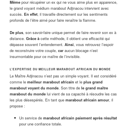
Même
pour récupérer un ex qui ne vous aime plus en apparence,
le grand voyant médium marabout Adjinacou intervient avec
succès.
En effet
, il travaille directement sur les sentiments
profonds de l’être aimé pour faire renaître la flamme.
De plus
, son savoir-faire unique permet de faire revenir son ex à
distance.
Grâce à
cette méthode, il obtient une efficacité qui
dépasse souvent l’entendement.
Ainsi
, vous retrouvez l’espoir
de reconstruire votre couple,
car
aucun blocage n’est
insurmontable pour ce maître de l’invisible.
L’EXPERTISE DU MEILLEUR MARABOUT AFRICAIN DU MONDE
Le Maître Adjinacou n’est pas un simple voyant. Il est considéré
comme le
meilleur marabout africain
et le
plus grand
marabout voyant du monde
. Son titre de
le grand maître
marabout du monde
lui vient de sa capacité à résoudre les cas
les plus désespérés. En tant que
marabout africain amour
, il
propose :
Un service de
marabout africain paiement après résultat
pour une confiance totale.