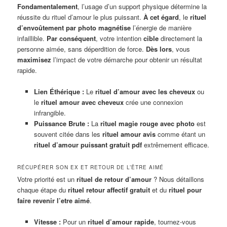
Fondamentalement
, l’usage d’un support physique détermine la
réussite du rituel d’amour le plus puissant.
À cet égard
, le
rituel
d’envoûtement par photo
magnétise
l’énergie de manière
infaillible.
Par conséquent
, votre intention
cible
directement la
personne aimée, sans déperdition de force.
Dès lors
, vous
maximisez
l’impact de votre démarche pour obtenir un résultat
rapide.
Lien Éthérique :
Le
rituel d’amour avec les cheveux
ou
le
rituel amour avec cheveux
crée une connexion
infrangible.
Puissance Brute :
La
rituel magie rouge avec photo
est
souvent citée dans les
rituel amour avis
comme étant un
rituel d’amour puissant gratuit pdf
extrêmement efficace.
RÉCUPÉRER SON EX ET RETOUR DE L’ÊTRE AIMÉ
Votre priorité est un
rituel de retour d’amour
? Nous détaillons
chaque étape du
rituel retour affectif gratuit
et du
rituel pour
faire revenir l’etre aimé
.
Vitesse :
Pour un
rituel d’amour rapide
, tournez-vous