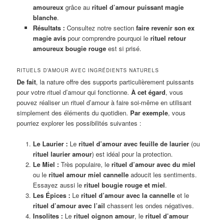
amoureux
grâce au
rituel d’amour puissant magie
blanche
.
Résultats :
Consultez notre section
faire revenir son ex
magie avis
pour comprendre pourquoi le
rituel retour
amoureux bougie rouge
est si prisé.
RITUELS D’AMOUR AVEC INGRÉDIENTS NATURELS
De fait
, la nature offre des supports particulièrement puissants
pour votre rituel d’amour qui fonctionne.
À cet égard
, vous
pouvez réaliser un rituel d’amour à faire soi-même en utilisant
simplement des éléments du quotidien.
Par exemple
, vous
pourriez explorer les possibilités suivantes :
Le Laurier :
Le
rituel d’amour avec feuille de laurier
(ou
rituel laurier amour
) est idéal pour la protection.
Le Miel :
Très populaire, le
rituel d’amour avec du miel
ou le
rituel amour miel cannelle
adoucit les sentiments.
Essayez aussi le
rituel bougie rouge et miel
.
Les Épices :
Le
rituel d’amour avec la cannelle
et le
rituel d’amour avec l’ail
chassent les ondes négatives.
Insolites :
Le
rituel oignon amour
, le
rituel d’amour