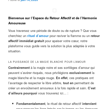
Bienvenue sur l’Espace du Retour Affectif et de l’Harmonie
Amoureuse
Vous traversez une période de doute ou de rupture ? Que vous
cherchiez un
rituel d’amour
pour raviver la flamme ou un
retour
affectif immédiat gratuit
pour apaiser votre cœur, notre
plateforme vous guide vers la solution la plus adaptée à votre
situation
.
LA PUISSANCE DE LA MAGIE BLANCHE POUR L’AMOUR
Contrairement
à la magie noire et ses sortilèges d’amour qui
peuvent s’avérer risqués, nous privilégions
exclusivement
la
magie blanche et la magie rouge.
En effet
, ces pratiques ont
l’avantage de respecter le libre arbitre,
tout en
permettant de
créer un envoûtement amoureux à la fois rapide et sain.
C’est
d’ailleurs pourquoi
vous trouverez ici… :
Fondamentalement
, le rituel de retour affectif
intervient
pour renouer les liens brisés par le temps ou les épreuves.