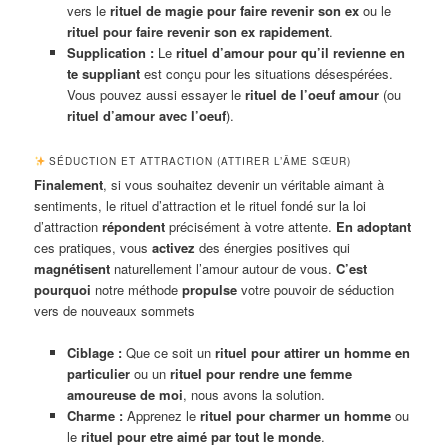
vers le
rituel de magie pour faire revenir son ex
ou le
rituel pour faire revenir son ex rapidement
.
Supplication :
Le
rituel d’amour pour qu’il revienne en
te suppliant
est conçu pour les situations désespérées.
Vous pouvez aussi essayer le
rituel de l’oeuf amour
(ou
rituel d’amour avec l’oeuf
).
SÉDUCTION ET ATTRACTION (ATTIRER L’ÂME SŒUR)
Finalement
, si vous souhaitez devenir un véritable aimant à
sentiments, le rituel d’attraction et le rituel fondé sur la loi
d’attraction
répondent
précisément à votre attente.
En adoptant
ces pratiques, vous
activez
des énergies positives qui
magnétisent
naturellement l’amour autour de vous.
C’est
pourquoi
notre méthode
propulse
votre pouvoir de séduction
vers de nouveaux sommets
Ciblage :
Que ce soit un
rituel pour attirer un homme en
particulier
ou un
rituel pour rendre une femme
amoureuse de moi
, nous avons la solution.
Charme :
Apprenez le
rituel pour charmer un homme
ou
le
rituel pour etre aimé par tout le monde
.