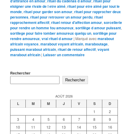
d'attirance en amour
,
rituel du cadenas d amour
,
rituel pour
eloigner une rivale de l etre aimé
,
rituel pour etre aimé par tout le
monde
,
rituel pour garder son amour
,
rituel pour rapprocher deux
personnes
,
rituel pour retrouver un amour perdu
,
rituel
rapprochement affectif
,
rituel retour d'affection amour
,
sorcellerie
pour rendre un homme fou amoureux
,
sortilège d amour puissant
,
sortilege pour faire tomber amoureux quelqu un
,
sortilège pour
rendre amoureux
,
vrai rituel d amour
|
Marqué avec
marabout
africain voyance
,
marabout voyant africain
,
maraboutage
,
puissant marabout africain
,
rituel de retour affectif
,
voyant
marabout africain
|
Laisser un commentaire
Rechercher
Rechercher
AOÛT 2026
L
M
M
J
V
S
D
1
2
3
4
5
6
7
8
9
10
11
12
13
14
15
16