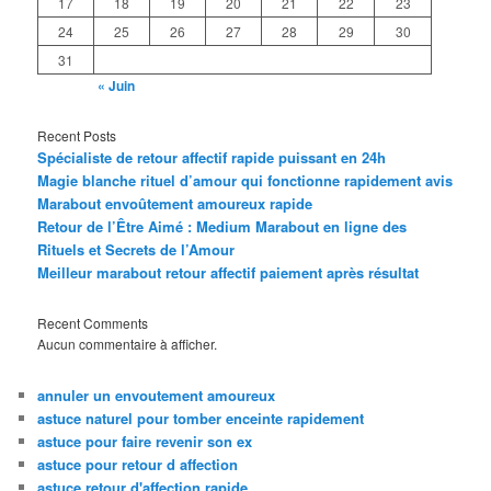
17
18
19
20
21
22
23
24
25
26
27
28
29
30
31
« Juin
Recent Posts
Spécialiste de retour affectif rapide puissant en 24h
Magie blanche rituel d’amour qui fonctionne rapidement avis
Marabout envoûtement amoureux rapide
Retour de l’Être Aimé : Medium Marabout en ligne des
Rituels et Secrets de l’Amour
Meilleur marabout retour affectif paiement après résultat
Recent Comments
Aucun commentaire à afficher.
annuler un envoutement amoureux
astuce naturel pour tomber enceinte rapidement
astuce pour faire revenir son ex
astuce pour retour d affection
astuce retour d'affection rapide