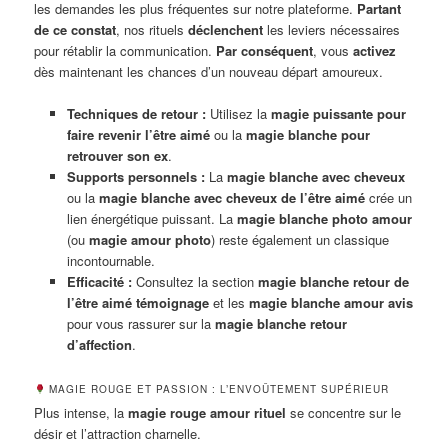
les demandes les plus fréquentes sur notre plateforme.
Partant
de ce constat
, nos rituels
déclenchent
les leviers nécessaires
pour rétablir la communication.
Par conséquent
, vous
activez
dès maintenant les chances d’un nouveau départ amoureux.
Techniques de retour :
Utilisez la
magie puissante pour
faire revenir l’être aimé
ou la
magie blanche pour
retrouver son ex
.
Supports personnels :
La
magie blanche avec cheveux
ou la
magie blanche avec cheveux de l’être aimé
crée un
lien énergétique puissant. La
magie blanche photo amour
(ou
magie amour photo
) reste également un classique
incontournable.
Efficacité :
Consultez la section
magie blanche retour de
l’être aimé témoignage
et les
magie blanche amour avis
pour vous rassurer sur la
magie blanche retour
d’affection
.
MAGIE ROUGE ET PASSION : L’ENVOÛTEMENT SUPÉRIEUR
Plus intense, la
magie rouge amour rituel
se concentre sur le
désir et l’attraction charnelle.