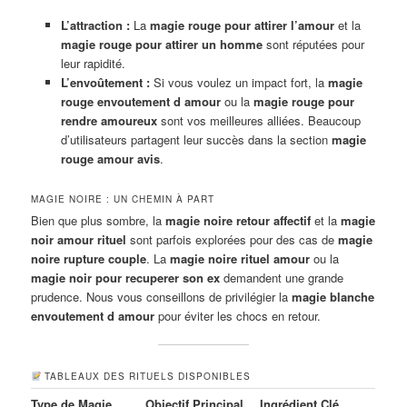
L’attraction :
La
magie rouge pour attirer l’amour
et la
magie rouge pour attirer un homme
sont réputées pour
leur rapidité.
L’envoûtement :
Si vous voulez un impact fort, la
magie
rouge envoutement d amour
ou la
magie rouge pour
rendre amoureux
sont vos meilleures alliées. Beaucoup
d’utilisateurs partagent leur succès dans la section
magie
rouge amour avis
.
MAGIE NOIRE : UN CHEMIN À PART
Bien que plus sombre, la
magie noire retour affectif
et la
magie
noir amour rituel
sont parfois explorées pour des cas de
magie
noire rupture couple
. La
magie noire rituel amour
ou la
magie noir pour recuperer son ex
demandent une grande
prudence. Nous vous conseillons de privilégier la
magie blanche
envoutement d amour
pour éviter les chocs en retour.
TABLEAUX DES RITUELS DISPONIBLES
Type de Magie
Objectif Principal
Ingrédient Clé