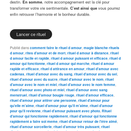
destin.
En somme
, notre accompagnement est la clé pour
transformer votre vie sentimentale.
C’est ainsi que
vous pourrez
enfin retrouver l’harmonie et le bonheur durable.
Lancer ce rituel
Publié dans
comment faire le rituel d amour
,
magie blanche rituels
d amour
,
rites d'amour et de mort
,
rituel d amour à distance
,
rituel
d amour facile et rapide
,
rituel d amour puissant et efficace
,
rituel d
amour qui fonctionne
,
rituel d amour qui marche
,
rituel d amour
rapide et efficace
,
rituel d attirance en amour
,
rituel d'amour avec
cadenas
,
rituel d'amour avec du sang
,
rituel d'amour avec du sel
,
rituel d'amour avec du sucre
,
rituel d'amour avec le nom
,
rituel
d'amour avec le nom et miel
,
rituel d'amour avec le nom femme
,
rituel d'amour avec photo et miel
,
rituel d'amour avec sang
menstruel
,
rituel d'amour bougie rouge
,
rituel d'amour efficace
,
rituel d'amour pour attirer une personne
,
rituel d'amour pour
qu'elle m'aime
,
rituel d'amour pour qu'il m'aime
,
rituel d'amour
pour qu'il revienne
,
rituel d'amour puissant avec photo
,
Rituel
d'amour qui fonctionne rapidement
,
rituel d'amour qui fonctionne
rapidement a faire soi meme
,
rituel d'amour retour de l'être aimé
,
rituel d'amour sorcellerie
,
rituel d'amour très puissant
,
rituel