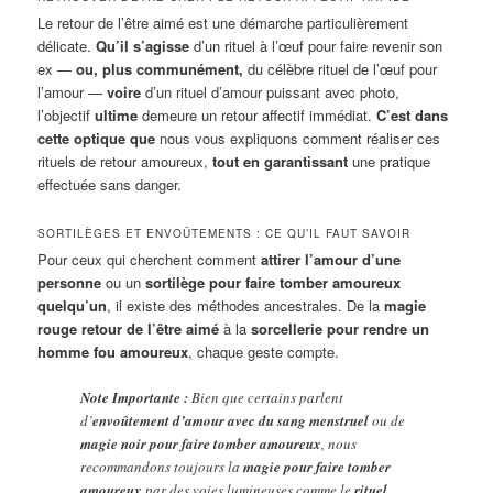
Le retour de l’être aimé est une démarche particulièrement
délicate.
Qu’il s’agisse
d’un rituel à l’œuf pour faire revenir son
ex —
ou, plus communément,
du célèbre rituel de l’œuf pour
l’amour —
voire
d’un rituel d’amour puissant avec photo,
l’objectif
ultime
demeure un retour affectif immédiat.
C’est dans
cette optique que
nous vous expliquons comment réaliser ces
rituels de retour amoureux,
tout en garantissant
une pratique
effectuée sans danger.
SORTILÈGES ET ENVOÛTEMENTS : CE QU’IL FAUT SAVOIR
Pour ceux qui cherchent comment
attirer l’amour d’une
personne
ou un
sortilège pour faire tomber amoureux
quelqu’un
, il existe des méthodes ancestrales. De la
magie
rouge retour de l’être aimé
à la
sorcellerie pour rendre un
homme fou amoureux
, chaque geste compte.
Note Importante :
Bien que certains parlent
d’
envoûtement d’amour avec du sang menstruel
ou de
magie noir pour faire tomber amoureux
, nous
recommandons toujours la
magie pour faire tomber
amoureux
par des voies lumineuses comme le
rituel