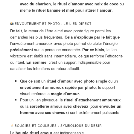
avec du charbon
, le
rituel d’amour avec noix de coco
ou
même le
rituel banane et miel pour attirer l’amour
.
ENVOÛTEMENT ET PHOTO : LE LIEN DIRECT
De fait
, le retour de l’être aimé avec photo figure parmi les
demandes les plus fréquentes.
Cela s’explique par le fait que
l’envoûtement amoureux avec photo permet de cibler l’énergie
précisément
sur la personne concernée.
Par ce biais
, le lien
vibratoire est établi sans intermédiaire, ce qui renforce l’efficacité
du rituel.
En somme
, c’est un support indispensable pour
canaliser les intentions de retour affectif.
Que ce soit un
rituel d’amour avec photo
simple ou un
envoûtement amoureux rapide par photo
, le support
visuel renforce la
magie d’amour
.
Pour un lien physique, le
rituel d’attachement amoureux
ou la
sorcellerie amour avec cheveux
(pour
envouter un
homme avec ses cheveux
) sont extrêmement puissants.
BOUGIES ET COULEURS : SYMBOLIQUE DU DÉSIR
La
bougie rituel amour
est indispensable.