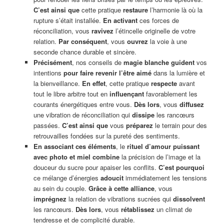
C’est ainsi que
cette pratique
restaure
l’harmonie là où la
rupture s’était installée.
En activant
ces forces de
réconciliation, vous
ravivez
l’étincelle originelle de votre
relation.
Par conséquent
, vous
ouvrez
la voie à une
seconde chance durable et sincère.
Précisément
, nos conseils de
magie blanche
guident
vos
intentions
pour faire revenir l’être aimé
dans la lumière et
la bienveillance.
En effet
, cette pratique
respecte
avant
tout le libre arbitre tout en
influençant
favorablement les
courants énergétiques entre vous.
Dès lors
, vous
diffusez
une vibration de réconciliation qui
dissipe
les rancœurs
passées.
C’est ainsi que
vous
préparez
le terrain pour des
retrouvailles fondées sur la pureté des sentiments.
En associant ces éléments
, le
rituel d’amour puissant
avec photo et miel combine
la précision de l’image et la
douceur du sucre pour apaiser les conflits.
C’est pourquoi
ce mélange d’énergies
adoucit
immédiatement les tensions
au sein du couple.
Grâce à cette alliance
, vous
imprégnez
la relation de vibrations sucrées qui
dissolvent
les rancœurs.
Dès lors
, vous
rétablissez
un climat de
tendresse et de complicité durable.