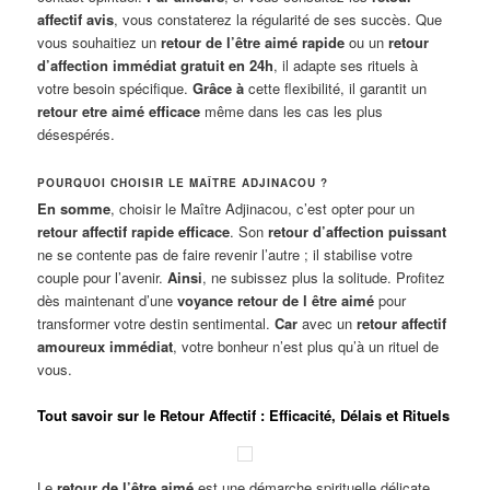
affectif avis
, vous constaterez la régularité de ses succès. Que
vous souhaitiez un
retour de l’être aimé rapide
ou un
retour
d’affection immédiat gratuit en 24h
, il adapte ses rituels à
votre besoin spécifique.
Grâce à
cette flexibilité, il garantit un
retour etre aimé efficace
même dans les cas les plus
désespérés.
POURQUOI CHOISIR LE MAÎTRE ADJINACOU ?
En somme
, choisir le Maître Adjinacou, c’est opter pour un
retour affectif rapide efficace
. Son
retour d’affection puissant
ne se contente pas de faire revenir l’autre ; il stabilise votre
couple pour l’avenir.
Ainsi
, ne subissez plus la solitude. Profitez
dès maintenant d’une
voyance retour de l être aimé
pour
transformer votre destin sentimental.
Car
avec un
retour affectif
amoureux immédiat
, votre bonheur n’est plus qu’à un rituel de
vous.
Tout savoir sur le Retour Affectif : Efficacité, Délais et Rituels
Le
retour de l’être aimé
est une démarche spirituelle délicate