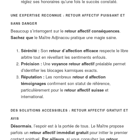
réglez ses honoraires qu’une fois le succès constaté.
UNE EXPERTISE RECONNUE : RETOUR AFFECTIF PUISSANT ET
SANS DANGER
Beaucoup s’interrogent sur le
retour affectif conséquences
.
Sachez que
le Maître Adjinacou pratique une magie saine.
Sérénité :
Son
retour d’affection efficace
respecte le libre
arbitre tout en réveillant les sentiments enfouis.
Précision :
Une
voyance retour affectif
préalable permet
d’identifier les blocages karmiques exacts.
Réputation :
Les nombreux
retour d affection
témoignages
confirment son statut de référence,
particulièrement pour le
retour affectif suisse
et
international.
DES SOLUTIONS ACCESSIBLES : RETOUR AFFECTIF GRATUIT ET
AVIS
Désormais
, l’espoir est à la portée de tous. Le Maître propose
parfois un
retour affectif immédiat gratuit
pour initier le premier
contact spirituel.
Par ailleurs
, si vous consultez les
retour