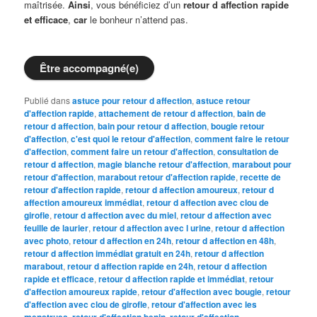
maîtrisée.
Ainsi
, vous bénéficiez d’un
retour d affection rapide
et efficace
,
car
le bonheur n’attend pas.
Être accompagné(e)
Publié dans
astuce pour retour d affection
,
astuce retour
d'affection rapide
,
attachement de retour d affection
,
bain de
retour d affection
,
bain pour retour d affection
,
bougie retour
d'affection
,
c'est quoi le retour d'affection
,
comment faire le retour
d'affection
,
comment faire un retour d'affection
,
consultation de
retour d affection
,
magie blanche retour d'affection
,
marabout pour
retour d'affection
,
marabout retour d'affection rapide
,
recette de
retour d'affection rapide
,
retour d affection amoureux
,
retour d
affection amoureux immédiat
,
retour d affection avec clou de
girofle
,
retour d affection avec du miel
,
retour d affection avec
feuille de laurier
,
retour d affection avec l urine
,
retour d affection
avec photo
,
retour d affection en 24h
,
retour d affection en 48h
,
retour d affection immédiat gratuit en 24h
,
retour d affection
marabout
,
retour d affection rapide en 24h
,
retour d affection
rapide et efficace
,
retour d affection rapide et immédiat
,
retour
d'affection amoureux rapide
,
retour d'affection avec bougie
,
retour
d'affection avec clou de girofle
,
retour d'affection avec les
menstrues
,
retour d'affection benin
,
retour d'affection