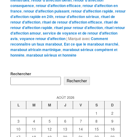
consequence
,
retour d'affection efficace
,
retour d'affection en
france
,
retour d'affection puissant
,
retour d'affection rapide
,
retour
d'affection rapide en 24h
,
retour d'affection sérieux
,
rituel de
retour d'affection
,
rituel de retour d'affection efficace
,
rituel de
retour d'affection rapide
,
rituel pour retour d'affection
,
rituel retour
d'affection amour
,
service de voyance et de retour d'affection
avis
,
voyance retour d'affection
|
Marqué avec
Comment
reconnaître un faux marabout
,
Est ce que le marabout marché
,
marabout africain martinique
,
marabout sérieux compétent et
honnête
,
marabout sérieux et honnête
Rechercher
Rechercher
AOÛT 2026
L
M
M
J
V
S
D
1
2
3
4
5
6
7
8
9
10
11
12
13
14
15
16
17
18
19
20
21
22
23