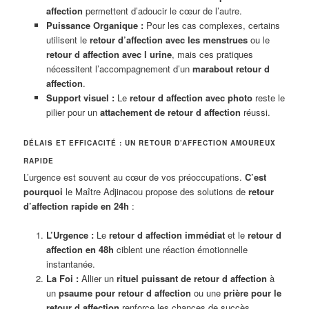
affection
permettent d’adoucir le cœur de l’autre.
Puissance Organique :
Pour les cas complexes, certains
utilisent le
retour d’affection avec les menstrues
ou le
retour d affection avec l urine
, mais ces pratiques
nécessitent l’accompagnement d’un
marabout retour d
affection
.
Support visuel :
Le
retour d affection avec photo
reste le
pilier pour un
attachement de retour d affection
réussi.
DÉLAIS ET EFFICACITÉ : UN RETOUR D’AFFECTION AMOUREUX
RAPIDE
L’urgence est souvent au cœur de vos préoccupations.
C’est
pourquoi
le Maître Adjinacou propose des solutions de
retour
d’affection rapide en 24h
:
L’Urgence :
Le
retour d affection immédiat
et le
retour d
affection en 48h
ciblent une réaction émotionnelle
instantanée.
La Foi :
Allier un
rituel puissant de retour d affection
à
un
psaume pour retour d affection
ou une
prière pour le
retour d affection
renforce les chances de succès.