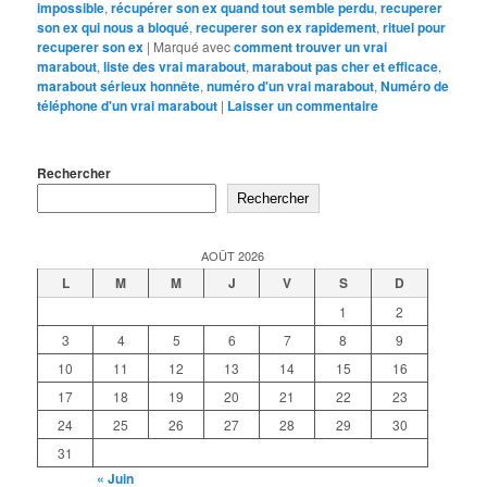
impossible
,
récupérer son ex quand tout semble perdu
,
recuperer
son ex qui nous a bloqué
,
recuperer son ex rapidement
,
rituel pour
recuperer son ex
|
Marqué avec
comment trouver un vrai
marabout
,
liste des vrai marabout
,
marabout pas cher et efficace
,
marabout sérieux honnête
,
numéro d'un vrai marabout
,
Numéro de
téléphone d'un vrai marabout
|
Laisser un commentaire
Rechercher
Rechercher
AOÛT 2026
L
M
M
J
V
S
D
1
2
3
4
5
6
7
8
9
10
11
12
13
14
15
16
17
18
19
20
21
22
23
24
25
26
27
28
29
30
31
« Juin