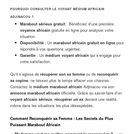
POURQUOI CONSULTER LE VOYANT MÉDIUM AFRICAIN
ADJINACOU ?
Marabout sérieux gratuit
: Bénéficiez d’une première
voyance africain
gratuite en ligne pour analyser votre
situation.
Disponibilité
: Un
marabout africain gratuit en ligne
pour
répondre à vos questions urgentes.
Garantie
: Un
médium voyant africain
qui s’engage pour
votre satisfaction.
Qu’il s’agisse de
récupérer son ex femme
ou de
reconquérir
sa copine
, ne laissez plus le temps effacer vos chances.
Contactez le
médium marabout africain
Adjinacou via son
annonce marabout africain
officielle. Grâce au savoir-faire d’un
voyant africain sérieux
,
récupérer un ex
devient une réalité,
même dans les situations les plus désespérées.
Comment Reconquérir sa Femme : Les Secrets du Plus
Puissant Marabout Africain
»
Ma femme veut me quitter, comment la reconquérir ?
» ou