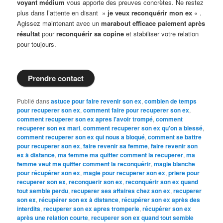
voyant médium
vous apporte des preuves concrètes. Ne restez
plus dans l’attente en disant »
je veux reconquérir mon ex
« .
Agissez maintenant avec un
marabout efficace paiement après
résultat
pour
reconquérir sa copine
et stabiliser votre relation
pour toujours.
Prendre contact
Publié dans
astuce pour faire revenir son ex
,
combien de temps
pour recuperer son ex
,
comment faire pour recuperer son ex
,
comment recuperer son ex apres l'avoir trompé
,
comment
recuperer son ex mari
,
comment recuperer son ex qu'on a blessé
,
comment recuperer son ex qui nous a bloqué
,
comment se battre
pour recuperer son ex
,
faire revenir sa femme
,
faire revenir son
ex à distance
,
ma femme ma quitter comment la recuperer
,
ma
femme veut me quitter comment la reconquérir
,
magie blanche
pour récupérer son ex
,
magie pour recuperer son ex
,
priere pour
recuperer son ex
,
reconquerir son ex
,
reconquérir son ex quand
tout semble perdu
,
recuperer ses affaires chez son ex
,
recuperer
son ex
,
récupérer son ex à distance
,
récupérer son ex après des
interdits
,
recuperer son ex apres tromperie
,
récupérer son ex
après une relation courte
,
recuperer son ex quand tout semble