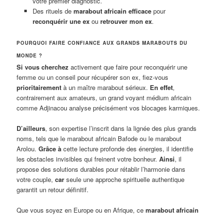
votre premier diagnostic.
Des rituels de
marabout africain efficace
pour
reconquérir une ex
ou
retrouver mon ex
.
POURQUOI FAIRE CONFIANCE AUX GRANDS MARABOUTS DU
MONDE ?
Si vous cherchez
activement que faire pour reconquérir une
femme ou un conseil pour récupérer son ex, fiez-vous
prioritairement
à un maître marabout sérieux.
En effet
,
contrairement aux amateurs, un grand voyant médium africain
comme Adjinacou analyse précisément vos blocages karmiques.
D’ailleurs
, son expertise l’inscrit dans la lignée des plus grands
noms, tels que le marabout africain Bafode ou le marabout
Arolou.
Grâce à
cette lecture profonde des énergies, il identifie
les obstacles invisibles qui freinent votre bonheur.
Ainsi
, il
propose des solutions durables pour rétablir l’harmonie dans
votre couple,
car
seule une approche spirituelle authentique
garantit un retour définitif.
Que vous soyez en Europe ou en Afrique, ce
marabout africain