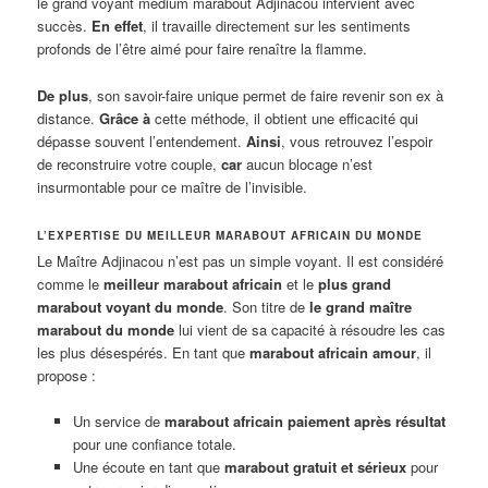
le grand voyant médium marabout Adjinacou intervient avec
succès.
En effet
, il travaille directement sur les sentiments
profonds de l’être aimé pour faire renaître la flamme.
De plus
, son savoir-faire unique permet de faire revenir son ex à
distance.
Grâce à
cette méthode, il obtient une efficacité qui
dépasse souvent l’entendement.
Ainsi
, vous retrouvez l’espoir
de reconstruire votre couple,
car
aucun blocage n’est
insurmontable pour ce maître de l’invisible.
L’EXPERTISE DU MEILLEUR MARABOUT AFRICAIN DU MONDE
Le Maître Adjinacou n’est pas un simple voyant. Il est considéré
comme le
meilleur marabout africain
et le
plus grand
marabout voyant du monde
. Son titre de
le grand maître
marabout du monde
lui vient de sa capacité à résoudre les cas
les plus désespérés. En tant que
marabout africain amour
, il
propose :
Un service de
marabout africain paiement après résultat
pour une confiance totale.
Une écoute en tant que
marabout gratuit et sérieux
pour