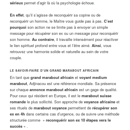
sérieux
permet d’agir là où la psychologie échoue
.
En effet
, qu’il s’agisse de reconquérir sa copine ou de
reconquérir un homme, le Maître vous guide pas à pas.
C’est
pourquoi
son action ne se limite pas à envoyer un simple
message pour récupérer son ex ou un message pour reconquérir
son homme.
Au contraire
, il travaille intensément pour réactiver
le lien spirituel profond entre vous et l’être aimé.
Ainsi
, vous
retrouvez une harmonie solide et naturelle au sein de votre
couple.
LE SAVOIR-FAIRE D’UN GRAND MARABOUT AFRICAIN
En tant que
grand marabout africain
et
voyant medium
marabout
, Adjinacou est une référence mondiale. Sa présence
sur chaque
annonce marabout africain
est un gage de qualité.
Pour ceux qui résident en Europe, il est le
marabout suisse
romande
le plus sollicité. Son approche de
voyance africaine
et
ses rituels de
marabout voyance
permettent de
récupérer son
ex en 4h
dans certains cas d’urgence, ou de suivre une méthode
structurée comme »
reconquérir son ex 10 étapes vers le
succès
« .