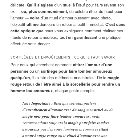
délicate.
Qu’il s’agisse
d’un rituel à l’œuf pour faire revenir son
ex —
ou, plus communément,
du célèbre rituel de l’œuf pour
l’amour —
voire
d’un rituel d’amour puissant avec photo,
l’objectif
ultime
demeure un retour affectif immédiat.
C’est dans
cette optique que
nous vous expliquons comment réaliser ces
rituels de retour amoureux,
tout en garantissant
une pratique
effectuée sans danger.
SORTILÈGES ET ENVOÛTEMENTS : CE QU’IL FAUT SAVOIR
Pour ceux qui cherchent comment
attirer l’amour d’une
personne
ou un
sortilège pour faire tomber amoureux
quelqu’un
, il existe des méthodes ancestrales. De la
magie
rouge retour de l’être aimé
à la
sorcellerie pour rendre un
homme fou amoureux
, chaque geste compte.
Note Importante :
Bien que certains parlent
d’
envoûtement d’amour avec du sang menstruel
ou de
magie noir pour faire tomber amoureux
, nous
recommandons toujours la
magie pour faire tomber
amoureux
par des voies lumineuses comme le
rituel
amour bougie rouge
ou le
rituel d’amour avec une