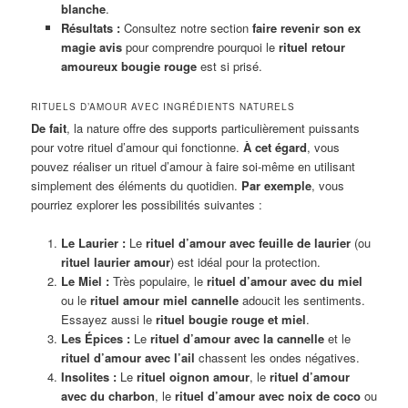
blanche
.
Résultats :
Consultez notre section
faire revenir son ex
magie avis
pour comprendre pourquoi le
rituel retour
amoureux bougie rouge
est si prisé.
RITUELS D’AMOUR AVEC INGRÉDIENTS NATURELS
De fait
, la nature offre des supports particulièrement puissants
pour votre rituel d’amour qui fonctionne.
À cet égard
, vous
pouvez réaliser un rituel d’amour à faire soi-même en utilisant
simplement des éléments du quotidien.
Par exemple
, vous
pourriez explorer les possibilités suivantes :
Le Laurier :
Le
rituel d’amour avec feuille de laurier
(ou
rituel laurier amour
) est idéal pour la protection.
Le Miel :
Très populaire, le
rituel d’amour avec du miel
ou le
rituel amour miel cannelle
adoucit les sentiments.
Essayez aussi le
rituel bougie rouge et miel
.
Les Épices :
Le
rituel d’amour avec la cannelle
et le
rituel d’amour avec l’ail
chassent les ondes négatives.
Insolites :
Le
rituel oignon amour
, le
rituel d’amour
avec du charbon
, le
rituel d’amour avec noix de coco
ou