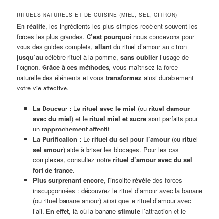
RITUELS NATURELS ET DE CUISINE (MIEL, SEL, CITRON)
En réalité
, les ingrédients les plus simples recèlent souvent les
forces les plus grandes.
C’est pourquoi
nous concevons pour
vous des guides complets,
allant
du rituel d’amour au citron
jusqu’au
célèbre rituel à la pomme,
sans oublier
l’usage de
l’oignon.
Grâce à ces méthodes
, vous maîtrisez la force
naturelle des éléments et vous
transformez
ainsi durablement
votre vie affective.
La Douceur :
Le
rituel avec le miel
(ou
rituel damour
avec du miel
) et le
rituel miel et sucre
sont parfaits pour
un
rapprochement affectif
.
La Purification :
Le
rituel du sel pour l’amour
(ou
rituel
sel amour
) aide à briser les blocages. Pour les cas
complexes, consultez notre
rituel d’amour avec du sel
fort de france
.
Plus surprenant encore
, l’insolite
révèle
des forces
insoupçonnées : découvrez le rituel d’amour avec la banane
(ou rituel banane amour) ainsi que le rituel d’amour avec
l’ail.
En effet
, là où la banane
stimule
l’attraction et le