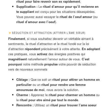
rituel pour faire revenir son ex rapidement
.
Supplication :
Le
rituel d’amour pour qu’il revienne en
te suppliant
est conçu pour les situations désespérées.
Vous pouvez aussi essayer le
rituel de l’oeuf amour
(ou
rituel d’amour avec l’oeuf
).
SÉDUCTION ET ATTRACTION (ATTIRER L’ÂME SŒUR)
Finalement
, si vous souhaitez devenir un véritable aimant à
sentiments, le rituel d’attraction et le rituel fondé sur la loi
d’attraction
répondent
précisément à votre attente.
En adoptant
ces pratiques, vous
activez
des énergies positives qui
magnétisent
naturellement l’amour autour de vous.
C’est
pourquoi
notre méthode
propulse
votre pouvoir de séduction
vers de nouveaux sommets
Ciblage :
Que ce soit un
rituel pour attirer un homme en
particulier
ou un
rituel pour rendre une femme
amoureuse de moi
, nous avons la solution.
Charme :
Apprenez le
rituel pour charmer un homme
ou
le
rituel pour etre aimé par tout le monde
.
Rencontre :
Utilisez un
rituel pour trouver l’ame soeur