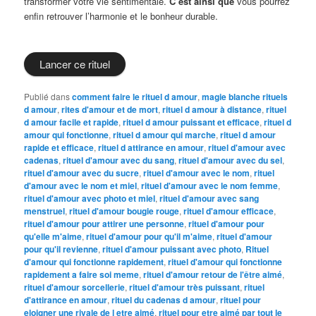
transformer votre vie sentimentale.
C’est ainsi que
vous pourrez
enfin retrouver l’harmonie et le bonheur durable.
Lancer ce rituel
Publié dans
comment faire le rituel d amour
,
magie blanche rituels
d amour
,
rites d'amour et de mort
,
rituel d amour à distance
,
rituel
d amour facile et rapide
,
rituel d amour puissant et efficace
,
rituel d
amour qui fonctionne
,
rituel d amour qui marche
,
rituel d amour
rapide et efficace
,
rituel d attirance en amour
,
rituel d'amour avec
cadenas
,
rituel d'amour avec du sang
,
rituel d'amour avec du sel
,
rituel d'amour avec du sucre
,
rituel d'amour avec le nom
,
rituel
d'amour avec le nom et miel
,
rituel d'amour avec le nom femme
,
rituel d'amour avec photo et miel
,
rituel d'amour avec sang
menstruel
,
rituel d'amour bougie rouge
,
rituel d'amour efficace
,
rituel d'amour pour attirer une personne
,
rituel d'amour pour
qu'elle m'aime
,
rituel d'amour pour qu'il m'aime
,
rituel d'amour
pour qu'il revienne
,
rituel d'amour puissant avec photo
,
Rituel
d'amour qui fonctionne rapidement
,
rituel d'amour qui fonctionne
rapidement a faire soi meme
,
rituel d'amour retour de l'être aimé
,
rituel d'amour sorcellerie
,
rituel d'amour très puissant
,
rituel
d'attirance en amour
,
rituel du cadenas d amour
,
rituel pour
eloigner une rivale de l etre aimé
,
rituel pour etre aimé par tout le