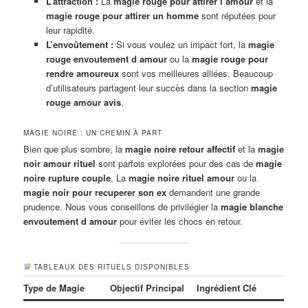
L’attraction :
La
magie rouge pour attirer l’amour
et la
magie rouge pour attirer un homme
sont réputées pour
leur rapidité.
L’envoûtement :
Si vous voulez un impact fort, la
magie
rouge envoutement d amour
ou la
magie rouge pour
rendre amoureux
sont vos meilleures alliées. Beaucoup
d’utilisateurs partagent leur succès dans la section
magie
rouge amour avis
.
MAGIE NOIRE : UN CHEMIN À PART
Bien que plus sombre, la
magie noire retour affectif
et la
magie
noir amour rituel
sont parfois explorées pour des cas de
magie
noire rupture couple
. La
magie noire rituel amour
ou la
magie noir pour recuperer son ex
demandent une grande
prudence. Nous vous conseillons de privilégier la
magie blanche
envoutement d amour
pour éviter les chocs en retour.
TABLEAUX DES RITUELS DISPONIBLES
Type de Magie
Objectif Principal
Ingrédient Clé