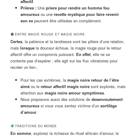
affectif
.
Prières :
Une
priere pour rendre un homme fou
amoureux
ou une
recette mystique pour faire revenir
son ex
peuvent être utilisées en complément.
ENTRE MAGIE ROUGE ET MAGIE NOIRE
Certes
, la patience et la tendresse sont les piliers d’une relation,
mais
lorsque
la douceur échoue, la magie rouge pour le retour
affectif offre un compromis puissant.
En effet
, elle ne se
contente pas d’espérer ; elle agit sur les flux vibratoires pour
recréer un lien..
Pour les cas extrêmes, la
magie noire retour de l’être
aimé
ou le
retour affectif magie noire
sont explorés, mais
attention aux
magie noire amour symptômes
.
Nous proposons aussi des solutions de
desenvoutement
amoureux
si vous vous sentez victime d’un
sortilège
d’amour
.
TRADITIONS DU MONDE
En somme
, explorez la richesse du rituel africain d’amour, la