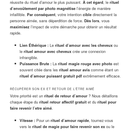
réussite du rituel d’amour le plus puissant.
À cet égard
, le
rituel
d’envoûtement par photo
magnétise
l’énergie de manière
infaillible.
Par conséquent
, votre intention
cible
directement la
personne aimée, sans déperdition de force.
Dès lors
, vous
maximisez
l’impact de votre démarche pour obtenir un résultat
rapide.
Lien Éthérique :
Le
rituel d’amour avec les cheveux
ou
le
rituel amour avec cheveux
crée une connexion
infrangible.
Puissance Brute :
La
rituel magie rouge avec photo
est
souvent citée dans les
rituel amour avis
comme étant un
rituel d’amour puissant gratuit pdf
extrêmement efficace.
RÉCUPÉRER SON EX ET RETOUR DE L’ÊTRE AIMÉ
Votre priorité est un
rituel de retour d’amour
? Nous détaillons
chaque étape du
rituel retour affectif gratuit
et du
rituel pour
faire revenir l’etre aimé
.
Vitesse :
Pour un
rituel d’amour rapide
, tournez-vous
vers le
rituel de magie pour faire revenir son ex
ou le