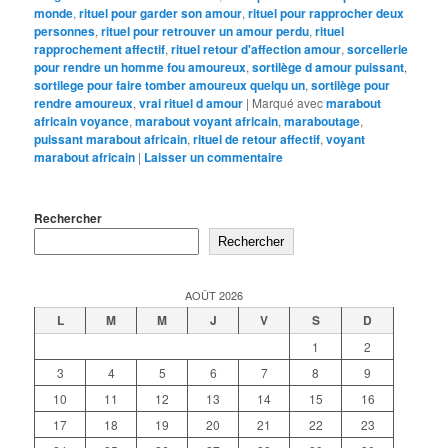
monde
,
rituel pour garder son amour
,
rituel pour rapprocher deux
personnes
,
rituel pour retrouver un amour perdu
,
rituel
rapprochement affectif
,
rituel retour d'affection amour
,
sorcellerie
pour rendre un homme fou amoureux
,
sortilège d amour puissant
,
sortilege pour faire tomber amoureux quelqu un
,
sortilège pour
rendre amoureux
,
vrai rituel d amour
|
Marqué avec
marabout
africain voyance
,
marabout voyant africain
,
maraboutage
,
puissant marabout africain
,
rituel de retour affectif
,
voyant
marabout africain
|
Laisser un commentaire
Rechercher
Rechercher
AOÛT 2026
L
M
M
J
V
S
D
1
2
3
4
5
6
7
8
9
10
11
12
13
14
15
16
17
18
19
20
21
22
23