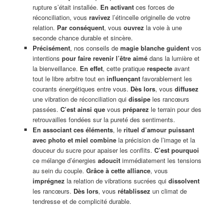
rupture s’était installée.
En activant
ces forces de
réconciliation, vous
ravivez
l’étincelle originelle de votre
relation.
Par conséquent
, vous
ouvrez
la voie à une
seconde chance durable et sincère.
Précisément
, nos conseils de
magie blanche
guident
vos
intentions
pour faire revenir l’être aimé
dans la lumière et
la bienveillance.
En effet
, cette pratique
respecte
avant
tout le libre arbitre tout en
influençant
favorablement les
courants énergétiques entre vous.
Dès lors
, vous
diffusez
une vibration de réconciliation qui
dissipe
les rancœurs
passées.
C’est ainsi que
vous
préparez
le terrain pour des
retrouvailles fondées sur la pureté des sentiments.
En associant ces éléments
, le
rituel d’amour puissant
avec photo et miel combine
la précision de l’image et la
douceur du sucre pour apaiser les conflits.
C’est pourquoi
ce mélange d’énergies
adoucit
immédiatement les tensions
au sein du couple.
Grâce à cette alliance
, vous
imprégnez
la relation de vibrations sucrées qui
dissolvent
les rancœurs.
Dès lors
, vous
rétablissez
un climat de
tendresse et de complicité durable.