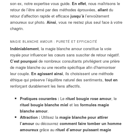
son ex, notre expertise vous guide.
En effet
, nous maîtrisons le
retour de l’être aimé par des méthodes éprouvées,
allant
du
retour d’affection rapide et efficace
jusqu’à
l’envoûtement
amoureux sur photo.
Ainsi
, vous ne restez plus seul face à votre
chagrin.
MAGIE BLANCHE AMOUR : PURETÉ ET EFFICACITÉ
Indéniablement
, la magie blanche amour constitue la voie
royale pour influencer les cœurs sans susciter de retour négatif.
C’est pourquoi
de nombreux consultants privilégient une prière
de magie blanche ou une recette spécifique afin d’harmoniser
leur couple.
En agissant ainsi
, ils choisissent une méthode
éthique qui préserve l’équilibre naturel des sentiments,
tout en
renforçant durablement les liens affectifs.
Pratiques courantes :
Le
rituel bougie rose amour
, le
rituel bougie blanche miel
et les
formules magie
blanche amour
.
Attraction :
Utilisez la
magie blanche pour attirer
l’amour
ou découvrez
comment faire tomber un homme
amoureux
grâce au
rituel d’amour puissant magie