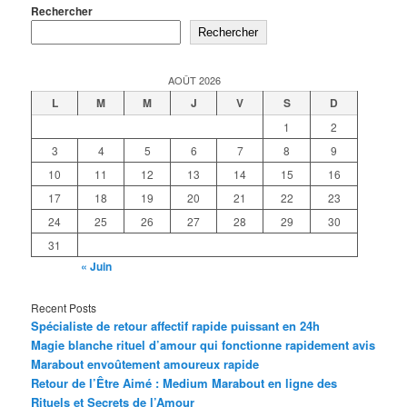
Rechercher
Rechercher
AOÛT 2026
L
M
M
J
V
S
D
1
2
3
4
5
6
7
8
9
10
11
12
13
14
15
16
17
18
19
20
21
22
23
24
25
26
27
28
29
30
31
« Juin
Recent Posts
Spécialiste de retour affectif rapide puissant en 24h
Magie blanche rituel d’amour qui fonctionne rapidement avis
Marabout envoûtement amoureux rapide
Retour de l’Être Aimé : Medium Marabout en ligne des
Rituels et Secrets de l’Amour