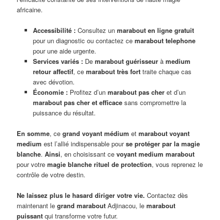
africaine.
Accessibilité :
Consultez un
marabout en ligne gratuit
pour un diagnostic ou contactez ce
marabout telephone
pour une aide urgente.
Services variés :
De
marabout guérisseur
à
medium
retour affectif
, ce
marabout très fort
traite chaque cas
avec dévotion.
Économie :
Profitez d’un
marabout pas cher
et d’un
marabout pas cher et efficace
sans compromettre la
puissance du résultat.
En somme
, ce
grand voyant médium
et
marabout voyant
medium
est l’allié indispensable pour
se protéger par la magie
blanche
.
Ainsi
, en choisissant ce
voyant medium marabout
pour votre
magie blanche rituel de protection
, vous reprenez le
contrôle de votre destin.
Ne laissez plus le hasard diriger votre vie.
Contactez dès
maintenant le
grand marabout
Adjinacou, le
marabout
puissant
qui transforme votre futur.