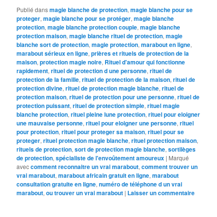
Publié dans
magie blanche de protection
,
magie blanche pour se
proteger
,
magie blanche pour se protéger
,
magie blanche
protection
,
magie blanche protection couple
,
magie blanche
protection maison
,
magie blanche rituel de protection
,
magie
blanche sort de protection
,
magie protection
,
marabout en ligne
,
marabout sérieux en ligne
,
prières et rituels de protection de la
maison
,
protection magie noire
,
Rituel d'amour qui fonctionne
rapidement
,
rituel de protection d une personne
,
rituel de
protection de la famille
,
rituel de protection de la maison
,
rituel de
protection divine
,
rituel de protection magie blanche
,
rituel de
protection maison
,
rituel de protection pour une personne
,
rituel de
protection puissant
,
rituel de protection simple
,
rituel magie
blanche protection
,
rituel pleine lune protection
,
rituel pour eloigner
une mauvaise personne
,
rituel pour eloigner une personne
,
rituel
pour protection
,
rituel pour proteger sa maison
,
rituel pour se
proteger
,
rituel protection magie blanche
,
rituel protection maison
,
rituels de protection
,
sort de protection magie blanche
,
sortilèges
de protection
,
spécialiste de l'envoûtement amoureux
|
Marqué
avec
comment reconnaitre un vrai marabout
,
comment trouver un
vrai marabout
,
marabout africain gratuit en ligne
,
marabout
consultation gratuite en ligne
,
numéro de téléphone d un vrai
marabout
,
ou trouver un vrai marabout
|
Laisser un commentaire