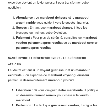
expertise devient un levier puissant pour transformer votre
quotidien..
Abondance :
Le
marabout richesse
et le
marabout
argent rapide
vous guident vers le succès financier.
Succès :
En tant que
marabout chance
, il lève les
blocages qui freinent votre évolution.
Paiement :
Pour plus de sérénité, consultez ce
marabout
vaudou paiement apres resultat
ou ce
marabout sorcier
paiement apres resultat
.
SANTÉ DIVINE ET DÉSENVOÛTEMENT : LE GUÉRISSEUR
AFRICAIN
Le Maître est aussi un
voyant guerisseur
et un
marabout
exorciste
. Son expertise de
marabout voyant guérisseur
permet un
désenvoûtement marabout
profond.
Libération :
Si vous craignez d’
etre marabouté
, il pratique
un
desenvoutement serieux
pour chasser le
vaudou
marabout
.
Protection :
En tant que
guérisseur vaudou
, il soigne les