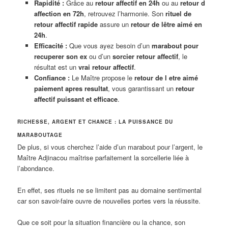
Rapidité :
Grâce au
retour affectif en 24h
ou au
retour d
affection en 72h
, retrouvez l’harmonie. Son
rituel de
retour affectif rapide
assure un
retour de lêtre aimé en
24h
.
Efficacité :
Que vous ayez besoin d’un
marabout pour
recuperer son ex
ou d’un
sorcier retour affectif
, le
résultat est un
vrai retour affectif
.
Confiance :
Le Maître propose le
retour de l etre aimé
paiement apres resultat
, vous garantissant un
retour
affectif puissant et efficace
.
RICHESSE, ARGENT ET CHANCE : LA PUISSANCE DU
MARABOUTAGE
De plus, si vous cherchez l’aide d’un marabout pour l’argent, le
Maître Adjinacou maîtrise parfaitement la sorcellerie liée à
l’abondance.
En effet, ses rituels ne se limitent pas au domaine sentimental
car son savoir-faire ouvre de nouvelles portes vers la réussite.
Que ce soit pour la situation financière ou la chance, son