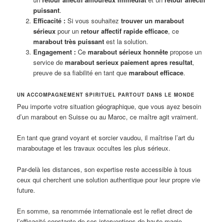
puissant
.
Efficacité :
Si vous souhaitez
trouver un marabout
sérieux
pour un
retour affectif rapide efficace
, ce
marabout très puissant
est la solution.
Engagement :
Ce
marabout sérieux honnête
propose un
service de
marabout serieux paiement apres resultat
,
preuve de sa fiabilité en tant que
marabout efficace
.
UN ACCOMPAGNEMENT SPIRITUEL PARTOUT DANS LE MONDE
Peu importe votre situation géographique, que vous ayez besoin
d’un marabout en Suisse ou au Maroc, ce maître agit vraiment.
En tant que grand voyant et sorcier vaudou, il maîtrise l’art du
maraboutage et les travaux occultes les plus sérieux.
Par-delà les distances, son expertise reste accessible à tous
ceux qui cherchent une solution authentique pour leur propre vie
future.
En somme, sa renommée internationale est le reflet direct de
l’efficacité constante de ses interventions de haute magie