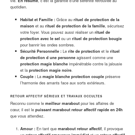
vie.
En résumé
, c’est la garantie d’une sérénité retrouvée au
quotidien.
Habitat et Famille :
Grâce au
rituel de protection de la
maison
et au
rituel de protection de la famille
, sécurisez
votre foyer. Vous pouvez aussi réaliser un
rituel de
protection avec le sel
ou un
rituel de protection bougie
pour bannir les ondes sombres.
Sécurité Personnelle :
Le
rite de protection
et le
rituel
de protection d une personne
agissent comme une
protection magie blanche
impénétrable contre la jalousie
et la
protection magie noire
.
Couple :
La
magie blanche protection couple
préserve
l’harmonie des amants face aux sorts extérieurs.
RETOUR AFFECTIF SÉRIEUX ET TRAVAUX OCCULTES
Reconnu comme le
meilleur marabout
pour les affaires de
cœur, il est le
puissant marabout retour affectif rapide en 24h
que vous attendiez.
Amour :
En tant que
marabout retour affectif
, il provoque
un
retour affectif amoureux immédiat
et un
retour affectif