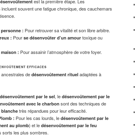
désenvoûtement
est la première étape. Les
s
incluent souvent une fatigue chronique, des cauchemars
résence.
 personne :
Pour retrouver sa vitalité et son libre arbitre.
eux :
Pour
se désenvoûter d’un amour
toxique ou
 maison :
Pour assainir l’atmosphère de votre foyer.
SENVOÛTEMENT EFFICACES
s ancestrales de
désenvoûtement rituel
adaptées à
désenvoûtement par le sel
, le
désenvoûtement par le
nvoûtement avec le charbon
sont des techniques de
 blanche
très répandues pour leur efficacité.
 Plomb :
Pour les cas lourds, le
désenvoûtement par le
ent au plomb
) et le
désenvoûtement par le feu
s sorts les plus sombres.