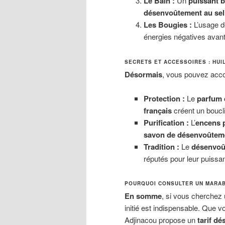
Le Bain :
Un
puissant 
désenvoûtement au sel
Les Bougies :
L’usage d
énergies négatives avant 
SECRETS ET ACCESSOIRES : HUI
Désormais
, vous pouvez acco
Protection :
Le
parfum 
français
créent un boucli
Purification :
L’
encens 
savon de désenvoûtem
Tradition :
Le
désenvoût
réputés pour leur puissa
POURQUOI CONSULTER UN MARA
En somme
, si vous cherchez
initié est indispensable. Que 
Adjinacou propose un
tarif d