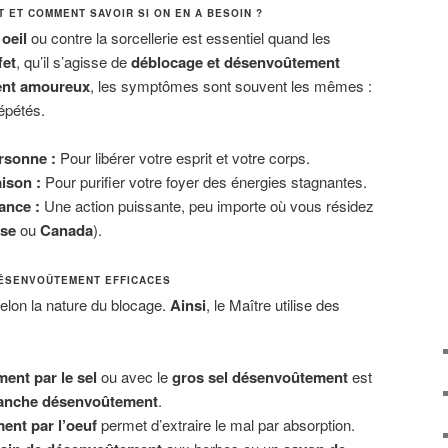
 ET COMMENT SAVOIR SI ON EN A BESOIN ?
oeil
ou contre la sorcellerie est essentiel quand les
fet
, qu’il s’agisse de
déblocage et désenvoûtement
nt amoureux
, les symptômes sont souvent les mêmes :
épétés.
rsonne :
Pour libérer votre esprit et votre corps.
ison :
Pour purifier votre foyer des énergies stagnantes.
ance :
Une action puissante, peu importe où vous résidez
se
ou
Canada
).
DÉSENVOÛTEMENT EFFICACES
selon la nature du blocage.
Ainsi
, le Maître utilise des
ent par le sel
ou avec le
gros sel désenvoûtement
est
anche désenvoûtement
.
nt par l’oeuf
permet d’extraire le mal par absorption.