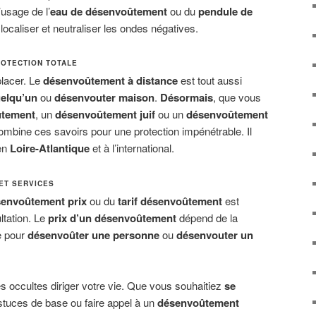
’usage de l’
eau de désenvoûtement
ou du
pendule de
localiser et neutraliser les ondes négatives.
ROTECTION TOTALE
placer. Le
désenvoûtement à distance
est tout aussi
elqu’un
ou
désenvouter maison
.
Désormais
, que vous
ûtement
, un
désenvoûtement juif
ou un
désenvoûtement
combine ces savoirs pour une protection impénétrable. Il
 en
Loire-Atlantique
et à l’international.
ET SERVICES
envoûtement prix
ou du
tarif désenvoûtement
est
ltation. Le
prix d’un désenvoûtement
dépend de la
e pour
désenvoûter une personne
ou
désenvouter un
ces occultes diriger votre vie. Que vous souhaitiez
se
tuces de base ou faire appel à un
désenvoûtement