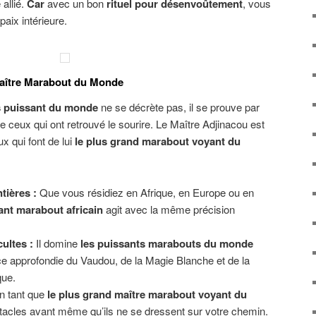
 allié.
Car
avec un bon
rituel pour désenvoûtement
, vous
paix intérieure.
Maître Marabout du Monde
s puissant du monde
ne se décrète pas, il se prouve par
 de ceux qui ont retrouvé le sourire. Le Maître Adjinacou est
x qui font de lui
le plus grand marabout voyant du
tières :
Que vous résidiez en Afrique, en Europe ou en
ant marabout africain
agit avec la même précision
ultes :
Il domine
les puissants marabouts du monde
e approfondie du Vaudou, de la Magie Blanche et de la
que.
 tant que
le plus grand maître marabout voyant du
obstacles avant même qu’ils ne se dressent sur votre chemin.