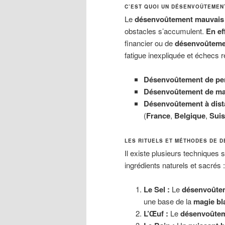
C’EST QUOI UN DÉSENVOÛTEMENT
Le
désenvoûtement mauvais 
obstacles s’accumulent.
En ef
financier ou de
désenvoûteme
fatigue inexpliquée et échecs r
Désenvoûtement de pe
Désenvoûtement de ma
Désenvoûtement à dist
(
France
,
Belgique
,
Suis
LES RITUELS ET MÉTHODES DE 
Il existe plusieurs techniques 
ingrédients naturels et sacrés :
Le Sel :
Le
désenvoûtem
une base de la
magie bl
L’Œuf :
Le
désenvoûteme