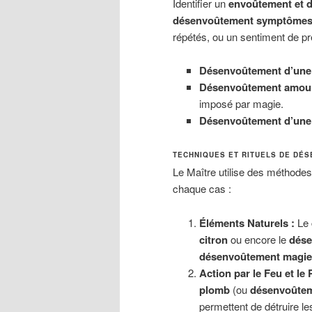
Identifier un
envoûtement et 
désenvoûtement symptôme
répétés, ou un sentiment de p
Désenvoûtement d’une
Désenvoûtement amour
imposé par magie.
Désenvoûtement d’une
TECHNIQUES ET RITUELS DE DÉ
Le Maître utilise des méthode
chaque cas :
Éléments Naturels :
Le
citron
ou encore le
dése
désenvoûtement magie
Action par le Feu et le
plomb
(ou
désenvoûtem
permettent de détruire le