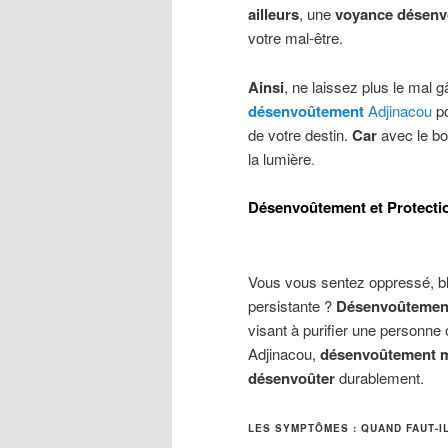
ailleurs
, une
voyance désen
votre mal-être.
Ainsi
, ne laissez plus le mal 
désenvoûtement
Adjinacou
p
de votre destin.
Car
avec le b
la lumière
.
Désenvoûtement et Protectio
Vous vous sentez oppressé, bl
persistante ?
Désenvoûtement,
visant à purifier une personne 
Adjinacou,
désenvoûtement 
désenvoûter
durablement.
LES SYMPTÔMES : QUAND FAUT-I