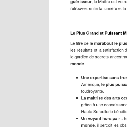
guérisseur
, le Maître est votre
retrouvez enfin la lumière et la 
Le Plus Grand et Puissant 
Le titre de
le marabout le plu
les résultats et la satisfaction
le gardien de secrets ancestrau
monde
.
Une expertise sans fron
Amérique,
le plus puiss
foudroyante.
La maîtrise des arts occ
grâce à une connaissanc
Haute Sorcellerie bénéfi
Un voyant hors pair :
En
monde
, il perçoit les 