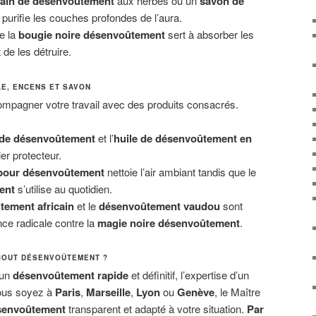
bain de désenvoûtement
aux herbes ou un
savon de
purifie les couches profondes de l’aura.
e la
bougie noire désenvoûtement
sert à absorber les
de les détruire.
LE, ENCENS ET SAVON
mpagner votre travail avec des produits consacrés.
de désenvoûtement
et l’
huile de désenvoûtement en
er protecteur.
pour désenvoûtement
nettoie l’air ambiant tandis que le
ent
s’utilise au quotidien.
ement africain
et le
désenvoûtement vaudou
sont
nce radicale contre la
magie noire désenvoûtement
.
BOUT DÉSENVOÛTEMENT ?
 un
désenvoûtement rapide
et définitif, l’expertise d’un
vous soyez à
Paris
,
Marseille
,
Lyon
ou
Genève
, le Maître
ésenvoûtement
transparent et adapté à votre situation.
Par