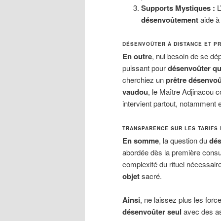
Supports Mystiques :
L
désenvoûtement
aide à 
DÉSENVOÛTER À DISTANCE ET P
En outre
, nul besoin de se dé
puissant pour
désenvoûter qu
cherchiez un
prêtre désenvo
vaudou
, le Maître Adjinacou 
intervient partout, notamment
TRANSPARENCE SUR LES TARIFS 
En somme
, la question du
dés
abordée dès la première consu
complexité du rituel nécessair
objet
sacré.
Ainsi
, ne laissez plus les for
désenvoûter seul
avec des as