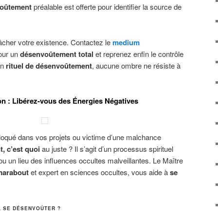
voûtement
préalable est offerte pour identifier la source de
gâcher votre existence. Contactez le
medium
our un
désenvoûtement total
et reprenez enfin le contrôle
on
rituel de désenvoûtement
, aucune ombre ne résiste à
n : Libérez-vous des Énergies Négatives
oqué dans vos projets ou victime d’une malchance
 c’est quoi
au juste ? Il s’agit d’un processus spirituel
ou un lieu des influences occultes malveillantes. Le Maître
marabout
et expert en sciences occultes, vous aide à
se
L SE DÉSENVOÛTER ?