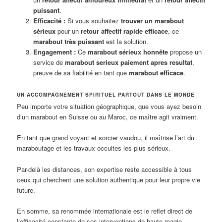
puissant
.
Efficacité :
Si vous souhaitez
trouver un marabout
sérieux
pour un
retour affectif rapide efficace
, ce
marabout très puissant
est la solution.
Engagement :
Ce
marabout sérieux honnête
propose un
service de
marabout serieux paiement apres resultat
,
preuve de sa fiabilité en tant que
marabout efficace
.
UN ACCOMPAGNEMENT SPIRITUEL PARTOUT DANS LE MONDE
Peu importe votre situation géographique, que vous ayez besoin
d’un marabout en Suisse ou au Maroc, ce maître agit vraiment.
En tant que grand voyant et sorcier vaudou, il maîtrise l’art du
maraboutage et les travaux occultes les plus sérieux.
Par-delà les distances, son expertise reste accessible à tous
ceux qui cherchent une solution authentique pour leur propre vie
future.
En somme, sa renommée internationale est le reflet direct de
l’efficacité constante de ses interventions de haute magie