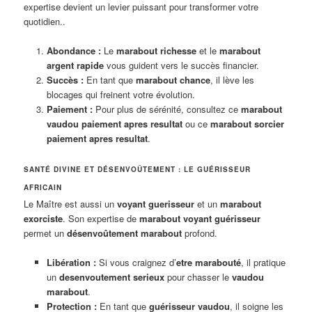
expertise devient un levier puissant pour transformer votre
quotidien..
Abondance :
Le
marabout richesse
et le
marabout
argent rapide
vous guident vers le succès financier.
Succès :
En tant que
marabout chance
, il lève les
blocages qui freinent votre évolution.
Paiement :
Pour plus de sérénité, consultez ce
marabout
vaudou paiement apres resultat
ou ce
marabout sorcier
paiement apres resultat
.
SANTÉ DIVINE ET DÉSENVOÛTEMENT : LE GUÉRISSEUR
AFRICAIN
Le Maître est aussi un
voyant guerisseur
et un
marabout
exorciste
. Son expertise de
marabout voyant guérisseur
permet un
désenvoûtement marabout
profond.
Libération :
Si vous craignez d’
etre marabouté
, il pratique
un
desenvoutement serieux
pour chasser le
vaudou
marabout
.
Protection :
En tant que
guérisseur vaudou
, il soigne les