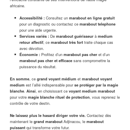
africaine.
Accessibilité :
Consultez un
marabout en ligne gratuit
pour un diagnostic ou contactez ce
marabout telephone
pour une aide urgente.
Services variés :
De
marabout guérisseur
à
medium
retour affectif
, ce
marabout très fort
traite chaque cas
avec dévotion.
Économie :
Profitez d’un
marabout pas cher
et d’un
marabout pas cher et efficace
sans compromettre la
puissance du résultat.
En somme
, ce
grand voyant médium
et
marabout voyant
medium
est l’allié indispensable pour
se protéger par la magie
blanche
.
Ainsi
, en choisissant ce
voyant medium marabout
pour votre
magie blanche rituel de protection
, vous reprenez le
contrôle de votre destin.
Ne laissez plus le hasard diriger votre vie.
Contactez dès
maintenant le
grand marabout
Adjinacou, le
marabout
puissant
qui transforme votre futur.