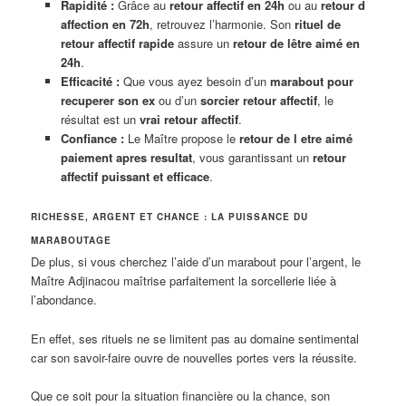
Rapidité :
Grâce au
retour affectif en 24h
ou au
retour d
affection en 72h
, retrouvez l’harmonie. Son
rituel de
retour affectif rapide
assure un
retour de lêtre aimé en
24h
.
Efficacité :
Que vous ayez besoin d’un
marabout pour
recuperer son ex
ou d’un
sorcier retour affectif
, le
résultat est un
vrai retour affectif
.
Confiance :
Le Maître propose le
retour de l etre aimé
paiement apres resultat
, vous garantissant un
retour
affectif puissant et efficace
.
RICHESSE, ARGENT ET CHANCE : LA PUISSANCE DU
MARABOUTAGE
De plus, si vous cherchez l’aide d’un marabout pour l’argent, le
Maître Adjinacou maîtrise parfaitement la sorcellerie liée à
l’abondance.
En effet, ses rituels ne se limitent pas au domaine sentimental
car son savoir-faire ouvre de nouvelles portes vers la réussite.
Que ce soit pour la situation financière ou la chance, son