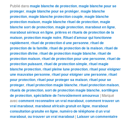
Publié dans
magie blanche de protection
,
magie blanche pour se
proteger
,
magie blanche pour se protéger
,
magie blanche
protection
,
magie blanche protection couple
,
magie blanche
protection maison
,
magie blanche rituel de protection
,
magie
blanche sort de protection
,
magie protection
,
marabout en ligne
,
marabout sérieux en ligne
,
prières et rituels de protection de la
maison
,
protection magie noire
,
Rituel d'amour qui fonctionne
rapidement
,
rituel de protection d une personne
,
rituel de
protection de la famille
,
rituel de protection de la maison
,
rituel de
protection divine
,
rituel de protection magie blanche
,
rituel de
protection maison
,
rituel de protection pour une personne
,
rituel de
protection puissant
,
rituel de protection simple
,
rituel magie
blanche protection
,
rituel pleine lune protection
,
rituel pour eloigner
une mauvaise personne
,
rituel pour eloigner une personne
,
rituel
pour protection
,
rituel pour proteger sa maison
,
rituel pour se
proteger
,
rituel protection magie blanche
,
rituel protection maison
,
rituels de protection
,
sort de protection magie blanche
,
sortilèges
de protection
,
spécialiste de l'envoûtement amoureux
|
Marqué
avec
comment reconnaitre un vrai marabout
,
comment trouver un
vrai marabout
,
marabout africain gratuit en ligne
,
marabout
consultation gratuite en ligne
,
numéro de téléphone d un vrai
marabout
,
ou trouver un vrai marabout
|
Laisser un commentaire