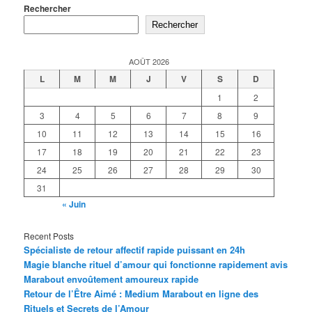
Rechercher
Rechercher
AOÛT 2026
L
M
M
J
V
S
D
1
2
3
4
5
6
7
8
9
10
11
12
13
14
15
16
17
18
19
20
21
22
23
24
25
26
27
28
29
30
31
« Juin
Recent Posts
Spécialiste de retour affectif rapide puissant en 24h
Magie blanche rituel d’amour qui fonctionne rapidement avis
Marabout envoûtement amoureux rapide
Retour de l’Être Aimé : Medium Marabout en ligne des
Rituels et Secrets de l’Amour