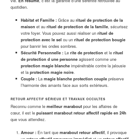
vie.
En résumé
, c’est la garantie d’une sérénité retrouvée au
quotidien.
Habitat et Famille :
Grâce au
rituel de protection de la
maison
et au
rituel de protection de la famille
, sécurisez
votre foyer. Vous pouvez aussi réaliser un
rituel de
protection avec le sel
ou un
rituel de protection bougie
pour bannir les ondes sombres.
Sécurité Personnelle :
Le
rite de protection
et le
rituel
de protection d une personne
agissent comme une
protection magie blanche
impénétrable contre la jalousie
et la
protection magie noire
.
Couple :
La
magie blanche protection couple
préserve
l’harmonie des amants face aux sorts extérieurs.
RETOUR AFFECTIF SÉRIEUX ET TRAVAUX OCCULTES
Reconnu comme le
meilleur marabout
pour les affaires de
cœur, il est le
puissant marabout retour affectif rapide en 24h
que vous attendiez.
Amour :
En tant que
marabout retour affectif
, il provoque
un
retour affectif amoureux immédiat
et un
retour affectif