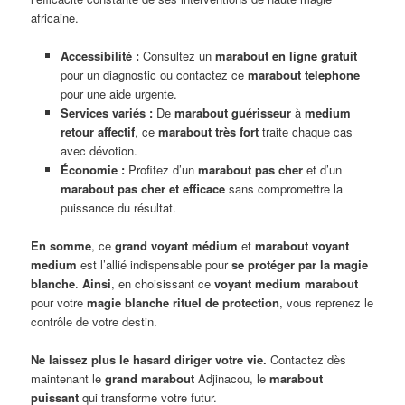
africaine.
Accessibilité :
Consultez un
marabout en ligne gratuit
pour un diagnostic ou contactez ce
marabout telephone
pour une aide urgente.
Services variés :
De
marabout guérisseur
à
medium
retour affectif
, ce
marabout très fort
traite chaque cas
avec dévotion.
Économie :
Profitez d’un
marabout pas cher
et d’un
marabout pas cher et efficace
sans compromettre la
puissance du résultat.
En somme
, ce
grand voyant médium
et
marabout voyant
medium
est l’allié indispensable pour
se protéger par la magie
blanche
.
Ainsi
, en choisissant ce
voyant medium marabout
pour votre
magie blanche rituel de protection
, vous reprenez le
contrôle de votre destin.
Ne laissez plus le hasard diriger votre vie.
Contactez dès
maintenant le
grand marabout
Adjinacou, le
marabout
puissant
qui transforme votre futur.