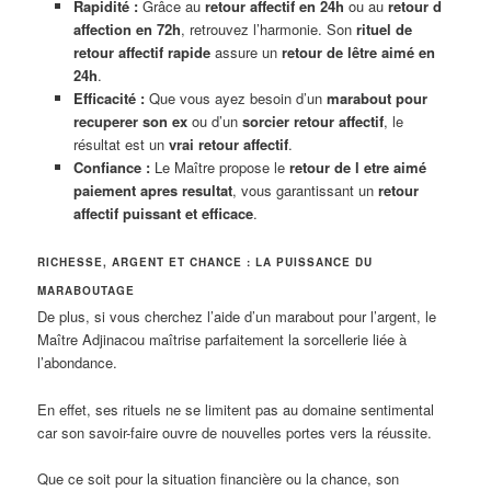
Rapidité :
Grâce au
retour affectif en 24h
ou au
retour d
affection en 72h
, retrouvez l’harmonie. Son
rituel de
retour affectif rapide
assure un
retour de lêtre aimé en
24h
.
Efficacité :
Que vous ayez besoin d’un
marabout pour
recuperer son ex
ou d’un
sorcier retour affectif
, le
résultat est un
vrai retour affectif
.
Confiance :
Le Maître propose le
retour de l etre aimé
paiement apres resultat
, vous garantissant un
retour
affectif puissant et efficace
.
RICHESSE, ARGENT ET CHANCE : LA PUISSANCE DU
MARABOUTAGE
De plus, si vous cherchez l’aide d’un marabout pour l’argent, le
Maître Adjinacou maîtrise parfaitement la sorcellerie liée à
l’abondance.
En effet, ses rituels ne se limitent pas au domaine sentimental
car son savoir-faire ouvre de nouvelles portes vers la réussite.
Que ce soit pour la situation financière ou la chance, son