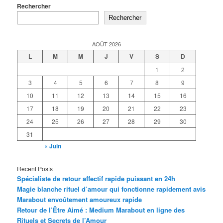
Rechercher
Rechercher
AOÛT 2026
L
M
M
J
V
S
D
1
2
3
4
5
6
7
8
9
10
11
12
13
14
15
16
17
18
19
20
21
22
23
24
25
26
27
28
29
30
31
« Juin
Recent Posts
Spécialiste de retour affectif rapide puissant en 24h
Magie blanche rituel d’amour qui fonctionne rapidement avis
Marabout envoûtement amoureux rapide
Retour de l’Être Aimé : Medium Marabout en ligne des
Rituels et Secrets de l’Amour