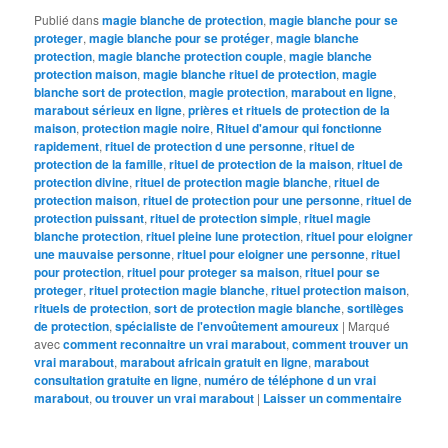
Publié dans
magie blanche de protection
,
magie blanche pour se
proteger
,
magie blanche pour se protéger
,
magie blanche
protection
,
magie blanche protection couple
,
magie blanche
protection maison
,
magie blanche rituel de protection
,
magie
blanche sort de protection
,
magie protection
,
marabout en ligne
,
marabout sérieux en ligne
,
prières et rituels de protection de la
maison
,
protection magie noire
,
Rituel d'amour qui fonctionne
rapidement
,
rituel de protection d une personne
,
rituel de
protection de la famille
,
rituel de protection de la maison
,
rituel de
protection divine
,
rituel de protection magie blanche
,
rituel de
protection maison
,
rituel de protection pour une personne
,
rituel de
protection puissant
,
rituel de protection simple
,
rituel magie
blanche protection
,
rituel pleine lune protection
,
rituel pour eloigner
une mauvaise personne
,
rituel pour eloigner une personne
,
rituel
pour protection
,
rituel pour proteger sa maison
,
rituel pour se
proteger
,
rituel protection magie blanche
,
rituel protection maison
,
rituels de protection
,
sort de protection magie blanche
,
sortilèges
de protection
,
spécialiste de l'envoûtement amoureux
|
Marqué
avec
comment reconnaitre un vrai marabout
,
comment trouver un
vrai marabout
,
marabout africain gratuit en ligne
,
marabout
consultation gratuite en ligne
,
numéro de téléphone d un vrai
marabout
,
ou trouver un vrai marabout
|
Laisser un commentaire