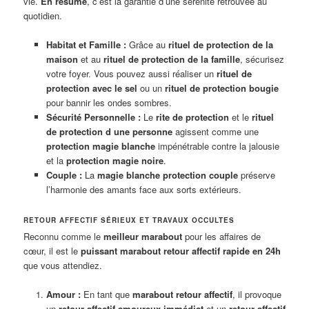
vie.
En résumé
, c’est la garantie d’une sérénité retrouvée au
quotidien.
Habitat et Famille :
Grâce au
rituel de protection de la
maison
et au
rituel de protection de la famille
, sécurisez
votre foyer. Vous pouvez aussi réaliser un
rituel de
protection avec le sel
ou un
rituel de protection bougie
pour bannir les ondes sombres.
Sécurité Personnelle :
Le
rite de protection
et le
rituel
de protection d une personne
agissent comme une
protection magie blanche
impénétrable contre la jalousie
et la
protection magie noire
.
Couple :
La
magie blanche protection couple
préserve
l’harmonie des amants face aux sorts extérieurs.
RETOUR AFFECTIF SÉRIEUX ET TRAVAUX OCCULTES
Reconnu comme le
meilleur marabout
pour les affaires de
cœur, il est le
puissant marabout retour affectif rapide en 24h
que vous attendiez.
Amour :
En tant que
marabout retour affectif
, il provoque
un
retour affectif amoureux immédiat
et un
retour affectif