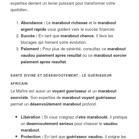
expertise devient un levier puissant pour transformer votre
quotidien..
Abondance :
Le
marabout richesse
et le
marabout
argent rapide
vous guident vers le succès financier.
Succès :
En tant que
marabout chance
, il lève les
blocages qui freinent votre évolution.
Paiement :
Pour plus de sérénité, consultez ce
marabout
vaudou paiement apres resultat
ou ce
marabout sorcier
paiement apres resultat
.
SANTÉ DIVINE ET DÉSENVOÛTEMENT : LE GUÉRISSEUR
AFRICAIN
Le Maître est aussi un
voyant guerisseur
et un
marabout
exorciste
. Son expertise de
marabout voyant guérisseur
permet un
désenvoûtement marabout
profond.
Libération :
Si vous craignez d’
etre marabouté
, il pratique
un
desenvoutement serieux
pour chasser le
vaudou
marabout
.
Protection :
En tant que
guérisseur vaudou
, il soigne les