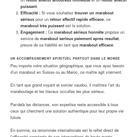
puissant
.
Efficacité :
Si vous souhaitez
trouver un marabout
sérieux
pour un
retour affectif rapide efficace
, ce
marabout très puissant
est la solution.
Engagement :
Ce
marabout sérieux honnête
propose un
service de
marabout serieux paiement apres resultat
,
preuve de sa fiabilité en tant que
marabout efficace
.
UN ACCOMPAGNEMENT SPIRITUEL PARTOUT DANS LE MONDE
Peu importe votre situation géographique, que vous ayez besoin
d’un marabout en Suisse ou au Maroc, ce maître agit vraiment.
En tant que grand voyant et sorcier vaudou, il maîtrise l’art du
maraboutage et les travaux occultes les plus sérieux.
Par-delà les distances, son expertise reste accessible à tous
ceux qui cherchent une solution authentique pour leur propre vie
future.
En somme, sa renommée internationale est le reflet direct de
l’efficacité constante de ses interventions de haute magie