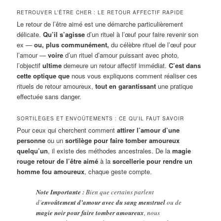
RETROUVER L’ÊTRE CHER : LE RETOUR AFFECTIF RAPIDE
Le retour de l’être aimé est une démarche particulièrement
délicate.
Qu’il s’agisse
d’un rituel à l’œuf pour faire revenir son
ex —
ou, plus communément,
du célèbre rituel de l’œuf pour
l’amour —
voire
d’un rituel d’amour puissant avec photo,
l’objectif
ultime
demeure un retour affectif immédiat.
C’est dans
cette optique que
nous vous expliquons comment réaliser ces
rituels de retour amoureux,
tout en garantissant
une pratique
effectuée sans danger.
SORTILÈGES ET ENVOÛTEMENTS : CE QU’IL FAUT SAVOIR
Pour ceux qui cherchent comment
attirer l’amour d’une
personne
ou un
sortilège pour faire tomber amoureux
quelqu’un
, il existe des méthodes ancestrales. De la
magie
rouge retour de l’être aimé
à la
sorcellerie pour rendre un
homme fou amoureux
, chaque geste compte.
Note Importante :
Bien que certains parlent
d’
envoûtement d’amour avec du sang menstruel
ou de
magie noir pour faire tomber amoureux
, nous