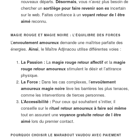
nouveaux départs.
Désormais
, vous n’avez plus besoin de
chercher un
sortilège pour faire revenir son ex
incertain
sur le web. Faites confiance à un
voyant retour de l être
aimé
reconnu.
MAGIE ROUGE ET MAGIE NOIRE : L’ÉQUILIBRE DES FORCES
L’
envoutement amoureux
demande une maîtrise parfaite des
énergies.
Ainsi
, le Maître Adjinacou utilise différentes voies :
La Passion :
La
magie rouge retour affectif
et la
magie
rouge retour amoureux
stimulent le désir et l’attirance
physique.
La Force :
Dans les cas complexes, l’
envoûtement
amoureux magie noire
lève les barrières les plus tenaces,
comme les interventions de tierces personnes.
L’Accessibilité :
Pour ceux qui souhaitent s’initier, il
conseille sur le
rituel retour amoureux à faire soi même
tout en assurant une
voyance gratuite retour de l être
aimé
lors du premier contact.
POURQUOI CHOISIR LE MARABOUT VAUDOU AVEC PAIEMENT