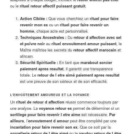
ou le
rituel retour affectif puissant gratuit
.
Action Ciblée :
Que vous cherchiez un
rituel pour faire
revenir mon ex
ou un
rituel pour faire revenir un
homme
, chaque acte est personnalisé.
Techniques Ancestrales :
Du
retour d affection avec sel
et poivre noir
au
rituel envoutement amour puissant
, le
Maître maîtrise les secrets du
retour affectif marocain
et
africain.
Sécurité Spirituelle :
En tant que
marabout sorcier
paiement apres resultat
, il garantit une transparence
totale. Le
retour de l etre aimé paiement apres resultat
est une preuve de son sérieux et de son efficacité.
L’ENVOÛTEMENT AMOUREUX ET LA VOYANCE
Un
rituel de retour d affection
réussi commence toujours par
une analyse. La
voyance retour ex
permet de déterminer si un
sortilege pour faire revenir l etre aime
est nécessaire.
Par
ailleurs
, l’
envoutement d amour
peut être complété par une
incantation pour faire revenir son ex
. Que ce soit par la
sorcellerie retour de l être aimé
ou le
vaudou retour de l être