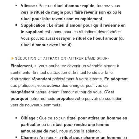
Vitesse :
Pour un
rituel d’amour rapide
, tournez-vous
vers le
rituel de magie pour faire revenir son ex
ou le
rituel pour faire revenir son ex rapidement
.
Supplication :
Le
rituel d’amour pour qu’il revienne en
te suppliant
est conçu pour les situations désespérées.
Vous pouvez aussi essayer le
rituel de l’oeuf amour
(ou
rituel d’amour avec l’oeuf
).
SÉDUCTION ET ATTRACTION (ATTIRER L’ÂME SŒUR)
Finalement
, si vous souhaitez devenir un véritable aimant à
sentiments, le rituel d’attraction et le rituel fondé sur la loi
d’attraction
répondent
précisément à votre attente.
En adoptant
ces pratiques, vous
activez
des énergies positives qui
magnétisent
naturellement l’amour autour de vous.
C’est
pourquoi
notre méthode
propulse
votre pouvoir de séduction
vers de nouveaux sommets
Ciblage :
Que ce soit un
rituel pour attirer un homme en
particulier
ou un
rituel pour rendre une femme
amoureuse de moi
, nous avons la solution.
Charme :
Apprenez le
rituel pour charmer un homme
ou