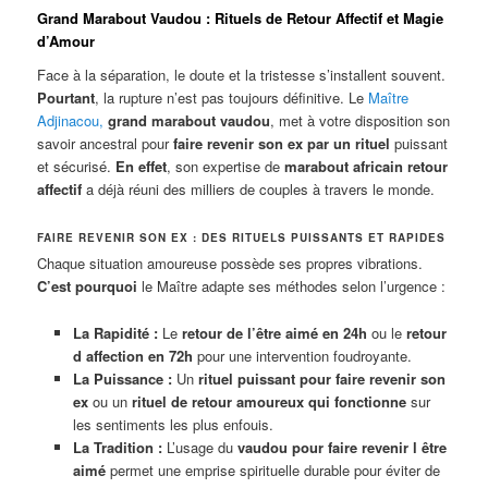
Grand Marabout Vaudou : Rituels de Retour Affectif et Magie
d’Amour
Face à la séparation, le doute et la tristesse s’installent souvent.
Pourtant
, la rupture n’est pas toujours définitive. Le
Maître
Adjinacou
,
grand marabout vaudou
, met à votre disposition son
savoir ancestral pour
faire revenir son ex par un rituel
puissant
et sécurisé.
En effet
, son expertise de
marabout africain retour
affectif
a déjà réuni des milliers de couples à travers le monde.
FAIRE REVENIR SON EX : DES RITUELS PUISSANTS ET RAPIDES
Chaque situation amoureuse possède ses propres vibrations.
C’est pourquoi
le Maître adapte ses méthodes selon l’urgence :
La Rapidité :
Le
retour de l’être aimé en 24h
ou le
retour
d affection en 72h
pour une intervention foudroyante.
La Puissance :
Un
rituel puissant pour faire revenir son
ex
ou un
rituel de retour amoureux qui fonctionne
sur
les sentiments les plus enfouis.
La Tradition :
L’usage du
vaudou pour faire revenir l être
aimé
permet une emprise spirituelle durable pour éviter de