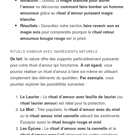
Attraction :
Utilisez la
magie blanche pour attirer
l’amour
ou découvrez
comment faire tomber un homme
amoureux
grâce au
rituel d’amour puissant magie
blanche
.
Résultats :
Consultez notre section
faire revenir son ex
magie avis
pour comprendre pourquoi le
rituel retour
amoureux bougie rouge
est si prisé.
RITUELS D’AMOUR AVEC INGRÉDIENTS NATURELS
De fait
, la nature offre des supports particulièrement puissants
pour votre rituel d’amour qui fonctionne.
À cet égard
, vous
pouvez réaliser un rituel d’amour à faire soi-même en utilisant
simplement des éléments du quotidien.
Par exemple
, vous
pourriez explorer les possibilités suivantes :
Le Laurier :
Le
rituel d’amour avec feuille de laurier
(ou
rituel laurier amour
) est idéal pour la protection.
Le Miel :
Très populaire, le
rituel d’amour avec du miel
ou le
rituel amour miel cannelle
adoucit les sentiments.
Essayez aussi le
rituel bougie rouge et miel
.
Les Épices :
Le
rituel d’amour avec la cannelle
et le
rituel d’amour avec l’ail
chassent les ondes négatives.