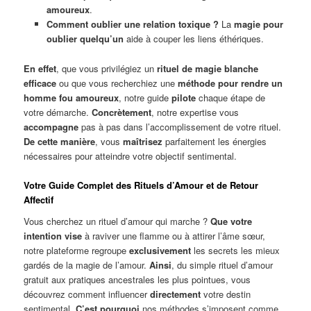
amoureux
.
Comment oublier une relation toxique ?
La
magie pour
oublier quelqu’un
aide à couper les liens éthériques.
En effet
, que vous privilégiez un
rituel de magie blanche
efficace
ou que vous recherchiez une
méthode pour rendre un
homme fou amoureux
, notre guide
pilote
chaque étape de
votre démarche.
Concrètement
, notre expertise vous
accompagne
pas à pas dans l’accomplissement de votre rituel.
De cette manière
, vous
maîtrisez
parfaitement les énergies
nécessaires pour atteindre votre objectif sentimental.
Votre Guide Complet des Rituels d’Amour et de Retour
Affectif
Vous cherchez un rituel d’amour qui marche ?
Que votre
intention vise
à raviver une flamme ou à attirer l’âme sœur,
notre plateforme regroupe
exclusivement
les secrets les mieux
gardés de la magie de l’amour.
Ainsi
, du simple rituel d’amour
gratuit aux pratiques ancestrales les plus pointues, vous
découvrez comment influencer
directement
votre destin
sentimental.
C’est pourquoi
nos méthodes s’imposent comme