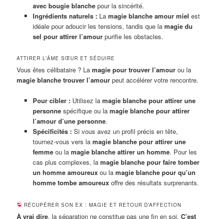
avec bougie blanche
pour la sincérité.
Ingrédients naturels :
La
magie blanche amour miel
est
idéale pour adoucir les tensions, tandis que la
magie du
sel pour attirer l’amour
purifie les obstacles.
ATTIRER L’ÂME SŒUR ET SÉDUIRE
Vous êtes célibataire ? La
magie pour trouver l’amour
ou la
magie blanche trouver l’amour
peut accélérer votre rencontre.
Pour cibler :
Utilisez la
magie blanche pour attirer une
personne
spécifique ou la
magie blanche pour attirer
l’amour d’une personne
.
Spécificités :
Si vous avez un profil précis en tête,
tournez-vous vers la
magie blanche pour attirer une
femme
ou la
magie blanche attirer un homme
. Pour les
cas plus complexes, la
magie blanche pour faire tomber
un homme amoureux
ou la
magie blanche pour qu’un
homme tombe amoureux
offre des résultats surprenants.
RÉCUPÉRER SON EX : MAGIE ET RETOUR D’AFFECTION
À vrai dire
, la séparation ne constitue pas une fin en soi.
C’est