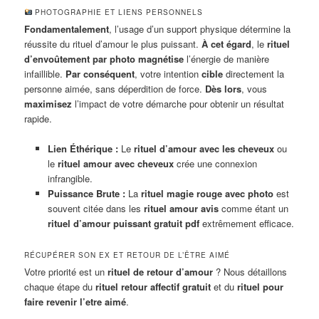
PHOTOGRAPHIE ET LIENS PERSONNELS
Fondamentalement
, l’usage d’un support physique détermine la
réussite du rituel d’amour le plus puissant.
À cet égard
, le
rituel
d’envoûtement par photo
magnétise
l’énergie de manière
infaillible.
Par conséquent
, votre intention
cible
directement la
personne aimée, sans déperdition de force.
Dès lors
, vous
maximisez
l’impact de votre démarche pour obtenir un résultat
rapide.
Lien Éthérique :
Le
rituel d’amour avec les cheveux
ou
le
rituel amour avec cheveux
crée une connexion
infrangible.
Puissance Brute :
La
rituel magie rouge avec photo
est
souvent citée dans les
rituel amour avis
comme étant un
rituel d’amour puissant gratuit pdf
extrêmement efficace.
RÉCUPÉRER SON EX ET RETOUR DE L’ÊTRE AIMÉ
Votre priorité est un
rituel de retour d’amour
? Nous détaillons
chaque étape du
rituel retour affectif gratuit
et du
rituel pour
faire revenir l’etre aimé
.