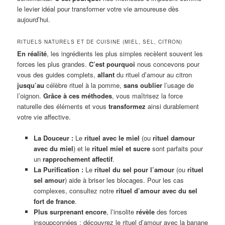
le levier idéal pour transformer votre vie amoureuse dès
aujourd’hui.
RITUELS NATURELS ET DE CUISINE (MIEL, SEL, CITRON)
En réalité
, les ingrédients les plus simples recèlent souvent les
forces les plus grandes.
C’est pourquoi
nous concevons pour
vous des guides complets,
allant
du rituel d’amour au citron
jusqu’au
célèbre rituel à la pomme,
sans oublier
l’usage de
l’oignon.
Grâce à ces méthodes
, vous maîtrisez la force
naturelle des éléments et vous
transformez
ainsi durablement
votre vie affective.
La Douceur :
Le
rituel avec le miel
(ou
rituel damour
avec du miel
) et le
rituel miel et sucre
sont parfaits pour
un
rapprochement affectif
.
La Purification :
Le
rituel du sel pour l’amour
(ou
rituel
sel amour
) aide à briser les blocages. Pour les cas
complexes, consultez notre
rituel d’amour avec du sel
fort de france
.
Plus surprenant encore
, l’insolite
révèle
des forces
insoupçonnées : découvrez le rituel d’amour avec la banane