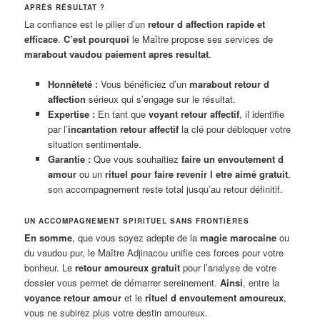
APRÈS RÉSULTAT ?
La confiance est le pilier d’un
retour d affection rapide et
efficace
.
C’est pourquoi
le Maître propose ses services de
marabout vaudou paiement apres resultat
.
Honnêteté :
Vous bénéficiez d’un
marabout retour d
affection
sérieux qui s’engage sur le résultat.
Expertise :
En tant que
voyant retour affectif
, il identifie
par l’
incantation retour affectif
la clé pour débloquer votre
situation sentimentale.
Garantie :
Que vous souhaitiez
faire un envoutement d
amour
ou un
rituel pour faire revenir l etre aimé gratuit
,
son accompagnement reste total jusqu’au retour définitif.
UN ACCOMPAGNEMENT SPIRITUEL SANS FRONTIÈRES
En somme
, que vous soyez adepte de la
magie marocaine
ou
du vaudou pur, le Maître Adjinacou unifie ces forces pour votre
bonheur. Le
retour amoureux gratuit
pour l’analyse de votre
dossier vous permet de démarrer sereinement.
Ainsi
, entre la
voyance retour amour
et le
rituel d envoutement amoureux
,
vous ne subirez plus votre destin amoureux.