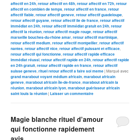
affectif en 24h
,
retour affectif en 48h
,
retour affectif en 72h
,
retour
affectif en combien de temps
,
retour affectif en france
,
retour
affectif fiable
,
retour affectif geneve
,
retour affectif guadeloupe
,
retour affectif guyane
,
retour affectif ile de france
,
retour affectif
immédiat en 24h
,
retour affectif immédiat gratuit en 24h
,
retour
affectif la réunion
,
retour affectif magie rouge
,
retour affectif
marseille bouches-du-rhône amar
,
retour affectif martinique
,
retour affectif medium
,
retour affectif montpellier
,
retour affectif
nantes
,
retour affectif nice
,
retour affectif puissant et efficace
,
retour affectif qui fonctionne
,
retour affectif rapide efficace
immédiat réussi
,
retour affectif rapide en 24h
,
retour affectif rapide
en 24h gratuit
,
retour affectif rapide en france
,
retour affectif
suisse geneve
,
rituel retour affectif a faire soi meme
|
Marqué avec
grand marabout voyant médium africain
,
marabout africain
geneve
,
marabout africain île-de-france
,
marabout africain la
réunion
,
marabout africain lyon
,
marabout guérisseur africain
saint louis la réunion
|
Laisser un commentaire
Magie blanche rituel d’amour
qui fonctionne rapidement
avis