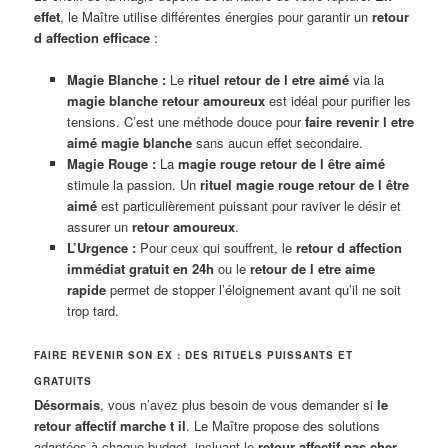
effet
, le Maître utilise différentes énergies pour garantir un
retour
d affection efficace
:
Magie Blanche :
Le
rituel retour de l etre aimé
via la
magie blanche retour amoureux
est idéal pour purifier les
tensions. C’est une méthode douce pour
faire revenir l etre
aimé magie blanche
sans aucun effet secondaire.
Magie Rouge :
La
magie rouge retour de l être aimé
stimule la passion. Un
rituel magie rouge retour de l être
aimé
est particulièrement puissant pour raviver le désir et
assurer un
retour amoureux
.
L’Urgence :
Pour ceux qui souffrent, le
retour d affection
immédiat gratuit en 24h
ou le
retour de l etre aime
rapide
permet de stopper l’éloignement avant qu’il ne soit
trop tard.
FAIRE REVENIR SON EX : DES RITUELS PUISSANTS ET
GRATUITS
Désormais
, vous n’avez plus besoin de vous demander si
le
retour affectif marche t il
. Le Maître propose des solutions
adaptées à chaque budget, incluant le
retour affectif pas cher