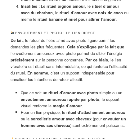
Insolites :
Le
rituel oignon amour
, le
rituel d’amour
avec du charbon
, le
rituel d’amour avec noix de coco
ou
même le
rituel banane et miel pour attirer l’amour
.
ENVOÛTEMENT ET PHOTO : LE LIEN DIRECT
De fait
, le retour de l’être aimé avec photo figure parmi les
demandes les plus fréquentes.
Cela s’explique par le fait que
l’envoûtement amoureux avec photo permet de cibler l’énergie
précisément
sur la personne concernée.
Par ce biais
, le lien
vibratoire est établi sans intermédiaire, ce qui renforce l’efficacité
du rituel.
En somme
, c’est un support indispensable pour
canaliser les intentions de retour affectif.
Que ce soit un
rituel d’amour avec photo
simple ou un
envoûtement amoureux rapide par photo
, le support
visuel renforce la
magie d’amour
.
Pour un lien physique, le
rituel d’attachement amoureux
ou la
sorcellerie amour avec cheveux
(pour
envouter un
homme avec ses cheveux
) sont extrêmement puissants.
BOUGIES ET COULEURS : SYMBOLIQUE DU DÉSIR