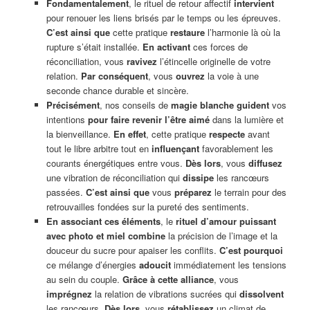
Fondamentalement
, le rituel de retour affectif
intervient
pour renouer les liens brisés par le temps ou les épreuves.
C’est ainsi que
cette pratique
restaure
l’harmonie là où la
rupture s’était installée.
En activant
ces forces de
réconciliation, vous
ravivez
l’étincelle originelle de votre
relation.
Par conséquent
, vous
ouvrez
la voie à une
seconde chance durable et sincère.
Précisément
, nos conseils de
magie blanche
guident
vos
intentions
pour faire revenir l’être aimé
dans la lumière et
la bienveillance.
En effet
, cette pratique
respecte
avant
tout le libre arbitre tout en
influençant
favorablement les
courants énergétiques entre vous.
Dès lors
, vous
diffusez
une vibration de réconciliation qui
dissipe
les rancœurs
passées.
C’est ainsi que
vous
préparez
le terrain pour des
retrouvailles fondées sur la pureté des sentiments.
En associant ces éléments
, le
rituel d’amour puissant
avec photo et miel combine
la précision de l’image et la
douceur du sucre pour apaiser les conflits.
C’est pourquoi
ce mélange d’énergies
adoucit
immédiatement les tensions
au sein du couple.
Grâce à cette alliance
, vous
imprégnez
la relation de vibrations sucrées qui
dissolvent
les rancœurs.
Dès lors
, vous
rétablissez
un climat de