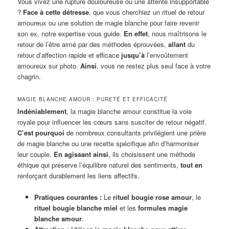
Vous vivez une rupture douloureuse ou une attente insupportable
?
Face à cette détresse
, que vous cherchiez un rituel de retour
amoureux ou une solution de magie blanche pour faire revenir
son ex, notre expertise vous guide.
En effet
, nous maîtrisons le
retour de l’être aimé par des méthodes éprouvées,
allant
du
retour d’affection rapide et efficace
jusqu’à
l’envoûtement
amoureux sur photo.
Ainsi
, vous ne restez plus seul face à votre
chagrin.
MAGIE BLANCHE AMOUR : PURETÉ ET EFFICACITÉ
Indéniablement
, la magie blanche amour constitue la voie
royale pour influencer les cœurs sans susciter de retour négatif.
C’est pourquoi
de nombreux consultants privilégient une prière
de magie blanche ou une recette spécifique afin d’harmoniser
leur couple.
En agissant ainsi
, ils choisissent une méthode
éthique qui préserve l’équilibre naturel des sentiments,
tout en
renforçant durablement les liens affectifs.
Pratiques courantes :
Le
rituel bougie rose amour
, le
rituel bougie blanche miel
et les
formules magie
blanche amour
.