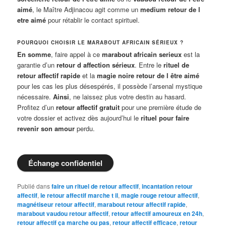
aimé
, le Maître Adjinacou agit comme un
medium retour de l
etre aimé
pour rétablir le contact spirituel.
POURQUOI CHOISIR LE MARABOUT AFRICAIN SÉRIEUX ?
En somme
, faire appel à ce
marabout africain serieux
est la
garantie d’un
retour d affection sérieux
. Entre le
rituel de
retour affectif rapide
et la
magie noire retour de l être aimé
pour les cas les plus désespérés, il possède l’arsenal mystique
nécessaire.
Ainsi
, ne laissez plus votre destin au hasard.
Profitez d’un
retour affectif gratuit
pour une première étude de
votre dossier et activez dès aujourd’hui le
rituel pour faire
revenir son amour
perdu.
Échange confidentiel
Publié dans
faire un rituel de retour affectif
,
incantation retour
affectif
,
le retour affectif marche t il
,
magie rouge retour affectif
,
magnétiseur retour affectif
,
marabout retour affectif rapide
,
marabout vaudou retour affectif
,
retour affectif amoureux en 24h
,
retour affectif ça marche ou pas
,
retour affectif efficace
,
retour