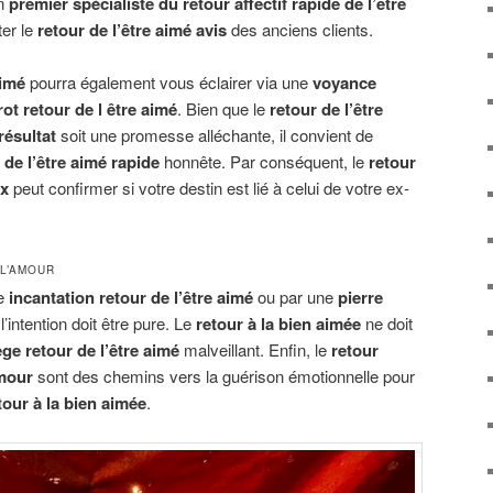
un
premier spécialiste du retour affectif rapide de l’être
ter le
retour de l’être aimé avis
des anciens clients.
aimé
pourra également vous éclairer via une
voyance
rot retour de l être aimé
. Bien que le
retour de l’être
résultat
soit une promesse alléchante, il convient de
de l’être aimé rapide
honnête. Par conséquent, le
retour
ux
peut confirmer si votre destin est lié à celui de votre ex-
L’AMOUR
ne
incantation retour de l’être aimé
ou par une
pierre
 l’intention doit être pure. Le
retour à la bien aimée
ne doit
ège retour de l’être aimé
malveillant. Enfin, le
retour
amour
sont des chemins vers la guérison émotionnelle pour
etour à la bien aimée
.