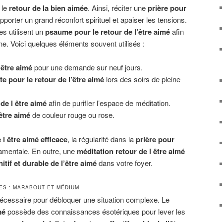
 le
retour de la bien aimée
. Ainsi, réciter une
prière pour
porter un grand réconfort spirituel et apaiser les tensions.
es utilisent un
psaume pour le retour de l’être aimé
afin
ine. Voici quelques éléments souvent utilisés :
’être aimé
pour une demande sur neuf jours.
te pour le retour de l’être aimé
lors des soirs de pleine
de l être aimé
afin de purifier l’espace de méditation.
être aimé
de couleur rouge ou rose.
 l être aimé efficace
, la régularité dans la
prière pour
amentale. En outre, une
méditation retour de l être aimé
nitif et durable de l’être aimé
dans votre foyer.
TES : MARABOUT ET MÉDIUM
t nécessaire pour débloquer une situation complexe. Le
mé
possède des connaissances ésotériques pour lever les