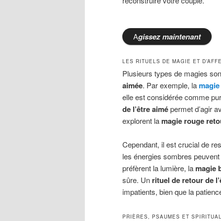
reconstruire votre couple.
A
gissez
maintenant
LES RITUELS DE MAGIE ET D’AF
Plusieurs types de magies sont 
aimée
. Par exemple, la
magie 
elle est considérée comme pure
de l’être aimé
permet d’agir av
explorent la
magie rouge retou
Cependant, il est crucial de re
les énergies sombres peuvent
préfèrent la lumière, la
magie b
sûre. Un
rituel de retour de l
impatients, bien que la patien
PRIÈRES, PSAUMES ET SPIRITUA