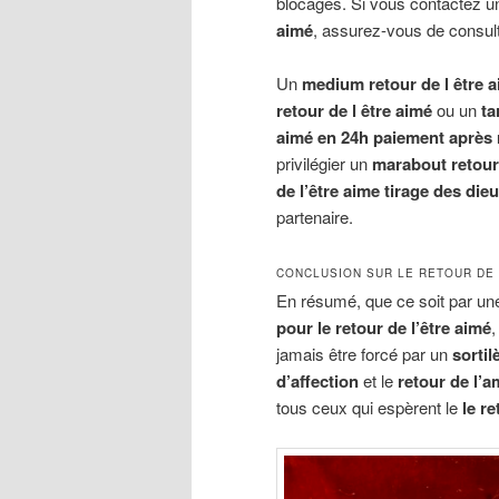
blocages. Si vous contactez 
aimé
, assurez-vous de consul
Un
medium retour de l être 
retour de l être aimé
ou un
ta
aimé en 24h paiement après 
privilégier un
marabout retour 
de l’être aime tirage des die
partenaire.
CONCLUSION SUR LE RETOUR DE 
En résumé, que ce soit par u
pour le retour de l’être aimé
,
jamais être forcé par un
sortil
d’affection
et le
retour de l’
tous ceux qui espèrent le
le r