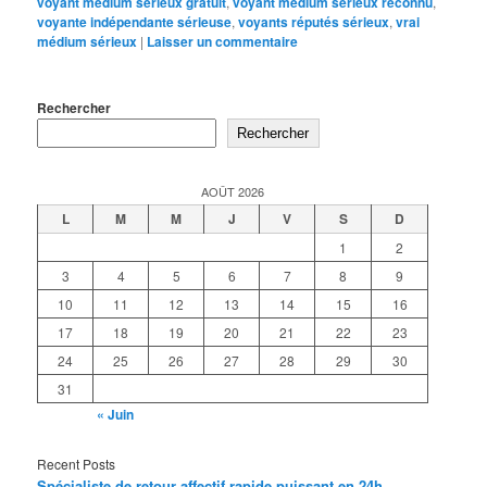
voyant médium sérieux gratuit
,
voyant medium serieux reconnu
,
voyante indépendante sérieuse
,
voyants réputés sérieux
,
vrai
médium sérieux
|
Laisser un commentaire
Rechercher
Rechercher
AOÛT 2026
L
M
M
J
V
S
D
1
2
3
4
5
6
7
8
9
10
11
12
13
14
15
16
17
18
19
20
21
22
23
24
25
26
27
28
29
30
31
« Juin
Recent Posts
Spécialiste de retour affectif rapide puissant en 24h