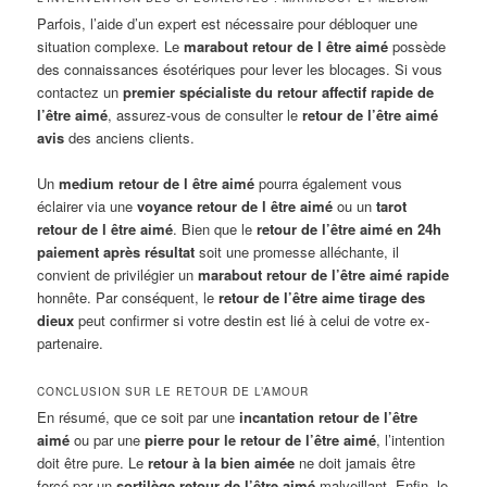
Parfois, l’aide d’un expert est nécessaire pour débloquer une
situation complexe. Le
marabout retour de l être aimé
possède
des connaissances ésotériques pour lever les blocages. Si vous
contactez un
premier spécialiste du retour affectif rapide de
l’être aimé
, assurez-vous de consulter le
retour de l’être aimé
avis
des anciens clients.
Un
medium retour de l être aimé
pourra également vous
éclairer via une
voyance retour de l être aimé
ou un
tarot
retour de l être aimé
. Bien que le
retour de l’être aimé en 24h
paiement après résultat
soit une promesse alléchante, il
convient de privilégier un
marabout retour de l’être aimé rapide
honnête. Par conséquent, le
retour de l’être aime tirage des
dieux
peut confirmer si votre destin est lié à celui de votre ex-
partenaire.
CONCLUSION SUR LE RETOUR DE L’AMOUR
En résumé, que ce soit par une
incantation retour de l’être
aimé
ou par une
pierre pour le retour de l’être aimé
, l’intention
doit être pure. Le
retour à la bien aimée
ne doit jamais être
forcé par un
sortilège retour de l’être aimé
malveillant. Enfin, le