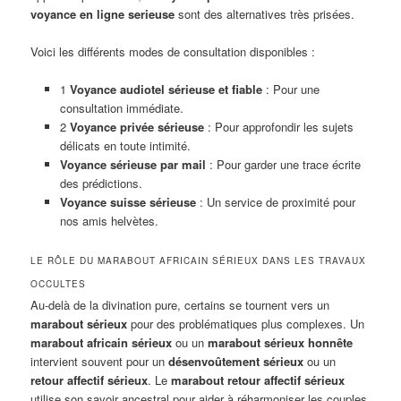
voyance en ligne serieuse
sont des alternatives très prisées.
Voici les différents modes de consultation disponibles :
1
Voyance audiotel sérieuse et fiable
: Pour une
consultation immédiate.
2
Voyance privée sérieuse
: Pour approfondir les sujets
délicats en toute intimité.
Voyance sérieuse par mail
: Pour garder une trace écrite
des prédictions.
Voyance suisse sérieuse
: Un service de proximité pour
nos amis helvètes.
LE RÔLE DU MARABOUT AFRICAIN SÉRIEUX DANS LES TRAVAUX
OCCULTES
Au-delà de la divination pure, certains se tournent vers un
marabout sérieux
pour des problématiques plus complexes. Un
marabout africain sérieux
ou un
marabout sérieux honnête
intervient souvent pour un
désenvoûtement sérieux
ou un
retour affectif sérieux
. Le
marabout retour affectif sérieux
utilise son savoir ancestral pour aider à réharmoniser les couples