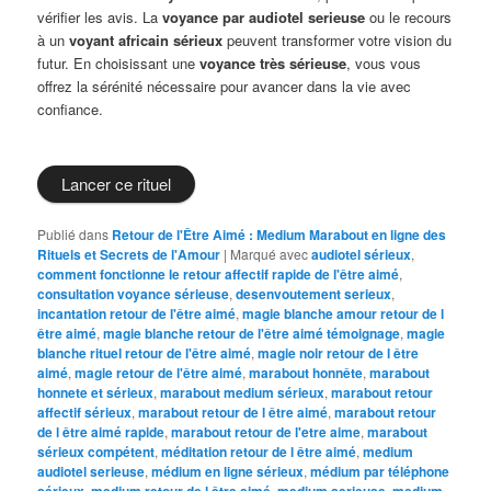
vérifier les avis. La
voyance par audiotel serieuse
ou le recours
à un
voyant africain sérieux
peuvent transformer votre vision du
futur. En choisissant une
voyance très sérieuse
, vous vous
offrez la sérénité nécessaire pour avancer dans la vie avec
confiance.
Lancer ce rituel
Publié dans
Retour de l'Être Aimé : Medium Marabout en ligne des
Rituels et Secrets de l'Amour
|
Marqué avec
audiotel sérieux
,
comment fonctionne le retour affectif rapide de l'être aimé
,
consultation voyance sérieuse
,
desenvoutement serieux
,
incantation retour de l'être aimé
,
magie blanche amour retour de l
être aimé
,
magie blanche retour de l'être aimé témoignage
,
magie
blanche rituel retour de l'être aimé
,
magie noir retour de l être
aimé
,
magie retour de l'être aimé
,
marabout honnête
,
marabout
honnete et sérieux
,
marabout medium sérieux
,
marabout retour
affectif sérieux
,
marabout retour de l être aimé
,
marabout retour
de l être aimé rapide
,
marabout retour de l'etre aime
,
marabout
sérieux compétent
,
méditation retour de l être aimé
,
medium
audiotel serieuse
,
médium en ligne sérieux
,
médium par téléphone
sérieux
,
medium retour de l être aimé
,
medium serieuse
,
medium