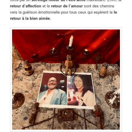
retour d’affection
et le
retour de l’amour
sont des chemins
vers la guérison émotionnelle pour tous ceux qui espèrent le
le
retour à la bien aimée
.