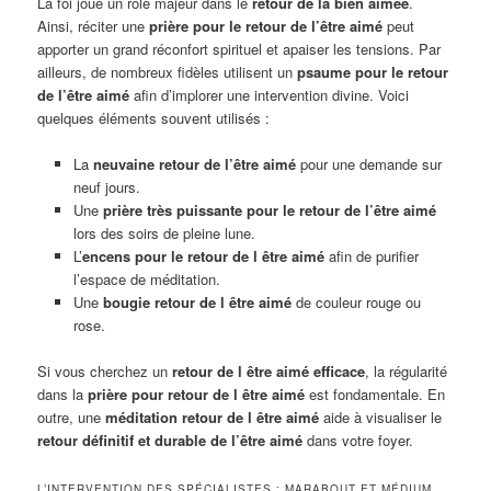
La foi joue un rôle majeur dans le
retour de la bien aimée
.
Ainsi, réciter une
prière pour le retour de l’être aimé
peut
apporter un grand réconfort spirituel et apaiser les tensions. Par
ailleurs, de nombreux fidèles utilisent un
psaume pour le retour
de l’être aimé
afin d’implorer une intervention divine. Voici
quelques éléments souvent utilisés :
La
neuvaine retour de l’être aimé
pour une demande sur
neuf jours.
Une
prière très puissante pour le retour de l’être aimé
lors des soirs de pleine lune.
L’
encens pour le retour de l être aimé
afin de purifier
l’espace de méditation.
Une
bougie retour de l être aimé
de couleur rouge ou
rose.
Si vous cherchez un
retour de l être aimé efficace
, la régularité
dans la
prière pour retour de l être aimé
est fondamentale. En
outre, une
méditation retour de l être aimé
aide à visualiser le
retour définitif et durable de l’être aimé
dans votre foyer.
L’INTERVENTION DES SPÉCIALISTES : MARABOUT ET MÉDIUM