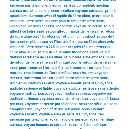
serieuse par telephone
,
medium serieux competent
,
médium
sérieux gratuit et sans attente
,
medium voyante serieuse
,
premier
spécialiste du retour affectif rapide de l'être aimé
,
priere pour le
retour de l'être aimé
,
psaume pour le retour de l'être aimé
,
recherche médium sérieux
,
recherche voyante sérieuse
,
retour
affectif de l être aimé
,
retour affectif rapide de l être aimé
,
retour
de l être aimé en 24h
,
retour de l être aimé marabout
,
retour de l
être aimé rapide
,
retour de l'être aimé
,
retour de l'être aimé avis
,
retour de l'être aimé en 24h paiement après résultat
,
retour de
l'être aimé rituel
,
retour de l'être aime tirage des dieux
,
retour
définitif et durable de l'être aimé
,
retour etre aimé efficace
,
rituel
de retour de l'être aimé en 24h
,
rituel pour le retour de l'être aimé
,
rituel pour retour de l être aimé
,
rituel retour de l etre aimé qui
marche
,
rituel retour de l'être aimé qui marche
,
site voyance
sérieux
,
sort retour de l'être aimé
,
tarot retour de l être aimé
,
trouver un médium sérieux
,
voyance amour serieuse
,
voyance
audiotel sérieuse et fiable
,
voyance audiotel serieuse sans attente
,
voyance mail sérieuse
,
voyance medium serieux
,
voyance par
audiotel serieuse
,
voyance retour de l être aimé
,
voyance sérieuse
par mail
,
voyance sérieuse par téléphone
,
voyance sérieuse sans
complaisance
,
voyance sérieuse téléphone sans attendre
,
voyance sérieux
,
voyance sure et serieuse
,
voyance tres
serieuse par telephone
,
voyant audiotel serieux
,
voyant en ligne
sérieux
,
voyant honnete et sérieux
,
voyant médium sérieux
,