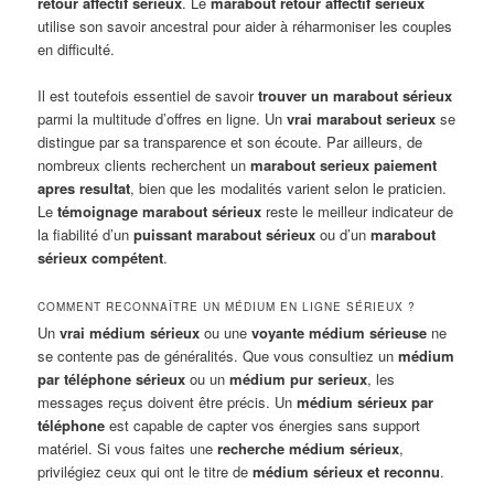
retour affectif sérieux
. Le
marabout retour affectif sérieux
utilise son savoir ancestral pour aider à réharmoniser les couples
en difficulté.
Il est toutefois essentiel de savoir
trouver un marabout sérieux
parmi la multitude d’offres en ligne. Un
vrai marabout serieux
se
distingue par sa transparence et son écoute. Par ailleurs, de
nombreux clients recherchent un
marabout serieux paiement
apres resultat
, bien que les modalités varient selon le praticien.
Le
témoignage marabout sérieux
reste le meilleur indicateur de
la fiabilité d’un
puissant marabout sérieux
ou d’un
marabout
sérieux compétent
.
COMMENT RECONNAÎTRE UN MÉDIUM EN LIGNE SÉRIEUX ?
Un
vrai médium sérieux
ou une
voyante médium sérieuse
ne
se contente pas de généralités. Que vous consultiez un
médium
par téléphone sérieux
ou un
médium pur serieux
, les
messages reçus doivent être précis. Un
médium sérieux par
téléphone
est capable de capter vos énergies sans support
matériel. Si vous faites une
recherche médium sérieux
,
privilégiez ceux qui ont le titre de
médium sérieux et reconnu
.