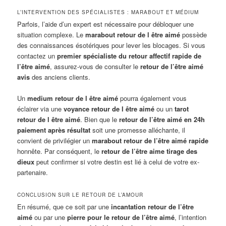
L’INTERVENTION DES SPÉCIALISTES : MARABOUT ET MÉDIUM
Parfois, l’aide d’un expert est nécessaire pour débloquer une
situation complexe. Le
marabout retour de l être aimé
possède
des connaissances ésotériques pour lever les blocages. Si vous
contactez un
premier spécialiste du retour affectif rapide de
l’être aimé
, assurez-vous de consulter le
retour de l’être aimé
avis
des anciens clients.
Un
medium retour de l être aimé
pourra également vous
éclairer via une
voyance retour de l être aimé
ou un
tarot
retour de l être aimé
. Bien que le
retour de l’être aimé en 24h
paiement après résultat
soit une promesse alléchante, il
convient de privilégier un
marabout retour de l’être aimé rapide
honnête. Par conséquent, le
retour de l’être aime tirage des
dieux
peut confirmer si votre destin est lié à celui de votre ex-
partenaire.
CONCLUSION SUR LE RETOUR DE L’AMOUR
En résumé, que ce soit par une
incantation retour de l’être
aimé
ou par une
pierre pour le retour de l’être aimé
, l’intention