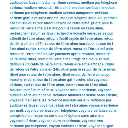
audiotel serieuse
,
médium en ligne sérieux
,
médium par téléphone
sérieux
,
medium retour de l être aimé
,
medium serieuse
,
medium
serieuse par telephone
,
medium serieux competent
,
médium
sérieux gratuit et sans attente
,
medium voyante serieuse
,
premier
spécialiste du retour affectif rapide de l'être aimé
,
priere pour le
retour de l'être aimé
,
psaume pour le retour de l'être aimé
,
recherche médium sérieux
,
recherche voyante sérieuse
,
retour
affectif de l être aimé
,
retour affectif rapide de l être aimé
,
retour
de l être aimé en 24h
,
retour de l être aimé marabout
,
retour de l
être aimé rapide
,
retour de l'être aimé
,
retour de l'être aimé avis
,
retour de l'être aimé en 24h paiement après résultat
,
retour de
l'être aimé rituel
,
retour de l'être aime tirage des dieux
,
retour
définitif et durable de l'être aimé
,
retour etre aimé efficace
,
rituel
de retour de l'être aimé en 24h
,
rituel pour le retour de l'être aimé
,
rituel pour retour de l être aimé
,
rituel retour de l etre aimé qui
marche
,
rituel retour de l'être aimé qui marche
,
site voyance
sérieux
,
sort retour de l'être aimé
,
tarot retour de l être aimé
,
trouver un médium sérieux
,
voyance amour serieuse
,
voyance
audiotel sérieuse et fiable
,
voyance audiotel serieuse sans attente
,
voyance mail sérieuse
,
voyance medium serieux
,
voyance par
audiotel serieuse
,
voyance retour de l être aimé
,
voyance sérieuse
par mail
,
voyance sérieuse par téléphone
,
voyance sérieuse sans
complaisance
,
voyance sérieuse téléphone sans attendre
,
voyance sérieux
,
voyance sure et serieuse
,
voyance tres
serieuse par telephone
,
voyant audiotel serieux
,
voyant en ligne