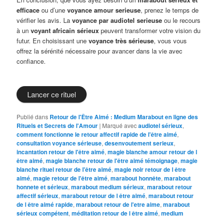
efficace
ou d’une
voyance amour serieuse
, prenez le temps de
vérifier les avis. La
voyance par audiotel serieuse
ou le recours
à un
voyant africain sérieux
peuvent transformer votre vision du
futur. En choisissant une
voyance très sérieuse
, vous vous
offrez la sérénité nécessaire pour avancer dans la vie avec
confiance.
Lancer ce rituel
Publié dans
Retour de l'Être Aimé : Medium Marabout en ligne des
Rituels et Secrets de l'Amour
|
Marqué avec
audiotel sérieux
,
comment fonctionne le retour affectif rapide de l'être aimé
,
consultation voyance sérieuse
,
desenvoutement serieux
,
incantation retour de l'être aimé
,
magie blanche amour retour de l
être aimé
,
magie blanche retour de l'être aimé témoignage
,
magie
blanche rituel retour de l'être aimé
,
magie noir retour de l être
aimé
,
magie retour de l'être aimé
,
marabout honnête
,
marabout
honnete et sérieux
,
marabout medium sérieux
,
marabout retour
affectif sérieux
,
marabout retour de l être aimé
,
marabout retour
de l être aimé rapide
,
marabout retour de l'etre aime
,
marabout
sérieux compétent
,
méditation retour de l être aimé
,
medium