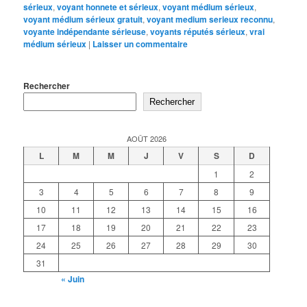
sérieux
,
voyant honnete et sérieux
,
voyant médium sérieux
,
voyant médium sérieux gratuit
,
voyant medium serieux reconnu
,
voyante indépendante sérieuse
,
voyants réputés sérieux
,
vrai
médium sérieux
|
Laisser un commentaire
Rechercher
Rechercher
AOÛT 2026
L
M
M
J
V
S
D
1
2
3
4
5
6
7
8
9
10
11
12
13
14
15
16
17
18
19
20
21
22
23
24
25
26
27
28
29
30
31
« Juin