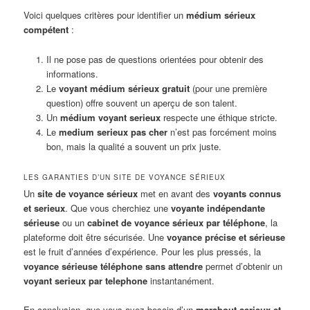
Voici quelques critères pour identifier un
médium sérieux
compétent
:
Il ne pose pas de questions orientées pour obtenir des
informations.
Le
voyant médium sérieux gratuit
(pour une première
question) offre souvent un aperçu de son talent.
Un
médium voyant serieux
respecte une éthique stricte.
Le
medium serieux pas cher
n’est pas forcément moins
bon, mais la qualité a souvent un prix juste.
LES GARANTIES D’UN SITE DE VOYANCE SÉRIEUX
Un
site de voyance sérieux
met en avant des
voyants connus
et serieux
. Que vous cherchiez une
voyante indépendante
sérieuse
ou un
cabinet de voyance sérieux par téléphone
, la
plateforme doit être sécurisée. Une
voyance précise et sérieuse
est le fruit d’années d’expérience. Pour les plus pressés, la
voyance sérieuse téléphone sans attendre
permet d’obtenir un
voyant serieux par telephone
instantanément.
En conclusion, que vous ayez besoin d’un
marabout serieux et