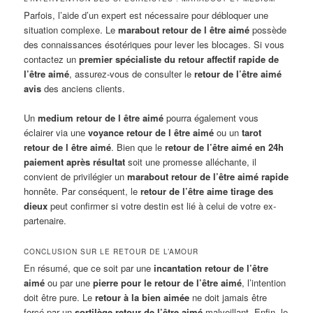
Parfois, l’aide d’un expert est nécessaire pour débloquer une
situation complexe. Le
marabout retour de l être aimé
possède
des connaissances ésotériques pour lever les blocages. Si vous
contactez un
premier spécialiste du retour affectif rapide de
l’être aimé
, assurez-vous de consulter le
retour de l’être aimé
avis
des anciens clients.
Un
medium retour de l être aimé
pourra également vous
éclairer via une
voyance retour de l être aimé
ou un
tarot
retour de l être aimé
. Bien que le
retour de l’être aimé en 24h
paiement après résultat
soit une promesse alléchante, il
convient de privilégier un
marabout retour de l’être aimé rapide
honnête. Par conséquent, le
retour de l’être aime tirage des
dieux
peut confirmer si votre destin est lié à celui de votre ex-
partenaire.
CONCLUSION SUR LE RETOUR DE L’AMOUR
En résumé, que ce soit par une
incantation retour de l’être
aimé
ou par une
pierre pour le retour de l’être aimé
, l’intention
doit être pure. Le
retour à la bien aimée
ne doit jamais être
forcé par un
sortilège retour de l’être aimé
malveillant. Enfin, le