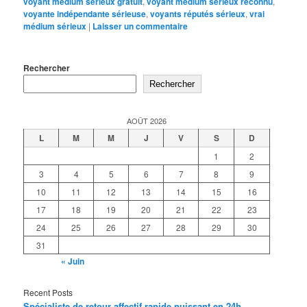
voyant médium sérieux gratuit
,
voyant medium serieux reconnu
,
voyante indépendante sérieuse
,
voyants réputés sérieux
,
vrai
médium sérieux
|
Laisser un commentaire
Rechercher
Rechercher
AOÛT 2026
L
M
M
J
V
S
D
1
2
3
4
5
6
7
8
9
10
11
12
13
14
15
16
17
18
19
20
21
22
23
24
25
26
27
28
29
30
31
« Juin
Recent Posts
Spécialiste de retour affectif rapide puissant en 24h