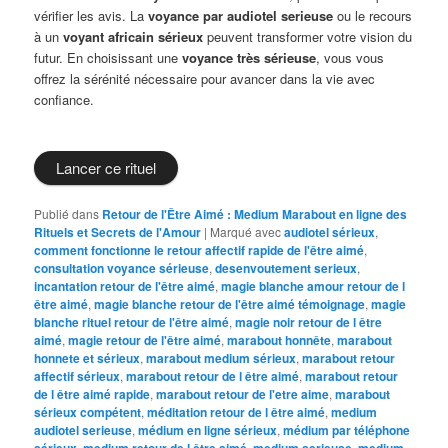
vérifier les avis. La
voyance par audiotel serieuse
ou le recours
à un
voyant africain sérieux
peuvent transformer votre vision du
futur. En choisissant une
voyance très sérieuse
, vous vous
offrez la sérénité nécessaire pour avancer dans la vie avec
confiance.
Lancer ce rituel
Publié dans
Retour de l'Être Aimé : Medium Marabout en ligne des
Rituels et Secrets de l'Amour
|
Marqué avec
audiotel sérieux
,
comment fonctionne le retour affectif rapide de l'être aimé
,
consultation voyance sérieuse
,
desenvoutement serieux
,
incantation retour de l'être aimé
,
magie blanche amour retour de l
être aimé
,
magie blanche retour de l'être aimé témoignage
,
magie
blanche rituel retour de l'être aimé
,
magie noir retour de l être
aimé
,
magie retour de l'être aimé
,
marabout honnête
,
marabout
honnete et sérieux
,
marabout medium sérieux
,
marabout retour
affectif sérieux
,
marabout retour de l être aimé
,
marabout retour
de l être aimé rapide
,
marabout retour de l'etre aime
,
marabout
sérieux compétent
,
méditation retour de l être aimé
,
medium
audiotel serieuse
,
médium en ligne sérieux
,
médium par téléphone
sérieux
,
medium retour de l être aimé
,
medium serieuse
,
medium