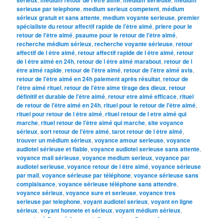
serieuse par telephone
,
medium serieux competent
,
médium
sérieux gratuit et sans attente
,
medium voyante serieuse
,
premier
spécialiste du retour affectif rapide de l'être aimé
,
priere pour le
retour de l'être aimé
,
psaume pour le retour de l'être aimé
,
recherche médium sérieux
,
recherche voyante sérieuse
,
retour
affectif de l être aimé
,
retour affectif rapide de l être aimé
,
retour
de l être aimé en 24h
,
retour de l être aimé marabout
,
retour de l
être aimé rapide
,
retour de l'être aimé
,
retour de l'être aimé avis
,
retour de l'être aimé en 24h paiement après résultat
,
retour de
l'être aimé rituel
,
retour de l'être aime tirage des dieux
,
retour
définitif et durable de l'être aimé
,
retour etre aimé efficace
,
rituel
de retour de l'être aimé en 24h
,
rituel pour le retour de l'être aimé
,
rituel pour retour de l être aimé
,
rituel retour de l etre aimé qui
marche
,
rituel retour de l'être aimé qui marche
,
site voyance
sérieux
,
sort retour de l'être aimé
,
tarot retour de l être aimé
,
trouver un médium sérieux
,
voyance amour serieuse
,
voyance
audiotel sérieuse et fiable
,
voyance audiotel serieuse sans attente
,
voyance mail sérieuse
,
voyance medium serieux
,
voyance par
audiotel serieuse
,
voyance retour de l être aimé
,
voyance sérieuse
par mail
,
voyance sérieuse par téléphone
,
voyance sérieuse sans
complaisance
,
voyance sérieuse téléphone sans attendre
,
voyance sérieux
,
voyance sure et serieuse
,
voyance tres
serieuse par telephone
,
voyant audiotel serieux
,
voyant en ligne
sérieux
,
voyant honnete et sérieux
,
voyant médium sérieux
,