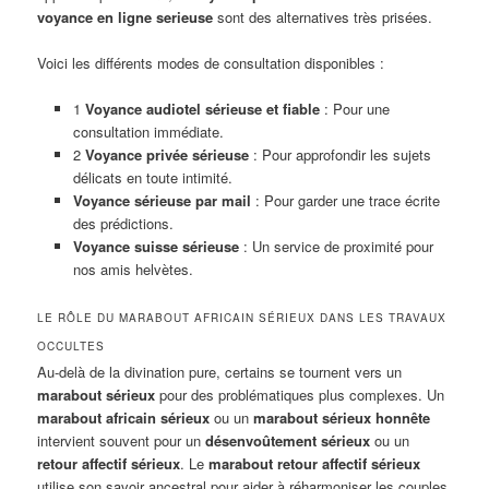
voyance en ligne serieuse
sont des alternatives très prisées.
Voici les différents modes de consultation disponibles :
1
Voyance audiotel sérieuse et fiable
: Pour une
consultation immédiate.
2
Voyance privée sérieuse
: Pour approfondir les sujets
délicats en toute intimité.
Voyance sérieuse par mail
: Pour garder une trace écrite
des prédictions.
Voyance suisse sérieuse
: Un service de proximité pour
nos amis helvètes.
LE RÔLE DU MARABOUT AFRICAIN SÉRIEUX DANS LES TRAVAUX
OCCULTES
Au-delà de la divination pure, certains se tournent vers un
marabout sérieux
pour des problématiques plus complexes. Un
marabout africain sérieux
ou un
marabout sérieux honnête
intervient souvent pour un
désenvoûtement sérieux
ou un
retour affectif sérieux
. Le
marabout retour affectif sérieux
utilise son savoir ancestral pour aider à réharmoniser les couples