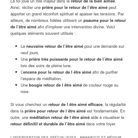
La foi joue un rôle majeur dans le
retour de la bien aimée
.
Ainsi, réciter une
prière pour le retour de l’être aimé
peut
apporter un grand réconfort spirituel et apaiser les tensions. Par
ailleurs, de nombreux fidèles utilisent un
psaume pour le retour
de l’être aimé
afin d’implorer une intervention divine. Voici
quelques éléments souvent utilisés :
La
neuvaine retour de l’être aimé
pour une demande sur
neuf jours.
Une
prière très puissante pour le retour de l’être aimé
lors des soirs de pleine lune.
L’
encens pour le retour de l être aimé
afin de purifier
l’espace de méditation.
Une
bougie retour de l être aimé
de couleur rouge ou
rose.
Si vous cherchez un
retour de l être aimé efficace
, la régularité
dans la
prière pour retour de l être aimé
est fondamentale. En
outre, une
méditation retour de l être aimé
aide à visualiser le
retour définitif et durable de l’être aimé
dans votre foyer.
L’INTERVENTION DES SPÉCIALISTES : MARABOUT ET MÉDIUM