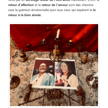
retour d’affection
et le
retour de l’amour
sont des chemins
vers la guérison émotionnelle pour tous ceux qui espèrent le
le
retour à la bien aimée
.