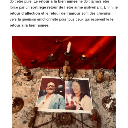
doit être pure. Le
retour à la bien aimée
ne doit jamais être
forcé par un
sortilège retour de l’être aimé
malveillant. Enfin, le
retour d’affection
et le
retour de l’amour
sont des chemins
vers la guérison émotionnelle pour tous ceux qui espèrent le
le
retour à la bien aimée
.