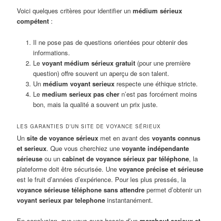
Voici quelques critères pour identifier un
médium sérieux
compétent
:
Il ne pose pas de questions orientées pour obtenir des
informations.
Le
voyant médium sérieux gratuit
(pour une première
question) offre souvent un aperçu de son talent.
Un
médium voyant serieux
respecte une éthique stricte.
Le
medium serieux pas cher
n’est pas forcément moins
bon, mais la qualité a souvent un prix juste.
LES GARANTIES D’UN SITE DE VOYANCE SÉRIEUX
Un
site de voyance sérieux
met en avant des
voyants connus
et serieux
. Que vous cherchiez une
voyante indépendante
sérieuse
ou un
cabinet de voyance sérieux par téléphone
, la
plateforme doit être sécurisée. Une
voyance précise et sérieuse
est le fruit d’années d’expérience. Pour les plus pressés, la
voyance sérieuse téléphone sans attendre
permet d’obtenir un
voyant serieux par telephone
instantanément.
En conclusion, que vous ayez besoin d’un
marabout serieux et