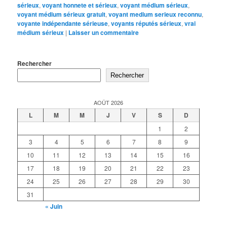
sérieux
,
voyant honnete et sérieux
,
voyant médium sérieux
,
voyant médium sérieux gratuit
,
voyant medium serieux reconnu
,
voyante indépendante sérieuse
,
voyants réputés sérieux
,
vrai
médium sérieux
|
Laisser un commentaire
Rechercher
Rechercher
AOÛT 2026
L
M
M
J
V
S
D
1
2
3
4
5
6
7
8
9
10
11
12
13
14
15
16
17
18
19
20
21
22
23
24
25
26
27
28
29
30
31
« Juin