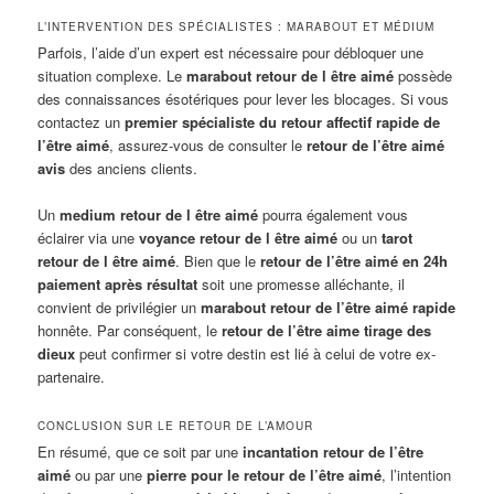
L’INTERVENTION DES SPÉCIALISTES : MARABOUT ET MÉDIUM
Parfois, l’aide d’un expert est nécessaire pour débloquer une
situation complexe. Le
marabout retour de l être aimé
possède
des connaissances ésotériques pour lever les blocages. Si vous
contactez un
premier spécialiste du retour affectif rapide de
l’être aimé
, assurez-vous de consulter le
retour de l’être aimé
avis
des anciens clients.
Un
medium retour de l être aimé
pourra également vous
éclairer via une
voyance retour de l être aimé
ou un
tarot
retour de l être aimé
. Bien que le
retour de l’être aimé en 24h
paiement après résultat
soit une promesse alléchante, il
convient de privilégier un
marabout retour de l’être aimé rapide
honnête. Par conséquent, le
retour de l’être aime tirage des
dieux
peut confirmer si votre destin est lié à celui de votre ex-
partenaire.
CONCLUSION SUR LE RETOUR DE L’AMOUR
En résumé, que ce soit par une
incantation retour de l’être
aimé
ou par une
pierre pour le retour de l’être aimé
, l’intention