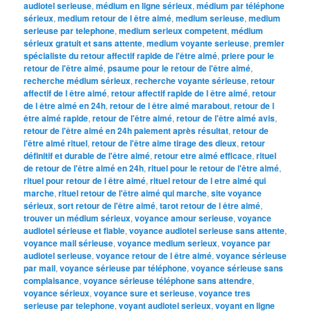
audiotel serieuse
,
médium en ligne sérieux
,
médium par téléphone
sérieux
,
medium retour de l être aimé
,
medium serieuse
,
medium
serieuse par telephone
,
medium serieux competent
,
médium
sérieux gratuit et sans attente
,
medium voyante serieuse
,
premier
spécialiste du retour affectif rapide de l'être aimé
,
priere pour le
retour de l'être aimé
,
psaume pour le retour de l'être aimé
,
recherche médium sérieux
,
recherche voyante sérieuse
,
retour
affectif de l être aimé
,
retour affectif rapide de l être aimé
,
retour
de l être aimé en 24h
,
retour de l être aimé marabout
,
retour de l
être aimé rapide
,
retour de l'être aimé
,
retour de l'être aimé avis
,
retour de l'être aimé en 24h paiement après résultat
,
retour de
l'être aimé rituel
,
retour de l'être aime tirage des dieux
,
retour
définitif et durable de l'être aimé
,
retour etre aimé efficace
,
rituel
de retour de l'être aimé en 24h
,
rituel pour le retour de l'être aimé
,
rituel pour retour de l être aimé
,
rituel retour de l etre aimé qui
marche
,
rituel retour de l'être aimé qui marche
,
site voyance
sérieux
,
sort retour de l'être aimé
,
tarot retour de l être aimé
,
trouver un médium sérieux
,
voyance amour serieuse
,
voyance
audiotel sérieuse et fiable
,
voyance audiotel serieuse sans attente
,
voyance mail sérieuse
,
voyance medium serieux
,
voyance par
audiotel serieuse
,
voyance retour de l être aimé
,
voyance sérieuse
par mail
,
voyance sérieuse par téléphone
,
voyance sérieuse sans
complaisance
,
voyance sérieuse téléphone sans attendre
,
voyance sérieux
,
voyance sure et serieuse
,
voyance tres
serieuse par telephone
,
voyant audiotel serieux
,
voyant en ligne