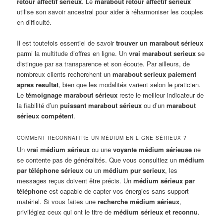
retour affectif sérieux
. Le
marabout retour affectif sérieux
utilise son savoir ancestral pour aider à réharmoniser les couples
en difficulté.
Il est toutefois essentiel de savoir
trouver un marabout sérieux
parmi la multitude d’offres en ligne. Un
vrai marabout serieux
se
distingue par sa transparence et son écoute. Par ailleurs, de
nombreux clients recherchent un
marabout serieux paiement
apres resultat
, bien que les modalités varient selon le praticien.
Le
témoignage marabout sérieux
reste le meilleur indicateur de
la fiabilité d’un
puissant marabout sérieux
ou d’un
marabout
sérieux compétent
.
COMMENT RECONNAÎTRE UN MÉDIUM EN LIGNE SÉRIEUX ?
Un
vrai médium sérieux
ou une
voyante médium sérieuse
ne
se contente pas de généralités. Que vous consultiez un
médium
par téléphone sérieux
ou un
médium pur serieux
, les
messages reçus doivent être précis. Un
médium sérieux par
téléphone
est capable de capter vos énergies sans support
matériel. Si vous faites une
recherche médium sérieux
,
privilégiez ceux qui ont le titre de
médium sérieux et reconnu
.