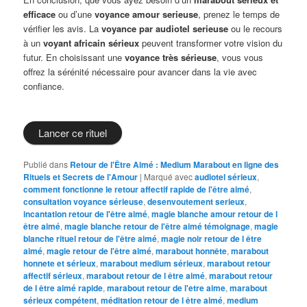
efficace
ou d’une
voyance amour serieuse
, prenez le temps de
vérifier les avis. La
voyance par audiotel serieuse
ou le recours
à un
voyant africain sérieux
peuvent transformer votre vision du
futur. En choisissant une
voyance très sérieuse
, vous vous
offrez la sérénité nécessaire pour avancer dans la vie avec
confiance.
Lancer ce rituel
Publié dans
Retour de l'Être Aimé : Medium Marabout en ligne des
Rituels et Secrets de l'Amour
|
Marqué avec
audiotel sérieux
,
comment fonctionne le retour affectif rapide de l'être aimé
,
consultation voyance sérieuse
,
desenvoutement serieux
,
incantation retour de l'être aimé
,
magie blanche amour retour de l
être aimé
,
magie blanche retour de l'être aimé témoignage
,
magie
blanche rituel retour de l'être aimé
,
magie noir retour de l être
aimé
,
magie retour de l'être aimé
,
marabout honnête
,
marabout
honnete et sérieux
,
marabout medium sérieux
,
marabout retour
affectif sérieux
,
marabout retour de l être aimé
,
marabout retour
de l être aimé rapide
,
marabout retour de l'etre aime
,
marabout
sérieux compétent
,
méditation retour de l être aimé
,
medium