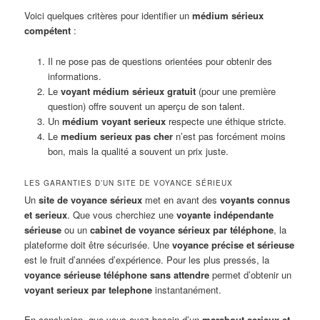
Voici quelques critères pour identifier un
médium sérieux
compétent
:
Il ne pose pas de questions orientées pour obtenir des
informations.
Le
voyant médium sérieux gratuit
(pour une première
question) offre souvent un aperçu de son talent.
Un
médium voyant serieux
respecte une éthique stricte.
Le
medium serieux pas cher
n’est pas forcément moins
bon, mais la qualité a souvent un prix juste.
LES GARANTIES D’UN SITE DE VOYANCE SÉRIEUX
Un
site de voyance sérieux
met en avant des
voyants connus
et serieux
. Que vous cherchiez une
voyante indépendante
sérieuse
ou un
cabinet de voyance sérieux par téléphone
, la
plateforme doit être sécurisée. Une
voyance précise et sérieuse
est le fruit d’années d’expérience. Pour les plus pressés, la
voyance sérieuse téléphone sans attendre
permet d’obtenir un
voyant serieux par telephone
instantanément.
En conclusion, que vous ayez besoin d’un
marabout serieux et