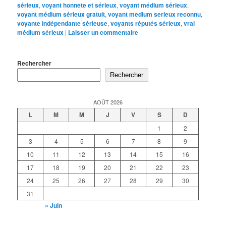
sérieux
,
voyant honnete et sérieux
,
voyant médium sérieux
,
voyant médium sérieux gratuit
,
voyant medium serieux reconnu
,
voyante indépendante sérieuse
,
voyants réputés sérieux
,
vrai
médium sérieux
|
Laisser un commentaire
Rechercher
Rechercher
AOÛT 2026
L
M
M
J
V
S
D
1
2
3
4
5
6
7
8
9
10
11
12
13
14
15
16
17
18
19
20
21
22
23
24
25
26
27
28
29
30
31
« Juin