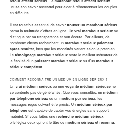
retour affectif sérieux
. Le
marabout retour affectif sérieux
utilise son savoir ancestral pour aider à réharmoniser les couples
en difficulté.
Il est toutefois essentiel de savoir
trouver un marabout sérieux
parmi la multitude d’offres en ligne. Un
vrai marabout serieux
se
distingue par sa transparence et son écoute. Par ailleurs, de
nombreux clients recherchent un
marabout serieux paiement
apres resultat
, bien que les modalités varient selon le praticien.
Le
témoignage marabout sérieux
reste le meilleur indicateur de
la fiabilité d’un
puissant marabout sérieux
ou d’un
marabout
sérieux compétent
.
COMMENT RECONNAÎTRE UN MÉDIUM EN LIGNE SÉRIEUX ?
Un
vrai médium sérieux
ou une
voyante médium sérieuse
ne
se contente pas de généralités. Que vous consultiez un
médium
par téléphone sérieux
ou un
médium pur serieux
, les
messages reçus doivent être précis. Un
médium sérieux par
téléphone
est capable de capter vos énergies sans support
matériel. Si vous faites une
recherche médium sérieux
,
privilégiez ceux qui ont le titre de
médium sérieux et reconnu
.