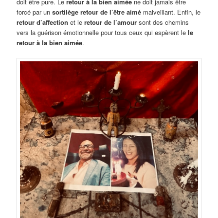
doit être pure. Le
retour à la bien aimée
ne doit jamais être
forcé par un
sortilège retour de l’être aimé
malveillant. Enfin, le
retour d’affection
et le
retour de l’amour
sont des chemins
vers la guérison émotionnelle pour tous ceux qui espèrent le
le
retour à la bien aimée
.