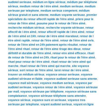
audiotel serieuse
,
médium en ligne sérieux
,
médium par téléphone
sérieux
,
medium retour de l être aimé
,
medium serieuse
,
medium
serieuse par telephone
,
medium serieux competent
,
médium
sérieux gratuit et sans attente
,
medium voyante serieuse
,
premier
spécialiste du retour affectif rapide de l'être aimé
,
priere pour le
retour de l'être aimé
,
psaume pour le retour de l'être aimé
,
recherche médium sérieux
,
recherche voyante sérieuse
,
retour
affectif de l être aimé
,
retour affectif rapide de l être aimé
,
retour
de l être aimé en 24h
,
retour de l être aimé marabout
,
retour de l
être aimé rapide
,
retour de l'être aimé
,
retour de l'être aimé avis
,
retour de l'être aimé en 24h paiement après résultat
,
retour de
l'être aimé rituel
,
retour de l'être aime tirage des dieux
,
retour
définitif et durable de l'être aimé
,
retour etre aimé efficace
,
rituel
de retour de l'être aimé en 24h
,
rituel pour le retour de l'être aimé
,
rituel pour retour de l être aimé
,
rituel retour de l etre aimé qui
marche
,
rituel retour de l'être aimé qui marche
,
site voyance
sérieux
,
sort retour de l'être aimé
,
tarot retour de l être aimé
,
trouver un médium sérieux
,
voyance amour serieuse
,
voyance
audiotel sérieuse et fiable
,
voyance audiotel serieuse sans attente
,
voyance mail sérieuse
,
voyance medium serieux
,
voyance par
audiotel serieuse
,
voyance retour de l être aimé
,
voyance sérieuse
par mail
,
voyance sérieuse par téléphone
,
voyance sérieuse sans
complaisance
,
voyance sérieuse téléphone sans attendre
,
voyance sérieux
,
voyance sure et serieuse
,
voyance tres
serieuse par telephone
,
voyant audiotel serieux
,
voyant en ligne