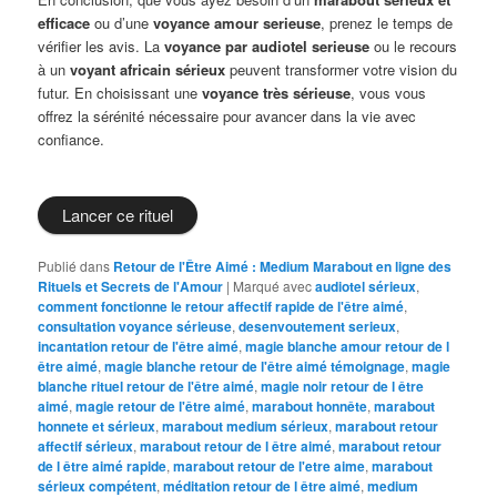
efficace
ou d’une
voyance amour serieuse
, prenez le temps de
vérifier les avis. La
voyance par audiotel serieuse
ou le recours
à un
voyant africain sérieux
peuvent transformer votre vision du
futur. En choisissant une
voyance très sérieuse
, vous vous
offrez la sérénité nécessaire pour avancer dans la vie avec
confiance.
Lancer ce rituel
Publié dans
Retour de l'Être Aimé : Medium Marabout en ligne des
Rituels et Secrets de l'Amour
|
Marqué avec
audiotel sérieux
,
comment fonctionne le retour affectif rapide de l'être aimé
,
consultation voyance sérieuse
,
desenvoutement serieux
,
incantation retour de l'être aimé
,
magie blanche amour retour de l
être aimé
,
magie blanche retour de l'être aimé témoignage
,
magie
blanche rituel retour de l'être aimé
,
magie noir retour de l être
aimé
,
magie retour de l'être aimé
,
marabout honnête
,
marabout
honnete et sérieux
,
marabout medium sérieux
,
marabout retour
affectif sérieux
,
marabout retour de l être aimé
,
marabout retour
de l être aimé rapide
,
marabout retour de l'etre aime
,
marabout
sérieux compétent
,
méditation retour de l être aimé
,
medium