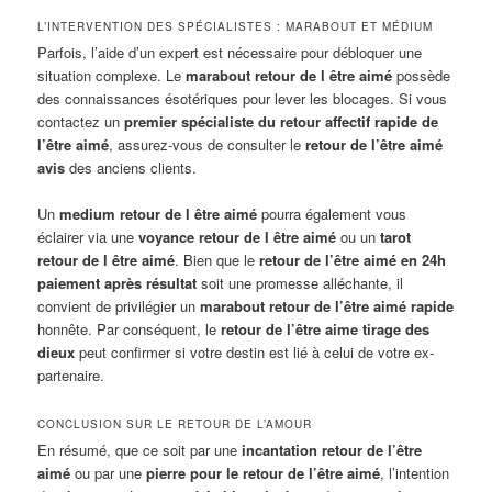
L’INTERVENTION DES SPÉCIALISTES : MARABOUT ET MÉDIUM
Parfois, l’aide d’un expert est nécessaire pour débloquer une
situation complexe. Le
marabout retour de l être aimé
possède
des connaissances ésotériques pour lever les blocages. Si vous
contactez un
premier spécialiste du retour affectif rapide de
l’être aimé
, assurez-vous de consulter le
retour de l’être aimé
avis
des anciens clients.
Un
medium retour de l être aimé
pourra également vous
éclairer via une
voyance retour de l être aimé
ou un
tarot
retour de l être aimé
. Bien que le
retour de l’être aimé en 24h
paiement après résultat
soit une promesse alléchante, il
convient de privilégier un
marabout retour de l’être aimé rapide
honnête. Par conséquent, le
retour de l’être aime tirage des
dieux
peut confirmer si votre destin est lié à celui de votre ex-
partenaire.
CONCLUSION SUR LE RETOUR DE L’AMOUR
En résumé, que ce soit par une
incantation retour de l’être
aimé
ou par une
pierre pour le retour de l’être aimé
, l’intention