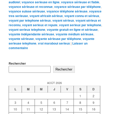
audiotel
,
voyance serieuse en ligne
,
voyance sérieuse et fiable
,
voyance sérieuse et reconnue
,
voyance sérieuse par téléphone
,
voyance suisse sérieuse
,
voyance téléphone sérieuse
,
voyance
tres serieuse
,
voyant africain sérieux
,
voyant connu et sérieux
,
voyant par telephone sérieux
,
voyant sérieux
,
voyant sérieux et
reconnu
,
voyant serieux et repute
,
voyant serieux par telephone
,
voyant serieux telephone
,
voyante gratuit en ligne et sérieuse
,
voyante indépendante sérieuse
,
voyante médium sérieuse
,
voyante sérieuse
,
voyante sérieuse par téléphone
,
voyante
serieuse telephone
,
vrai marabout serieux
|
Laisser un
commentaire
Rechercher
Rechercher
AOÛT 2026
L
M
M
J
V
S
D
1
2
3
4
5
6
7
8
9
10
11
12
13
14
15
16