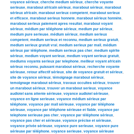
voyance sérieux
,
cherche medium sérieux
,
cherche voyante
serieuse
,
marabout africain sérieux
,
marabout sérieux
,
marabout
sérieux africain
,
marabout serieux competent
,
marabout serieux
et efficace
,
marabout serieux honnete
,
marabout sérieux honnête
,
marabout serieux paiement apres resultat
,
marabout voyant
sérieux
,
médium par téléphone sérieux
,
medium pur sérieux
,
medium pure serieuse
,
médium sérieux
,
medium serieux
competent
,
medium serieux et reconnu
,
medium serieux gratuit
,
medium serieux gratuit vrai
,
medium serieux par mail
,
médium
sérieux par téléphone
,
medium serieux pas cher
,
medium spirite
sérieux
,
medium voyant serieux
,
medium voyant serieux gratuit
,
mediums voyants serieux par telephone
,
meilleur voyant africain
sérieux reconnu
,
puissant marabout sérieux
,
recherche voyante
sérieuse
,
retour affectif sérieux
,
site de voyance gratuit et sérieux
,
site de voyance sérieux
,
témoignage marabout sérieux
,
temoignage marabout sérieux
,
travaux occultes sérieux
,
trouver
un marabout sérieux
,
trouver un marabout serieux
,
voyance
audiotel sans attente sérieuse
,
voyance audiotel sérieuse
,
voyance en ligne serieuse
,
voyance médium sérieux par
téléphone
,
voyance par mail sérieuse
,
voyance par téléphone
sérieuse
,
voyance par téléphone sérieuse et fiable
,
voyance par
telephone serieuse pas cher
,
voyance par téléphone sérieux
,
voyance pas cher et sérieuse
,
voyance précise et sérieuse
,
voyance privée sérieuse
,
voyance pure serieuse
,
voyance pure
sérieuse par téléphone
,
voyance serieuse
,
voyance sérieuse