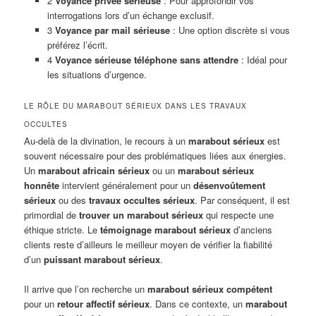
2
Voyance privée sérieuse
: Pour approfondir vos
interrogations lors d’un échange exclusif.
3
Voyance par mail sérieuse
: Une option discrète si vous
préférez l’écrit.
4
Voyance sérieuse téléphone sans attendre
: Idéal pour
les situations d’urgence.
LE RÔLE DU MARABOUT SÉRIEUX DANS LES TRAVAUX
OCCULTES
Au-delà de la divination, le recours à un
marabout sérieux
est
souvent nécessaire pour des problématiques liées aux énergies.
Un
marabout africain sérieux
ou un
marabout sérieux
honnête
intervient généralement pour un
désenvoûtement
sérieux
ou des
travaux occultes sérieux
. Par conséquent, il est
primordial de
trouver un marabout sérieux
qui respecte une
éthique stricte. Le
témoignage marabout sérieux
d’anciens
clients reste d’ailleurs le meilleur moyen de vérifier la fiabilité
d’un
puissant marabout sérieux
.
Il arrive que l’on recherche un
marabout sérieux compétent
pour un
retour affectif sérieux
. Dans ce contexte, un
marabout