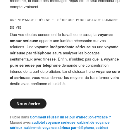
renommé, la clarté des messages reçus est le seul indicateur qui
compte vraiment.
UNE VOYANCE PRÉCISE ET SÉRIEUSE POUR CHAQUE DOMAINE
DE VIE
Que vos doutes concernent le travail ou le cœur, la
voyance
amour serieuse
apporte une lumière nécessaire sur vos
relations. Une
voyante indépendante sérieuse
ou une
voyante
sérieuse par téléphone
saura analyser les blocages
sentimentaux avec finesse. Enfin, n’oubliez pas que la
voyance
pure sérieuse par téléphone
demande une concentration
intense de la part du praticien. En choisissant une
voyance sure
et serieuse
, vous vous donnez les moyens de transformer votre
destin avec confiance et lucidité.
Nous écrire
Publié dans
Comment réussir un retour d'affection efficace ?
|
Marqué avec
audiotel voyance serieuse
,
cabinet de voyance
sérieux
,
cabinet de voyance sérieux par téléphone
,
cabinet