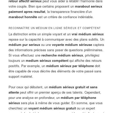
retour affectif sérieux
peut vous aider à rétablir l’harmonie dans
votre couple. Bien que certains proposent un
marabout serieux
paiement apres resultat
, la transparence financière d’un
marabout honnête
est un critère de confiance indéniable.
RECONNAÎTRE UN MÉDIUM EN LIGNE SÉRIEUX ET COMPÉTENT
La distinction entre un simple voyant et un
vrai médium sérieux
repose sur la capacité à communiquer avec des plans subtils. Un
médium pur serieux
ou une
voyante médium sérieuse
captera
des informations précises sans poser de questions préliminaires.
Si vous effectuez une
recherche médium sérieux
, privilégiez
toujours un
medium sérieux compétent
qui affiche des retours
positifs. Par exemple, un
médium sérieux par téléphone
doit
être capable de vous décrire des éléments de votre passé sans
support matériel.
Pour ceux qui débutent, un
médium sérieux gratuit et sans
attente
peut offrir un premier aperçu de ses talents. Cependant,
pour une analyse en profondeur, un
médium par téléphone
sérieux
sera plus à même de vous guider. En somme, que vous
cherchiez un
voyant médium sérieux gratuit
ou un expert