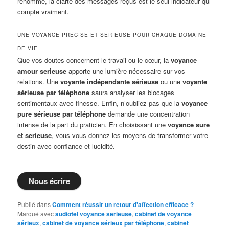
renommé, la clarté des messages reçus est le seul indicateur qui
compte vraiment.
UNE VOYANCE PRÉCISE ET SÉRIEUSE POUR CHAQUE DOMAINE
DE VIE
Que vos doutes concernent le travail ou le cœur, la
voyance
amour serieuse
apporte une lumière nécessaire sur vos
relations. Une
voyante indépendante sérieuse
ou une
voyante
sérieuse par téléphone
saura analyser les blocages
sentimentaux avec finesse. Enfin, n’oubliez pas que la
voyance
pure sérieuse par téléphone
demande une concentration
intense de la part du praticien. En choisissant une
voyance sure
et serieuse
, vous vous donnez les moyens de transformer votre
destin avec confiance et lucidité.
Nous écrire
Publié dans
Comment réussir un retour d'affection efficace ?
|
Marqué avec
audiotel voyance serieuse
,
cabinet de voyance
sérieux
,
cabinet de voyance sérieux par téléphone
,
cabinet