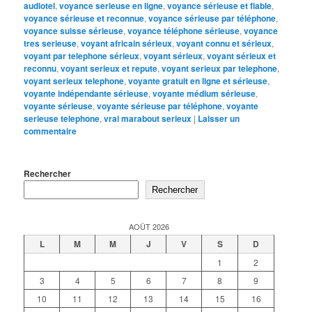
audiotel
,
voyance serieuse en ligne
,
voyance sérieuse et fiable
,
voyance sérieuse et reconnue
,
voyance sérieuse par téléphone
,
voyance suisse sérieuse
,
voyance téléphone sérieuse
,
voyance
tres serieuse
,
voyant africain sérieux
,
voyant connu et sérieux
,
voyant par telephone sérieux
,
voyant sérieux
,
voyant sérieux et
reconnu
,
voyant serieux et repute
,
voyant serieux par telephone
,
voyant serieux telephone
,
voyante gratuit en ligne et sérieuse
,
voyante indépendante sérieuse
,
voyante médium sérieuse
,
voyante sérieuse
,
voyante sérieuse par téléphone
,
voyante
serieuse telephone
,
vrai marabout serieux
|
Laisser un
commentaire
Rechercher
Rechercher
AOÛT 2026
L
M
M
J
V
S
D
1
2
3
4
5
6
7
8
9
10
11
12
13
14
15
16