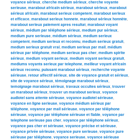
voyance sérieux
,
cherche medium sérieux
,
cherche voyante
serieuse
,
marabout africain sérieux
,
marabout sérieux
,
marabout
sérieux africain
,
marabout serieux competent
,
marabout serieux
et efficace
,
marabout serieux honnete
,
marabout sérieux honnête
,
marabout serieux paiement apres resultat
,
marabout voyant
sérieux
,
médium par téléphone sérieux
,
medium pur sérieux
,
medium pure serieuse
,
médium sérieux
,
medium serieux
competent
,
medium serieux et reconnu
,
medium serieux gratuit
,
medium serieux gratuit vrai
,
medium serieux par mail
,
médium
sérieux par téléphone
,
medium serieux pas cher
,
medium spirite
sérieux
,
medium voyant serieux
,
medium voyant serieux gratuit
,
mediums voyants serieux par telephone
,
meilleur voyant africain
sérieux reconnu
,
puissant marabout sérieux
,
recherche voyante
sérieuse
,
retour affectif sérieux
,
site de voyance gratuit et sérieux
,
site de voyance sérieux
,
témoignage marabout sérieux
,
temoignage marabout sérieux
,
travaux occultes sérieux
,
trouver
un marabout sérieux
,
trouver un marabout serieux
,
voyance
audiotel sans attente sérieuse
,
voyance audiotel sérieuse
,
voyance en ligne serieuse
,
voyance médium sérieux par
téléphone
,
voyance par mail sérieuse
,
voyance par téléphone
sérieuse
,
voyance par téléphone sérieuse et fiable
,
voyance par
telephone serieuse pas cher
,
voyance par téléphone sérieux
,
voyance pas cher et sérieuse
,
voyance précise et sérieuse
,
voyance privée sérieuse
,
voyance pure serieuse
,
voyance pure
sérieuse par téléphone
,
voyance serieuse
,
voyance sérieuse