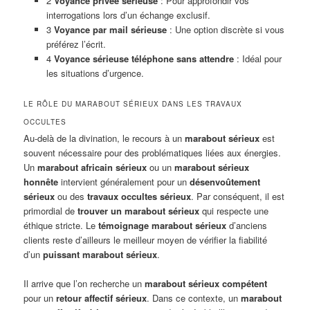
2
Voyance privée sérieuse
: Pour approfondir vos
interrogations lors d’un échange exclusif.
3
Voyance par mail sérieuse
: Une option discrète si vous
préférez l’écrit.
4
Voyance sérieuse téléphone sans attendre
: Idéal pour
les situations d’urgence.
LE RÔLE DU MARABOUT SÉRIEUX DANS LES TRAVAUX
OCCULTES
Au-delà de la divination, le recours à un
marabout sérieux
est
souvent nécessaire pour des problématiques liées aux énergies.
Un
marabout africain sérieux
ou un
marabout sérieux
honnête
intervient généralement pour un
désenvoûtement
sérieux
ou des
travaux occultes sérieux
. Par conséquent, il est
primordial de
trouver un marabout sérieux
qui respecte une
éthique stricte. Le
témoignage marabout sérieux
d’anciens
clients reste d’ailleurs le meilleur moyen de vérifier la fiabilité
d’un
puissant marabout sérieux
.
Il arrive que l’on recherche un
marabout sérieux compétent
pour un
retour affectif sérieux
. Dans ce contexte, un
marabout