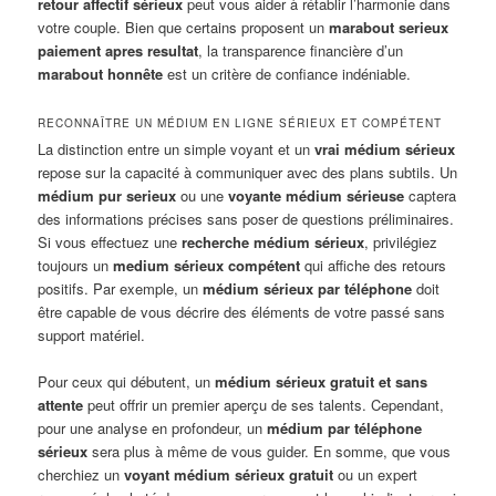
retour affectif sérieux
peut vous aider à rétablir l’harmonie dans
votre couple. Bien que certains proposent un
marabout serieux
paiement apres resultat
, la transparence financière d’un
marabout honnête
est un critère de confiance indéniable.
RECONNAÎTRE UN MÉDIUM EN LIGNE SÉRIEUX ET COMPÉTENT
La distinction entre un simple voyant et un
vrai médium sérieux
repose sur la capacité à communiquer avec des plans subtils. Un
médium pur serieux
ou une
voyante médium sérieuse
captera
des informations précises sans poser de questions préliminaires.
Si vous effectuez une
recherche médium sérieux
, privilégiez
toujours un
medium sérieux compétent
qui affiche des retours
positifs. Par exemple, un
médium sérieux par téléphone
doit
être capable de vous décrire des éléments de votre passé sans
support matériel.
Pour ceux qui débutent, un
médium sérieux gratuit et sans
attente
peut offrir un premier aperçu de ses talents. Cependant,
pour une analyse en profondeur, un
médium par téléphone
sérieux
sera plus à même de vous guider. En somme, que vous
cherchiez un
voyant médium sérieux gratuit
ou un expert