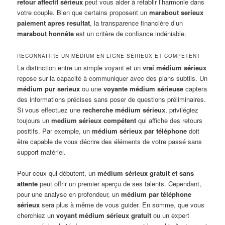
retour affectif sérieux
peut vous aider à rétablir l’harmonie dans
votre couple. Bien que certains proposent un
marabout serieux
paiement apres resultat
, la transparence financière d’un
marabout honnête
est un critère de confiance indéniable.
RECONNAÎTRE UN MÉDIUM EN LIGNE SÉRIEUX ET COMPÉTENT
La distinction entre un simple voyant et un
vrai médium sérieux
repose sur la capacité à communiquer avec des plans subtils. Un
médium pur serieux
ou une
voyante médium sérieuse
captera
des informations précises sans poser de questions préliminaires.
Si vous effectuez une
recherche médium sérieux
, privilégiez
toujours un
medium sérieux compétent
qui affiche des retours
positifs. Par exemple, un
médium sérieux par téléphone
doit
être capable de vous décrire des éléments de votre passé sans
support matériel.
Pour ceux qui débutent, un
médium sérieux gratuit et sans
attente
peut offrir un premier aperçu de ses talents. Cependant,
pour une analyse en profondeur, un
médium par téléphone
sérieux
sera plus à même de vous guider. En somme, que vous
cherchiez un
voyant médium sérieux gratuit
ou un expert