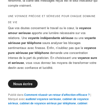
renommé, la clarté des messages reçus est le seul indicateur qui
compte vraiment.
UNE VOYANCE PRÉCISE ET SÉRIEUSE POUR CHAQUE DOMAINE
DE VIE
Que vos doutes concernent le travail ou le cœur, la
voyance
amour serieuse
apporte une lumière nécessaire sur vos
relations. Une
voyante indépendante sérieuse
ou une
voyante
sérieuse par téléphone
saura analyser les blocages
sentimentaux avec finesse. Enfin, n’oubliez pas que la
voyance
pure sérieuse par téléphone
demande une concentration
intense de la part du praticien. En choisissant une
voyance sure
et serieuse
, vous vous donnez les moyens de transformer votre
destin avec confiance et lucidité.
Nous écrire
Publié dans
Comment réussir un retour d'affection efficace ?
|
Marqué avec
audiotel voyance serieuse
,
cabinet de voyance
sérieux
,
cabinet de voyance sérieux par téléphone
,
cabinet