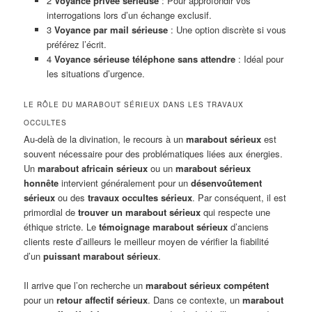
2
Voyance privée sérieuse
: Pour approfondir vos
interrogations lors d’un échange exclusif.
3
Voyance par mail sérieuse
: Une option discrète si vous
préférez l’écrit.
4
Voyance sérieuse téléphone sans attendre
: Idéal pour
les situations d’urgence.
LE RÔLE DU MARABOUT SÉRIEUX DANS LES TRAVAUX
OCCULTES
Au-delà de la divination, le recours à un
marabout sérieux
est
souvent nécessaire pour des problématiques liées aux énergies.
Un
marabout africain sérieux
ou un
marabout sérieux
honnête
intervient généralement pour un
désenvoûtement
sérieux
ou des
travaux occultes sérieux
. Par conséquent, il est
primordial de
trouver un marabout sérieux
qui respecte une
éthique stricte. Le
témoignage marabout sérieux
d’anciens
clients reste d’ailleurs le meilleur moyen de vérifier la fiabilité
d’un
puissant marabout sérieux
.
Il arrive que l’on recherche un
marabout sérieux compétent
pour un
retour affectif sérieux
. Dans ce contexte, un
marabout