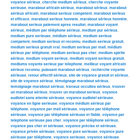
voyance sérieux
,
cherche medium sérieux
,
cherche voyante
serieuse
,
marabout africain sérieux
,
marabout sérieux
,
marabout
sérieux africain
,
marabout serieux competent
,
marabout serieux
et efficace
,
marabout serieux honnete
,
marabout sérieux honnête
,
marabout serieux paiement apres resultat
,
marabout voyant
sérieux
,
médium par téléphone sérieux
,
medium pur sérieux
,
medium pure serieuse
,
médium sérieux
,
medium serieux
competent
,
medium serieux et reconnu
,
medium serieux gratuit
,
medium serieux gratuit vrai
,
medium serieux par mail
,
médium
sérieux par téléphone
,
medium serieux pas cher
,
medium spirite
sérieux
,
medium voyant serieux
,
medium voyant serieux gratuit
,
mediums voyants serieux par telephone
,
meilleur voyant africain
sérieux reconnu
,
puissant marabout sérieux
,
recherche voyante
sérieuse
,
retour affectif sérieux
,
site de voyance gratuit et sérieux
,
site de voyance sérieux
,
témoignage marabout sérieux
,
temoignage marabout sérieux
,
travaux occultes sérieux
,
trouver
un marabout sérieux
,
trouver un marabout serieux
,
voyance
audiotel sans attente sérieuse
,
voyance audiotel sérieuse
,
voyance en ligne serieuse
,
voyance médium sérieux par
téléphone
,
voyance par mail sérieuse
,
voyance par téléphone
sérieuse
,
voyance par téléphone sérieuse et fiable
,
voyance par
telephone serieuse pas cher
,
voyance par téléphone sérieux
,
voyance pas cher et sérieuse
,
voyance précise et sérieuse
,
voyance privée sérieuse
,
voyance pure serieuse
,
voyance pure
sérieuse par téléphone
,
voyance serieuse
,
voyance sérieuse