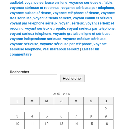
audiotel
,
voyance serieuse en ligne
,
voyance sérieuse et fiable
,
voyance sérieuse et reconnue
,
voyance sérieuse par téléphone
,
voyance suisse sérieuse
,
voyance téléphone sérieuse
,
voyance
tres serieuse
,
voyant africain sérieux
,
voyant connu et sérieux
,
voyant par telephone sérieux
,
voyant sérieux
,
voyant sérieux et
reconnu
,
voyant serieux et repute
,
voyant serieux par telephone
,
voyant serieux telephone
,
voyante gratuit en ligne et sérieuse
,
voyante indépendante sérieuse
,
voyante médium sérieuse
,
voyante sérieuse
,
voyante sérieuse par téléphone
,
voyante
serieuse telephone
,
vrai marabout serieux
|
Laisser un
commentaire
Rechercher
Rechercher
AOÛT 2026
L
M
M
J
V
S
D
1
2
3
4
5
6
7
8
9
10
11
12
13
14
15
16