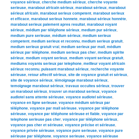
voyance sérieux
,
cherche medium sérieux
,
cherche voyante
serieuse
,
marabout africain sérieux
,
marabout sérieux
,
marabout
sérieux africain
,
marabout serieux competent
,
marabout serieux
et efficace
,
marabout serieux honnete
,
marabout sérieux honnête
,
marabout serieux paiement apres resultat
,
marabout voyant
sérieux
,
médium par téléphone sérieux
,
medium pur sérieux
,
medium pure serieuse
,
médium sérieux
,
medium serieux
competent
,
medium serieux et reconnu
,
medium serieux gratuit
,
medium serieux gratuit vrai
,
medium serieux par mail
,
médium
sérieux par téléphone
,
medium serieux pas cher
,
medium spirite
sérieux
,
medium voyant serieux
,
medium voyant serieux gratuit
,
mediums voyants serieux par telephone
,
meilleur voyant africain
sérieux reconnu
,
puissant marabout sérieux
,
recherche voyante
sérieuse
,
retour affectif sérieux
,
site de voyance gratuit et sérieux
,
site de voyance sérieux
,
témoignage marabout sérieux
,
temoignage marabout sérieux
,
travaux occultes sérieux
,
trouver
un marabout sérieux
,
trouver un marabout serieux
,
voyance
audiotel sans attente sérieuse
,
voyance audiotel sérieuse
,
voyance en ligne serieuse
,
voyance médium sérieux par
téléphone
,
voyance par mail sérieuse
,
voyance par téléphone
sérieuse
,
voyance par téléphone sérieuse et fiable
,
voyance par
telephone serieuse pas cher
,
voyance par téléphone sérieux
,
voyance pas cher et sérieuse
,
voyance précise et sérieuse
,
voyance privée sérieuse
,
voyance pure serieuse
,
voyance pure
sérieuse par téléphone
,
voyance serieuse
,
voyance sérieuse