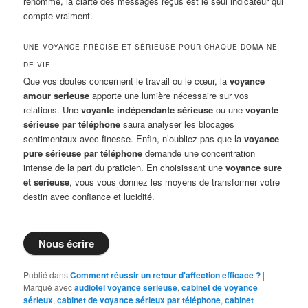
renommé, la clarté des messages reçus est le seul indicateur qui
compte vraiment.
UNE VOYANCE PRÉCISE ET SÉRIEUSE POUR CHAQUE DOMAINE
DE VIE
Que vos doutes concernent le travail ou le cœur, la
voyance
amour serieuse
apporte une lumière nécessaire sur vos
relations. Une
voyante indépendante sérieuse
ou une
voyante
sérieuse par téléphone
saura analyser les blocages
sentimentaux avec finesse. Enfin, n’oubliez pas que la
voyance
pure sérieuse par téléphone
demande une concentration
intense de la part du praticien. En choisissant une
voyance sure
et serieuse
, vous vous donnez les moyens de transformer votre
destin avec confiance et lucidité.
Nous écrire
Publié dans
Comment réussir un retour d'affection efficace ?
|
Marqué avec
audiotel voyance serieuse
,
cabinet de voyance
sérieux
,
cabinet de voyance sérieux par téléphone
,
cabinet