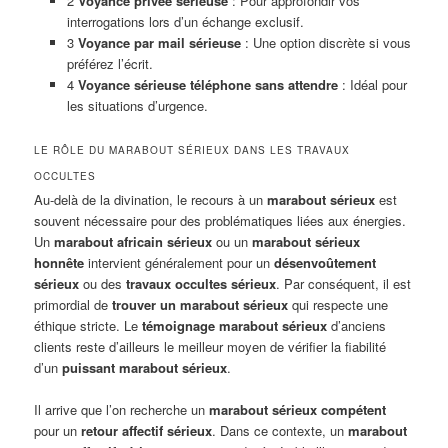
2
Voyance privée sérieuse
: Pour approfondir vos
interrogations lors d’un échange exclusif.
3
Voyance par mail sérieuse
: Une option discrète si vous
préférez l’écrit.
4
Voyance sérieuse téléphone sans attendre
: Idéal pour
les situations d’urgence.
LE RÔLE DU MARABOUT SÉRIEUX DANS LES TRAVAUX
OCCULTES
Au-delà de la divination, le recours à un
marabout sérieux
est
souvent nécessaire pour des problématiques liées aux énergies.
Un
marabout africain sérieux
ou un
marabout sérieux
honnête
intervient généralement pour un
désenvoûtement
sérieux
ou des
travaux occultes sérieux
. Par conséquent, il est
primordial de
trouver un marabout sérieux
qui respecte une
éthique stricte. Le
témoignage marabout sérieux
d’anciens
clients reste d’ailleurs le meilleur moyen de vérifier la fiabilité
d’un
puissant marabout sérieux
.
Il arrive que l’on recherche un
marabout sérieux compétent
pour un
retour affectif sérieux
. Dans ce contexte, un
marabout