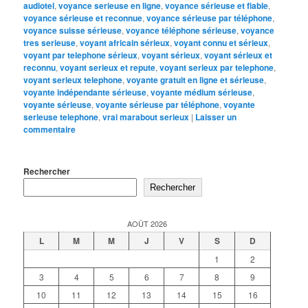
audiotel
,
voyance serieuse en ligne
,
voyance sérieuse et fiable
,
voyance sérieuse et reconnue
,
voyance sérieuse par téléphone
,
voyance suisse sérieuse
,
voyance téléphone sérieuse
,
voyance
tres serieuse
,
voyant africain sérieux
,
voyant connu et sérieux
,
voyant par telephone sérieux
,
voyant sérieux
,
voyant sérieux et
reconnu
,
voyant serieux et repute
,
voyant serieux par telephone
,
voyant serieux telephone
,
voyante gratuit en ligne et sérieuse
,
voyante indépendante sérieuse
,
voyante médium sérieuse
,
voyante sérieuse
,
voyante sérieuse par téléphone
,
voyante
serieuse telephone
,
vrai marabout serieux
|
Laisser un
commentaire
Rechercher
Rechercher
AOÛT 2026
L
M
M
J
V
S
D
1
2
3
4
5
6
7
8
9
10
11
12
13
14
15
16