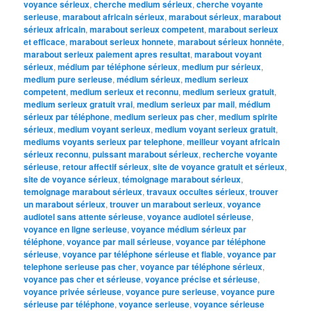
voyance sérieux
,
cherche medium sérieux
,
cherche voyante
serieuse
,
marabout africain sérieux
,
marabout sérieux
,
marabout
sérieux africain
,
marabout serieux competent
,
marabout serieux
et efficace
,
marabout serieux honnete
,
marabout sérieux honnête
,
marabout serieux paiement apres resultat
,
marabout voyant
sérieux
,
médium par téléphone sérieux
,
medium pur sérieux
,
medium pure serieuse
,
médium sérieux
,
medium serieux
competent
,
medium serieux et reconnu
,
medium serieux gratuit
,
medium serieux gratuit vrai
,
medium serieux par mail
,
médium
sérieux par téléphone
,
medium serieux pas cher
,
medium spirite
sérieux
,
medium voyant serieux
,
medium voyant serieux gratuit
,
mediums voyants serieux par telephone
,
meilleur voyant africain
sérieux reconnu
,
puissant marabout sérieux
,
recherche voyante
sérieuse
,
retour affectif sérieux
,
site de voyance gratuit et sérieux
,
site de voyance sérieux
,
témoignage marabout sérieux
,
temoignage marabout sérieux
,
travaux occultes sérieux
,
trouver
un marabout sérieux
,
trouver un marabout serieux
,
voyance
audiotel sans attente sérieuse
,
voyance audiotel sérieuse
,
voyance en ligne serieuse
,
voyance médium sérieux par
téléphone
,
voyance par mail sérieuse
,
voyance par téléphone
sérieuse
,
voyance par téléphone sérieuse et fiable
,
voyance par
telephone serieuse pas cher
,
voyance par téléphone sérieux
,
voyance pas cher et sérieuse
,
voyance précise et sérieuse
,
voyance privée sérieuse
,
voyance pure serieuse
,
voyance pure
sérieuse par téléphone
,
voyance serieuse
,
voyance sérieuse