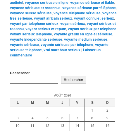
audiotel
,
voyance serieuse en ligne
,
voyance sérieuse et fiable
,
voyance sérieuse et reconnue
,
voyance sérieuse par téléphone
,
voyance suisse sérieuse
,
voyance téléphone sérieuse
,
voyance
tres serieuse
,
voyant africain sérieux
,
voyant connu et sérieux
,
voyant par telephone sérieux
,
voyant sérieux
,
voyant sérieux et
reconnu
,
voyant serieux et repute
,
voyant serieux par telephone
,
voyant serieux telephone
,
voyante gratuit en ligne et sérieuse
,
voyante indépendante sérieuse
,
voyante médium sérieuse
,
voyante sérieuse
,
voyante sérieuse par téléphone
,
voyante
serieuse telephone
,
vrai marabout serieux
|
Laisser un
commentaire
Rechercher
Rechercher
AOÛT 2026
L
M
M
J
V
S
D
1
2
3
4
5
6
7
8
9
10
11
12
13
14
15
16