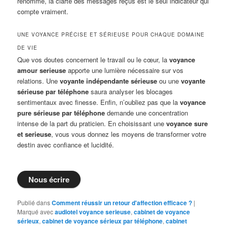
renommé, la clarté des messages reçus est le seul indicateur qui
compte vraiment.
UNE VOYANCE PRÉCISE ET SÉRIEUSE POUR CHAQUE DOMAINE
DE VIE
Que vos doutes concernent le travail ou le cœur, la
voyance
amour serieuse
apporte une lumière nécessaire sur vos
relations. Une
voyante indépendante sérieuse
ou une
voyante
sérieuse par téléphone
saura analyser les blocages
sentimentaux avec finesse. Enfin, n’oubliez pas que la
voyance
pure sérieuse par téléphone
demande une concentration
intense de la part du praticien. En choisissant une
voyance sure
et serieuse
, vous vous donnez les moyens de transformer votre
destin avec confiance et lucidité.
Nous écrire
Publié dans
Comment réussir un retour d'affection efficace ?
|
Marqué avec
audiotel voyance serieuse
,
cabinet de voyance
sérieux
,
cabinet de voyance sérieux par téléphone
,
cabinet