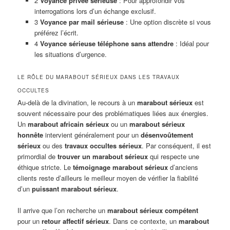
2
Voyance privée sérieuse
: Pour approfondir vos
interrogations lors d’un échange exclusif.
3
Voyance par mail sérieuse
: Une option discrète si vous
préférez l’écrit.
4
Voyance sérieuse téléphone sans attendre
: Idéal pour
les situations d’urgence.
LE RÔLE DU MARABOUT SÉRIEUX DANS LES TRAVAUX
OCCULTES
Au-delà de la divination, le recours à un
marabout sérieux
est
souvent nécessaire pour des problématiques liées aux énergies.
Un
marabout africain sérieux
ou un
marabout sérieux
honnête
intervient généralement pour un
désenvoûtement
sérieux
ou des
travaux occultes sérieux
. Par conséquent, il est
primordial de
trouver un marabout sérieux
qui respecte une
éthique stricte. Le
témoignage marabout sérieux
d’anciens
clients reste d’ailleurs le meilleur moyen de vérifier la fiabilité
d’un
puissant marabout sérieux
.
Il arrive que l’on recherche un
marabout sérieux compétent
pour un
retour affectif sérieux
. Dans ce contexte, un
marabout