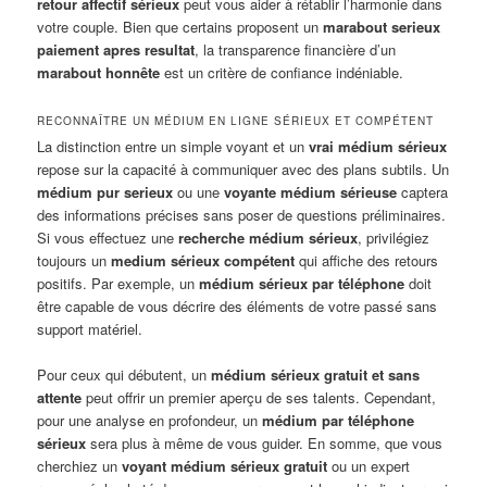
retour affectif sérieux
peut vous aider à rétablir l’harmonie dans
votre couple. Bien que certains proposent un
marabout serieux
paiement apres resultat
, la transparence financière d’un
marabout honnête
est un critère de confiance indéniable.
RECONNAÎTRE UN MÉDIUM EN LIGNE SÉRIEUX ET COMPÉTENT
La distinction entre un simple voyant et un
vrai médium sérieux
repose sur la capacité à communiquer avec des plans subtils. Un
médium pur serieux
ou une
voyante médium sérieuse
captera
des informations précises sans poser de questions préliminaires.
Si vous effectuez une
recherche médium sérieux
, privilégiez
toujours un
medium sérieux compétent
qui affiche des retours
positifs. Par exemple, un
médium sérieux par téléphone
doit
être capable de vous décrire des éléments de votre passé sans
support matériel.
Pour ceux qui débutent, un
médium sérieux gratuit et sans
attente
peut offrir un premier aperçu de ses talents. Cependant,
pour une analyse en profondeur, un
médium par téléphone
sérieux
sera plus à même de vous guider. En somme, que vous
cherchiez un
voyant médium sérieux gratuit
ou un expert